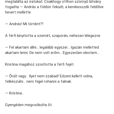
megtalálta az iratokat. Csakhogy otthon szörnyű látvány
fogadta — András a földön feküdt, a kerekesszék feldőlve
hevert mellette.
— András! Mi történt?!
A férfi kinyitotta a szemét, szaporán, nehezen lélegezve.
— Fel akartam állni… legalább egyszer… Igazán melletted
akartam lenni. De nem volt erőm… Egyszerűen elestem…
Kristina magához szorította a férfi fejét.
— Őrült vagy… Ilyet nem szabad! Edzeni kellett volna,
felkészülni… nem fejjel rohanni a falnak.
— Kristina…
Gyengéden megcsókolta őt.