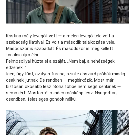
Kristina mély levegőt vett — a meleg levegő tele volt a
szabadság illatával. Ez volt a második találkozása vele.
Másodszor is szabadult. És másodszor is meg kellett
tanulnia újra élni.
Félmosollyal húzta el a száját. „Nem baj, a nehézségek
edzenek…”
Igen, úgy tűnt, az ilyen furcsa, szinte abszurd próbák mindig
csak neki jutnak. De rendben — megbirkózik. Most már
biztosan okosabb lesz. Soha többé nem segít senkinek —
semmiért! Mostantól minden másképp lesz. Nyugodtan,
csendben, felesleges gondok nélkül.