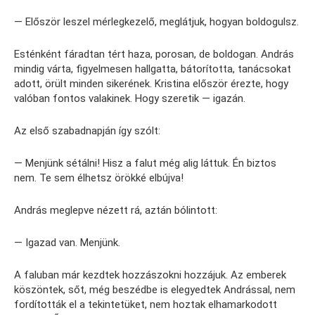
— Először leszel mérlegkezelő, meglátjuk, hogyan boldogulsz.
Esténként fáradtan tért haza, porosan, de boldogan. András
mindig várta, figyelmesen hallgatta, bátorította, tanácsokat
adott, örült minden sikerének. Kristina először érezte, hogy
valóban fontos valakinek. Hogy szeretik — igazán.
Az első szabadnapján így szólt:
— Menjünk sétálni! Hisz a falut még alig láttuk. Én biztos
nem. Te sem élhetsz örökké elbújva!
András meglepve nézett rá, aztán bólintott:
— Igazad van. Menjünk.
A faluban már kezdtek hozzászokni hozzájuk. Az emberek
köszöntek, sőt, még beszédbe is elegyedtek Andrással, nem
fordították el a tekintetüket, nem hoztak elhamarkodott