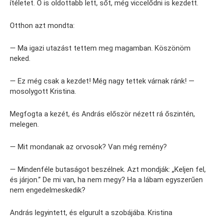
ítéletet. Ő is oldottabb lett, sőt, még viccelődni is kezdett.
Otthon azt mondta:
— Ma igazi utazást tettem meg magamban. Köszönöm
neked.
— Ez még csak a kezdet! Még nagy tettek várnak ránk! —
mosolygott Kristina.
Megfogta a kezét, és András először nézett rá őszintén,
melegen.
— Mit mondanak az orvosok? Van még remény?
— Mindenféle butaságot beszélnek. Azt mondják: „Keljen fel,
és járjon.” De mi van, ha nem megy? Ha a lábam egyszerűen
nem engedelmeskedik?
András legyintett, és elgurult a szobájába. Kristina