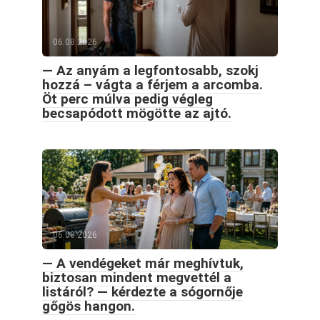
06.08.2026
— Az anyám a legfontosabb, szokj
hozzá – vágta a férjem a arcomba.
Öt perc múlva pedig végleg
becsapódott mögötte az ajtó.
06.08.2026
— A vendégeket már meghívtuk,
biztosan mindent megvettél a
listáról? — kérdezte a sógornője
gőgös hangon.