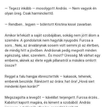
— Tegezz inkább — mosolygott András. — Nem vagyok én
olyan öreg. Csak harminckettő.
— Rendben… legyen — bólintott Kristina kissé zavarban.
Amikor lefeküdt a saját szobájában, sokáig nem jött álom a
szemére. A gondolatok nem hagyták nyugodni. Furcsa a
sors… Neki, az árvalánynak sosem volt semmi jó az életben,
de mindig hitt a jövőben. Andrásnak pedig megvolt minden:
egészség, siker, szerelem… És most? Üresség. Mi várhat egy
emberre, akinek az élete egyik pillanatról a másikra omlott
össze?
Reggel a falu hangjai ébresztették — kakasok, tehenek,
emberek beszéde. Ránézett az órára: hat óra! „Hová siet
mindenki ilyen korán?”
Megszagolta a levegőt — kávéillat terjengett. Furcsa érzés…
Kabátot kapott magára, és kiment a szobából. András