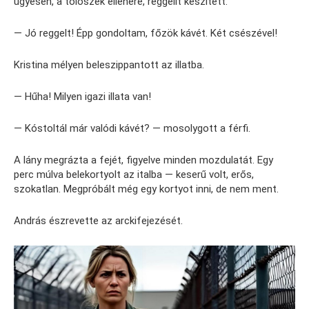
ügyesen, a tolószék ellenére, reggelit készített.
— Jó reggelt! Épp gondoltam, főzök kávét. Két csészével!
Kristina mélyen beleszippantott az illatba.
— Hűha! Milyen igazi illata van!
— Kóstoltál már valódi kávét? — mosolygott a férfi.
A lány megrázta a fejét, figyelve minden mozdulatát. Egy
perc múlva belekortyolt az italba — keserű volt, erős,
szokatlan. Megpróbált még egy kortyot inni, de nem ment.
András észrevette az arckifejezését.