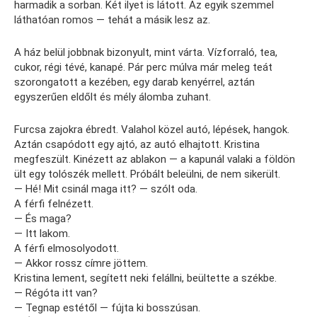
harmadik a sorban. Két ilyet is látott. Az egyik szemmel
láthatóan romos — tehát a másik lesz az.
A ház belül jobbnak bizonyult, mint várta. Vízforraló, tea,
cukor, régi tévé, kanapé. Pár perc múlva már meleg teát
szorongatott a kezében, egy darab kenyérrel, aztán
egyszerűen eldőlt és mély álomba zuhant.
Furcsa zajokra ébredt. Valahol közel autó, lépések, hangok.
Aztán csapódott egy ajtó, az autó elhajtott. Kristina
megfeszült. Kinézett az ablakon — a kapunál valaki a földön
ült egy tolószék mellett. Próbált beleülni, de nem sikerült.
— Hé! Mit csinál maga itt? — szólt oda.
A férfi felnézett.
— És maga?
— Itt lakom.
A férfi elmosolyodott.
— Akkor rossz címre jöttem.
Kristina lement, segített neki felállni, beültette a székbe.
— Régóta itt van?
— Tegnap estétől — fújta ki bosszúsan.