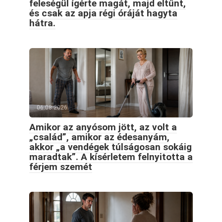
feleségül ígérte magát, majd eltűnt,
és csak az apja régi óráját hagyta
hátra.
06.08.2026
Amikor az anyósom jött, az volt a
„család”, amikor az édesanyám,
akkor „a vendégek túlságosan sokáig
maradtak”. A kísérletem felnyitotta a
férjem szemét