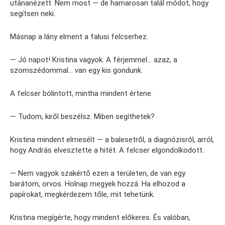
utánanézett. Nem most — de hamarosan talál módot, hogy
segítsen neki.
Másnap a lány elment a falusi felcserhez.
— Jó napot! Kristina vagyok. A férjemmel… azaz, a
szomszédommal… van egy kis gondunk.
A felcser bólintott, mintha mindent értene.
— Tudom, kiről beszélsz. Miben segíthetek?
Kristina mindent elmesélt — a balesetről, a diagnózisról, arról,
hogy András elvesztette a hitét. A felcser elgondolkodott.
— Nem vagyok szakértő ezen a területen, de van egy
barátom, orvos. Holnap megyek hozzá. Ha elhozod a
papírokat, megkérdezem tőle, mit tehetünk.
Kristina megígérte, hogy mindent előkeres. És valóban,