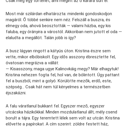
Csak még egy történet, ami megint az ő kárára sült el.
Most már szilárdan elhatározta: mindenki gondoskodjon
magáról. Ő többé senkire nem néz. Felszáll a buszra, és
elmegy oda, ahová beosztották — valami házba, egy kis
faluba, egy órányira a várostól. Akkoriban nem jutott el oda —
elaludta a megállót. Talán jobb is így?
A busz lágyan ringott a kátyús úton. Kristina észre sem
vette, mikor elbóbiskolt. Egy idős asszony ébresztette fel,
óvatosan megrázva a vállát:
— Kisasszony, maga ugye Kalinovkáig megy? Már elhagytuk!
Kristina nehezen fogta fel, hol van, de bólintott. Úgy pattant
fel a buszból, mint a golyó. Körülötte mezők, erdő, este,
szépség… Csak hát nem túl kényelmes a természetben
éjszakázni.
A falu váratlanul bukkant fel. Egyszer mező, egyszer
utcácska házikókkal. Minden mozdulatlanul állt, mély csend
borult a tájra. Egy teremtett lélek sem volt az utcán. Kristina
elővette a papírokat. A cím szerint: zöldre festett ház,