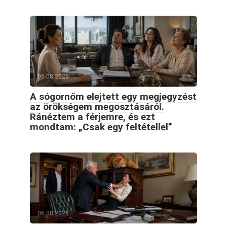
06.08.2026
A sógornőm elejtett egy megjegyzést
az örökségem megosztásáról.
Ránéztem a férjemre, és ezt
mondtam: „Csak egy feltétellel”
06.08.2026