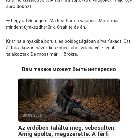
apró dobozt.
— Légy a feleségem. Ma beadtam a válópert. Most már
mindent újrakezdhetünk. Csak te és én.
Kristina a nyakába borult, és boldogságában sírva fakadt. Ott
álltak a közös házuk küszöbén, ahol valaha véletlenül
találkoztak. De most már — örökre.
Вам также может быть интересно
06.08.2026
Az erdőben találta meg, sebesülten.
Amíg ápolta, megszerette. A férfi