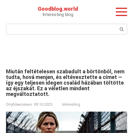
Перейти
Goodblog.world
к
Interesting blog
контенту
Поиск:
Miután feltételesen szabadult a börtönből, nem
tudta, hová menjen, és eltévesztette a címet —
így egy teljesen idegen család házában töltötte
az éjszakát. Ez a véletlen mindent
megváltoztatott.
Опубликовано:
09.10.2025
Interesting