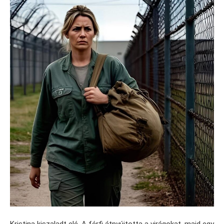
Kristina kiszaladt elé. A férfi átnyújtotta a virágokat, majd egy