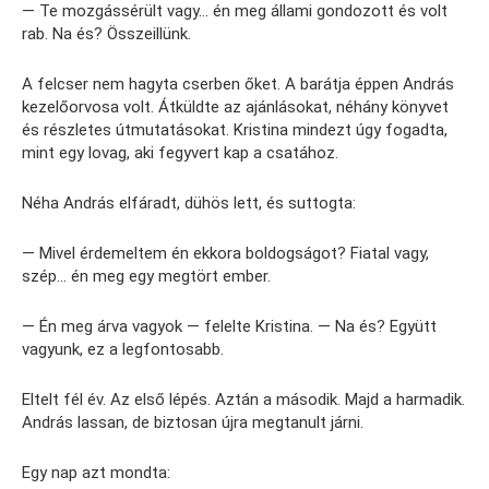
— Te mozgássérült vagy… én meg állami gondozott és volt
rab. Na és? Összeillünk.
A felcser nem hagyta cserben őket. A barátja éppen András
kezelőorvosa volt. Átküldte az ajánlásokat, néhány könyvet
és részletes útmutatásokat. Kristina mindezt úgy fogadta,
mint egy lovag, aki fegyvert kap a csatához.
Néha András elfáradt, dühös lett, és suttogta:
— Mivel érdemeltem én ekkora boldogságot? Fiatal vagy,
szép… én meg egy megtört ember.
— Én meg árva vagyok — felelte Kristina. — Na és? Együtt
vagyunk, ez a legfontosabb.
Eltelt fél év. Az első lépés. Aztán a második. Majd a harmadik.
András lassan, de biztosan újra megtanult járni.
Egy nap azt mondta: