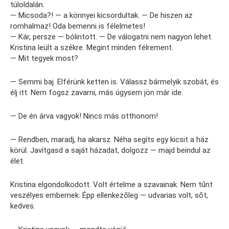
túloldalán.
— Micsoda?! — a könnyei kicsordultak. — De hiszen az
romhalmaz! Oda bemenni is félelmetes!
— Kár, persze — bólintott. — De válogatni nem nagyon lehet.
Kristina leült a székre. Megint minden félrement.
— Mit tegyek most?
— Semmi baj. Elférünk ketten is. Válassz bármelyik szobát, és
élj itt. Nem fogsz zavarni, más úgysem jön már ide.
— De én árva vagyok! Nincs más otthonom!
— Rendben, maradj, ha akarsz. Néha segíts egy kicsit a ház
körül. Javítgasd a saját házadat, dolgozz — majd beindul az
élet.
Kristina elgondolkodott. Volt értelme a szavainak. Nem tűnt
veszélyes embernek. Épp ellenkezőleg — udvarias volt, sőt,
kedves.