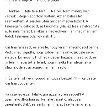
— Kristina vagyok — mondta végül.
— András — felelte a férfi. — Ne félj. Nem mindig ilyen
vagyok… Régen sportoló voltam. Aztán balesetet
szenvedtem. A sérülés után minden megváltozott. A
feleségem idehozott, azt mondta: „Na, ez lesz a helyed.” Az
autó nála maradt, a lakás a negyediken — én meg már nem
tudok felmenni oda. Így élek itt…
Kristina ránézett, és érezte, hogy valami megmozdul benne.
Pedig megfogadta, hogy többé nem avatkozik bele senki
életébe. És most ott ült egy idegen házában, teát ivott, és
hirtelen megértette: lehet, hogy mindketten idegenek a
világnak, de egymásnak már nem azok.
— És te erről ilyen nyugodtan tudsz beszélni?! — kérdezte
Kristina döbbenten.
Ha csak egyszer találkozna azzal a „feleséggel”! A
gyermekotthonban az ilyeneket, mint ő, alaposan
„megtanították”, és senki nem maradt sértetlen utána.