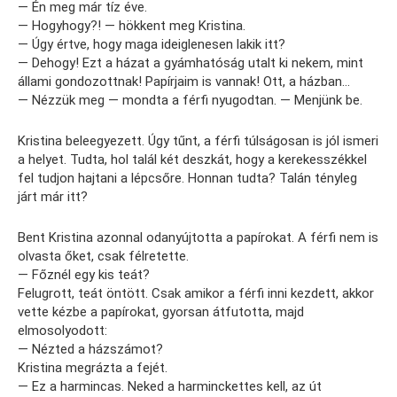
— Én meg már tíz éve.
— Hogyhogy?! — hökkent meg Kristina.
— Úgy értve, hogy maga ideiglenesen lakik itt?
— Dehogy! Ezt a házat a gyámhatóság utalt ki nekem, mint
állami gondozottnak! Papírjaim is vannak! Ott, a házban…
— Nézzük meg — mondta a férfi nyugodtan. — Menjünk be.
Kristina beleegyezett. Úgy tűnt, a férfi túlságosan is jól ismeri
a helyet. Tudta, hol talál két deszkát, hogy a kerekesszékkel
fel tudjon hajtani a lépcsőre. Honnan tudta? Talán tényleg
járt már itt?
Bent Kristina azonnal odanyújtotta a papírokat. A férfi nem is
olvasta őket, csak félretette.
— Főznél egy kis teát?
Felugrott, teát öntött. Csak amikor a férfi inni kezdett, akkor
vette kézbe a papírokat, gyorsan átfutotta, majd
elmosolyodott:
— Nézted a házszámot?
Kristina megrázta a fejét.
— Ez a harmincas. Neked a harminckettes kell, az út