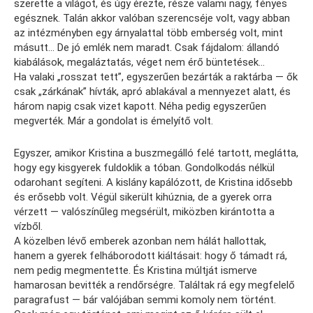
szerette a világot, és úgy érezte, része valami nagy, fényes
egésznek. Talán akkor valóban szerencséje volt, vagy abban
az intézményben egy árnyalattal több emberség volt, mint
másutt… De jó emlék nem maradt. Csak fájdalom: állandó
kiabálások, megaláztatás, véget nem érő büntetések…
Ha valaki „rosszat tett”, egyszerűen bezárták a raktárba — ők
csak „zárkának” hívták, apró ablakával a mennyezet alatt, és
három napig csak vizet kapott. Néha pedig egyszerűen
megverték. Már a gondolat is émelyítő volt.
Egyszer, amikor Kristina a buszmegálló felé tartott, meglátta,
hogy egy kisgyerek fuldoklik a tóban. Gondolkodás nélkül
odarohant segíteni. A kislány kapálózott, de Kristina idősebb
és erősebb volt. Végül sikerült kihúznia, de a gyerek orra
vérzett — valószínűleg megsérült, miközben kirántotta a
vízből.
A közelben lévő emberek azonban nem hálát hallottak,
hanem a gyerek felháborodott kiáltásait: hogy ő támadt rá,
nem pedig megmentette. És Kristina múltját ismerve
hamarosan bevitték a rendőrségre. Találtak rá egy megfelelő
paragrafust — bár valójában semmi komoly nem történt.