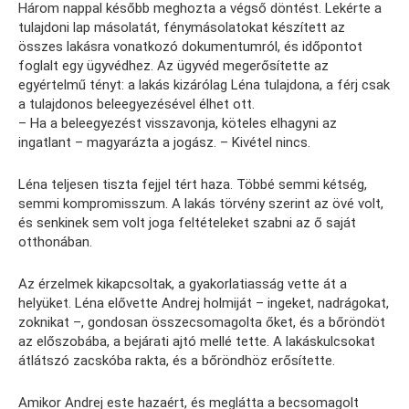
Három nappal később meghozta a végső döntést. Lekérte a
tulajdoni lap másolatát, fénymásolatokat készített az
összes lakásra vonatkozó dokumentumról, és időpontot
foglalt egy ügyvédhez. Az ügyvéd megerősítette az
egyértelmű tényt: a lakás kizárólag Léna tulajdona, a férj csak
a tulajdonos beleegyezésével élhet ott.
– Ha a beleegyezést visszavonja, köteles elhagyni az
ingatlant – magyarázta a jogász. – Kivétel nincs.
Léna teljesen tiszta fejjel tért haza. Többé semmi kétség,
semmi kompromisszum. A lakás törvény szerint az övé volt,
és senkinek sem volt joga feltételeket szabni az ő saját
otthonában.
Az érzelmek kikapcsoltak, a gyakorlatiasság vette át a
helyüket. Léna elővette Andrej holmiját – ingeket, nadrágokat,
zoknikat –, gondosan összecsomagolta őket, és a bőröndöt
az előszobába, a bejárati ajtó mellé tette. A lakáskulcsokat
átlátszó zacskóba rakta, és a bőröndhöz erősítette.
Amikor Andrej este hazaért, és meglátta a becsomagolt