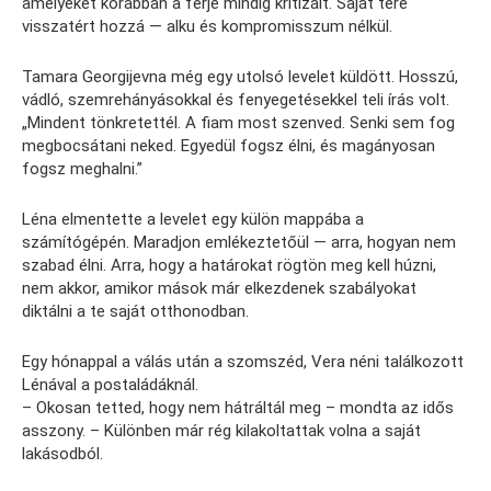
amelyeket korábban a férje mindig kritizált. Saját tere
visszatért hozzá — alku és kompromisszum nélkül.
Tamara Georgijevna még egy utolsó levelet küldött. Hosszú,
vádló, szemrehányásokkal és fenyegetésekkel teli írás volt.
„Mindent tönkretettél. A fiam most szenved. Senki sem fog
megbocsátani neked. Egyedül fogsz élni, és magányosan
fogsz meghalni.”
Léna elmentette a levelet egy külön mappába a
számítógépén. Maradjon emlékeztetőül — arra, hogyan nem
szabad élni. Arra, hogy a határokat rögtön meg kell húzni,
nem akkor, amikor mások már elkezdenek szabályokat
diktálni a te saját otthonodban.
Egy hónappal a válás után a szomszéd, Vera néni találkozott
Lénával a postaládáknál.
– Okosan tetted, hogy nem hátráltál meg – mondta az idős
asszony. – Különben már rég kilakoltattak volna a saját
lakásodból.