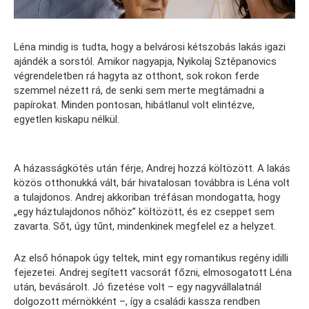
Léna mindig is tudta, hogy a belvárosi kétszobás lakás igazi
ajándék a sorstól. Amikor nagyapja, Nyikolaj Sztěpanovics
végrendeletben rá hagyta az otthont, sok rokon ferde
szemmel nézett rá, de senki sem merte megtámadni a
papírokat. Minden pontosan, hibátlanul volt elintézve,
egyetlen kiskapu nélkül.
A házasságkötés után férje, Andrej hozzá költözött. A lakás
közös otthonukká vált, bár hivatalosan továbbra is Léna volt
a tulajdonos. Andrej akkoriban tréfásan mondogatta, hogy
„egy háztulajdonos nőhöz” költözött, és ez cseppet sem
zavarta. Sőt, úgy tűnt, mindenkinek megfelel ez a helyzet.
Az első hónapok úgy teltek, mint egy romantikus regény idilli
fejezetei. Andrej segített vacsorát főzni, elmosogatott Léna
után, bevásárolt. Jó fizetése volt – egy nagyvállalatnál
dolgozott mérnökként –, így a családi kassza rendben