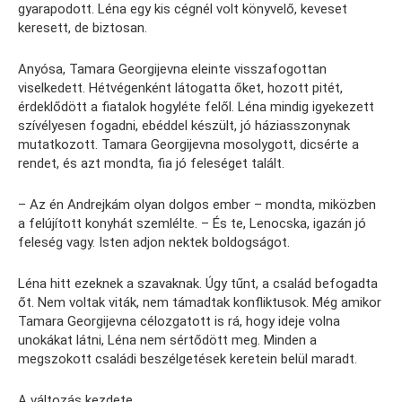
gyarapodott. Léna egy kis cégnél volt könyvelő, keveset
keresett, de biztosan.
Anyósa, Tamara Georgijevna eleinte visszafogottan
viselkedett. Hétvégenként látogatta őket, hozott pitét,
érdeklődött a fiatalok hogyléte felől. Léna mindig igyekezett
szívélyesen fogadni, ebéddel készült, jó háziasszonynak
mutatkozott. Tamara Georgijevna mosolygott, dicsérte a
rendet, és azt mondta, fia jó feleséget talált.
– Az én Andrejkám olyan dolgos ember – mondta, miközben
a felújított konyhát szemlélte. – És te, Lenocska, igazán jó
feleség vagy. Isten adjon nektek boldogságot.
Léna hitt ezeknek a szavaknak. Úgy tűnt, a család befogadta
őt. Nem voltak viták, nem támadtak konfliktusok. Még amikor
Tamara Georgijevna célozgatott is rá, hogy ideje volna
unokákat látni, Léna nem sértődött meg. Minden a
megszokott családi beszélgetések keretein belül maradt.
A változás kezdete