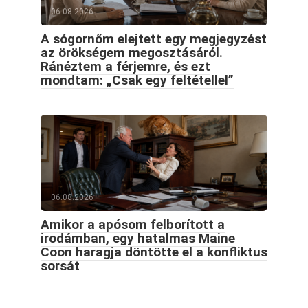
06.08.2026
A sógornőm elejtett egy megjegyzést
az örökségem megosztásáról.
Ránéztem a férjemre, és ezt
mondtam: „Csak egy feltétellel”
06.08.2026
Amikor a apósom felborított a
irodámban, egy hatalmas Maine
Coon haragja döntötte el a konfliktus
sorsát