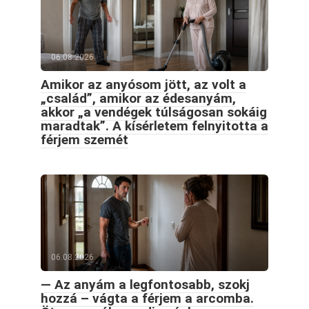
06.08.2026
Amikor az anyósom jött, az volt a
„család”, amikor az édesanyám,
akkor „a vendégek túlságosan sokáig
maradtak”. A kísérletem felnyitotta a
férjem szemét
06.08.2026
— Az anyám a legfontosabb, szokj
hozzá – vágta a férjem a arcomba.