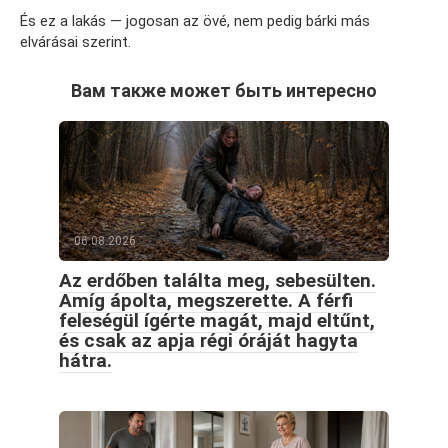
És ez a lakás — jogosan az övé, nem pedig bárki más
elvárásai szerint.
Вам также может быть интересно
06.08.2026
Az erdőben találta meg, sebesülten.
Amíg ápolta, megszerette. A férfi
feleségül ígérte magát, majd eltűnt,
és csak az apja régi óráját hagyta
hátra.