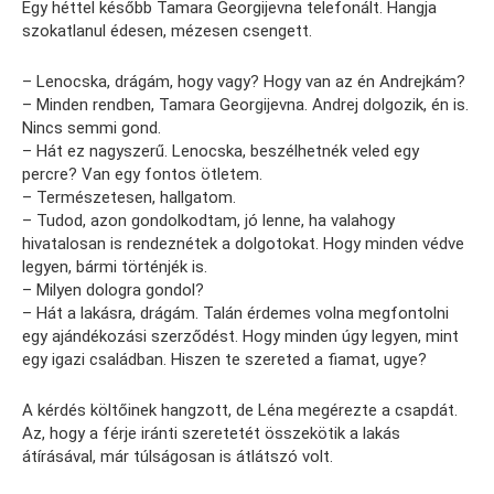
Egy héttel később Tamara Georgijevna telefonált. Hangja
szokatlanul édesen, mézesen csengett.
– Lenocska, drágám, hogy vagy? Hogy van az én Andrejkám?
– Minden rendben, Tamara Georgijevna. Andrej dolgozik, én is.
Nincs semmi gond.
– Hát ez nagyszerű. Lenocska, beszélhetnék veled egy
percre? Van egy fontos ötletem.
– Természetesen, hallgatom.
– Tudod, azon gondolkodtam, jó lenne, ha valahogy
hivatalosan is rendeznétek a dolgotokat. Hogy minden védve
legyen, bármi történjék is.
– Milyen dologra gondol?
– Hát a lakásra, drágám. Talán érdemes volna megfontolni
egy ajándékozási szerződést. Hogy minden úgy legyen, mint
egy igazi családban. Hiszen te szereted a fiamat, ugye?
A kérdés költőinek hangzott, de Léna megérezte a csapdát.
Az, hogy a férje iránti szeretetét összekötik a lakás
átírásával, már túlságosan is átlátszó volt.