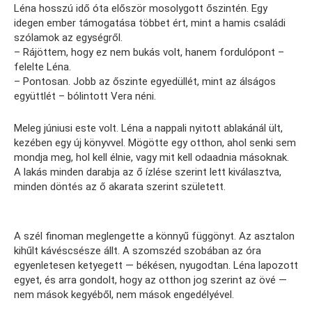
Léna hosszú idő óta először mosolygott őszintén. Egy
idegen ember támogatása többet ért, mint a hamis családi
szólamok az egységről.
– Rájöttem, hogy ez nem bukás volt, hanem fordulópont –
felelte Léna.
– Pontosan. Jobb az őszinte egyedüllét, mint az álságos
együttlét – bólintott Vera néni.
Meleg júniusi este volt. Léna a nappali nyitott ablakánál ült,
kezében egy új könyvvel. Mögötte egy otthon, ahol senki sem
mondja meg, hol kell élnie, vagy mit kell odaadnia másoknak.
A lakás minden darabja az ő ízlése szerint lett kiválasztva,
minden döntés az ő akarata szerint született.
A szél finoman meglengette a könnyű függönyt. Az asztalon
kihűlt kávéscsésze állt. A szomszéd szobában az óra
egyenletesen ketyegett — békésen, nyugodtan. Léna lapozott
egyet, és arra gondolt, hogy az otthon jog szerint az övé —
nem mások kegyéből, nem mások engedélyével.