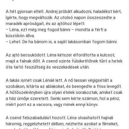
A hét gyorsan eltelt. Andrej próbált alkudozni, haladékot kért,
ígérte, hogy megváltozik. Az utolsó napon összeszedte a
maradék apróságait, és az ajtóhoz lépett.
– Léna, ezt még meg fogod bánni – mondta a férfi a
küszöbön állva.
– Lehet. De ha bánom is, a saját lakásomban fogom bánni.
Az ajtó becsukódott. Léna kétszer elfordította a kulcsot,
majd a falnak dőlt. A csend szinte fülsiketítőnek tűnt a hetek
óta tartó feszültség és veszekedések után.
A lakás ismét csak Lénáé lett. A nő lassan végigsétált a
szobákon, kitárta az ablakokat, és beengedte a friss levegőt.
A hűtőszekrényben újra olyan ételek sorakoztak, amiket csak
a ház úrnője szeretett. Senki sem kérte számon, hol a pénz,
miért pont ez a vacsora, vagy minek ennyi könyv.
A csend felszabadulást hozott. Léna olvashatott hajnali
háromig, reggelizhetett délben, nézhette azokat a filmeket,