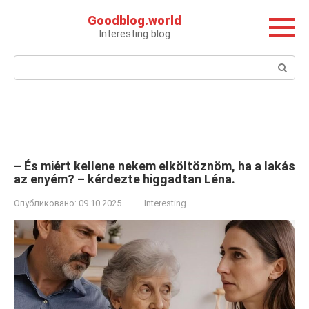
Перейти
Goodblog.world
к
Interesting blog
контенту
Поиск:
– És miért kellene nekem elköltöznöm, ha a lakás
az enyém? – kérdezte higgadtan Léna.
Опубликовано:
09.10.2025
Interesting