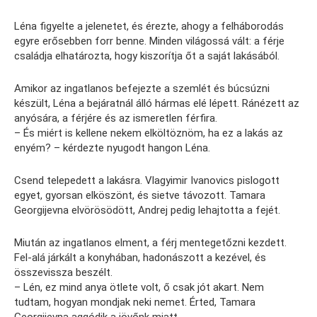
Léna figyelte a jelenetet, és érezte, ahogy a felháborodás
egyre erősebben forr benne. Minden világossá vált: a férje
családja elhatározta, hogy kiszorítja őt a saját lakásából.
Amikor az ingatlanos befejezte a szemlét és búcsúzni
készült, Léna a bejáratnál álló hármas elé lépett. Ránézett az
anyósára, a férjére és az ismeretlen férfira.
– És miért is kellene nekem elköltöznöm, ha ez a lakás az
enyém? – kérdezte nyugodt hangon Léna.
Csend telepedett a lakásra. Vlagyimir Ivanovics pislogott
egyet, gyorsan elköszönt, és sietve távozott. Tamara
Georgijevna elvörösödött, Andrej pedig lehajtotta a fejét.
Miután az ingatlanos elment, a férj mentegetőzni kezdett.
Fel-alá járkált a konyhában, hadonászott a kezével, és
összevissza beszélt.
– Lén, ez mind anya ötlete volt, ő csak jót akart. Nem
tudtam, hogyan mondjak neki nemet. Érted, Tamara