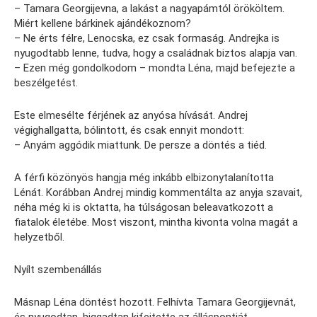
– Tamara Georgijevna, a lakást a nagyapámtól örököltem.
Miért kellene bárkinek ajándékoznom?
– Ne érts félre, Lenocska, ez csak formaság. Andrejka is
nyugodtabb lenne, tudva, hogy a családnak biztos alapja van.
– Ezen még gondolkodom – mondta Léna, majd befejezte a
beszélgetést.
Este elmesélte férjének az anyósa hívását. Andrej
végighallgatta, bólintott, és csak ennyit mondott:
– Anyám aggódik miattunk. De persze a döntés a tiéd.
A férfi közönyös hangja még inkább elbizonytalanította
Lénát. Korábban Andrej mindig kommentálta az anyja szavait,
néha még ki is oktatta, ha túlságosan beleavatkozott a
fiatalok életébe. Most viszont, mintha kivonta volna magát a
helyzetből.
Nyílt szembenállás
Másnap Léna döntést hozott. Felhívta Tamara Georgijevnát,