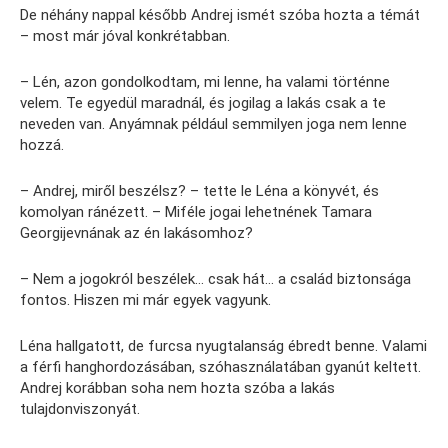
De néhány nappal később Andrej ismét szóba hozta a témát
– most már jóval konkrétabban.
– Lén, azon gondolkodtam, mi lenne, ha valami történne
velem. Te egyedül maradnál, és jogilag a lakás csak a te
neveden van. Anyámnak például semmilyen joga nem lenne
hozzá.
– Andrej, miről beszélsz? – tette le Léna a könyvét, és
komolyan ránézett. – Miféle jogai lehetnének Tamara
Georgijevnának az én lakásomhoz?
– Nem a jogokról beszélek… csak hát… a család biztonsága
fontos. Hiszen mi már egyek vagyunk.
Léna hallgatott, de furcsa nyugtalanság ébredt benne. Valami
a férfi hanghordozásában, szóhasználatában gyanút keltett.
Andrej korábban soha nem hozta szóba a lakás
tulajdonviszonyát.