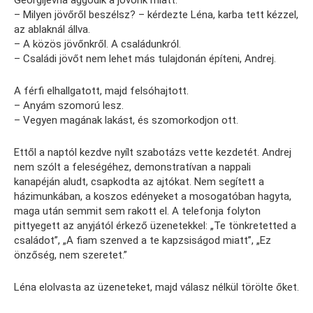
Georgijevna aggódik a jövőnk miatt.
– Milyen jövőről beszélsz? – kérdezte Léna, karba tett kézzel,
az ablaknál állva.
– A közös jövőnkről. A családunkról.
– Családi jövőt nem lehet más tulajdonán építeni, Andrej.
A férfi elhallgatott, majd felsóhajtott.
– Anyám szomorú lesz.
– Vegyen magának lakást, és szomorkodjon ott.
Ettől a naptól kezdve nyílt szabotázs vette kezdetét. Andrej
nem szólt a feleségéhez, demonstratívan a nappali
kanapéján aludt, csapkodta az ajtókat. Nem segített a
házimunkában, a koszos edényeket a mosogatóban hagyta,
maga után semmit sem rakott el. A telefonja folyton
pittyegett az anyjától érkező üzenetekkel: „Te tönkretetted a
családot”, „A fiam szenved a te kapzsiságod miatt”, „Ez
önzőség, nem szeretet.”
Léna elolvasta az üzeneteket, majd válasz nélkül törölte őket.