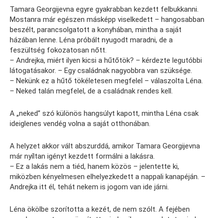
Tamara Georgijevna egyre gyakrabban kezdett felbukkanni.
Mostanra már egészen másképp viselkedett – hangosabban
beszélt, parancsolgatott a konyhában, mintha a saját
házában lenne. Léna próbált nyugodt maradni, de a
feszültség fokozatosan nőtt.
– Andrejka, miért ilyen kicsi a hűtőtök? – kérdezte legutóbbi
látogatásakor. – Egy családnak nagyobbra van szüksége.
– Nekünk ez a hűtő tökéletesen megfelel – válaszolta Léna.
– Neked talán megfelel, de a családnak rendes kell.
A „neked” szó különös hangsúlyt kapott, mintha Léna csak
ideiglenes vendég volna a saját otthonában.
A helyzet akkor vált abszurddá, amikor Tamara Georgijevna
már nyíltan igényt kezdett formálni a lakásra.
– Ez a lakás nem a tiéd, hanem közös – jelentette ki,
miközben kényelmesen elhelyezkedett a nappali kanapéján. –
Andrejka itt él, tehát nekem is jogom van ide járni.
Léna ökölbe szorította a kezét, de nem szólt. A fejében