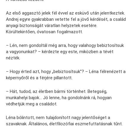
Az első aggasztó jelek fél évvel az esküvő után jelentkeztek.
Andrej egyre gyakrabban vetette fel a jövő kérdését, a család
anyagi biztonságát váratlan helyzetek esetére.
Körültekintően, óvatosan fogalmazott.
– Lén, nem gondoltál még arra, hogy valahogy bebiztosítsuk
a vagyonunkat? – kérdezte egy este, miközben a tévét
nézték.
– Hogy érted azt, hogy „bebiztosítsuk”? – Léna félrenézett a
képernyőről és a férjére pillantott.
– Hát, tudod, az életben bármi történhet. Betegség,
munkahelyi bajok… Jó lenne, ha gondolnánk rá, hogyan
védhetjük meg a családot.
Léna bólintott, nem tulajdonított nagy jelentőséget a
szavaknak. Általános, életfilozófiai eszmefuttatásnak tűnt.