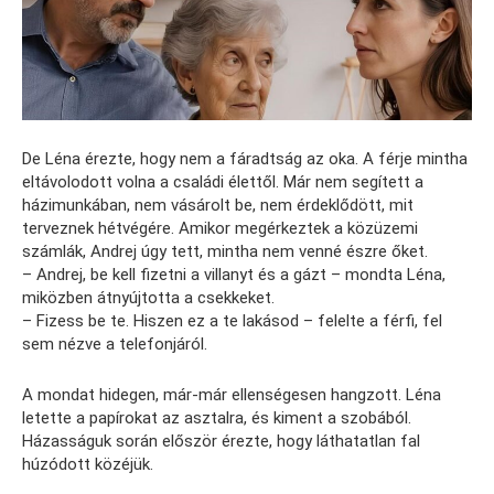
De Léna érezte, hogy nem a fáradtság az oka. A férje mintha
eltávolodott volna a családi élettől. Már nem segített a
házimunkában, nem vásárolt be, nem érdeklődött, mit
terveznek hétvégére. Amikor megérkeztek a közüzemi
számlák, Andrej úgy tett, mintha nem venné észre őket.
– Andrej, be kell fizetni a villanyt és a gázt – mondta Léna,
miközben átnyújtotta a csekkeket.
– Fizess be te. Hiszen ez a te lakásod – felelte a férfi, fel
sem nézve a telefonjáról.
A mondat hidegen, már-már ellenségesen hangzott. Léna
letette a papírokat az asztalra, és kiment a szobából.
Házasságuk során először érezte, hogy láthatatlan fal
húzódott közéjük.