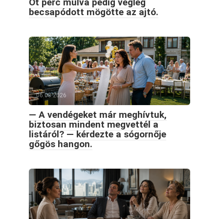
Öt perc múlva pedig végleg
becsapódott mögötte az ajtó.
06.08.2026
— A vendégeket már meghívtuk,
biztosan mindent megvettél a
listáról? — kérdezte a sógornője
gőgös hangon.