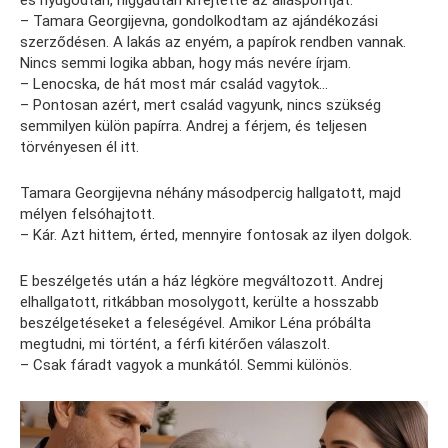
és nyugodtan, higgadtan kifejtette az álláspontját.
– Tamara Georgijevna, gondolkodtam az ajándékozási
szerződésen. A lakás az enyém, a papírok rendben vannak.
Nincs semmi logika abban, hogy más nevére írjam.
– Lenocska, de hát most már család vagytok…
– Pontosan azért, mert család vagyunk, nincs szükség
semmilyen külön papírra. Andrej a férjem, és teljesen
törvényesen él itt.
Tamara Georgijevna néhány másodpercig hallgatott, majd
mélyen felsóhajtott.
– Kár. Azt hittem, érted, mennyire fontosak az ilyen dolgok.
E beszélgetés után a ház légköre megváltozott. Andrej
elhallgatott, ritkábban mosolygott, kerülte a hosszabb
beszélgetéseket a feleségével. Amikor Léna próbálta
megtudni, mi történt, a férfi kitérően válaszolt.
– Csak fáradt vagyok a munkától. Semmi különös.