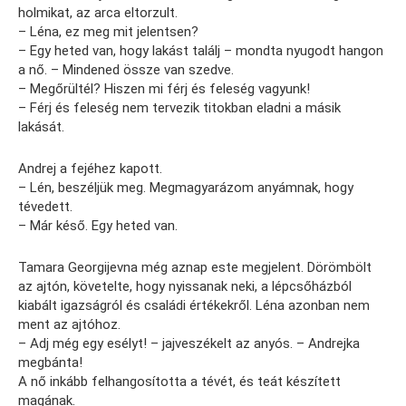
holmikat, az arca eltorzult.
– Léna, ez meg mit jelentsen?
– Egy heted van, hogy lakást találj – mondta nyugodt hangon
a nő. – Mindened össze van szedve.
– Megőrültél? Hiszen mi férj és feleség vagyunk!
– Férj és feleség nem tervezik titokban eladni a másik
lakását.
Andrej a fejéhez kapott.
– Lén, beszéljük meg. Megmagyarázom anyámnak, hogy
tévedett.
– Már késő. Egy heted van.
Tamara Georgijevna még aznap este megjelent. Dörömbölt
az ajtón, követelte, hogy nyissanak neki, a lépcsőházból
kiabált igazságról és családi értékekről. Léna azonban nem
ment az ajtóhoz.
– Adj még egy esélyt! – jajveszékelt az anyós. – Andrejka
megbánta!
A nő inkább felhangosította a tévét, és teát készített
magának.