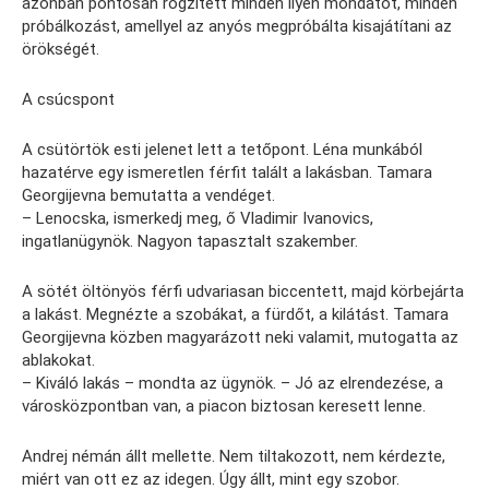
azonban pontosan rögzített minden ilyen mondatot, minden
próbálkozást, amellyel az anyós megpróbálta kisajátítani az
örökségét.
A csúcspont
A csütörtök esti jelenet lett a tetőpont. Léna munkából
hazatérve egy ismeretlen férfit talált a lakásban. Tamara
Georgijevna bemutatta a vendéget.
– Lenocska, ismerkedj meg, ő Vladimir Ivanovics,
ingatlanügynök. Nagyon tapasztalt szakember.
A sötét öltönyös férfi udvariasan biccentett, majd körbejárta
a lakást. Megnézte a szobákat, a fürdőt, a kilátást. Tamara
Georgijevna közben magyarázott neki valamit, mutogatta az
ablakokat.
– Kiváló lakás – mondta az ügynök. – Jó az elrendezése, a
városközpontban van, a piacon biztosan keresett lenne.
Andrej némán állt mellette. Nem tiltakozott, nem kérdezte,
miért van ott ez az idegen. Úgy állt, mint egy szobor.