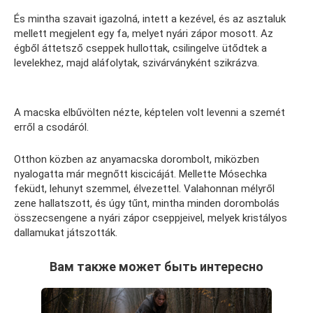
És mintha szavait igazolná, intett a kezével, és az asztaluk
mellett megjelent egy fa, melyet nyári zápor mosott. Az
égből áttetsző cseppek hullottak, csilingelve ütődtek a
levelekhez, majd aláfolytak, szivárványként szikrázva.
A macska elbűvölten nézte, képtelen volt levenni a szemét
erről a csodáról.
Otthon közben az anyamacska dorombolt, miközben
nyalogatta már megnőtt kiscicáját. Mellette Mósechka
feküdt, lehunyt szemmel, élvezettel. Valahonnan mélyről
zene hallatszott, és úgy tűnt, mintha minden dorombolás
összecsengene a nyári zápor cseppjeivel, melyek kristályos
dallamukat játszották.
Вам также может быть интересно