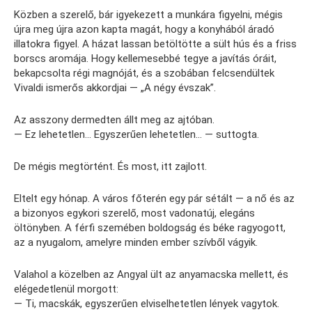
Közben a szerelő, bár igyekezett a munkára figyelni, mégis
újra meg újra azon kapta magát, hogy a konyhából áradó
illatokra figyel. A házat lassan betöltötte a sült hús és a friss
borscs aromája. Hogy kellemesebbé tegye a javítás óráit,
bekapcsolta régi magnóját, és a szobában felcsendültek
Vivaldi ismerős akkordjai — „A négy évszak”.
Az asszony dermedten állt meg az ajtóban.
— Ez lehetetlen… Egyszerűen lehetetlen… — suttogta.
De mégis megtörtént. És most, itt zajlott.
Eltelt egy hónap. A város főterén egy pár sétált — a nő és az
a bizonyos egykori szerelő, most vadonatúj, elegáns
öltönyben. A férfi szemében boldogság és béke ragyogott,
az a nyugalom, amelyre minden ember szívből vágyik.
Valahol a közelben az Angyal ült az anyamacska mellett, és
elégedetlenül morgott:
— Ti, macskák, egyszerűen elviselhetetlen lények vagytok.