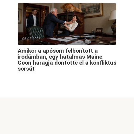
06.08.2026
Amikor a apósom felborított a
irodámban, egy hatalmas Maine
Coon haragja döntötte el a konfliktus
sorsát
© 2026 Goodblog.world All rights reserved
Welcome to GoodBlog.World, your go-to destination for
captivating content, exciting themes, and inspiring stories.