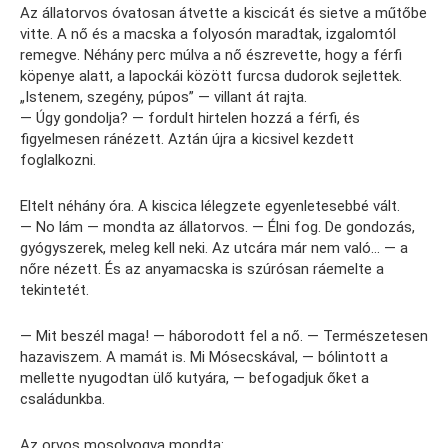
Az állatorvos óvatosan átvette a kiscicát és sietve a műtőbe
vitte. A nő és a macska a folyosón maradtak, izgalomtól
remegve. Néhány perc múlva a nő észrevette, hogy a férfi
köpenye alatt, a lapockái között furcsa dudorok sejlettek.
„Istenem, szegény, púpos” — villant át rajta.
— Úgy gondolja? — fordult hirtelen hozzá a férfi, és
figyelmesen ránézett. Aztán újra a kicsivel kezdett
foglalkozni.
Eltelt néhány óra. A kiscica lélegzete egyenletesebbé vált.
— No lám — mondta az állatorvos. — Élni fog. De gondozás,
gyógyszerek, meleg kell neki. Az utcára már nem való… — a
nőre nézett. És az anyamacska is szúrósan ráemelte a
tekintetét.
— Mit beszél maga! — háborodott fel a nő. — Természetesen
hazaviszem. A mamát is. Mi Mósecskával, — bólintott a
mellette nyugodtan ülő kutyára, — befogadjuk őket a
családunkba.
Az orvos mosolyogva mondta: