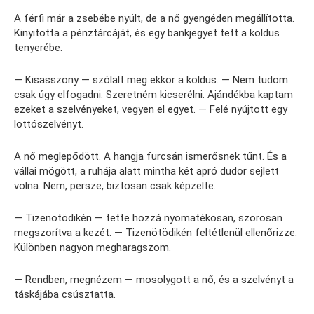
A férfi már a zsebébe nyúlt, de a nő gyengéden megállította.
Kinyitotta a pénztárcáját, és egy bankjegyet tett a koldus
tenyerébe.
— Kisasszony — szólalt meg ekkor a koldus. — Nem tudom
csak úgy elfogadni. Szeretném kicserélni. Ajándékba kaptam
ezeket a szelvényeket, vegyen el egyet. — Felé nyújtott egy
lottószelvényt.
A nő meglepődött. A hangja furcsán ismerősnek tűnt. És a
vállai mögött, a ruhája alatt mintha két apró dudor sejlett
volna. Nem, persze, biztosan csak képzelte…
— Tizenötödikén — tette hozzá nyomatékosan, szorosan
megszorítva a kezét. — Tizenötödikén feltétlenül ellenőrizze.
Különben nagyon megharagszom.
— Rendben, megnézem — mosolygott a nő, és a szelvényt a
táskájába csúsztatta.