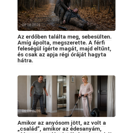
06.08.2026
Az erdőben találta meg, sebesülten.
Amíg ápolta, megszerette. A férfi
feleségül ígérte magát, majd eltűnt,
és csak az apja régi óráját hagyta
hátra.
06.08.2026
Amikor az anyósom jött, az volt a
„család”, amikor az édesanyám,