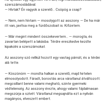
szerszámosládával.
— Hívtak? Én vagyok a szerelő… Csöpög a csap?
— Nem, nem hívtam — mosolygott az asszony. — De ha már
itt van, javítsa meg a fürdőszobait is. Kifizetem.
— Már megint mindent összekevertem… — morogta, és
zavartan belépett a lakásba. Térdre ereszkedve kezdte
kipakolni a szerszámokat.
Az asszony szó nélkül hozott egy vastag párnát, és a térdei
alá tette.
— Köszönöm — mondta halkan a szerelő, majd hirtelen
elmosolyodott. Fáradt, borostás arca váratlanul átváltozott:
megcsillant benne valami megható, szinte gyermeki
védtelenség. Az asszony érezte, ahogy valami fájdalmasan
megszúrja a szívét. Váratlanul megsajnálta ezt a nyilván
magányos, elveszett embert.