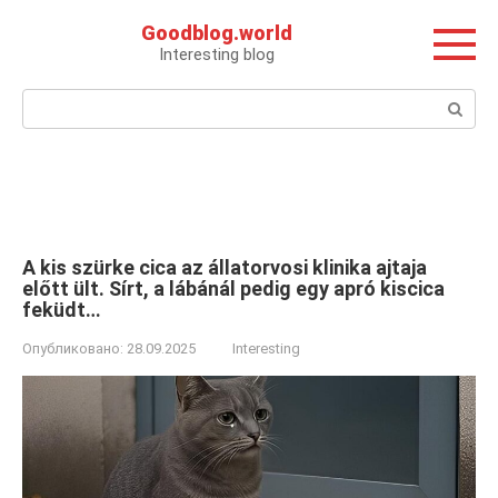
Перейти
Goodblog.world
к
Interesting blog
контенту
Поиск:
A kis szürke cica az állatorvosi klinika ajtaja
előtt ült. Sírt, a lábánál pedig egy apró kiscica
feküdt…
Опубликовано:
28.09.2025
Interesting