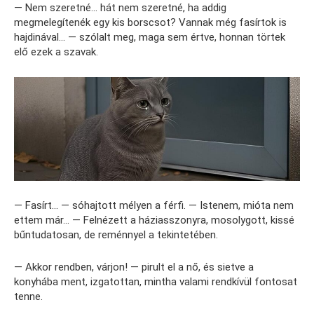
— Nem szeretné… hát nem szeretné, ha addig
megmelegítenék egy kis borscsot? Vannak még fasírtok is
hajdinával… — szólalt meg, maga sem értve, honnan törtek
elő ezek a szavak.
— Fasírt… — sóhajtott mélyen a férfi. — Istenem, mióta nem
ettem már… — Felnézett a háziasszonyra, mosolygott, kissé
bűntudatosan, de reménnyel a tekintetében.
— Akkor rendben, várjon! — pirult el a nő, és sietve a
konyhába ment, izgatottan, mintha valami rendkívül fontosat
tenne.