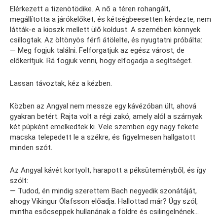
Elérkezett a tizenötödike. A nő a téren rohangált,
megállította a járókelőket, és kétségbeesetten kérdezte, nem
látták-e a kioszk mellett ülő koldust. A szemében könnyek
csillogtak. Az öltönyös férfi átölelte, és nyugtatni próbálta:
— Meg fogjuk találni. Felforgatjuk az egész várost, de
előkerítjük. Rá fogjuk venni, hogy elfogadja a segítséget.
Lassan távoztak, kéz a kézben.
Közben az Angyal nem messze egy kávézóban ült, ahová
gyakran betért. Rajta volt a régi zakó, amely alól a szárnyak
két púpként emelkedtek ki. Vele szemben egy nagy fekete
macska telepedett le a székre, és figyelmesen hallgatott
minden szót.
Az Angyal kávét kortyolt, harapott a péksüteményből, és így
szólt:
— Tudod, én mindig szerettem Bach negyedik szonátáját,
ahogy Vikingur Ólafsson előadja. Hallottad már? Úgy szól,
mintha esőcseppek hullanának a földre és csilingelnének…