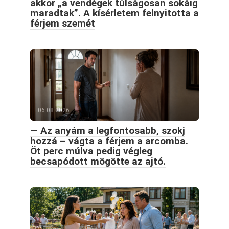
akkor „a vendégek túlságosan sokáig
maradtak”. A kísérletem felnyitotta a
férjem szemét
06.08.2026
— Az anyám a legfontosabb, szokj
hozzá – vágta a férjem a arcomba.
Öt perc múlva pedig végleg
becsapódott mögötte az ajtó.