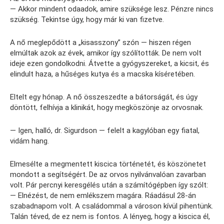
— Akkor mindent odaadok, amire szüksége lesz. Pénzre nincs
szükség. Tekintse úgy, hogy már ki van fizetve.
A nő meglepődött a „kisasszony” szón — hiszen régen
elmúltak azok az évek, amikor így szólították. De nem volt
ideje ezen gondolkodni. Átvette a gyógyszereket, a kicsit, és
elindult haza, a hűséges kutya és a macska kíséretében.
Eltelt egy hónap. A nő összeszedte a bátorságát, és úgy
döntött, felhívja a klinikát, hogy megköszönje az orvosnak.
— Igen, halló, dr. Sigurdson — felelt a kagylóban egy fiatal,
vidám hang.
Elmesélte a megmentett kiscica történetét, és köszönetet
mondott a segítségért. De az orvos nyilvánvalóan zavarban
volt. Pár percnyi keresgélés után a számítógépben így szólt:
— Elnézést, de nem emlékszem magára. Ráadásul 28-án
szabadnapom volt. A családommal a városon kívül pihentünk.
Talán téved, de ez nem is fontos. A lényeg, hogy a kiscica él,