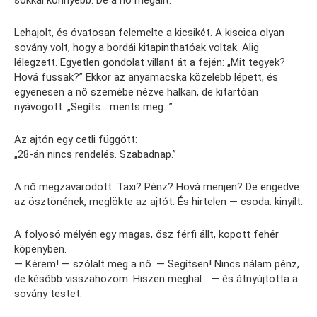
sokkal könnyebb. De a nő megállt.
Lehajolt, és óvatosan felemelte a kicsikét. A kiscica olyan
sovány volt, hogy a bordái kitapinthatóak voltak. Alig
lélegzett. Egyetlen gondolat villant át a fején: „Mit tegyek?
Hová fussak?” Ekkor az anyamacska közelebb lépett, és
egyenesen a nő szemébe nézve halkan, de kitartóan
nyávogott. „Segíts… ments meg…”
Az ajtón egy cetli függött:
„28-án nincs rendelés. Szabadnap.”
A nő megzavarodott. Taxi? Pénz? Hová menjen? De engedve
az ösztönének, meglökte az ajtót. És hirtelen — csoda: kinyílt.
A folyosó mélyén egy magas, ősz férfi állt, kopott fehér
köpenyben.
— Kérem! — szólalt meg a nő. — Segítsen! Nincs nálam pénz,
de később visszahozom. Hiszen meghal… — és átnyújtotta a
sovány testet.