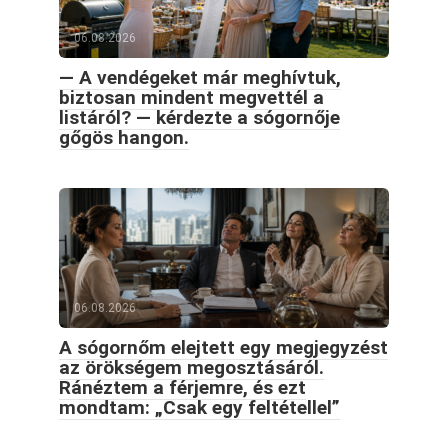
06.08.2026
— A vendégeket már meghívtuk,
biztosan mindent megvettél a
listáról? — kérdezte a sógornője
gőgös hangon.
06.08.2026
A sógornőm elejtett egy megjegyzést
az örökségem megosztásáról.
Ránéztem a férjemre, és ezt
mondtam: „Csak egy feltétellel”