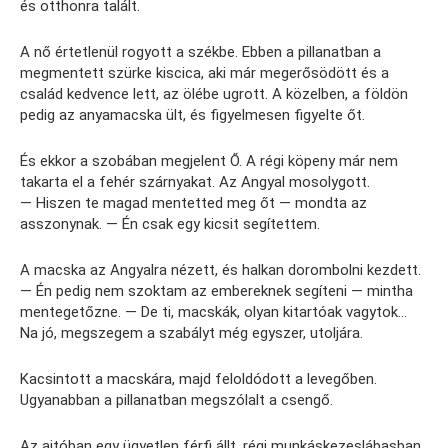
és otthonra talált.
A nő értetlenül rogyott a székbe. Ebben a pillanatban a
megmentett szürke kiscica, aki már megerősödött és a
család kedvence lett, az ölébe ugrott. A közelben, a földön
pedig az anyamacska ült, és figyelmesen figyelte őt.
És ekkor a szobában megjelent Ő. A régi köpeny már nem
takarta el a fehér szárnyakat. Az Angyal mosolygott.
— Hiszen te magad mentetted meg őt — mondta az
asszonynak. — Én csak egy kicsit segítettem.
A macska az Angyalra nézett, és halkan dorombolni kezdett.
— Én pedig nem szoktam az embereknek segíteni — mintha
mentegetőzne. — De ti, macskák, olyan kitartóak vagytok…
Na jó, megszegem a szabályt még egyszer, utoljára.
Kacsintott a macskára, majd feloldódott a levegőben.
Ugyanabban a pillanatban megszólalt a csengő.
Az ajtóban egy ügyetlen férfi állt, régi munkáskezeslábasban,