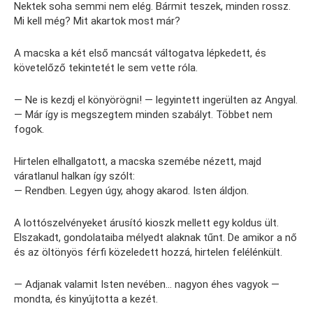
Nektek soha semmi nem elég. Bármit teszek, minden rossz.
Mi kell még? Mit akartok most már?
A macska a két első mancsát váltogatva lépkedett, és
követelőző tekintetét le sem vette róla.
— Ne is kezdj el könyörögni! — legyintett ingerülten az Angyal.
— Már így is megszegtem minden szabályt. Többet nem
fogok.
Hirtelen elhallgatott, a macska szemébe nézett, majd
váratlanul halkan így szólt:
— Rendben. Legyen úgy, ahogy akarod. Isten áldjon.
A lottószelvényeket árusító kioszk mellett egy koldus ült.
Elszakadt, gondolataiba mélyedt alaknak tűnt. De amikor a nő
és az öltönyös férfi közeledett hozzá, hirtelen felélénkült.
— Adjanak valamit Isten nevében… nagyon éhes vagyok —
mondta, és kinyújtotta a kezét.