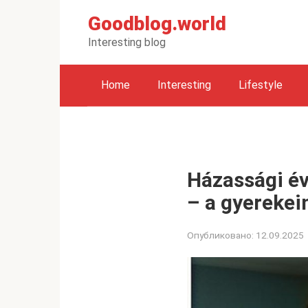
Перейти
Goodblog.world
к
контенту
Interesting blog
Home
Interesting
Lifestyle
Házassági év
– a gyerekei
Опубликовано:
12.09.2025