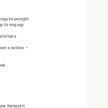
g egy kis pezsgőt.
y tíz évig egy
artottad a
ent a terítőre. –
nek.
ünk. Kérdezett