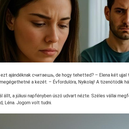
ezt ajándéknak считаешь, de hogy tehetted? – Elena két ujjal t
 megégethetné a kezét. – Évfordulóra, Nyikolaj! A tizenötödik h
ál állt, a júliusi napfényben úszó udvart nézte. Széles vállai meg
d, Léna. Jogom volt tudni.