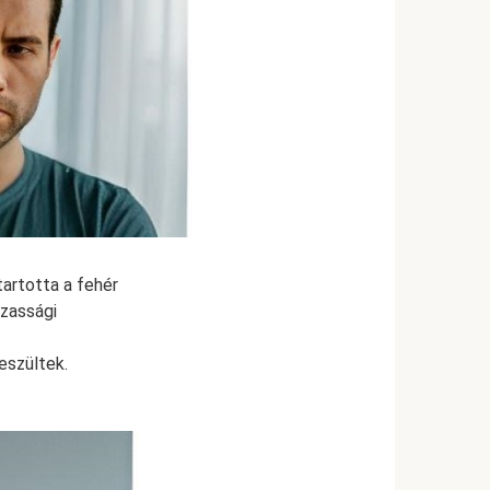
artotta a fehér
ázassági
feszültek.