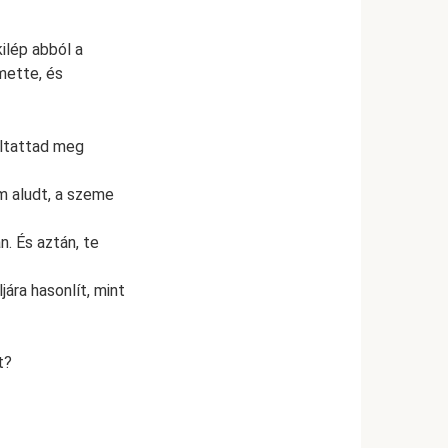
kilép abból a
mette, és
áltattad meg
em aludt, a szeme
. És aztán, te
jára hasonlít, mint
t?