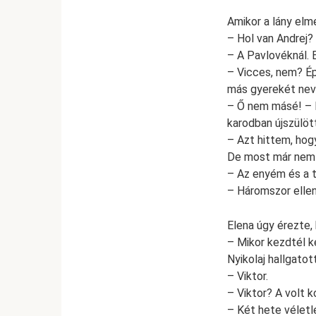
Amikor a lány elme
– Hol van Andrej?
– A Pavlovéknál. E
– Vicces, nem? Ép
más gyerekét nev
– Ő nem másé! – E
karodban újszülött
– Azt hittem, hogy
De most már nem t
– Az enyém és a ti
– Háromszor ellen
Elena úgy érezte, k
– Mikor kezdtél k
Nyikolaj hallgatott
– Viktor.
– Viktor? A volt 
– Két hete véletl