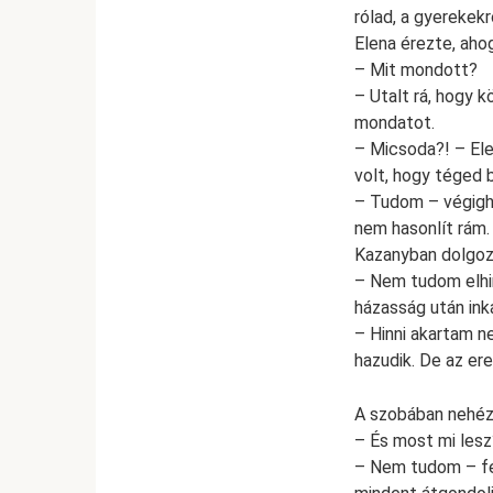
rólad, a gyerekek
Elena érezte, ahog
– Mit mondott?
– Utalt rá, hogy 
mondatot.
– Micsoda?! – Ele
volt, hogy téged 
– Tudom – végighú
nem hasonlít rám. 
Kazanyban dolgoz
– Nem tudom elhin
házasság után ink
– Hinni akartam n
hazudik. De az er
A szobában nehéz 
– És most mi lesz
– Nem tudom – fel