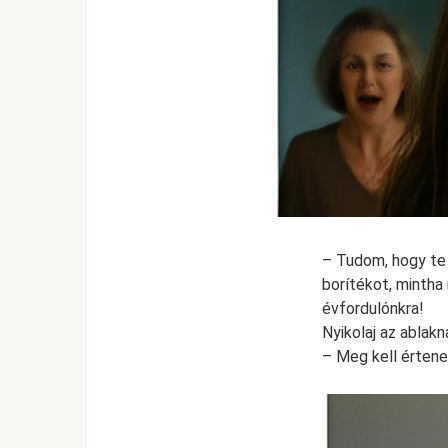
– Tudom, hogy te 
borítékot, mintha
évfordulónkra!
Nyikolaj az ablakn
– Meg kell értene