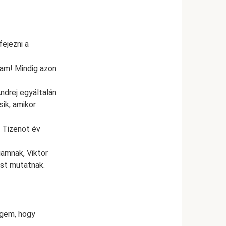
fejezni a
tam! Mindig azon
ndrej egyáltalán
sik, amikor
– Tizenöt év
gamnak, Viktor
ást mutatnak.
égem, hogy