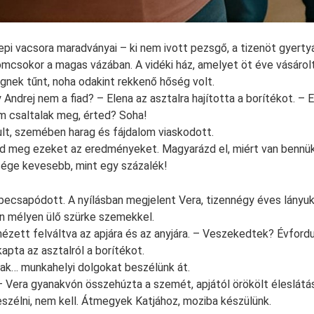
epi vacsora maradványai – ki nem ivott pezsgő, a tizenöt gyerty
iomcsokor a magas vázában. A vidéki ház, amelyet öt éve vásárolt
gnek tűnt, noha odakint rekkenő hőség volt.
Andrej nem a fiad? – Elena az asztalra hajította a borítékot. – 
m csaltalak meg, érted? Soha!
dult, szemében harag és fájdalom viaskodott.
d meg ezeket az eredményeket. Magyarázd el, miért van bennük
sége kevesebb, mint egy százalék!
becsapódott. A nyílásban megjelent Vera, tizennégy éves lányuk
an mélyen ülő szürke szemekkel.
 nézett felváltva az apjára és az anyjára. – Veszekedtek? Évford
apta az asztalról a borítékot.
ak… munkahelyi dolgokat beszélünk át.
Vera gyanakvón összehúzta a szemét, apjától örökölt éleslátásá
szélni, nem kell. Átmegyek Katjához, moziba készülünk.