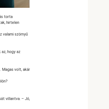
ás torta
ak, hirtelen
Ez valami szörnyű
 az, hogy az
. Magas volt, akár
ulón?
t villantva. – Jó,