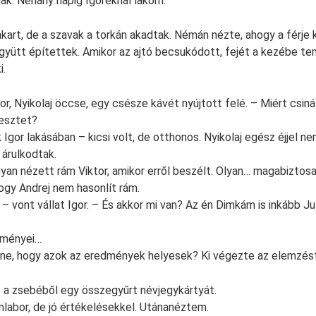
ak. Néhány napig Igoréknál lakom.
akart, de a szavak a torkán akadtak. Némán nézte, ahogy a férje 
gyütt építettek. Amikor az ajtó becsukódott, fejét a kezébe te
i.
r, Nyikolaj öccse, egy csésze kávét nyújtott felé. – Miért csin
tesztet?
Igor lakásában – kicsi volt, de otthonos. Nyikolaj egész éjjel n
l árulkodtak.
yan nézett rám Viktor, amikor erről beszélt. Olyan… magabiztosan
ogy Andrej nem hasonlít rám.
 – vont vállat Igor. – És akkor mi van? Az én Dimkám is inkább Jul
dményei…
nne, hogy azok az eredmények helyesek? Ki végezte az elemzés
t a zsebéből egy összegyűrt névjegykártyát.
labor, de jó értékelésekkel. Utánanéztem.