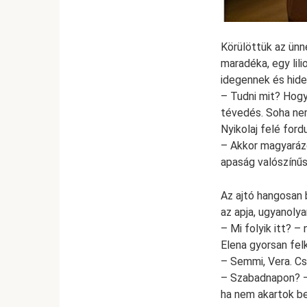
Körülöttük az ünn
maradéka, egy lil
idegennek és hide
– Tudni mit? Hogy 
tévedés. Soha ne
Nyikolaj felé for
– Akkor magyaráz
apaság valószínű
Az ajtó hangosan 
az apja, ugyanoly
– Mi folyik itt? –
Elena gyorsan felk
– Semmi, Vera. Cs
– Szabadnapon? – 
ha nem akartok be