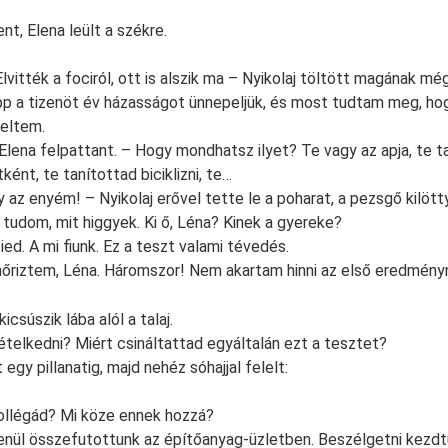
nt, Elena leült a székre.
lvitték a fociról, ott is alszik ma – Nyikolaj töltött magának mé
p a tizenöt év házasságot ünnepeljük, és most tudtam meg, hog
eltem.
lena felpattant. – Hogy mondhatsz ilyet? Te vagy az apja, te t
ként, te tanítottad biciklizni, te…
 az enyém! – Nyikolaj erővel tette le a poharat, a pezsgő kilötty
udom, mit higgyek. Ki ő, Léna? Kinek a gyereke?
ed. A mi fiunk. Ez a teszt valami tévedés.
őriztem, Léna. Háromszor! Nem akartam hinni az első eredmény
icsúszik lába alól a talaj.
ételkedni? Miért csináltattad egyáltalán ezt a tesztet?
 egy pillanatig, majd nehéz sóhajjal felelt:
kollégád? Mi köze ennek hozzá?
enül összefutottunk az építőanyag-üzletben. Beszélgetni kezdt