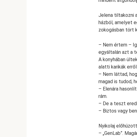
mindent átgondolj
Jelena tiltakozni 
házból, amelyet e
zokogásban tört k
– Nem értem – Igo
egyáltalán azt a 
A konyhában ültek 
alatti karikák errő
– Nem láttad, hog
magad is tudod, h
– Elenára hasonlít
rám.
– De a teszt ere
– Biztos vagy be
Nyikolaj előhúzot
– „GenLab”. Magán