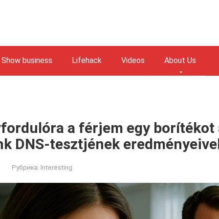
Show business
Lifehack
Videos
About Us
fordulóra a férjem egy borítékot
nk DNS-tesztjének eredményeivel
Рубрика:
Interesting