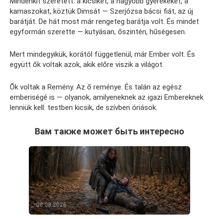
Mindenkit szeretett: a kicsiket, a nagyobb gyerekeket, a
kamaszokat, köztük Dimsát — Szerjózsa bácsi fiát, az új
barátját. De hát most már rengeteg barátja volt. És mindet
egyformán szerette — kutyásan, őszintén, hűségesen.
Mert mindegyikük, korától függetlenül, már Ember volt. És
együtt ők voltak azok, akik előre viszik a világot.
Ők voltak a Remény. Az ő reménye. És talán az egész
emberiségé is — olyanok, amilyeneknek az igazi Embereknek
lenniük kell: testben kicsik, de szívben óriások.
Вам также может быть интересно
06.08.2026