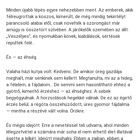
Minden újabb lépés egyre nehezebben ment. Az emberek, akik
félreugrottak a koszos, kimerült, de még mindig tekintélyt
parancsoló alabai elől, csak növelték a szorongást már
amúgy is összetört szívében. A járókelők szemében az állt:
„Veszélyes”, és nyomukban kövek, kiabálások, sértések
repültek felé…
És — az éhség.
Valaha házi kutya volt. Kedvenc. De amikor öreg gazdája
meghalt, már senkinek sem kellett. Megtanulta, mi az a hideg,
a félelem, a fájdalom… De semmi sem hasonlítható ehhez a
gyötrő, kimerítő érzéshez — az éhséghez. A sebek
begyógyulnak. A horzsolások hegekké válnak. De ez az égető
érzés belül, a régóta összehúzódott, üres gyomor fájdalma
— mintha a részévé vált volna. Örökre.
És mégis idejött. Erre a nevetéssel teli udvarra, ahol minden
lélegzetvétel a számára már soha el nem érhető élet illatával
égette a lelkét. Idejött meghalni. Ebben a zajban, ebben a