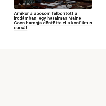
06.08.2026
Amikor a apósom felborított a
irodámban, egy hatalmas Maine
Coon haragja döntötte el a konfliktus
sorsát
© 2026 Goodblog.world All rights reserved
Welcome to GoodBlog.World, your go-to destination for
captivating content, exciting themes, and inspiring stories.
Our site features a wide range of engaging articles,
informative videos, and stunning images, all designed to
spark your curiosity and enrich your knowledge. Whether
you're interested in the latest trends, lifestyle tips, or
creative ideas, we strive to provide fresh and thought-
provoking content for our readers.