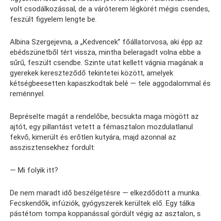
volt csodálkozással, de a váróterem légkörét mégis csendes,
feszült figyelem lengte be.
Albina Szergejevna, a „Kedvencek” főállatorvosa, aki épp az
ebédszünetből tért vissza, mintha beleragadt volna ebbe a
sűrű, feszült csendbe. Szinte utat kellett vágnia magának a
gyerekek kereszteződő tekintetei között, amelyek
kétségbeesetten kapaszkodtak belé — tele aggodalommal és
reménnyel.
Bepréselte magát a rendelőbe, becsukta maga mögött az
ajtót, egy pillantást vetett a fémasztalon mozdulatlanul
fekvő, kimerült és erőtlen kutyára, majd azonnal az
asszisztensekhez fordult:
— Mi folyik itt?
De nem maradt idő beszélgetésre — elkezdődött a munka.
Fecskendők, infúziók, gyógyszerek kerültek elő. Egy tálka
pástétom tompa koppanással gördült végig az asztalon, s