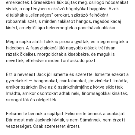
emelkedtek. Lőréseikben fiúk bújtak meg, csillogó hócsatákat
vívtak, a napfényben szikrázó hógolyókat hajigálva. Azok
eltalálták a „ellenséges” orrokat, szikrázó felhőként
robbantak szét, s minden találatot hangos, ragadós kacaj
kísért, amelytől újra beleremegtek a panelházak ablakai.
Még a sapka alatti fülek is pirosra gyúltak, és megremegtek a
hidegben. A faasztaloknál ülő nagyobb diákok tréfásan
rázták ökleiket, morgolódtak a kisebbekre, de maguk is
nevettek, elfeledve minden fontoskodó pózt.
Ezt a nevetést Jack jól ismerte és szerette. Ismerte ezeket a
gyerekeket — hangosakat, csintalanokat, jószívűeket. Imádta,
amikor szánkón ülve az ő szánkóhámjához kötve siklottak.
Imádta, amikor csontokat adtak neki, finomságokkal kínálták,
simogatták és ölelgették.
Felismerte bennük a sajátjait. Felismerte bennük a családját.
Bár most már Jacknek hívták, s nem Sámánnak, nem érzett
veszteséget. Csak szeretetet érzett.