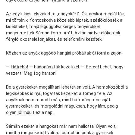
Az egyik kicsi elszaladt a „nagyokért”. Ők, amikor meglátták,
mi történik, fontoskodva közelebb léptek, szétlökdösték a
kisebbeket, majd leguggolva kérges tenyerükkel
megérintették Sámán forró orrát. Aztán sietve előkapták
fénylő okostelefonjaikat, és telefonálni kezdtek.
Közben az anyák aggódó hangjai próbáltak áttörni a zajon:
— Hátrébb! — hadonásztak kezeikkel. — Beteg! Lehet, hogy
veszett! Meg fog harapni!
De a gyerekeket megállítani lehetetlen volt. A homokozóból a
legkisebbek is nyújtogatták kezeiket a tömeg felé. Az
anyáknak nem maradt más, mint hátrarángatni saját
gyermekeiket, és morgolódni magukban, hogy lám, pedig
olyan jól indult ez a nap…
Sámán ezeket a hangokat már nem hallotta. Olyan volt,
mintha megsüketült volna; tudatában csak a gyerekek