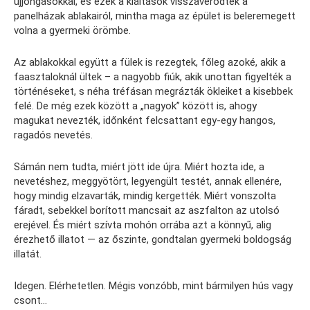
ujjongásokkal, és ezek a kiáltások visszaverődtek a
panelházak ablakairól, mintha maga az épület is beleremegett
volna a gyermeki örömbe.
Az ablakokkal együtt a fülek is rezegtek, főleg azoké, akik a
faasztaloknál ültek – a nagyobb fiúk, akik unottan figyelték a
történéseket, s néha tréfásan megrázták ökleiket a kisebbek
felé. De még ezek között a „nagyok” között is, ahogy
magukat nevezték, időnként felcsattant egy-egy hangos,
ragadós nevetés.
Sámán nem tudta, miért jött ide újra. Miért hozta ide, a
nevetéshez, meggyötört, legyengült testét, annak ellenére,
hogy mindig elzavarták, mindig kergették. Miért vonszolta
fáradt, sebekkel borított mancsait az aszfalton az utolsó
erejével. És miért szívta mohón orrába azt a könnyű, alig
érezhető illatot — az őszinte, gondtalan gyermeki boldogság
illatát.
Idegen. Elérhetetlen. Mégis vonzóbb, mint bármilyen hús vagy
csont…