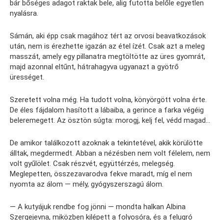
bár bőséges adagot raktak bele, alig futotta belőle egyetlen
nyalásra.
Sámán, aki épp csak magához tért az orvosi beavatkozások
után, nem is érezhette igazán az étel ízét. Csak azt a meleg
masszát, amely egy pillanatra megtöltötte az üres gyomrát,
majd azonnal eltűnt, hátrahagyva ugyanazt a gyötrő
ürességet.
Szeretett volna még. Ha tudott volna, könyörgött volna érte.
De éles fájdalom hasított a lábaiba, a gerince a farka végéig
beleremegett. Az ösztön súgta: morogj, kelj fel, védd magad…
De amikor találkozott azoknak a tekintetével, akik körülötte
álltak, megdermedt. Abban a nézésben nem volt félelem, nem
volt gyűlölet. Csak részvét, együttérzés, melegség.
Meglepetten, összezavarodva fekve maradt, míg el nem
nyomta az álom — mély, gyógyszerszagú álom.
— A kutyájuk rendbe fog jönni — mondta halkan Albina
Szergejevna, miközben kilépett a folyosóra, és a felugró