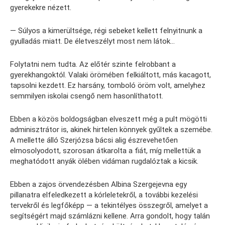
gyerekekre nézett.
— Súlyos a kimerültsége, régi sebeket kellett felnyitnunk a
gyulladás miatt. De életveszélyt most nem látok…
Folytatni nem tudta. Az előtér szinte felrobbant a
gyerekhangoktól. Valaki örömében felkiáltott, más kacagott,
tapsolni kezdett. Ez harsány, tomboló öröm volt, amelyhez
semmilyen iskolai csengő nem hasonlíthatott.
Ebben a közös boldogságban elveszett még a pult mögötti
adminisztrátor is, akinek hirtelen könnyek gyűltek a szemébe.
A mellette álló Szerjózsa bácsi alig észrevehetően
elmosolyodott, szorosan átkarolta a fiát, míg mellettük a
meghatódott anyák ölében vidáman rugdalóztak a kicsik.
Ebben a zajos örvendezésben Albina Szergejevna egy
pillanatra elfeledkezett a kórleletekről, a további kezelési
tervekről és legfőképp — a tekintélyes összegről, amelyet a
segítségért majd számlázni kellene. Arra gondolt, hogy talán