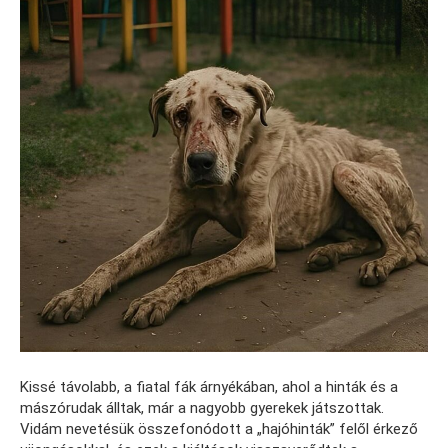
Kissé távolabb, a fiatal fák árnyékában, ahol a hinták és a
mászórudak álltak, már a nagyobb gyerekek játszottak.
Vidám nevetésük összefonódott a „hajóhinták” felől érkező