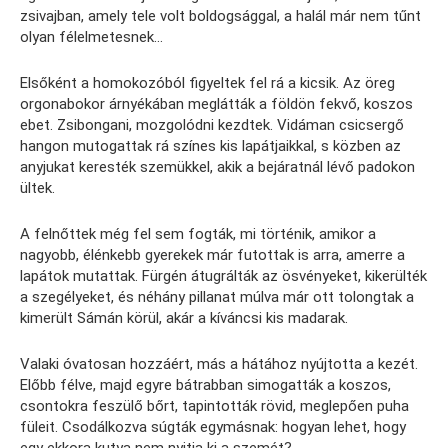
zsivajban, amely tele volt boldogsággal, a halál már nem tűnt
olyan félelmetesnek…
Elsőként a homokozóból figyeltek fel rá a kicsik. Az öreg
orgonabokor árnyékában meglátták a földön fekvő, koszos
ebet. Zsibongani, mozgolódni kezdtek. Vidáman csicsergő
hangon mutogattak rá színes kis lapátjaikkal, s közben az
anyjukat keresték szemükkel, akik a bejáratnál lévő padokon
ültek.
A felnőttek még fel sem fogták, mi történik, amikor a
nagyobb, élénkebb gyerekek már futottak is arra, amerre a
lapátok mutattak. Fürgén átugrálták az ösvényeket, kikerülték
a szegélyeket, és néhány pillanat múlva már ott tolongtak a
kimerült Sámán körül, akár a kíváncsi kis madarak.
Valaki óvatosan hozzáért, más a hátához nyújtotta a kezét.
Előbb félve, majd egyre bátrabban simogatták a koszos,
csontokra feszülő bőrt, tapintották rövid, meglepően puha
füleit. Csodálkozva súgták egymásnak: hogyan lehet, hogy
egy ekkora kutya nem nyitja ki a szemét?