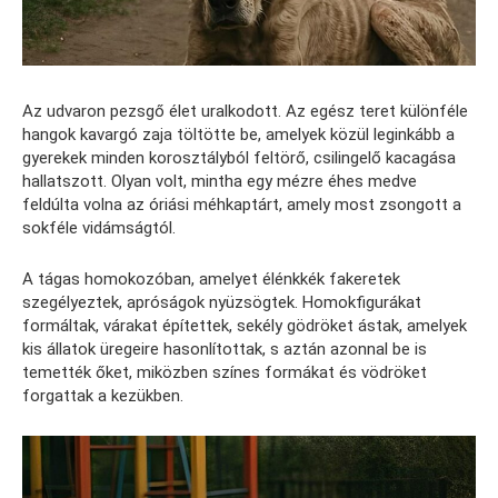
Az udvaron pezsgő élet uralkodott. Az egész teret különféle
hangok kavargó zaja töltötte be, amelyek közül leginkább a
gyerekek minden korosztályból feltörő, csilingelő kacagása
hallatszott. Olyan volt, mintha egy mézre éhes medve
feldúlta volna az óriási méhkaptárt, amely most zsongott a
sokféle vidámságtól.
A tágas homokozóban, amelyet élénkkék fakeretek
szegélyeztek, apróságok nyüzsögtek. Homokfigurákat
formáltak, várakat építettek, sekély gödröket ástak, amelyek
kis állatok üregeire hasonlítottak, s aztán azonnal be is
temették őket, miközben színes formákat és vödröket
forgattak a kezükben.