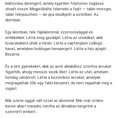
kiáltozása derengett, amely egyetlen folytonos zúgássá
olvadt össze. Megpróbálta felemelni a fejét — talán morogni,
talán felnyüszíteni — de újra elsüllyedt a sötétben. Az
álomban.
Egy álomban, tele fájdalommal, szomorúsággal és
emlékekkel. Látta öreg gazdáját. Látta az unokákat, akik
lovacskaként ültek a hátán. Látta a napfényben csillogó
havat, amelyben boldogan hempergett. Látta a ház ajtaját…
Bezárva.
És a síró gyerekeket, akik az autó ablakához szorítva arcukat
figyelték, ahogy messze viszik őket. Látta az utat, amelyen
hetekig vándorolt. Látta a közömbös arcokat, amelyek
megtagadtak tőle egy falat kenyeret, de nem tagadták meg a
rúgást.
Már szinte eggyé vált ezzel az álommal. Már-már örökre
benne akart maradni, mintha az álmaiban kergetné a
szeretett embert…