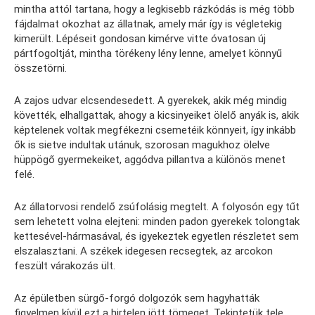
mintha attól tartana, hogy a legkisebb rázkódás is még több
fájdalmat okozhat az állatnak, amely már így is végletekig
kimerült. Lépéseit gondosan kimérve vitte óvatosan új
pártfogoltját, mintha törékeny lény lenne, amelyet könnyű
összetörni.
A zajos udvar elcsendesedett. A gyerekek, akik még mindig
követték, elhallgattak, ahogy a kicsinyeiket ölelő anyák is, akik
képtelenek voltak megfékezni csemetéik könnyeit, így inkább
ők is sietve indultak utánuk, szorosan magukhoz ölelve
hüppögő gyermekeiket, aggódva pillantva a különös menet
felé.
Az állatorvosi rendelő zsúfolásig megtelt. A folyosón egy tűt
sem lehetett volna elejteni: minden padon gyerekek tolongtak
kettesével-hármasával, és igyekeztek egyetlen részletet sem
elszalasztani. A székek idegesen recsegtek, az arcokon
feszült várakozás ült.
Az épületben sürgő-forgó dolgozók sem hagyhatták
figyelmen kívül ezt a hirtelen jött tömeget. Tekintetük tele