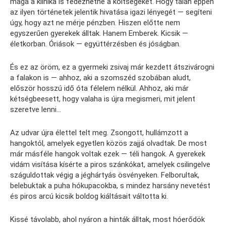
maga a klinika is fedezhetné a költségeket. Hogy talán éppen
az ilyen történetek jelentik hivatása igazi lényegét — segíteni
úgy, hogy azt ne mérje pénzben. Hiszen előtte nem
egyszerűen gyerekek álltak. Hanem Emberek. Kicsik —
életkorban. Óriások — együttérzésben és jóságban.
És ez az öröm, ez a gyermeki zsivaj már kezdett átszivárogni
a falakon is — ahhoz, aki a szomszéd szobában aludt,
először hosszú idő óta félelem nélkül. Ahhoz, aki már
kétségbeesett, hogy valaha is újra megismeri, mit jelent
szeretve lenni…
Az udvar újra élettel telt meg. Zsongott, hullámzott a
hangoktól, amelyek egyetlen közös zajjá olvadtak. De most
már másféle hangok voltak ezek — téli hangok. A gyerekek
vidám visítása kísérte a piros szánkókat, amelyek csilingelve
száguldottak végig a jéghártyás ösvényeken. Felborultak,
belebuktak a puha hókupacokba, s mindez harsány nevetést
és piros arcú kicsik boldog kiáltásait váltotta ki.
Kissé távolabb, ahol nyáron a hinták álltak, most hóerődök