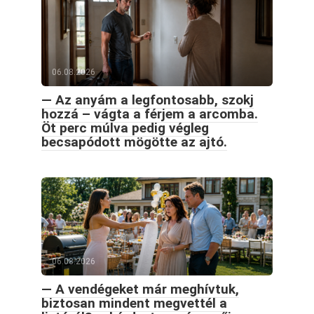
06.08.2026
— Az anyám a legfontosabb, szokj
hozzá – vágta a férjem a arcomba.
Öt perc múlva pedig végleg
becsapódott mögötte az ajtó.
06.08.2026
— A vendégeket már meghívtuk,
biztosan mindent megvettél a