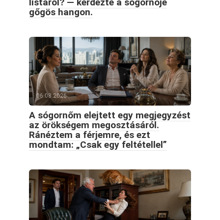
listáról? — kérdezte a sógornője
gőgös hangon.
06.08.2026
A sógornőm elejtett egy megjegyzést
az örökségem megosztásáról.
Ránéztem a férjemre, és ezt
mondtam: „Csak egy feltétellel”