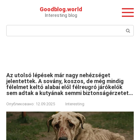
Перейти
Goodblog.world
к
Interesting blog
контенту
Поиск:
Az utolsó lépések már nagy nehézséget
jelentettek. A sovány, koszos, de még mindig
félelmet keltő alabai elől félreugró járókelők
sem adtak a kutyának semmi biztonságérzetet…
Опубликовано:
12.09.2025
Interesting