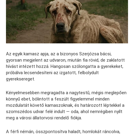
Az egyik kamasz apja, az a bizonyos Szerjózsa bácsi,
gyorsan megjelent az udvaron, miután fia rövid, de zaklatott
hívást intézett hozzá. Hangosan szólongatta a gyerekeket,
próbálva lecsendesíteni az izgatott, felbolydult
gyereksereget.
Kényelmesebben megragadta a nagytestű, mégis meglepően
könnyű ebet, bólintott a feszült figyelemmel minden
mozdulatát követő kamaszoknak, és határozott léptekkel a
szomszédos udvar felé indult — oda, ahol nemrégiben nyílt
meg a városi állatorvosi rendelő fiókja.
A férfi némán, összpontosítva haladt, homlokát ráncolva,