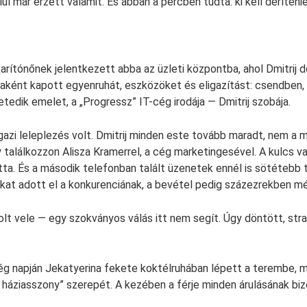
l már érzett valamit. És abban a percben tudta: ki kell deríteni
rítónőnek jelentkezett abba az üzleti központba, ahol Dmitrij d
aként kapott egyenruhát, eszközöket és eligazítást: csendben, 
etedik emelet, a „Progressz” IT-cég irodája — Dmitrij szobája.
gazi leleplezés volt. Dmitrij minden este tovább maradt, nem a 
 találkozzon Alisza Kramerrel, a cég marketingesével. A kulcs v
otta. És a második telefonban talált üzenetek ennél is sötétebb t
kokat adott el a konkurenciának, a bevétel pedig százezrekben mé
olt vele — egy szokványos válás itt nem segít. Úgy döntött, stra
ség napján Jekatyerina fekete koktélruhában lépett a terembe,
 háziasszony” szerepét. A kezében a férje minden árulásának bi