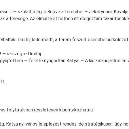
rásért — szólalt meg, belépve a terembe. — Jekatyerina Kovaljo
k a felesége. Az elmúlt két hétben itt dolgoztam takarítónőké
lhaltak. Dmitrij ledermedt, a terem feszült csendbe burkolózot
! — sziszegte Dmitrij.
gyűjtöttem — felelte nyugodtan Katya. — A kis kalandjaidról és v
tt.
as folytatásban részletesen kibontakozhatna:
ég: Katya nyilvános leleplezést rendez, de stratégikusan, úgy, ho