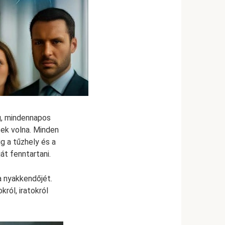
g, mindennapos
tek volna. Minden
ig a tűzhely és a
át fenntartani.
a nyakkendőjét.
ról, iratokról