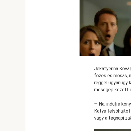
Jekatyerina Koval
főzés és mosás, n
reggel ugyanúgy ke
mosógép között mar
— Na, indulj a ko
Katya felsóhajtott
vagy a tegnapi zak