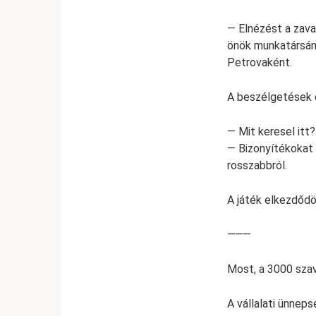
— Elnézést a zava
önök munkatársána
Petrovaként.
A beszélgetések e
— Mit keresel itt?
— Bizonyítékokat 
rosszabbról.
A játék elkezdődö
⸻
Most, a 3000 szav
A vállalati ünneps