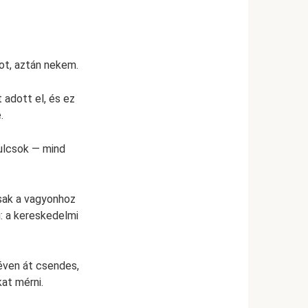
ot, aztán nekem.
 adott el, és ez
.
ulcsok — mind
sak a vagyonhoz
i: a kereskedelmi
éven át csendes,
kat mérni.