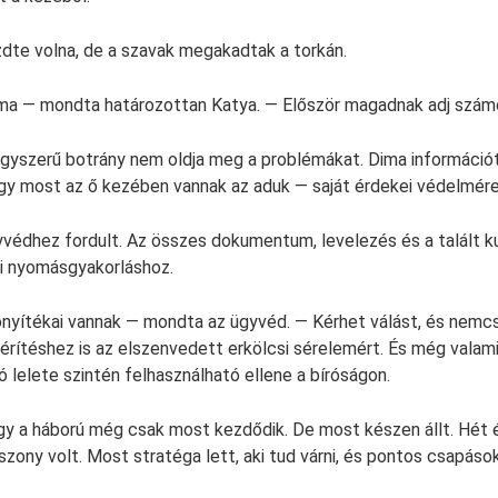
dte volna, de a szavak megakadtak a torkán.
ima — mondta határozottan Katya. — Először magadnak adj szám
gyszerű botrány nem oldja meg a problémákat. Dima információt
ogy most az ő kezében vannak az aduk — saját érdekei védelmére
védhez fordult. Az összes dokumentum, levelezés és a talált k
gi nyomásgyakorláshoz.
onyítékai vannak — mondta az ügyvéd. — Kérhet válást, és nemc
térítéshez is az elszenvedett erkölcsi sérelemért. És még valam
 lelete szintén felhasználható ellene a bíróságon.
gy a háború még csak most kezdődik. De most készen állt. Hét 
szony volt. Most stratéga lett, aki tud várni, és pontos csapáso