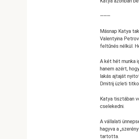
Katya azonban belü
⸻
Másnap Katya taka
Valentyina Petrov
feltűnés nélkül. H
A két hét munka i
hanem azért, hogy
lakás ajtaját nyit
Dmitrij üzleti tit
Katya tisztában v
cselekedni.
A vállalati ünnep
hagyva a „szerény
tartotta.