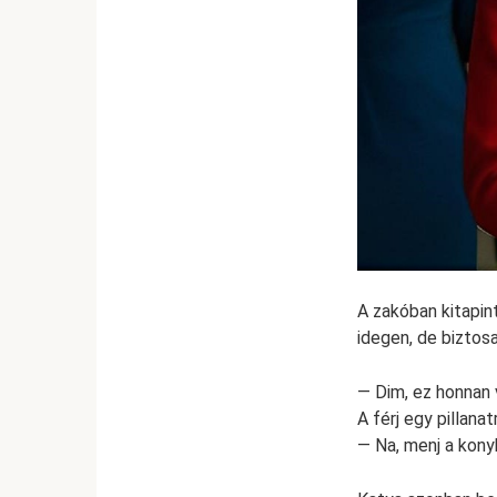
A zakóban kitapin
idegen, de biztos
— Dim, ez honnan 
A férj egy pillan
— Na, menj a konyh