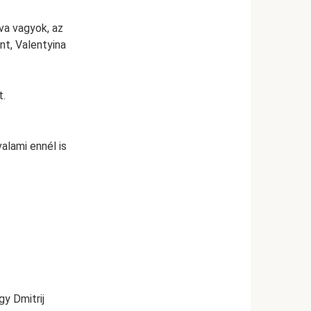
va vagyok, az
nt, Valentyina
t.
alami ennél is
gy Dmitrij