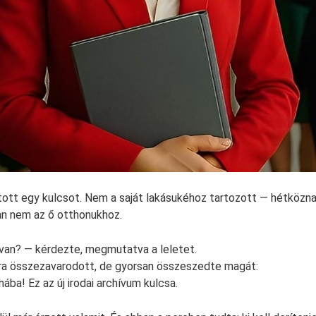
tott egy kulcsot. Nem a saját lakásukéhoz tartozott — hétköznap
an nem az ő otthonukhoz.
van? — kérdezte, megmutatva a leletet.
atra összezavarodott, de gyorsan összeszedte magát:
ába! Ez az új irodai archívum kulcsa.