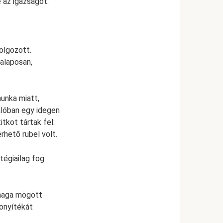
e az igazságot.
olgozott.
alaposan,
munka miatt,
alóban egy idegen
itkot tártak fel:
rhető rubel volt.
tégiailag fog
 maga mögött
zonyítékát