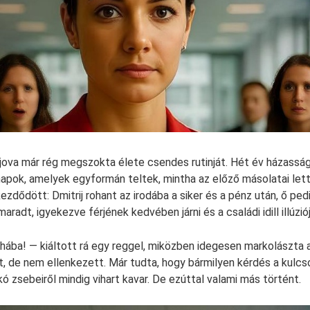
jova már rég megszokta élete csendes rutinját. Hét év házassá
apok, amelyek egyformán teltek, mintha az előző másolatai let
zdődött: Dmitrij rohant az irodába a siker és a pénz után, ő ped
adt, igyekezve férjének kedvében járni és a családi idill illúziój
nyhába! — kiáltott rá egy reggel, miközben idegesen markolászta 
, de nem ellenkezett. Már tudta, hogy bármilyen kérdés a kulcsok
ó zsebeiről mindig vihart kavar. De ezúttal valami más történt.