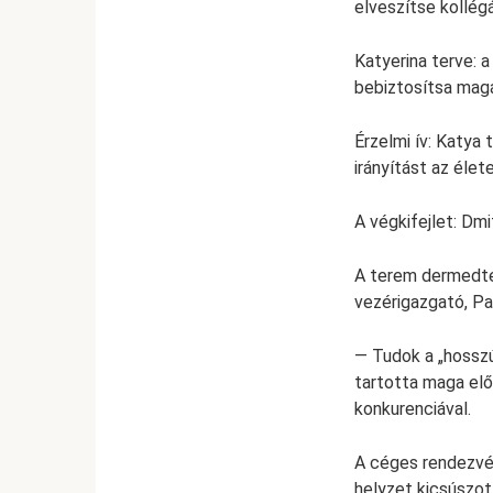
elveszítse kollégá
Katyerina terve: 
bebiztosítsa magá
Érzelmi ív: Katya 
irányítást az élete
A végkifejlet: Dmi
A terem dermedten 
vezérigazgató, P
— Tudok a „hosszú
tartotta maga előt
konkurenciával.
A céges rendezvén
helyzet kicsúszot