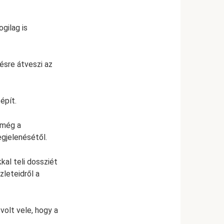
gilag is
pésre átveszi az
épít.
s még a
gjelenésétől.
al teli dossziét
zleteidről a
volt vele, hogy a