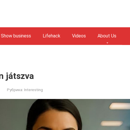
Show business
Lifehack
Videos
About Us
n játszva
Рубрика:
Interesting