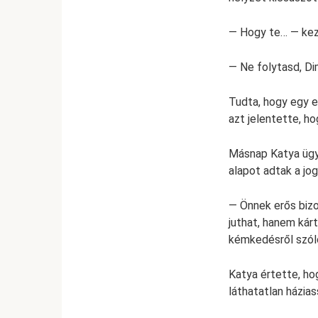
— Hogy te… — kez
— Ne folytasd, D
Tudta, hogy egy e
azt jelentette, h
Másnap Katya ügy
alapot adtak a jo
— Önnek erős biz
juthat, hanem kár
kémkedésről szóló
Katya értette, ho
láthatatlan házias