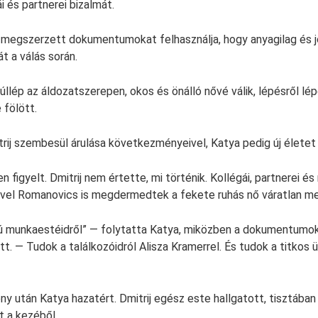
i és partnerei bizalmát.
a megszerzett dokumentumokat felhasználja, hogy anyagilag és jo
t a válás során.
túllép az áldozatszerepen, okos és önálló nővé válik, lépésről lé
 fölött.
trij szembesül árulása következményeivel, Katya pedig új életet 
figyelt. Dmitrij nem értette, mi történik. Kollégái, partnerei é
avel Romanovics is megdermedtek a fekete ruhás nő váratlan me
 munkaestéidről” — folytatta Katya, miközben a dokumentumokk
t. — Tudok a találkozóidról Alisza Kramerrel. És tudok a titkos ü
y után Katya hazatért. Dmitrij egész este hallgatott, tisztában 
t a kezéből.