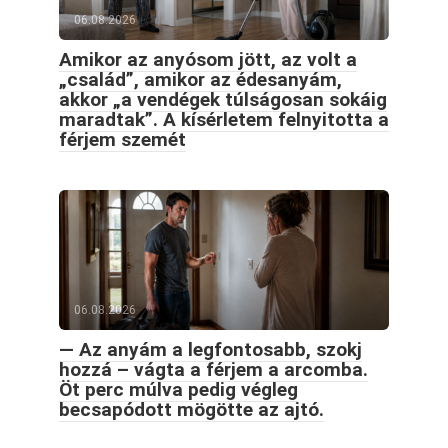
06.08.2026
Amikor az anyósom jött, az volt a
„család”, amikor az édesanyám,
akkor „a vendégek túlságosan sokáig
maradtak”. A kísérletem felnyitotta a
férjem szemét
06.08.2026
— Az anyám a legfontosabb, szokj
hozzá – vágta a férjem a arcomba.
Öt perc múlva pedig végleg
becsapódott mögötte az ajtó.