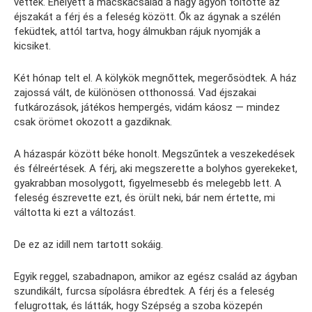
vettek. Ehelyett a macskacsalád a nagy ágyon töltötte az
éjszakát a férj és a feleség között. Ők az ágynak a szélén
feküdtek, attól tartva, hogy álmukban rájuk nyomják a
kicsiket.
Két hónap telt el. A kölykök megnőttek, megerősödtek. A ház
zajossá vált, de különösen otthonossá. Vad éjszakai
futkározások, játékos hempergés, vidám káosz — mindez
csak örömet okozott a gazdiknak.
A házaspár között béke honolt. Megszűntek a veszekedések
és félreértések. A férj, aki megszerette a bolyhos gyerekeket,
gyakrabban mosolygott, figyelmesebb és melegebb lett. A
feleség észrevette ezt, és örült neki, bár nem értette, mi
váltotta ki ezt a változást.
De ez az idill nem tartott sokáig.
Egyik reggel, szabadnapon, amikor az egész család az ágyban
szundikált, furcsa sípolásra ébredtek. A férj és a feleség
felugrottak, és látták, hogy Szépség a szoba közepén