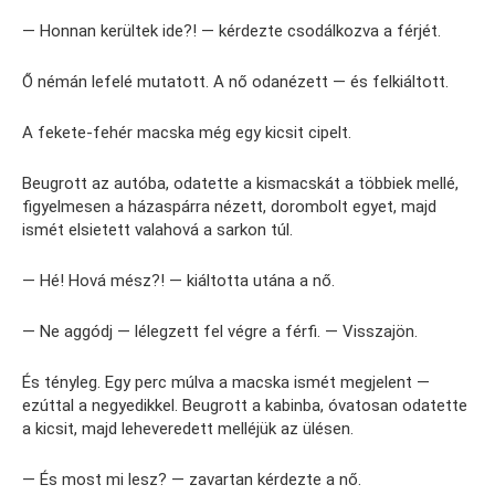
— Honnan kerültek ide?! — kérdezte csodálkozva a férjét.
Ő némán lefelé mutatott. A nő odanézett — és felkiáltott.
A fekete-fehér macska még egy kicsit cipelt.
Beugrott az autóba, odatette a kismacskát a többiek mellé,
figyelmesen a házaspárra nézett, dorombolt egyet, majd
ismét elsietett valahová a sarkon túl.
— Hé! Hová mész?! — kiáltotta utána a nő.
— Ne aggódj — lélegzett fel végre a férfi. — Visszajön.
És tényleg. Egy perc múlva a macska ismét megjelent —
ezúttal a negyedikkel. Beugrott a kabinba, óvatosan odatette
a kicsit, majd leheveredett melléjük az ülésen.
— És most mi lesz? — zavartan kérdezte a nő.