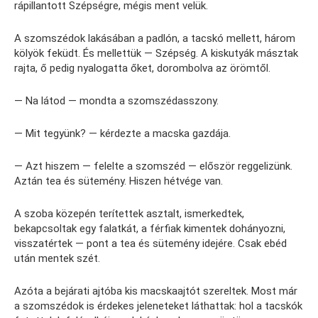
rápillantott Szépségre, mégis ment velük.
A szomszédok lakásában a padlón, a tacskó mellett, három
kölyök feküdt. És mellettük — Szépség. A kiskutyák másztak
rajta, ő pedig nyalogatta őket, dorombolva az örömtől.
— Na látod — mondta a szomszédasszony.
— Mit tegyünk? — kérdezte a macska gazdája.
— Azt hiszem — felelte a szomszéd — először reggelizünk.
Aztán tea és sütemény. Hiszen hétvége van.
A szoba közepén terítettek asztalt, ismerkedtek,
bekapcsoltak egy falatkát, a férfiak kimentek dohányozni,
visszatértek — pont a tea és sütemény idejére. Csak ebéd
után mentek szét.
Azóta a bejárati ajtóba kis macskaajtót szereltek. Most már
a szomszédok is érdekes jeleneteket láthattak: hol a tacskók