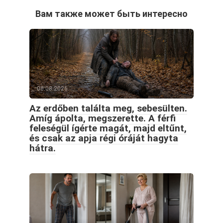
Вам также может быть интересно
06.08.2026
Az erdőben találta meg, sebesülten.
Amíg ápolta, megszerette. A férfi
feleségül ígérte magát, majd eltűnt,
és csak az apja régi óráját hagyta
hátra.