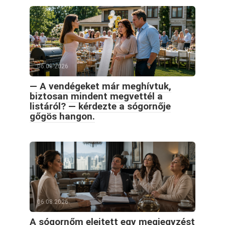
06.08.2026
— A vendégeket már meghívtuk,
biztosan mindent megvettél a
listáról? — kérdezte a sógornője
gőgös hangon.
06.08.2026
A sógornőm elejtett egy megjegyzést