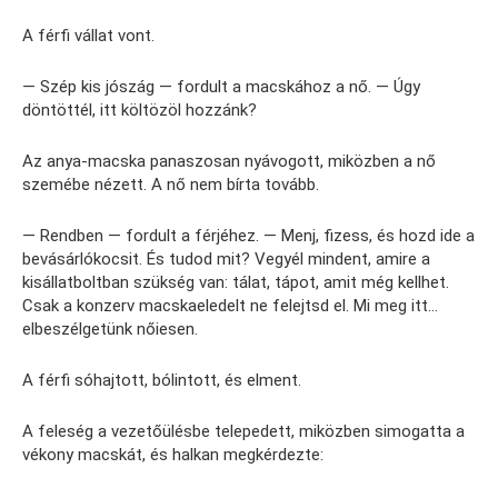
A férfi vállat vont.
— Szép kis jószág — fordult a macskához a nő. — Úgy
döntöttél, itt költözöl hozzánk?
Az anya-macska panaszosan nyávogott, miközben a nő
szemébe nézett. A nő nem bírta tovább.
— Rendben — fordult a férjéhez. — Menj, fizess, és hozd ide a
bevásárlókocsit. És tudod mit? Vegyél mindent, amire a
kisállatboltban szükség van: tálat, tápot, amit még kellhet.
Csak a konzerv macskaeledelt ne felejtsd el. Mi meg itt…
elbeszélgetünk nőiesen.
A férfi sóhajtott, bólintott, és elment.
A feleség a vezetőülésbe telepedett, miközben simogatta a
vékony macskát, és halkan megkérdezte: