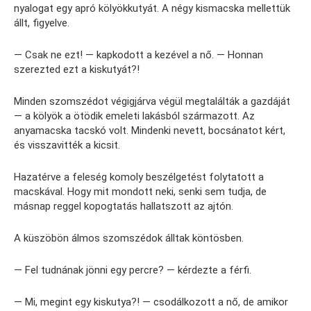
nyalogat egy apró kölyökkutyát. A négy kismacska mellettük
állt, figyelve.
— Csak ne ezt! — kapkodott a kezével a nő. — Honnan
szerezted ezt a kiskutyát?!
Minden szomszédot végigjárva végül megtalálták a gazdáját
— a kölyök a ötödik emeleti lakásból származott. Az
anyamacska tacskó volt. Mindenki nevett, bocsánatot kért,
és visszavitték a kicsit.
Hazatérve a feleség komoly beszélgetést folytatott a
macskával. Hogy mit mondott neki, senki sem tudja, de
másnap reggel kopogtatás hallatszott az ajtón.
A küszöbön álmos szomszédok álltak köntösben.
— Fel tudnának jönni egy percre? — kérdezte a férfi.
— Mi, megint egy kiskutya?! — csodálkozott a nő, de amikor