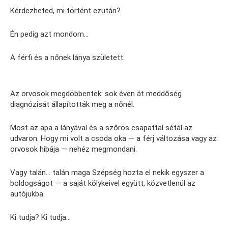
Kérdezheted, mi történt ezután?
Én pedig azt mondom…
A férfi és a nőnek lánya született.
Az orvosok megdöbbentek: sok éven át meddőség
diagnózisát állapították meg a nőnél.
Most az apa a lányával és a szőrös csapattal sétál az
udvaron. Hogy mi volt a csoda oka — a férj változása vagy az
orvosok hibája — nehéz megmondani.
Vagy talán… talán maga Szépség hozta el nekik egyszer a
boldogságot — a saját kölykeivel együtt, közvetlenül az
autójukba.
Ki tudja? Ki tudja…