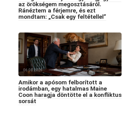
az örökségem megosztásáról.
Ránéztem a férjemre, és ezt
mondtam: „Csak egy feltétellel”
06.08.2026
Amikor a apósom felborított a
irodámban, egy hatalmas Maine
Coon haragja döntötte el a konfliktus
sorsát