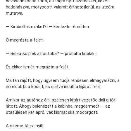
bevásárlókocsit tolta, és tágra nyílt szemekkel, kezét
hadonászva, motyogott valamit érthetetlenül, az utcára
mutatva.
— Kiraboltak minket?! — kérdezte rémülten.
Ő megrázta a fejét.
— Beleütköztek az autóba? — próbálta kitalálni.
És ekkor ismét megrázta a fejét.
Miután rájött, hogy úgysem tudja rendesen elmagyarázni, a
nő eldobta a kocsit, és sietve indult a kijárat felé.
Amikor az autóhoz ért, szélesen kitárt vezetőoldali ajtót
látott. Ahogy belenézett a kabinba, megdermedt — az
utasülésen két apró, vak kismacska mocorgott.
A szeme tágra nyílt: