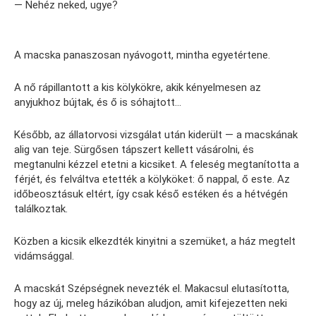
— Nehéz neked, ugye?
A macska panaszosan nyávogott, mintha egyetértene.
A nő rápillantott a kis kölykökre, akik kényelmesen az
anyjukhoz bújtak, és ő is sóhajtott…
Később, az állatorvosi vizsgálat után kiderült — a macskának
alig van teje. Sürgősen tápszert kellett vásárolni, és
megtanulni kézzel etetni a kicsiket. A feleség megtanította a
férjét, és felváltva etették a kölyköket: ő nappal, ő este. Az
időbeosztásuk eltért, így csak késő estéken és a hétvégén
találkoztak.
Közben a kicsik elkezdték kinyitni a szemüket, a ház megtelt
vidámsággal.
A macskát Szépségnek nevezték el. Makacsul elutasította,
hogy az új, meleg házikóban aludjon, amit kifejezetten neki