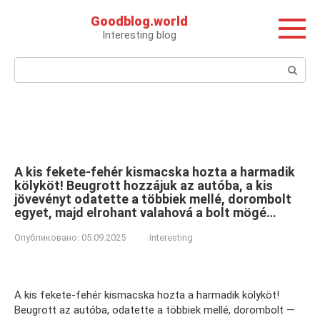
Перейти
Goodblog.world
к
Interesting blog
контенту
Поиск:
A kis fekete-fehér kismacska hozta a harmadik
kölyköt! Beugrott hozzájuk az autóba, a kis
jövevényt odatette a többiek mellé, dorombolt
egyet, majd elrohant valahová a bolt mögé…
Опубликовано:
05.09.2025
Interesting
A kis fekete-fehér kismacska hozta a harmadik kölyköt!
Beugrott az autóba, odatette a többiek mellé, dorombolt —