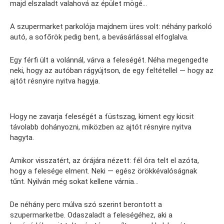
majd elszaladt valahová az épület mögé…
A szupermarket parkolója majdnem üres volt: néhány parkoló
autó, a sofőrök pedig bent, a bevásárlással elfoglalva.
Egy férfi ült a volánnál, várva a feleségét. Néha megengedte
neki, hogy az autóban rágyújtson, de egy feltétellel — hogy az
ajtót résnyire nyitva hagyja.
Hogy ne zavarja feleségét a füstszag, kiment egy kicsit
távolabb dohányozni, miközben az ajtót résnyire nyitva
hagyta.
Amikor visszatért, az órájára nézett: fél óra telt el azóta,
hogy a felesége elment. Neki — egész örökkévalóságnak
tűnt. Nyilván még sokat kellene várnia…
De néhány perc múlva szó szerint berontott a
szupermarketbe. Odaszaladt a feleségéhez, aki a