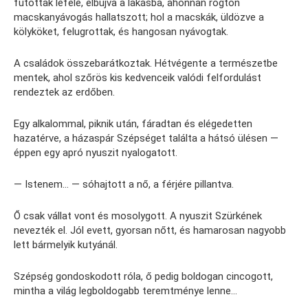
futottak lefelé, elbújva a lakásba, ahonnan rögtön
macskanyávogás hallatszott; hol a macskák, üldözve a
kölyköket, felugrottak, és hangosan nyávogtak.
A családok összebarátkoztak. Hétvégente a természetbe
mentek, ahol szőrös kis kedvenceik valódi felfordulást
rendeztek az erdőben.
Egy alkalommal, piknik után, fáradtan és elégedetten
hazatérve, a házaspár Szépséget találta a hátsó ülésen —
éppen egy apró nyuszit nyalogatott.
— Istenem… — sóhajtott a nő, a férjére pillantva.
Ő csak vállat vont és mosolygott. A nyuszit Szürkének
nevezték el. Jól evett, gyorsan nőtt, és hamarosan nagyobb
lett bármelyik kutyánál.
Szépség gondoskodott róla, ő pedig boldogan cincogott,
mintha a világ legboldogabb teremtménye lenne…