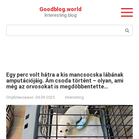
Перейти
Goodblog.world
к
Interesting blog
контенту
Поиск:
Egy perc volt hátra a kis mancsocska lábának
amputációjáig. Ám csoda történt – olyan, ami
még az orvosokat is megdöbbentette…
Опубликовано:
04.09.2025
Interesting