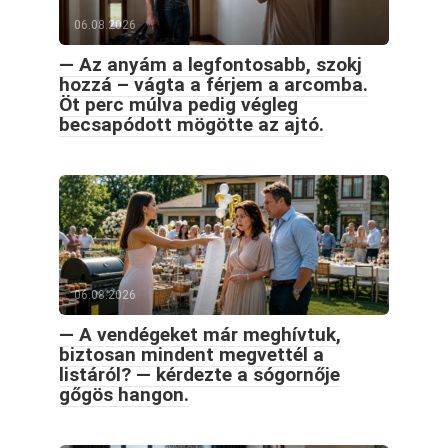
06.08.2026
— Az anyám a legfontosabb, szokj
hozzá – vágta a férjem a arcomba.
Öt perc múlva pedig végleg
becsapódott mögötte az ajtó.
06.08.2026
— A vendégeket már meghívtuk,
biztosan mindent megvettél a
listáról? — kérdezte a sógornője
gőgös hangon.