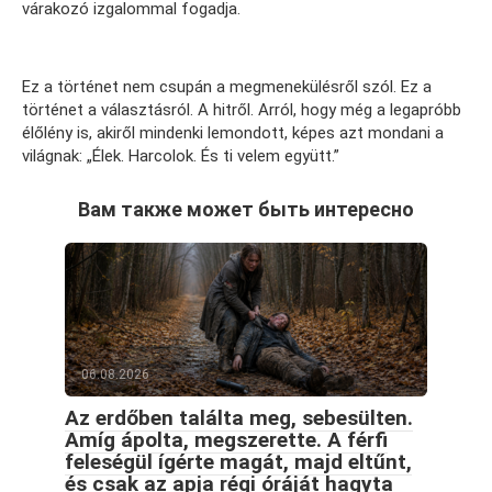
várakozó izgalommal fogadja.
Ez a történet nem csupán a megmenekülésről szól. Ez a
történet a választásról. A hitről. Arról, hogy még a legapróbb
élőlény is, akiről mindenki lemondott, képes azt mondani a
világnak: „Élek. Harcolok. És ti velem együtt.”
Вам также может быть интересно
06.08.2026
Az erdőben találta meg, sebesülten.
Amíg ápolta, megszerette. A férfi
feleségül ígérte magát, majd eltűnt,
és csak az apja régi óráját hagyta