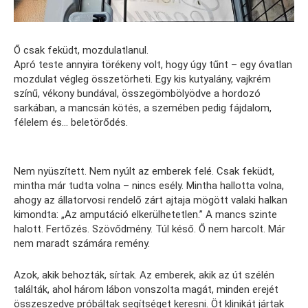
Ő csak feküdt, mozdulatlanul.
Apró teste annyira törékeny volt, hogy úgy tűnt – egy óvatlan
mozdulat végleg összetörheti. Egy kis kutyalány, vajkrém
színű, vékony bundával, összegömbölyödve a hordozó
sarkában, a mancsán kötés, a szemében pedig fájdalom,
félelem és… beletörődés.
Nem nyüszített. Nem nyúlt az emberek felé. Csak feküdt,
mintha már tudta volna – nincs esély. Mintha hallotta volna,
ahogy az állatorvosi rendelő zárt ajtaja mögött valaki halkan
kimondta: „Az amputáció elkerülhetetlen.” A mancs szinte
halott. Fertőzés. Szövődmény. Túl késő. Ő nem harcolt. Már
nem maradt számára remény.
Azok, akik behozták, sírtak. Az emberek, akik az út szélén
találták, ahol három lábon vonszolta magát, minden erejét
összeszedve próbáltak segítséget keresni. Öt klinikát jártak