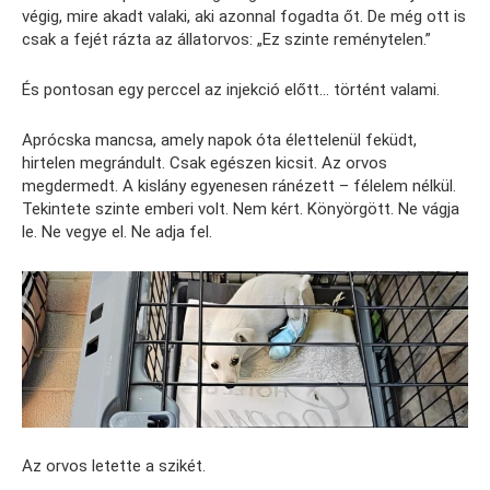
végig, mire akadt valaki, aki azonnal fogadta őt. De még ott is
csak a fejét rázta az állatorvos: „Ez szinte reménytelen.”
És pontosan egy perccel az injekció előtt… történt valami.
Aprócska mancsa, amely napok óta élettelenül feküdt,
hirtelen megrándult. Csak egészen kicsit. Az orvos
megdermedt. A kislány egyenesen ránézett – félelem nélkül.
Tekintete szinte emberi volt. Nem kért. Könyörgött. Ne vágja
le. Ne vegye el. Ne adja fel.
Az orvos letette a szikét.