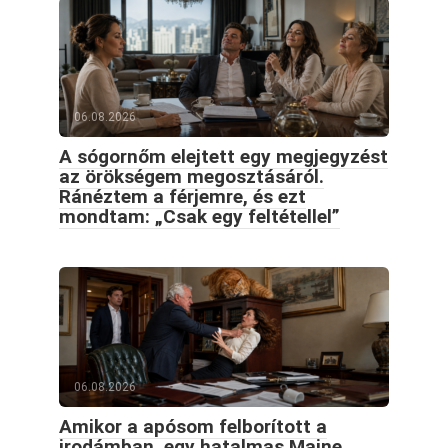
06.08.2026
A sógornőm elejtett egy megjegyzést
az örökségem megosztásáról.
Ránéztem a férjemre, és ezt
mondtam: „Csak egy feltétellel”
06.08.2026
Amikor a apósom felborított a
irodámban, egy hatalmas Maine