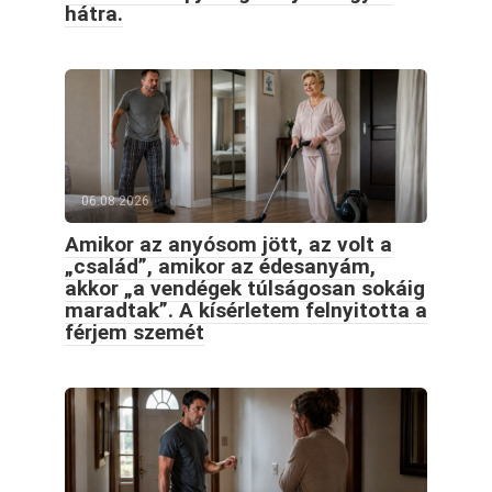
hátra.
06.08.2026
Amikor az anyósom jött, az volt a
„család”, amikor az édesanyám,
akkor „a vendégek túlságosan sokáig
maradtak”. A kísérletem felnyitotta a
férjem szemét