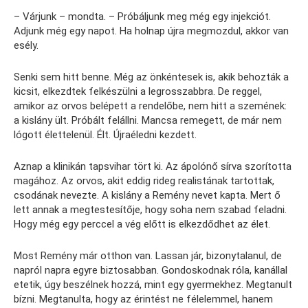
– Várjunk – mondta. – Próbáljunk meg még egy injekciót.
Adjunk még egy napot. Ha holnap újra megmozdul, akkor van
esély.
Senki sem hitt benne. Még az önkéntesek is, akik behozták a
kicsit, elkezdtek felkészülni a legrosszabbra. De reggel,
amikor az orvos belépett a rendelőbe, nem hitt a szemének:
a kislány ült. Próbált felállni. Mancsa remegett, de már nem
lógott élettelenül. Élt. Újraéledni kezdett.
Aznap a klinikán tapsvihar tört ki. Az ápolónő sírva szorította
magához. Az orvos, akit eddig rideg realistának tartottak,
csodának nevezte. A kislány a Remény nevet kapta. Mert ő
lett annak a megtestesítője, hogy soha nem szabad feladni.
Hogy még egy perccel a vég előtt is elkezdődhet az élet.
Most Remény már otthon van. Lassan jár, bizonytalanul, de
napról napra egyre biztosabban. Gondoskodnak róla, kanállal
etetik, úgy beszélnek hozzá, mint egy gyermekhez. Megtanult
bízni. Megtanulta, hogy az érintést ne félelemmel, hanem