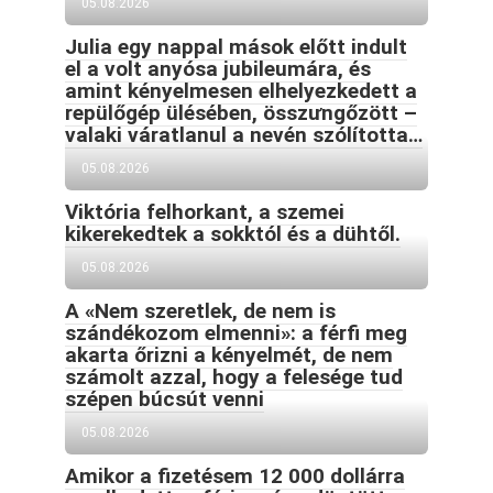
05.08.2026
Julia egy nappal mások előtt indult
el a volt anyósa jubileumára, és
amint kényelmesen elhelyezkedett a
repülőgép ülésében, összưngőzött –
valaki váratlanul a nevén szólította…
05.08.2026
Viktória felhorkant, a szemei
kikerekedtek a sokktól és a dühtől.
05.08.2026
A «Nem szeretlek, de nem is
szándékozom elmenni»: a férfi meg
akarta őrizni a kényelmét, de nem
számolt azzal, hogy a felesége tud
szépen búcsút venni
05.08.2026
Amikor a fizetésem 12 000 dollárra