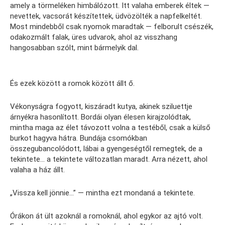
amely a törmeléken himbálózott. Itt valaha emberek éltek —
nevettek, vacsorát készítettek, üdvözölték a napfelkeltét.
Most mindebből csak nyomok maradtak — felborult csészék,
odakozmált falak, üres udvarok, ahol az visszhang
hangosabban szólt, mint bármelyik dal.
És ezek között a romok között állt ő.
Vékonyságra fogyott, kiszáradt kutya, akinek sziluettje
árnyékra hasonlított. Bordái olyan élesen kirajzolódtak,
mintha maga az élet távozott volna a testéből, csak a külső
burkot hagyva hátra. Bundája csomókban
összegubancolódott, lábai a gyengeségtől remegtek, de a
tekintete… a tekintete változatlan maradt. Arra nézett, ahol
valaha a ház állt.
„Vissza kell jönnie…” — mintha ezt mondaná a tekintete.
Órákon át ült azoknál a romoknál, ahol egykor az ajtó volt.