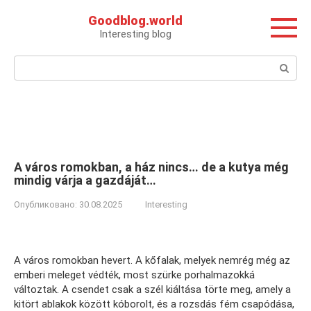
Перейти
Goodblog.world
к
Interesting blog
контенту
Поиск:
A város romokban, a ház nincs… de a kutya még
mindig várja a gazdáját…
Опубликовано:
30.08.2025
Interesting
A város romokban hevert. A kőfalak, melyek nemrég még az
emberi meleget védték, most szürke porhalmazokká
változtak. A csendet csak a szél kiáltása törte meg, amely a
kitört ablakok között kóborolt, és a rozsdás fém csapódása,