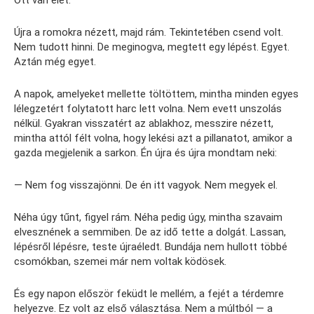
Ott van élet.
Újra a romokra nézett, majd rám. Tekintetében csend volt.
Nem tudott hinni. De meginogva, megtett egy lépést. Egyet.
Aztán még egyet.
A napok, amelyeket mellette töltöttem, mintha minden egyes
lélegzetért folytatott harc lett volna. Nem evett unszolás
nélkül. Gyakran visszatért az ablakhoz, messzire nézett,
mintha attól félt volna, hogy lekési azt a pillanatot, amikor a
gazda megjelenik a sarkon. Én újra és újra mondtam neki:
— Nem fog visszajönni. De én itt vagyok. Nem megyek el.
Néha úgy tűnt, figyel rám. Néha pedig úgy, mintha szavaim
elvesznének a semmiben. De az idő tette a dolgát. Lassan,
lépésről lépésre, teste újraéledt. Bundája nem hullott többé
csomókban, szemei már nem voltak ködösek.
És egy napon először feküdt le mellém, a fejét a térdemre
helyezve. Ez volt az első választása. Nem a múltból — a