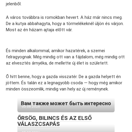
jelenből.
A város továbbra is romokban hevert. A ház már nincs meg.
De a kutya abbahagyta, hogy a törmelékeknél üljön és várjon.
Most az én házam ajtaja előtt vár.
És minden alkalommal, amikor hazatérek, a szemei
felragyognak. Még mindig ott van a fájdalom, még mindig ott
az elvesztés árnyéka, de mellette új élet is született.
Ő hitt benne, hogy a gazda visszatér. De a gazda helyett én
jöttem. És talán ez a legnagyobb csoda — hogy még amikor
minden összeomlik, mindig van hely az új reménynek.
Вам также может быть интересно
05.08.2026
ŐRSÖG, BILINCS ÉS AZ ELSŐ
VÁLASZCSAPÁS