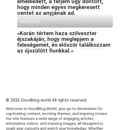
emelkedett, a férjem úgy döntött,
hogy minden egyes megkeresett
centet az anyjának ad.
05.08.2026
«Korán tértem haza szilveszter
éjszakáján, hogy meglepjem a
feleségemet, és először találkozzam
az újszülött fiunkkal.»
© 2026 Goodblog.world All rights reserved
Welcome to GoodBlog.World, your go-to destination for
captivating content, exciting themes, and inspiring stories.
Our site features a wide range of engaging articles,
informative videos, and stunning images, all designed to
spark your curiosity and enrich your knowledge. Whether