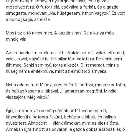
Egykor az ajtó könnyed nyikorgással nyílt, és a gazda
mosolygott rá. Ő futott elé, csóválva a farkát, és a gazda
simogatta, mondván: „Na, hűségesem, itthon vagyok.” Ez volt
a boldogsága, az élete.
Most az ajtó nincs meg. A gazda sincs. De a kutya még
mindig vár.
Az emberek elmentek mellette. Valaki sietett, valaki elfordult,
valaki rövid, sajnálattal teli pillantást vetett rá. De senki sem
állt meg. Senki sem nyújtotta a kezét. Ő itt maradt, mint a
hűség néma emlékműve, mint az elmúlt idő árnyéka.
Néha odament a tálhoz, üresen és felborítva, megszimatolta,
és halkan kaparta a lábával. „Hamarosan megtölti. Mindig
visszajött. Még várok.”
Éjjel, amikor a város még sűrűbb sötétségbe merült,
közvetlenül a betonra feküdt, behúzta a lábait, és halkan
nyüszített. Álmodott — élénk álmokat, mint az élet előtte.
Álmában újra futott az udvaron, a gazda dobta a labdát, és ő