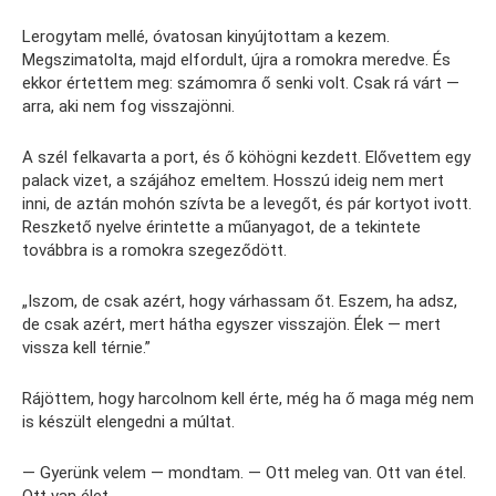
Lerogytam mellé, óvatosan kinyújtottam a kezem.
Megszimatolta, majd elfordult, újra a romokra meredve. És
ekkor értettem meg: számomra ő senki volt. Csak rá várt —
arra, aki nem fog visszajönni.
A szél felkavarta a port, és ő köhögni kezdett. Elővettem egy
palack vizet, a szájához emeltem. Hosszú ideig nem mert
inni, de aztán mohón szívta be a levegőt, és pár kortyot ivott.
Reszkető nyelve érintette a műanyagot, de a tekintete
továbbra is a romokra szegeződött.
„Iszom, de csak azért, hogy várhassam őt. Eszem, ha adsz,
de csak azért, mert hátha egyszer visszajön. Élek — mert
vissza kell térnie.”
Rájöttem, hogy harcolnom kell érte, még ha ő maga még nem
is készült elengedni a múltat.
— Gyerünk velem — mondtam. — Ott meleg van. Ott van étel.