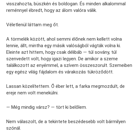
visszahozta, büszkén és boldogan. És minden alkalommal
reménnyel ébredt, hogy az álom valóra válik.
Véletlenül láttam meg őt.
A törmelék között, ahol semmi élőnek nem kellett volna
lennie, állt, mintha egy másik valóságból vágták volna ki.
Eleinte azt hittem, hogy csak délibáb — túl sovány, túl
szenvedett volt, hogy igazi legyen. De amikor a szeme
találkozott az enyémmel, a szívem összeszorult. Szemeiben
egy egész világ fájdalom és várakozás tükröződött.
Lassan közelítettem. Ő éber lett, a farka megmozdult, de
ereje nem volt menekülni.
— Még mindig vársz? — tört ki belőlem.
Nem válaszolt, de a tekintete beszédesebb volt bármilyen
szónál.