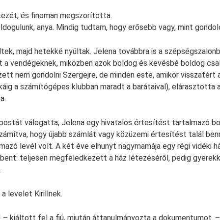
 kezét, és finoman megszorította.
ldogulunk, anya. Mindig tudtam, hogy erősebb vagy, mint gondol
ltek, majd hetekké nyúltak. Jelena továbbra is a szépségszalon
tt a vendégeknek, miközben azok boldog és kevésbé boldog csal
ett nem gondolni Szergejre, de minden este, amikor visszatért 
sokáig a számítógépes klubban maradt a barátaival), elárasztotta
a.
 postát válogatta, Jelena egy hivatalos értesítést tartalmazó bo
 számítva, hogy újabb számlát vagy közüzemi értesítést talál ben
mazó levél volt. A két éve elhunyt nagymamája egy régi vidéki h
bent: teljesen megfeledkezett a ház létezéséről, pedig gyerek
.
 levelet Kirillnek.
! – kiáltott fel a fiú, miután áttanulmányozta a dokumentumot. 