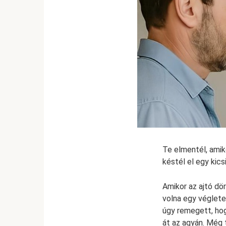
Te elmentél, amik
késtél el egy kics
Amikor az ajtó dö
volna egy véglete
úgy remegett, hog
át az agyán. Még