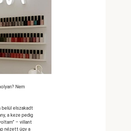
omolyan? Nem
 belül elszakadt
ny, a keze pedig
oltam” – villant
p nézett úgy a