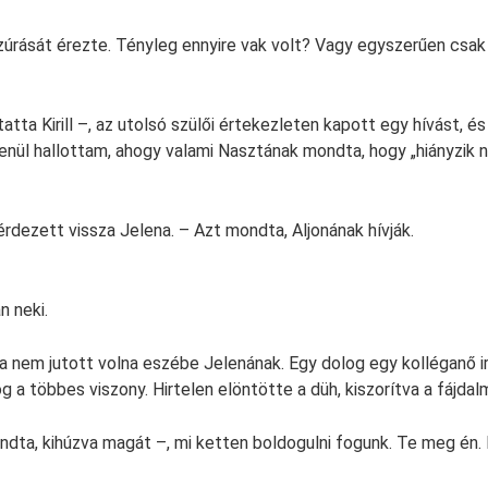
úrását érezte. Tényleg ennyire vak volt? Vagy egyszerűen csak 
atta Kirill –, az utolsó szülői értekezleten kapott egy hívást, é
lenül hallottam, ahogy valami Nasztának mondta, hogy „hiányzik 
rdezett vissza Jelena. – Azt mondta, Aljonának hívják.
n neki.
a nem jutott volna eszébe Jelenának. Egy dolog egy kolléganő irá
 a többes viszony. Hirtelen elöntötte a düh, kiszorítva a fájdal
dta, kihúzva magát –, mi ketten boldogulni fogunk. Te meg én.