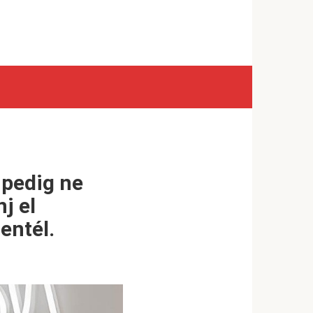
 pedig ne
j el
entél.