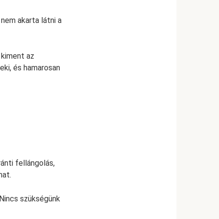
nem akarta látni a
s kiment az
neki, és hamarosan
nti fellángolás,
mat.
 Nincs szükségünk