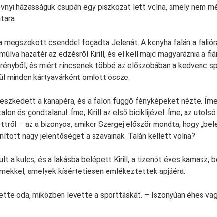
évnyi házasságuk csupán egy piszkozat lett volna, amely nem mé
tára.
 a megszokott csenddel fogadta Jelenát. A konyha falán a falió
múlva hazatér az edzésről Kirill, és el kell majd magyaráznia a fi
ekrényből, és miért nincsenek többé az előszobában a kedvenc sp
elül minden kártyavárként omlott össze.
reszkedett a kanapéra, és a falon függő fényképeket nézte. Íme
alon és gondtalanul. Íme, Kirill az első biciklijével. Íme, az utol
tről – az a bizonyos, amikor Szergej először mondta, hogy „belef
nított nagy jelentőséget a szavainak. Talán kellett volna?
lt a kulcs, és a lakásba belépett Kirill, a tizenöt éves kamasz,
zemekkel, amelyek kísértetiesen emlékeztettek apjáéra.
tette oda, miközben levette a sporttáskát. – Iszonyúan éhes vag