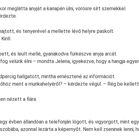
r meglátta anyját a kanapén ülni, vörösre sírt szemekkel.
érdezte.
ajtott, és tenyerével a mellette lévő helyre paskolt.
irill.
pett, és leült mellé, gyanakodva fürkészve anyja arcát.
og velünk élni – mondta Jelena, igyekezve, hogy a hangja egye
odpercig hallgatott, mintha emésztené az információt.
őhöz ment a munkahelyéről? – kérdezte végül. – Rég be kellett v
n nézett a fiára.
egy évben állandóan a telefonján lógott, és vigyorgott, mint egy 
 szobába, azonnal lezárta a képernyőt. Nem kell zseninek lenni,