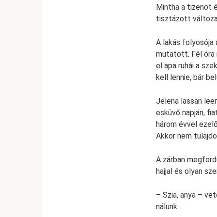
Mintha a tizenöt 
tisztázott változa
A lakás folyosója
mutatott. Fél óra 
el apa ruhái a sz
kell lennie, bár b
Jelena lassan lee
esküvő napján, fiat
három évvel ezelőt
Akkor nem tulajdo
A zárban megfordu
hajjal és olyan s
– Szia, anya – ve
nálunk…