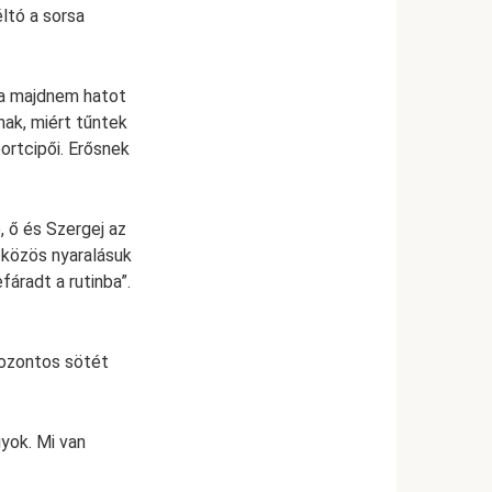
ltó a sorsa
ra majdnem hatot
ának, miért tűntek
ortcipői. Erősnek
, ő és Szergej az
só közös nyaralásuk
áradt a rutinba”.
 bozontos sötét
yok. Mi van