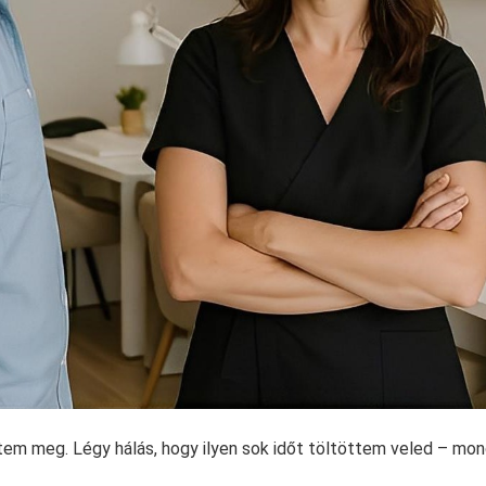
em meg. Légy hálás, hogy ilyen sok időt töltöttem veled – mond