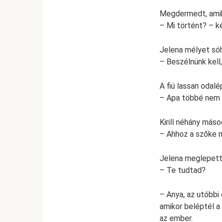
Megdermedt, amiko
– Mi történt? – k
Jelena mélyet sóh
– Beszélnünk kell, K
A fiú lassan odalé
– Apa többé nem f
Kirill néhány más
– Ahhoz a szőke n
Jelena meglepette
– Te tudtad?
– Anya, az utóbbi 
amikor beléptél a
az ember.