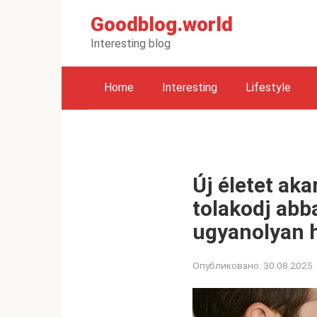
Перейти
Goodblog.world
к
контенту
Interesting blog
Home
Interesting
Lifestyle
Új életet ak
tolakodj abba
ugyanolyan h
Опубликовано:
30.08.2025