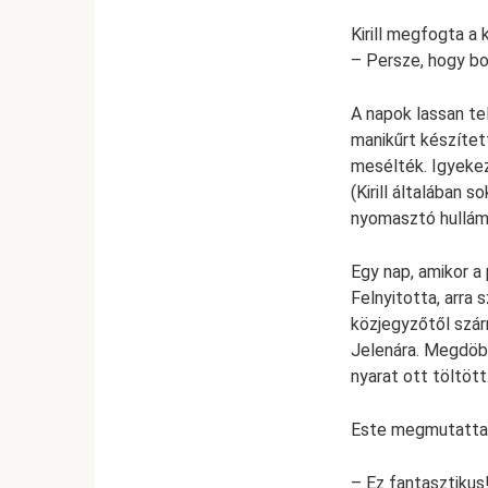
Kirill megfogta a
– Persze, hogy bo
A napok lassan te
manikűrt készíte
mesélték. Igyekez
(Kirill általában 
nyomasztó hullám
Egy nap, amikor a
Felnyitotta, arra
közjegyzőtől szár
Jelenára. Megdöb
nyarat ott töltött
Este megmutatta a
– Ez fantasztikus