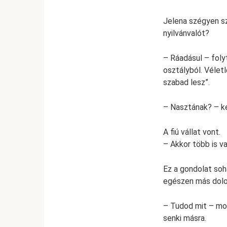
Jelena szégyen sz
nyilvánvalót?
– Ráadásul – folyt
osztályból. Vélet
szabad lesz”.
– Nasztának? – ké
A fiú vállat vont.
– Akkor több is va
Ez a gondolat soh
egészen más dolog
– Tudod mit – mon
senki másra.