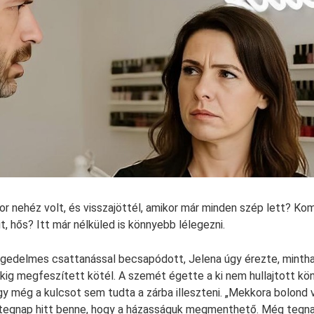
or nehéz volt, és visszajöttél, amikor már minden szép lett? K
it, hős? Itt már nélküled is könnyebb lélegezni.
rgedelmes csattanással becsapódott, Jelena úgy érezte, mintha
kig megfeszített kötél. A szemét égette a ki nem hullajtott kön
y még a kulcsot sem tudta a zárba illeszteni. „Mekkora bolond v
 tegnap hitt benne, hogy a házasságuk megmenthető. Még tegna