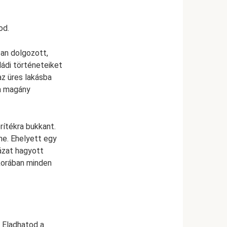
od.
ban dolgozott,
ádi történeteiket
az üres lakásba
 a magány
rítékra bukkant.
ne. Ehelyett egy
ázat hagyott
korában minden
– Eladhatod a