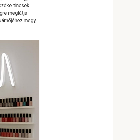
 szőke tincsek
égre meglátja
tkárnőjéhez megy,