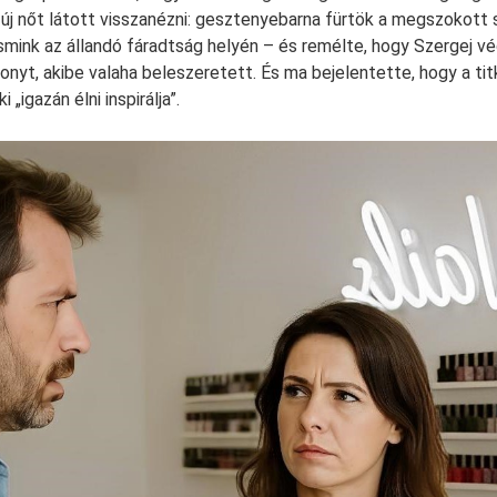
 új nőt látott visszanézni: gesztenyebarna fürtök a megszokott
smink az állandó fáradtság helyén – és remélte, hogy Szergej v
onyt, akibe valaha beleszeretett. És ma bejelentette, hogy a ti
 „igazán élni inspirálja”.