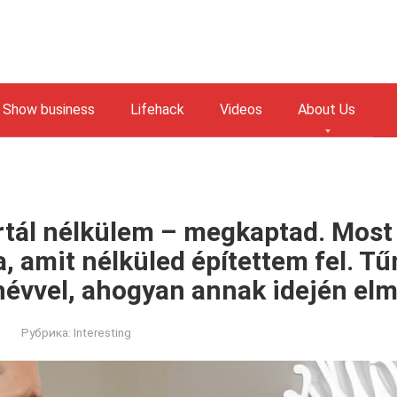
Show business
Lifehack
Videos
About Us
artál nélkülem – megkaptad. Most
, amit nélküled építettem fel. Tűn
évvel, ahogyan annak idején elm
Рубрика:
Interesting