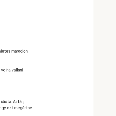
nletes maradjon.
olna vallani.
idióta. Aztán,
 hogy ezt megértse