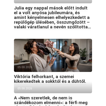
Julia egy nappal mások előtt indult
el a volt anyósa jubileumára, és
amint kényelmesen elhelyezkedett a
repülőgép ülésében, összưngőzött –
valaki váratlanul a nevén szólította…
05.08.2026
Viktória felhorkant, a szemei
kikerekedtek a sokktól és a dühtől.
05.08.2026
A «Nem szeretlek, de nem is
szándékozom elmenni»: a férfi meg