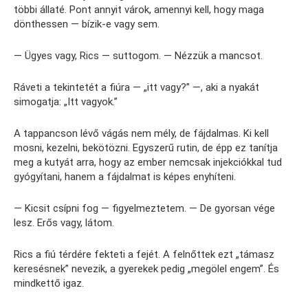
többi állaté. Pont annyit várok, amennyi kell, hogy maga
dönthessen — bízik-e vagy sem.
— Ügyes vagy, Rics — suttogom. — Nézzük a mancsot.
Ráveti a tekintetét a fiúra — „itt vagy?” —, aki a nyakát
simogatja: „Itt vagyok.”
A tappancson lévő vágás nem mély, de fájdalmas. Ki kell
mosni, kezelni, bekötözni. Egyszerű rutin, de épp ez tanítja
meg a kutyát arra, hogy az ember nemcsak injekciókkal tud
gyógyítani, hanem a fájdalmat is képes enyhíteni.
— Kicsit csípni fog — figyelmeztetem. — De gyorsan vége
lesz. Erős vagy, látom.
Rics a fiú térdére fekteti a fejét. A felnőttek ezt „támasz
keresésnek” nevezik, a gyerekek pedig „megölel engem”. És
mindkettő igaz.