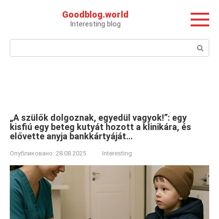
Перейти
Goodblog.world
к
Interesting blog
контенту
Поиск:
„A szülők dolgoznak, egyedül vagyok!”: egy
kisfiú egy beteg kutyát hozott a klinikára, és
elővette anyja bankkártyáját…
Опубликовано:
28.08.2025
Interesting