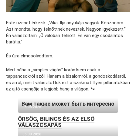
Este üzenet érkezik: „Vika, Ilja anyukája vagyok. Köszönöm.
Azt mondta, hogy felnőttnek neveztek. Nagyon igyekezett.”
Én válaszoltam: „Ő valóban felnőtt. És van egy csodálatos
barátja.”
És újra elmosolyodtam.
Mert néha a „simples vágás” korántsem csak a
tappancsokról szól. Hanem a bizalomról, a gondoskodásról,
és arról, miért választottuk ezt a szakmát. Ilyen pillanatokban
az ajtó csengője a legjobb hang a világon. 🐾
Вам также может быть интересно
05.08.2026
ŐRSÖG, BILINCS ÉS AZ ELSŐ
VÁLASZCSAPÁS
05.08.2026