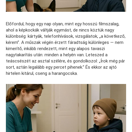
Előfordul, hogy egy nap olyan, mint egy hosszú filmszalag,
ahol a képkockák váltják egymást, de nincs köztük nagy
különbség: kártyák, telefonhívások, vizsgálatok, „a következő,
kérem”. A műszak végén érzett fáradtság különleges — nem
kimerítő, inkább rendezett, mint egy alapos tavaszi
nagytakarítás után: minden a helyén van. Leteszed a
teáscsészét az asztal szélére, és gondolkozol: „Írok még pár
sort, aztán legalább egy percet pihenek.” És ekkor az ajtó
hirtelen kitárul, cseng a harangocska.