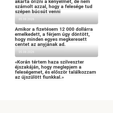
akarta őrizni a kényelmét, de nem
számolt azzal, hogy a felesége tud
szépen búcsút venni
05.08.2026
Amikor a fizetésem 12 000 dollárra
emelkedett, a férjem úgy döntött,
hogy minden egyes megkeresett
centet az anyjának ad.
05.08.2026
«Korán tértem haza szilveszter
éjszakáján, hogy meglepjem a
feleségemet, és először találkozzam
az újszülött fiunkkal.»