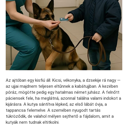
Az ajtóban egy kisfiú áll. Kicsi, vékonyka, a dzsekije rá nagy —
az ujjai majdnem teljesen eltűnnek a kabátujjban. A kezében
póráz, mögötte pedig egy hatalmas német juhász. A felnőtt
páciensek fele, ha meglátná, azonnal találna valami indokot a
kijárásra. A kutya sántítva lépked, az első lábát óvja, a
tappancsa felemelve. A szemében nyugodt tartás
tükröződik, de valahol mélyen sejthető a fájdalom, amit a
kutyák nem tudnak eltitkolni.