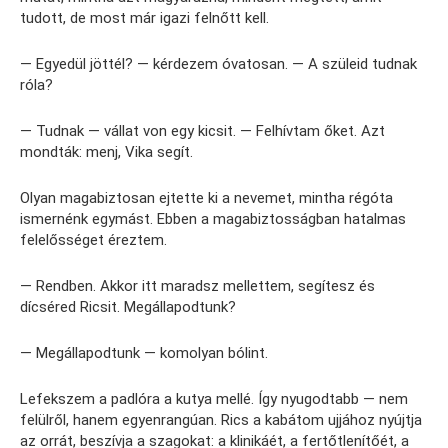
tudott, de most már igazi felnőtt kell.
— Egyedül jöttél? — kérdezem óvatosan. — A szüleid tudnak
róla?
— Tudnak — vállat von egy kicsit. — Felhívtam őket. Azt
mondták: menj, Vika segít.
Olyan magabiztosan ejtette ki a nevemet, mintha régóta
ismernénk egymást. Ebben a magabiztosságban hatalmas
felelősséget éreztem.
— Rendben. Akkor itt maradsz mellettem, segítesz és
dícséred Ricsit. Megállapodtunk?
— Megállapodtunk — komolyan bólint.
Lefekszem a padlóra a kutya mellé. Így nyugodtabb — nem
felülről, hanem egyenrangúan. Rics a kabátom ujjához nyújtja
az orrát, beszívja a szagokat: a klinikáét, a fertőtlenítőét, a