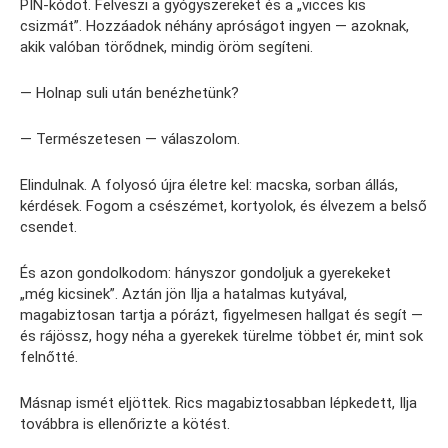
PIN-kódot. Felveszi a gyógyszereket és a „vicces kis
csizmát”. Hozzáadok néhány apróságot ingyen — azoknak,
akik valóban törődnek, mindig öröm segíteni.
— Holnap suli után benézhetünk?
— Természetesen — válaszolom.
Elindulnak. A folyosó újra életre kel: macska, sorban állás,
kérdések. Fogom a csészémet, kortyolok, és élvezem a belső
csendet.
És azon gondolkodom: hányszor gondoljuk a gyerekeket
„még kicsinek”. Aztán jön Ilja a hatalmas kutyával,
magabiztosan tartja a pórázt, figyelmesen hallgat és segít —
és rájössz, hogy néha a gyerekek türelme többet ér, mint sok
felnőtté.
Másnap ismét eljöttek. Rics magabiztosabban lépkedett, Ilja
továbbra is ellenőrizte a kötést.