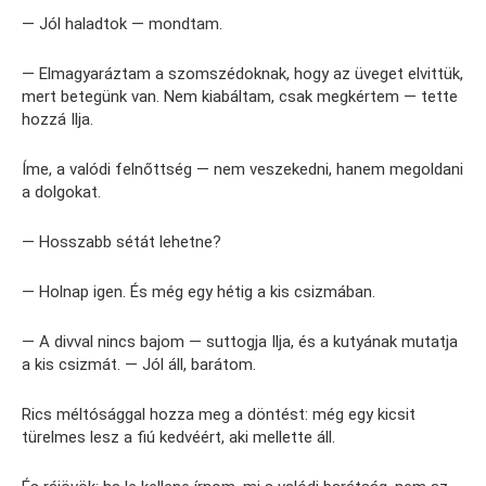
— Jól haladtok — mondtam.
— Elmagyaráztam a szomszédoknak, hogy az üveget elvittük,
mert betegünk van. Nem kiabáltam, csak megkértem — tette
hozzá Ilja.
Íme, a valódi felnőttség — nem veszekedni, hanem megoldani
a dolgokat.
— Hosszabb sétát lehetne?
— Holnap igen. És még egy hétig a kis csizmában.
— A divval nincs bajom — suttogja Ilja, és a kutyának mutatja
a kis csizmát. — Jól áll, barátom.
Rics méltósággal hozza meg a döntést: még egy kicsit
türelmes lesz a fiú kedvéért, aki mellette áll.