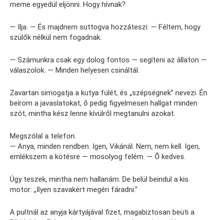
merne egyedül eljönni. Hogy hívnak?
— Ilja. — És majdnem suttogva hozzáteszi: — Féltem, hogy
szülők nélkül nem fogadnak.
— Számunkra csak egy dolog fontos — segíteni az állaton —
válaszolok. — Minden helyesen csináltál.
Zavartan simogatja a kutya fülét, és „szépségnek” nevezi. Én
beírom a javaslatokat, ő pedig figyelmesen hallgat minden
szót, mintha kész lenne kívülről megtanulni azokat.
Megszólal a telefon.
— Anya, minden rendben. Igen, Vikánál. Nem, nem kell. Igen,
emlékszem a kötésre — mosolyog felém. — Ő kedves.
Úgy teszek, mintha nem hallanám. De belül beindul a kis
motor: „Ilyen szavakért megéri fáradni.”
A pultnál az anyja kártyájával fizet, magabiztosan beüti a