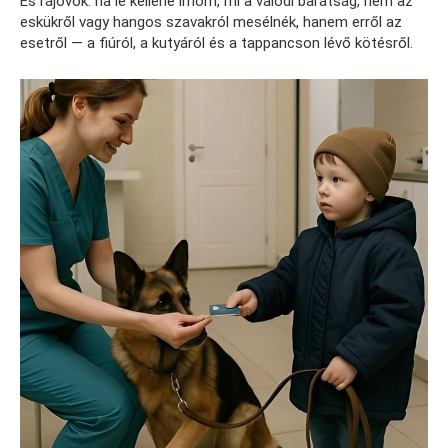
És rájövök: ha le kellene írnom, mi a valódi barátság, nem az
eskükről vagy hangos szavakról mesélnék, hanem erről az
esetről — a fiúról, a kutyáról és a tappancson lévő kötésről.