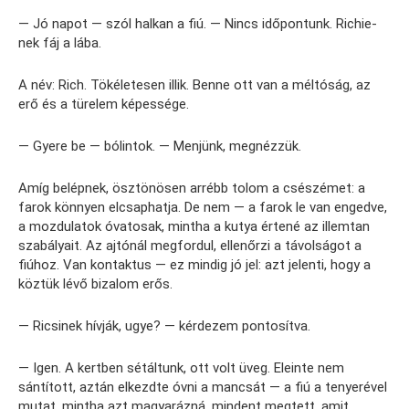
— Jó napot — szól halkan a fiú. — Nincs időpontunk. Richie-
nek fáj a lába.
A név: Rich. Tökéletesen illik. Benne ott van a méltóság, az
erő és a türelem képessége.
— Gyere be — bólintok. — Menjünk, megnézzük.
Amíg belépnek, ösztönösen arrébb tolom a csészémet: a
farok könnyen elcsaphatja. De nem — a farok le van engedve,
a mozdulatok óvatosak, mintha a kutya értené az illemtan
szabályait. Az ajtónál megfordul, ellenőrzi a távolságot a
fiúhoz. Van kontaktus — ez mindig jó jel: azt jelenti, hogy a
köztük lévő bizalom erős.
— Ricsinek hívják, ugye? — kérdezem pontosítva.
— Igen. A kertben sétáltunk, ott volt üveg. Eleinte nem
sántított, aztán elkezdte óvni a mancsát — a fiú a tenyerével
mutat, mintha azt magyarázná, mindent megtett, amit