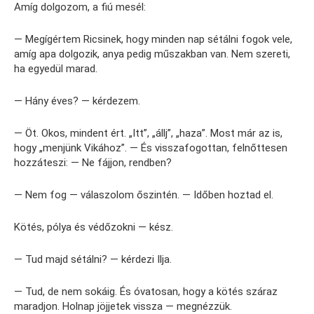
Amíg dolgozom, a fiú mesél:
— Megígértem Ricsinek, hogy minden nap sétálni fogok vele,
amíg apa dolgozik, anya pedig műszakban van. Nem szereti,
ha egyedül marad.
— Hány éves? — kérdezem.
— Öt. Okos, mindent ért. „Itt”, „állj”, „haza”. Most már az is,
hogy „menjünk Vikához”. — És visszafogottan, felnőttesen
hozzáteszi: — Ne fájjon, rendben?
— Nem fog — válaszolom őszintén. — Időben hoztad el.
Kötés, pólya és védőzokni — kész.
— Tud majd sétálni? — kérdezi Ilja.
— Tud, de nem sokáig. És óvatosan, hogy a kötés száraz
maradjon. Holnap jöjjetek vissza — megnézzük.