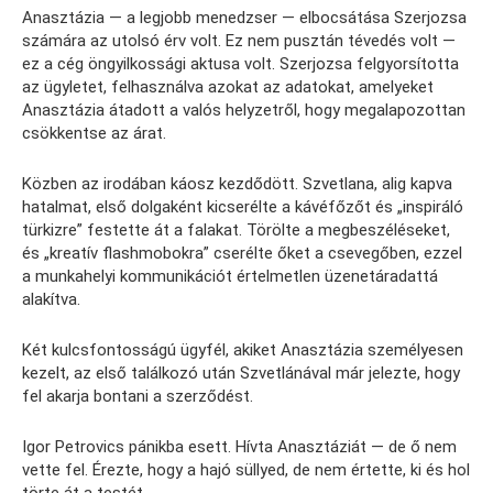
Anasztázia — a legjobb menedzser — elbocsátása Szerjozsa
számára az utolsó érv volt. Ez nem pusztán tévedés volt —
ez a cég öngyilkossági aktusa volt. Szerjozsa felgyorsította
az ügyletet, felhasználva azokat az adatokat, amelyeket
Anasztázia átadott a valós helyzetről, hogy megalapozottan
csökkentse az árat.
Közben az irodában káosz kezdődött. Szvetlana, alig kapva
hatalmat, első dolgaként kicserélte a kávéfőzőt és „inspiráló
türkizre” festette át a falakat. Törölte a megbeszéléseket,
és „kreatív flashmobokra” cserélte őket a csevegőben, ezzel
a munkahelyi kommunikációt értelmetlen üzenetáradattá
alakítva.
Két kulcsfontosságú ügyfél, akiket Anasztázia személyesen
kezelt, az első találkozó után Szvetlánával már jelezte, hogy
fel akarja bontani a szerződést.
Igor Petrovics pánikba esett. Hívta Anasztáziát — de ő nem
vette fel. Érezte, hogy a hajó süllyed, de nem értette, ki és hol