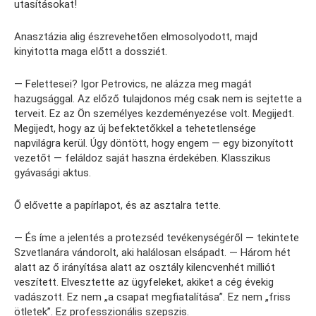
utasításokat!
Anasztázia alig észrevehetően elmosolyodott, majd
kinyitotta maga előtt a dossziét.
— Felettesei? Igor Petrovics, ne alázza meg magát
hazugsággal. Az előző tulajdonos még csak nem is sejtette a
terveit. Ez az Ön személyes kezdeményezése volt. Megijedt.
Megijedt, hogy az új befektetőkkel a tehetetlensége
napvilágra kerül. Úgy döntött, hogy engem — egy bizonyított
vezetőt — feláldoz saját haszna érdekében. Klasszikus
gyávasági aktus.
Ő elővette a papírlapot, és az asztalra tette.
— És íme a jelentés a protezséd tevékenységéről — tekintete
Szvetlanára vándorolt, aki halálosan elsápadt. — Három hét
alatt az ő irányítása alatt az osztály kilencvenhét milliót
veszített. Elvesztette az ügyfeleket, akiket a cég évekig
vadászott. Ez nem „a csapat megfiatalítása”. Ez nem „friss
ötletek”. Ez professzionális szepszis.