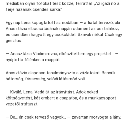
médiában olyan fotókat tesz közzé, felirattal: „Az igazi nő a
férje házának csendes sarka.”
Egy nap Lena kopogtatott az irodában — a fiatal tervező, aki
Anasztázia elbocsátásának napján odament az asztalához,
és csendben hagyott egy csokoládét. Szavak nélkül. Csak egy
gesztus.
— Anasztázia Vladimirovna, elkészítettem egy projektet… —
nyújtotta félénken a mappát.
Anasztázia alaposan tanulmányozta a vázlatokat. Bennük
bátorság, frissesség, valódi látásmód volt.
— Kiváló, Lena. Vedd át az irányítást. Adok neked
költségvetést, két embert a csapatba, és a munkacsoport
vezetői státuszt.
— De… én csak tervező vagyok… — zavartan motyogta a lány.