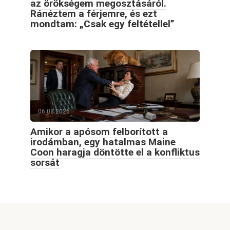
az örökségem megosztásáról.
Ránéztem a férjemre, és ezt
mondtam: „Csak egy feltétellel”
06.08.2026
Amikor a apósom felborított a
irodámban, egy hatalmas Maine
Coon haragja döntötte el a konfliktus
sorsát