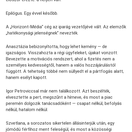
Epilógus. Egy évvel később.
A „Horizont-Média” cég az iparág vezetőjévé vált. Az elemzők
„hatékonysági jelenségnek” nevezték.
Anasztázia bebizonyította, hogy lehet kemény — de
igazságos. Visszahozta a régi ügyfeleket, újakat vonzott.
Bevezette a motivációs rendszert, ahol a fizetés nem a
személyes kedvességtől, hanem a valós hozzájárulástól
függött. A tehetség többé nem süllyedt el a pártfogás alatt,
hanem esélyt kapott.
Igor Petroviccsal már nem találkozott. Azt beszélték,
elvesztette a pert, megszűnt a hírneve, és most a piac
peremén dolgozik tanácsadóként — csapat nélkül, befolyás
nélkül, hatalom nélkül.
Szvetlana, a sorozatos sikertelen állásinterjúk után, egy
jómódú férfihoz ment feleségül, és most a közösségi