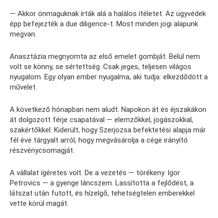
— Akkor önmaguknak írták alá a halálos ítéletet. Az ügyvédek
épp befejezték a due diligence-t. Most minden jogi alapunk
megvan.
Anasztázia megnyomta az első emelet gombját. Belül nem
volt se könny, se sértettség. Csak jeges, teljesen világos
nyugalom. Egy olyan ember nyugalma, aki tudja: elkezdődött a
művelet.
A következő hónapban nem aludt. Napokon át és éjszakákon
át dolgozott férje csapatával — elemzőkkel, jogászokkal,
szakértőkkel. Kiderült, hogy Szerjozsa befektetési alapja már
fél éve tárgyalt arról, hogy megvásárolja a cége irányító
részvénycsomagját.
A vállalat ígéretes volt. De a vezetés — törékeny. Igor
Petrovics — a gyenge láncszem. Lassította a fejlődést, a
látszat után futott, és hízelgő, tehetségtelen emberekkel
vette körül magát.