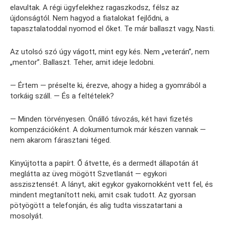
elavultak. A régi ügyfelekhez ragaszkodsz, félsz az
újdonságtól. Nem hagyod a fiatalokat fejlődni, a
tapasztalatoddal nyomod el őket. Te már ballaszt vagy, Nasti.
Az utolsó szó úgy vágott, mint egy kés. Nem „veterán”, nem
„mentor”. Ballaszt. Teher, amit ideje ledobni.
— Értem — préselte ki, érezve, ahogy a hideg a gyomrából a
torkáig száll. — És a feltételek?
— Minden törvényesen. Önálló távozás, két havi fizetés
kompenzációként. A dokumentumok már készen vannak —
nem akarom fárasztani téged.
Kinyújtotta a papírt. Ő átvette, és a dermedt állapotán át
meglátta az üveg mögött Szvetlanát — egykori
asszisztensét. A lányt, akit egykor gyakornokként vett fel, és
mindent megtanított neki, amit csak tudott. Az gyorsan
pötyögött a telefonján, és alig tudta visszatartani a
mosolyát.