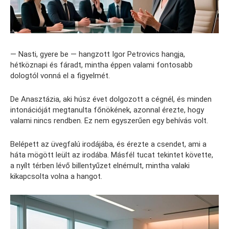
— Nasti, gyere be — hangzott Igor Petrovics hangja,
hétköznapi és fáradt, mintha éppen valami fontosabb
dologtól vonná el a figyelmét.
De Anasztázia, aki húsz évet dolgozott a cégnél, és minden
intonációját megtanulta főnökének, azonnal érezte, hogy
valami nincs rendben. Ez nem egyszerűen egy behívás volt.
Belépett az üvegfalú irodájába, és érezte a csendet, ami a
háta mögött leült az irodába. Másfél tucat tekintet követte,
a nyílt térben lévő billentyűzet elnémult, mintha valaki
kikapcsolta volna a hangot.