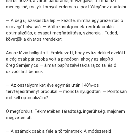
háttal hozzá, a város panorámáját vizsgálva, mintha azt
mérlegelné, melyik tornyot érdemes a portfóliójához csatolni.
— A cég új szakaszba lép — kezdte, mintha egy prezentáció
szövegét olvasná. — Változások jönnek: restrukturálás,
optimalizálás, a csapat megfiatalítása, szinergia… Tudod,
követjük a divatos trendeket.
Anasztázia hallgatott. Emlékezett, hogy évtizedekkel ezelőtt
a cég csak pár szoba volt a pincében, ahogy az alapító —
öreg Semjenyics — álmait papírszalvétákra rajzolta, és ő
szívből hitt bennük.
— Az osztályom két éve egymás után 140%-os
tervteljesítményt produkál — mondta nyugodtan. — Pontosan
mit kell optimalizálni?
Ő megfordult. Tekintetében fáradtság, ingerültség, majdnem
megvetés ült.
— A számok csak a fele a történetnek. A módszereid