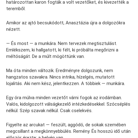
határozottan karon fogták a volt vezetőket, és kivezették a
teremből.
Amikor az ajtó becsukódott, Anasztázia újra a dolgozókra
nézett.
— És most — a munkára. Nem tervezek megtisztulást.
Emlékszem, ki hallgatott, ki félt, ki próbálta megőrizni a
méltóságát. De a múlt mögöttünk van.
Ma óta minden változik. Eredményre dolgozunk, nem
hangzatos szavakra. Nincs intrika, hízelgés, mutatott
lojalitás. Aki nem kész, jelentkezzen. A többiek — munkára.
Egy óra múlva minden vezetőt várni fogok az irodámban.
Valós, kidolgozott válságkezelő intézkedésekkel. Szócséplés
nélkül. Szép szavak nélkül. Csak cselekvés.
Figyelte az arcukat — feszült, aggódó, de sokak szemében
megcsillant a megkönnyebbülés. Remény. És hosszú idő után
először érezte: a helyén van.