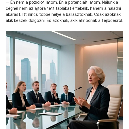
— Én nem a pozíciót látom. Én a potenciált látom. Nálunk a
cégnél nem az ajtóra tett táblákat értékelik, hanem a haladni
akarást. Itt nincs többé helye a ballasztoknak. Csak azoknak,
akik készek dolgozni. És azoknak, akik álmodnak a fejlődésről.