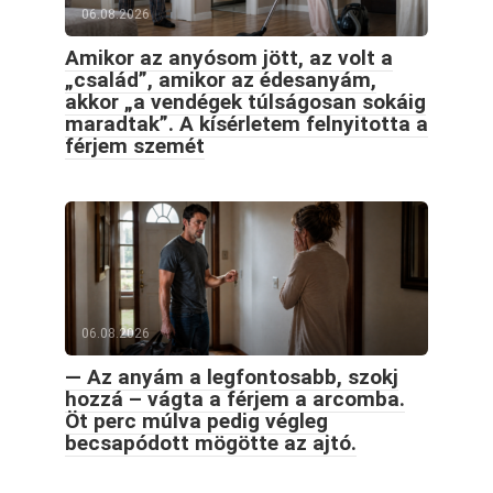
06.08.2026
Amikor az anyósom jött, az volt a
„család”, amikor az édesanyám,
akkor „a vendégek túlságosan sokáig
maradtak”. A kísérletem felnyitotta a
férjem szemét
06.08.2026
— Az anyám a legfontosabb, szokj
hozzá – vágta a férjem a arcomba.
Öt perc múlva pedig végleg
becsapódott mögötte az ajtó.