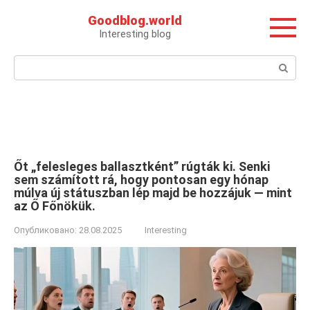
Перейти
Goodblog.world
к
Interesting blog
контенту
Поиск:
Őt „felesleges ballasztként” rúgták ki. Senki
sem számított rá, hogy pontosan egy hónap
múlva új státuszban lép majd be hozzájuk — mint
az Ő Főnökük.
Опубликовано:
28.08.2025
Interesting