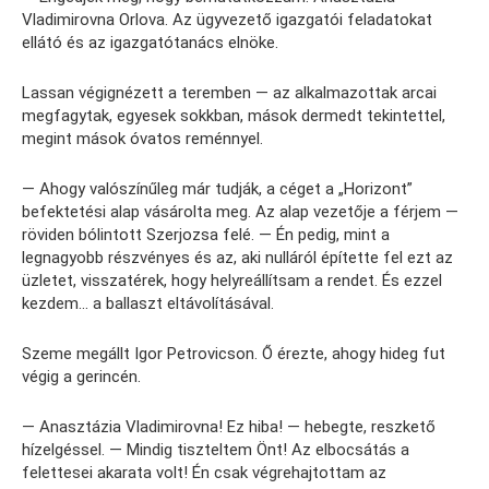
Vladimirovna Orlova. Az ügyvezető igazgatói feladatokat
ellátó és az igazgatótanács elnöke.
Lassan végignézett a teremben — az alkalmazottak arcai
megfagytak, egyesek sokkban, mások dermedt tekintettel,
megint mások óvatos reménnyel.
— Ahogy valószínűleg már tudják, a céget a „Horizont”
befektetési alap vásárolta meg. Az alap vezetője a férjem —
röviden bólintott Szerjozsa felé. — Én pedig, mint a
legnagyobb részvényes és az, aki nulláról építette fel ezt az
üzletet, visszatérek, hogy helyreállítsam a rendet. És ezzel
kezdem… a ballaszt eltávolításával.
Szeme megállt Igor Petrovicson. Ő érezte, ahogy hideg fut
végig a gerincén.
— Anasztázia Vladimirovna! Ez hiba! — hebegte, reszkető
hízelgéssel. — Mindig tiszteltem Önt! Az elbocsátás a
felettesei akarata volt! Én csak végrehajtottam az