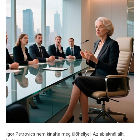
Igor Petrovics nem kínálta meg ülőhellyel. Az ablaknál állt,