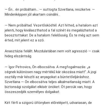
— Én… én próbáltam… — suttogta Szvetlana, reszketve. —
Mindenképpen jól akartam csinálni…
— Nem próbáltad. Vezetősködtél. Azt hitted, a hatalom azt
jelenti, hogy kiválaszthatod a fal színét és megalázhatod a
beosztottakat. De a hatalom felelősség. És te még azt sem
érted, mit jelent ez a szó.
Anasztázia felállt. Mozdulatában nem volt agresszió — csak
hideg elszántság.
— Igor Petrovics, Ön elbocsátva. A megfogalmazás: „a
cégnek különösen nagy mértékű kár okozása miatt”. A jogi
osztály már készíti az anyagokat a büntetőeljáráshoz.
Szvetlana — Ön elbocsátva teljes alkalmatlanság miatt. A
biztonsági szolgálat elkísér önöket. Öt percük van, hogy
összeszedjék személyes dolgaikat.
Két férfi a szigorú öltönyben előrelépett, udvariasan, de