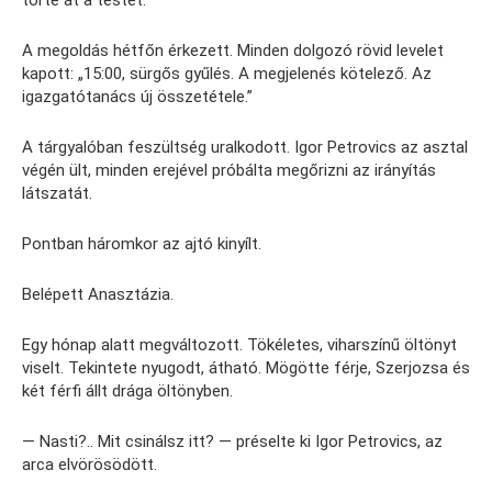
törte át a testét.
A megoldás hétfőn érkezett. Minden dolgozó rövid levelet
kapott: „15:00, sürgős gyűlés. A megjelenés kötelező. Az
igazgatótanács új összetétele.”
A tárgyalóban feszültség uralkodott. Igor Petrovics az asztal
végén ült, minden erejével próbálta megőrizni az irányítás
látszatát.
Pontban háromkor az ajtó kinyílt.
Belépett Anasztázia.
Egy hónap alatt megváltozott. Tökéletes, viharszínű öltönyt
viselt. Tekintete nyugodt, átható. Mögötte férje, Szerjozsa és
két férfi állt drága öltönyben.
— Nasti?.. Mit csinálsz itt? — préselte ki Igor Petrovics, az
arca elvörösödött.