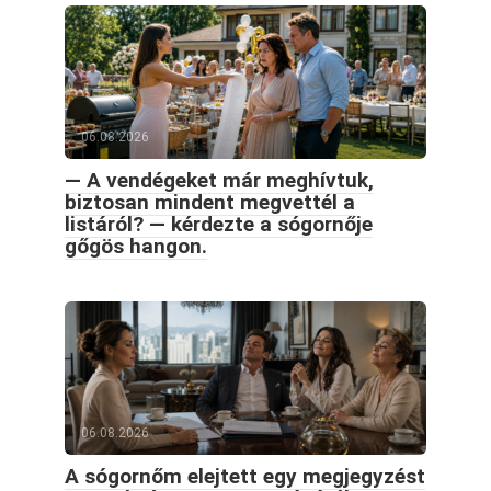
06.08.2026
— A vendégeket már meghívtuk,
biztosan mindent megvettél a
listáról? — kérdezte a sógornője
gőgös hangon.
06.08.2026
A sógornőm elejtett egy megjegyzést