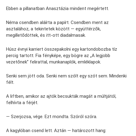
Ebben a pillanatban Anasztázia mindent megértett.
Néma csendben aláírta a papírt. Csendben ment az
asztalához, a tekintetek között — együttérzők,
megilletődöttek, és itt-ott diadalmasak.
Húsz évnyi karriert összepakolni egy kartondobozba tíz
percig tartott. Fia fényképe, egy bögre az „A legjobb
vezetőnek” felirattal, munkanaplók, emléklapok.
Senki sem jött oda. Senki nem szólt egy szót sem. Mindenki
félt.
A liftben, amikor az ajtók becsukták magát a múltjától,
felhívta a férjét.
— Szerjozsa, vége. Ezt mondta. Szóról szóra.
A kagylóban csend lett. Aztán — határozott hang: