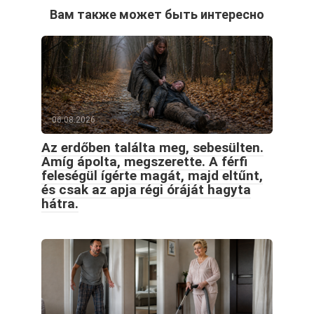
Вам также может быть интересно
06.08.2026
Az erdőben találta meg, sebesülten.
Amíg ápolta, megszerette. A férfi
feleségül ígérte magát, majd eltűnt,
és csak az apja régi óráját hagyta
hátra.