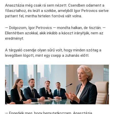
Anasztázia még csak rá sem nézett. Csendben odament a
főasztalhoz, és leült a székbe, amelyből Igor Petrovics sietve
pattant fel, mintha hirtelen forróvá vált volna.
— Dolgozom, Igor Petrovics — mondta halkan, de tisztán. —
Ellentétben azokkal, akik inkább a káoszt irányítják, nem az
eredményt.
A tárgyaló csendje olyan sűrű volt, hogy minden szótag a
levegőben lógott, mint egy csepp a zuhanás előtt.
— Engedjék meg, hogy bemutatkozzam. Anasztázia