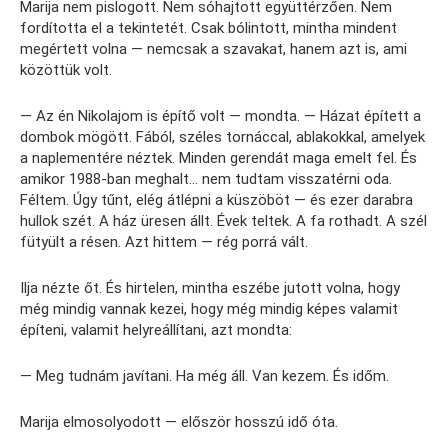
Marija nem pislogott. Nem sóhajtott együttérzően. Nem
fordította el a tekintetét. Csak bólintott, mintha mindent
megértett volna — nemcsak a szavakat, hanem azt is, ami
közöttük volt.
— Az én Nikolajom is építő volt — mondta. — Házat épített a
dombok mögött. Fából, széles tornáccal, ablakokkal, amelyek
a naplementére néztek. Minden gerendát maga emelt fel. És
amikor 1988-ban meghalt… nem tudtam visszatérni oda.
Féltem. Úgy tűnt, elég átlépni a küszöböt — és ezer darabra
hullok szét. A ház üresen állt. Évek teltek. A fa rothadt. A szél
fütyült a résen. Azt hittem — rég porrá vált.
Ilja nézte őt. És hirtelen, mintha eszébe jutott volna, hogy
még mindig vannak kezei, hogy még mindig képes valamit
építeni, valamit helyreállítani, azt mondta:
— Meg tudnám javítani. Ha még áll. Van kezem. És időm.
Marija elmosolyodott — először hosszú idő óta.