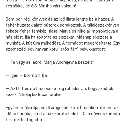
festékkel, de élő. Mintha várt volna rá.
Bent por, régi könyvek és az idő illata lengte be a házat. A
fehér huzatok alatt bútorok sorakoztak. A tálalószekrényen
fekete-fehér fénykép: fiatal Marija és Nikolaj, mosolyogva a
ház előtt. Ilja itt töltötte az éjszakát. Másnap elkezdte a
munkát. A kút újra működött. A tornácot megerősítette. Egy
szomszéd, egy hatvan körüli erős férfi bekukkantott:
— Te vagy az, akiről Marija Andrejevna beszélt?
— Igen — bólintott Ilja.
— Azt hittem, a ház össze fog rohadni. Jó, hogy akadtak
kezek. Nikolaj biztosan örülne.
Egy hét múlva Ilja mezővirágokból kötött csokorral ment az
idősotthonba, amit a ház körül szedett. De a nővér szomorú
tekintettel fogadta: