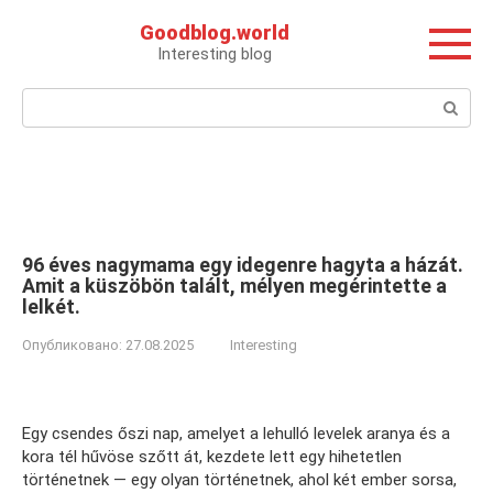
Перейти
Goodblog.world
к
Interesting blog
контенту
Поиск:
96 éves nagymama egy idegenre hagyta a házát.
Amit a küszöbön talált, mélyen megérintette a
lelkét.
Опубликовано:
27.08.2025
Interesting
Egy csendes őszi nap, amelyet a lehulló levelek aranya és a
kora tél hűvöse szőtt át, kezdete lett egy hihetetlen
történetnek — egy olyan történetnek, ahol két ember sorsa,