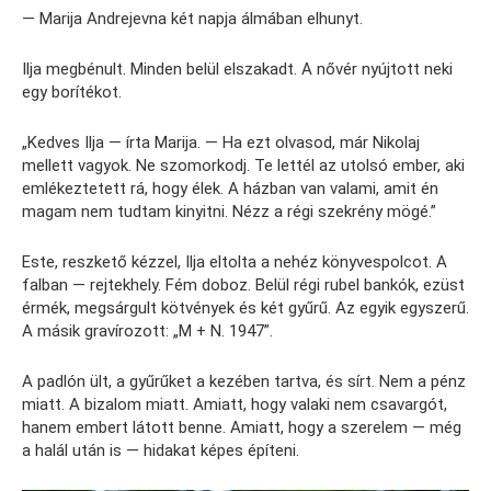
— Marija Andrejevna két napja álmában elhunyt.
Ilja megbénult. Minden belül elszakadt. A nővér nyújtott neki
egy borítékot.
„Kedves Ilja — írta Marija. — Ha ezt olvasod, már Nikolaj
mellett vagyok. Ne szomorkodj. Te lettél az utolsó ember, aki
emlékeztetett rá, hogy élek. A házban van valami, amit én
magam nem tudtam kinyitni. Nézz a régi szekrény mögé.”
Este, reszkető kézzel, Ilja eltolta a nehéz könyvespolcot. A
falban — rejtekhely. Fém doboz. Belül régi rubel bankók, ezüst
érmék, megsárgult kötvények és két gyűrű. Az egyik egyszerű.
A másik gravírozott: „M + N. 1947”.
A padlón ült, a gyűrűket a kezében tartva, és sírt. Nem a pénz
miatt. A bizalom miatt. Amiatt, hogy valaki nem csavargót,
hanem embert látott benne. Amiatt, hogy a szerelem — még
a halál után is — hidakat képes építeni.