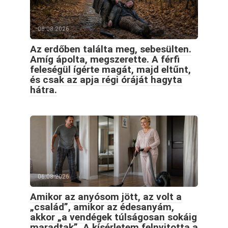
06.08.2026
Az erdőben találta meg, sebesülten.
Amíg ápolta, megszerette. A férfi
feleségül ígérte magát, majd eltűnt,
és csak az apja régi óráját hagyta
hátra.
06.08.2026
Amikor az anyósom jött, az volt a
„család”, amikor az édesanyám,
akkor „a vendégek túlságosan sokáig
maradtak”. A kísérletem felnyitotta a