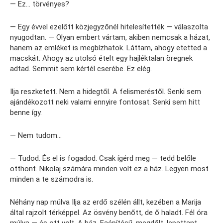
— Ez… törvényes?
— Egy évvel ezelőtt közjegyzőnél hitelesítették — válaszolta
nyugodtan. — Olyan embert vártam, akiben nemcsak a házat,
hanem az emléket is megbízhatok. Láttam, ahogy etetted a
macskát. Ahogy az utolsó ételt egy hajléktalan öregnek
adtad. Semmit sem kértél cserébe. Ez elég.
Ilja reszketett. Nem a hidegtől. A felismeréstől. Senki sem
ajándékozott neki valami ennyire fontosat. Senki sem hitt
benne így.
— Nem tudom…
— Tudod. És el is fogadod. Csak ígérd meg — tedd belőle
otthont. Nikolaj számára minden volt ez a ház. Legyen most
minden a te számodra is.
Néhány nap múlva Ilja az erdő szélén állt, kezében a Marija
által rajzolt térképpel. Az ösvény benőtt, de ő haladt. Fél óra
múlva — és ott volt. A ház. Faépítésű, megdőlt, lepattant