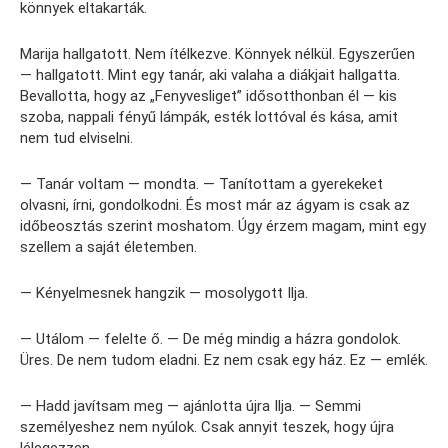
könnyek eltakarták.
Marija hallgatott. Nem ítélkezve. Könnyek nélkül. Egyszerűen
— hallgatott. Mint egy tanár, aki valaha a diákjait hallgatta.
Bevallotta, hogy az „Fenyvesliget” idősotthonban él — kis
szoba, nappali fényű lámpák, esték lottóval és kása, amit
nem tud elviselni.
— Tanár voltam — mondta. — Tanítottam a gyerekeket
olvasni, írni, gondolkodni. És most már az ágyam is csak az
időbeosztás szerint moshatom. Úgy érzem magam, mint egy
szellem a saját életemben.
— Kényelmesnek hangzik — mosolygott Ilja.
— Utálom — felelte ő. — De még mindig a házra gondolok.
Üres. De nem tudom eladni. Ez nem csak egy ház. Ez — emlék.
— Hadd javítsam meg — ajánlotta újra Ilja. — Semmi
személyeshez nem nyúlok. Csak annyit teszek, hogy újra
lélegezzen.