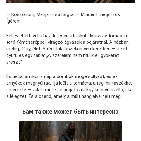
— Köszönöm, Marija — suttogta. — Mindent megőrzök.
Ígérem.
Fél év elteltével a ház teljesen átalakult. Masszív tornác, új
tető fémcseréppel, virágzó ágyások a bejáratnál. A házban —
meleg, fény, élet. A régi tálalószekrényen keretben — a két
gyűrű és egy tábla: „A szerelem nem múlik el, gyökeret
ereszt.”
És néha, amikor a nap a dombok mögé süllyedt, és az
árnyékok megnyúltak, Ilja leült a tornácra, a régi hintaszékbe,
és érezte — valaki mellette ringatózik. Egy könnyű szellő, akár
a lélegzet. És a csend, amely a múlt hangjaival telt meg.
Вам также может быть интересно