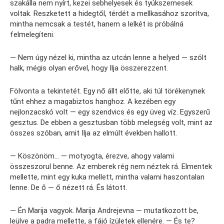
szakálla nem nyírt, kezei sebhelyesek és tyúkszemesek
voltak. Reszketett a hidegtől, térdét a mellkasához szorítva,
mintha nemcsak a testét, hanem a lelkét is próbálná
felmelegíteni.
— Nem úgy nézel ki, mintha az utcán lenne a helyed — szólt
halk, mégis olyan erővel, hogy Ilja összerezzent.
Fölvonta a tekintetét. Egy nő állt előtte, aki túl törékenynek
tűnt ehhez a magabiztos hanghoz. A kezében egy
nejlonzacskó volt — egy szendvics és egy üveg víz. Egyszerű
gesztus. De ebben a gesztusban több melegség volt, mint az
összes szóban, amit Ilja az elmúlt években hallott.
— Köszönöm… — motyogta, érezve, ahogy valami
összeszorul benne. Az emberek rég nem néztek rá. Elmentek
mellette, mint egy kuka mellett, mintha valami haszontalan
lenne. De ő — ő nézett rá. És látott.
— Én Marija vagyok. Marija Andrejevna — mutatkozott be,
leülve a padra mellette, a fájó ízületek ellenére. — És te?