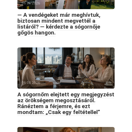
06.08.2026
— A vendégeket már meghívtuk,
biztosan mindent megvettél a
listáról? — kérdezte a sógornője
gőgös hangon.
06.08.2026
A sógornőm elejtett egy megjegyzést
az örökségem megosztásáról.
Ránéztem a férjemre, és ezt
mondtam: „Csak egy feltétellel”