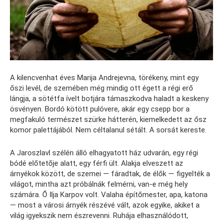
A kilencvenhat éves Marija Andrejevna, törékeny, mint egy
őszi levél, de szemében még mindig ott égett a régi erő
lángja, a sötétfa ívelt botjára támaszkodva haladt a keskeny
ösvényen. Bordó kötött pulóvere, akár egy csepp bor a
megfakuló természet szürke hátterén, kiemelkedett az ősz
komor palettájából. Nem céltalanul sétált. A sorsát kereste.
A Jaroszlavl szélén álló elhagyatott ház udvarán, egy régi
bódé előtetője alatt, egy férfi ült. Alakja elveszett az
árnyékok között, de szemei — fáradtak, de élők — figyelték a
világot, mintha azt próbálnák felmérni, van-e még hely
számára. Ő Ilja Karpov volt. Valaha építőmester, apa, katona
— most a városi árnyék részévé vált, azok egyike, akiket a
világ igyekszik nem észrevenni. Ruhája elhasználódott,