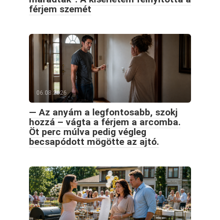
férjem szemét
06.08.2026
— Az anyám a legfontosabb, szokj
hozzá – vágta a férjem a arcomba.
Öt perc múlva pedig végleg
becsapódott mögötte az ajtó.