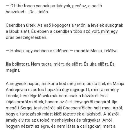
— Ott biztosan vannak patkányok, penész, a padló
beszakadt… De… talán.
Csendben ültek. Az eső kopogott a tetőn, a levelek susogtak
a lábuk alatt. És ebben a csendben több szó volt, mint egy
órás beszélgetésben.
— Holnap, ugyanebben az időben — mondta Marija, felállva.
Ilja bólintott. Nem tudta, miért, de eljött. És újra eljött. És
megint.
A negyedik napon, amikor a köd még nem oszlott el, és Marija
Andrejevna ezüstös hajszála úgy ragyogott, mint a remény
fonala, beszélgetéseik már nem csak a házakról és a
fájdalomról szóltak, hanem az élet lényegéről magáról. Ilja
mesélt Sergej testvéréről, aki Csecsenföldön halt meg. Arról,
hogy a tartozások miatt kiköltöztették a lakásból. A tűzről,
amely elvitte az utolsó menhelyeket és tárgyakat. Arról,
hogyan nézett az égre, és nem látta a csillagokat, mert a