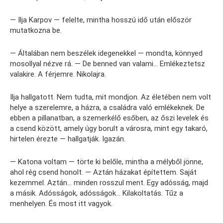
— Ilja Karpov — felelte, mintha hosszú idő után először
mutatkozna be.
— Általában nem beszélek idegenekkel — mondta, könnyed
mosollyal nézve rá. — De benned van valami… Emlékeztetsz
valakire. A férjemre. Nikolajra.
Ilja hallgatott. Nem tudta, mit mondjon. Az életében nem volt
helye a szerelemre, a házra, a családra való emlékeknek. De
ebben a pillanatban, a szemerkélő esőben, az őszi levelek és
a csend között, amely úgy borult a városra, mint egy takaró,
hirtelen érezte — hallgatják. Igazán.
— Katona voltam — törte ki belőle, mintha a mélyből jönne,
ahol rég csend honolt. — Aztán házakat építettem. Saját
kezemmel. Aztán… minden rosszul ment. Egy adósság, majd
a másik. Adósságok, adósságok… Kilakoltatás. Tűz a
menhelyen. És most itt vagyok.