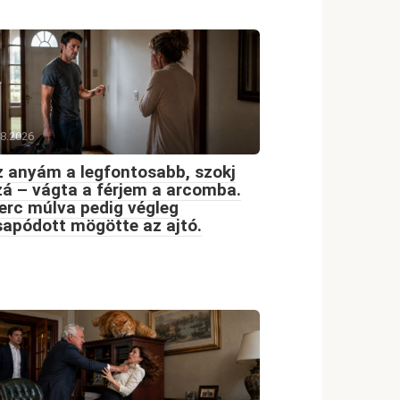
08.2026
 anyám a legfontosabb, szokj
á – vágta a férjem a arcomba.
erc múlva pedig végleg
apódott mögötte az ajtó.