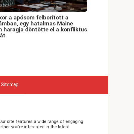
08.2026
or a apósom felborított a
dámban, egy hatalmas Maine
 haragja döntötte el a konfliktus
át
Sitemap
Our site features a wide range of engaging
ther you're interested in the latest