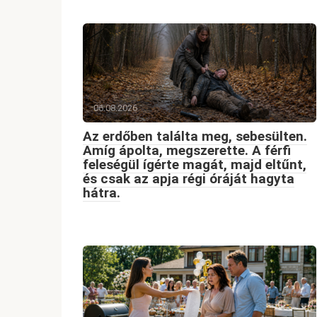
06.08.2026
Az erdőben találta meg, sebesülten.
Amíg ápolta, megszerette. A férfi
feleségül ígérte magát, majd eltűnt,
és csak az apja régi óráját hagyta
hátra.