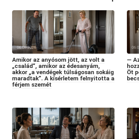
06.08.2026
06.
Amikor az anyósom jött, az volt a
— Az
„család”, amikor az édesanyám,
hozz
akkor „a vendégek túlságosan sokáig
Öt p
maradtak”. A kísérletem felnyitotta a
becs
férjem szemét