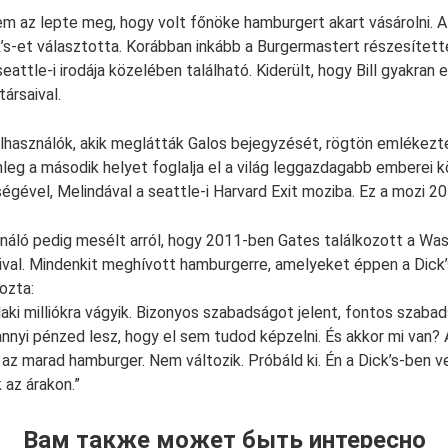
m az lepte meg, hogy volt főnöke hamburgert akart vásárolni. A
’s-et választotta. Korábban inkább a Burgermastert részesített
eattle-i irodája közelében található. Kiderült, hogy Bill gyakran 
ársaival.
asználók, akik meglátták Galos bejegyzését, rögtön emlékezte
lenleg a második helyet foglalja el a világ leggazdagabb emberei 
ségével, Melindával a seattle-i Harvard Exit moziba. Ez a mozi 2
náló pedig mesélt arról, hogy 2011-ben Gates találkozott a Was
val. Mindenkit meghívott hamburgerre, amelyeket éppen a Dick’
ozta:
aki milliókra vágyik. Bizonyos szabadságot jelent, fontos szabad
annyi pénzed lesz, hogy el sem tudod képzelni. És akkor mi van? 
az marad hamburger. Nem változik. Próbáld ki. Én a Dick’s-ben 
az árakon.”
Вам также может быть интересно