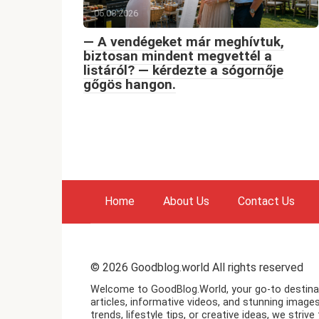
06.08.2026
— A vendégeket már meghívtuk,
biztosan mindent megvettél a
listáról? — kérdezte a sógornője
gőgös hangon.
Home
About Us
Contact Us
© 2026 Goodblog.world All rights reserved
Welcome to GoodBlog.World, your go-to destinatio
articles, informative videos, and stunning images
trends, lifestyle tips, or creative ideas, we stri