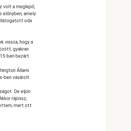
z volt a meglepő,
e előnyben, amely
ellátogatott oda
k vissza, hogy a
között, gyakran
015-ben bezárt.
hington Állami
s-ben vásárolt.
ságot. De eljön
Akkor rájössz,
vettem, mert ott