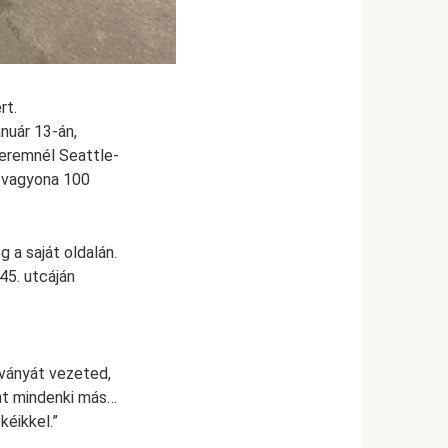
rt.
anuár 13-án,
teremnél Seattle-
k vagyona 100
 a saját oldalán.
45. utcáján
tványát vezeted,
int mindenki más…
kéikkel.”