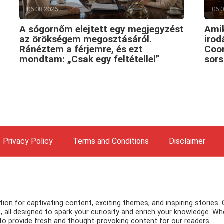
06.08.2026
06.
A sógornőm elejtett egy megjegyzést
Amik
az örökségem megosztásáról.
iro
Ránéztem a férjemre, és ezt
Coon
mondtam: „Csak egy feltétellel”
sors
Privacy Policy
Terms and Conditions
Disclaimer
n for captivating content, exciting themes, and inspiring stories. 
, all designed to spark your curiosity and enrich your knowledge. Whe
ve to provide fresh and thought-provoking content for our readers.