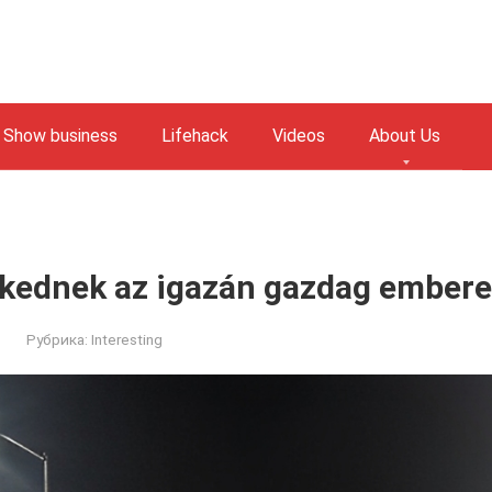
Show business
Lifehack
Videos
About Us
lkednek az igazán gazdag ember
Рубрика:
Interesting