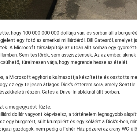
tette, hogy 100 000 000 000 dollárja van, és sorban áll a burgeréé
lent egy fotó az amerikai milliárdéról, Bill Gatesről, amelyet j
tek. A Microsoft társalapítója az utcán állt sorban egy gyorsét
llamban. Sem testőrök, sem asszisztensek. Az az ember, akine
becsülhető, türelmesen várja, hogy megrendelhesse az ételét.
s, a Microsoft egykori alkalmazottja készítette és osztotta meg
ogy ez egy teljesen átlagos Dick’s étterem sora, amely Seattle 
 északkeleti részén. Gates a Drive-In ablaknál állt sorban.
ezt a megjegyzést fűzte:
illiárd dollár vagyont képviselsz, a történelem legnagyobb alapí
sz egy burgerért, sült krumpliért és egy kóláért a Dick’s-ben, m
z igazi gazdagok, nem pedig a Fehér Ház pózerei az arany WC-ülő