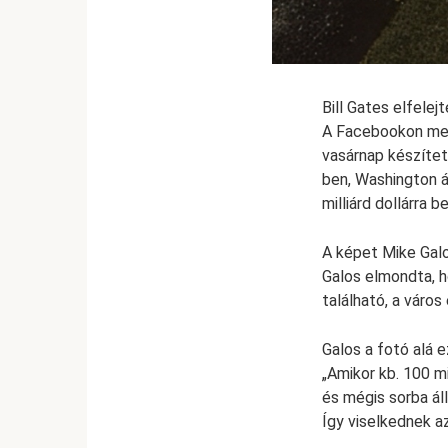
Bill Gates elfelej
A Facebookon megje
vasárnap készítet
ben, Washington á
milliárd dollárra 
A képet Mike Galo
Galos elmondta, h
található, a város
Galos a fotó alá 
„Amikor kb. 100 m
és mégis sorba áll
Így viselkednek a