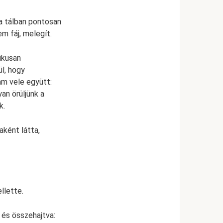
a tálban pontosan
em fáj, melegít.
ikusan
ül, hogy
tam vele együtt:
an örüljünk a
k.
aként látta,
llette.
 és összehajtva: