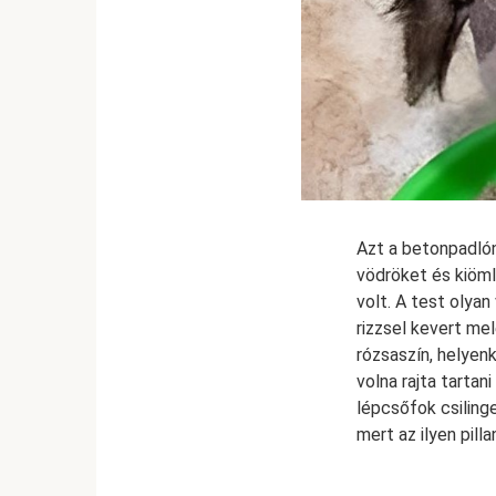
Azt a betonpadlón
vödröket és kiöml
volt. A test olyan
rizzsel kevert mel
rózsaszín, helyenk
volna rajta tartan
lépcsőfok csiling
mert az ilyen pill