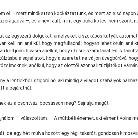
em el — mert mindketten kockáztattunk, és mert az első napon 
összeragadva —, és a név ráült, mint egy puha kötés: nem szorít, n
kat az egyszerű dolgokat, amelyeket a szokásos kutyák automat
yan kell inni anélkül, hogy megfulladnál, hogyan lehet örülni anélk
n kell jönni hívásra anélkül, hogy ütésre számítanál. Én is tanul
úlzásba a sajnálatot, hogy a szeretet ne váljon üvegbúrává, hogy
őzelmeknek, anélkül, hogy az élettől azonnali tűzijátékot várnán
 a lentiekből, szigorú nő, aki mindig a világot szabályok halmaz
t a bejáratnál:
nek ez a csontváz, bocsásson meg? Sajnálja magát.
nálom — válaszoltam. — A múltbéli énemet, aki elment volna me
át, de egy hét múlva hozott egy régi takarót, gondosan kimosva