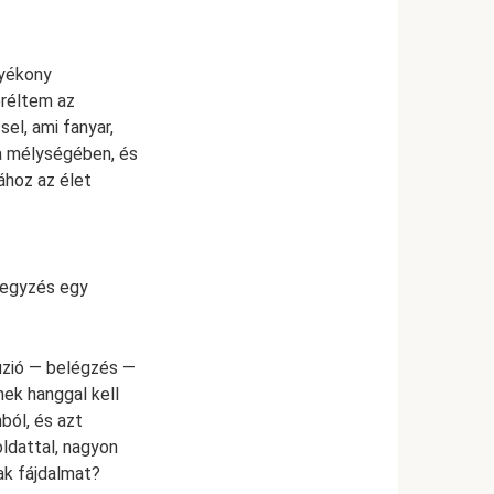
lyékony
eréltem az
el, ami fanyar,
ma mélységében, és
ához az élet
ejegyzés egy
fúzió — belégzés —
nek hanggal kell
ból, és azt
ldattal, nagyon
ak fájdalmat?