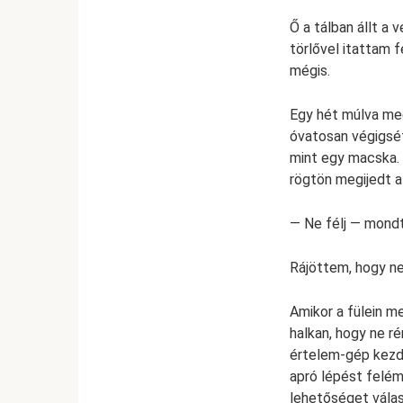
Ő a tálban állt a 
törlővel itattam f
mégis.
Egy hét múlva meg
óvatosan végigsétá
mint egy macska. 
rögtön megijedt a 
— Ne félj — mondt
Rájöttem, hogy ne
Amikor a fülein m
halkan, hogy ne r
értelem-gép kezd 
apró lépést felé
lehetőséget válas