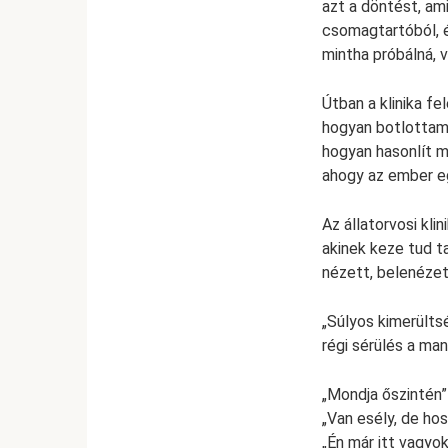
azt a döntést, am
csomagtartóból, 
mintha próbálná, 
Útban a klinika 
hogyan botlottam 
hogyan hasonlít ma
ahogy az ember eg
Az állatorvosi kl
akinek keze tud t
nézett, belenézett
„Súlyos kimerülts
régi sérülés a ma
„Mondja őszintén”
„Van esély, de hos
„Én már itt vagyo