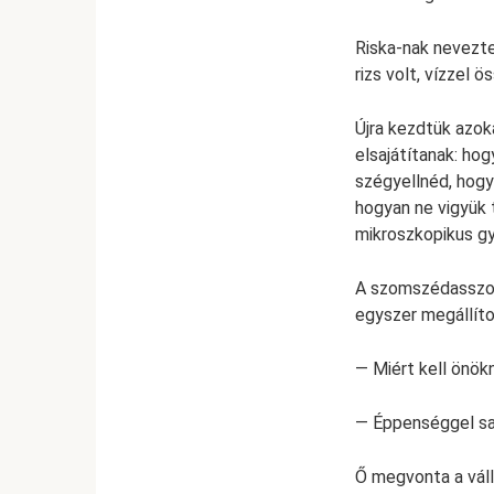
Riska-nak nevezt
rizs volt, vízzel 
Újra kezdtük azo
elsajátítanak: hog
szégyellnéd, hogya
hogyan ne vigyük t
mikroszkopikus gy
A szomszédasszony
egyszer megállítot
— Miért kell önök
— Éppenséggel saj
Ő megvonta a váll