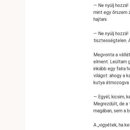
— Ne nyúlj hozzá!
mint egy őrszem z
hajtani.
— Ne nyúlj hozzá! 
tisztességtelen. 
Megvonta a vállát
elment. Leültam g
inkább egy falra h
világot: ahogy a k
kutya átmozogva m
— Egyél, kicsim, 
Megrezdült, de a 
magában, sem a b
A „vigyétek, ha k