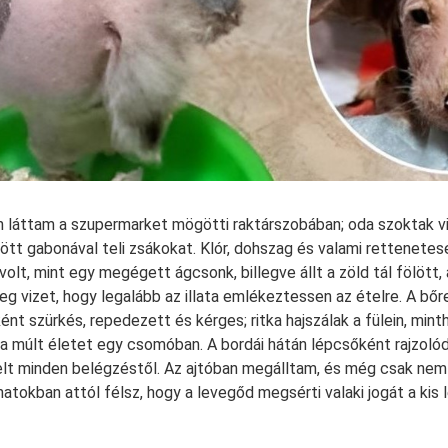
 láttam a szupermarket mögötti raktárszobában; oda szoktak vi
ött gabonával teli zsákokat. Klór, dohszag és valami rettenetese
 volt, mint egy megégett ágcsonk, billegve állt a zöld tál fölött,
eg vizet, hogy legalább az illata emlékeztessen az ételre. A bőr
ént szürkés, repedezett és kérges; ritka hajszálak a fülein, minth
i a múlt életet egy csomóban. A bordái hátán lépcsőként rajzolód
elt minden belégzéstől. Az ajtóban megálltam, és még csak nem
anatokban attól félsz, hogy a levegőd megsérti valaki jogát a kis