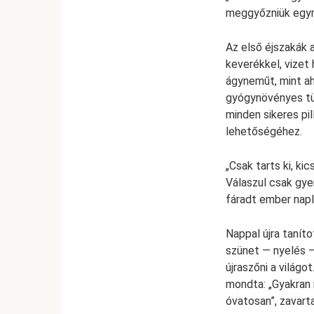
meggyőzniük egy
Az első éjszakák 
keverékkel, vizet
ágyneműt, mint ah
gyógynövényes tür
minden sikeres pi
lehetőségéhez.
„Csak tarts ki, k
Válaszul csak gye
fáradt ember napló
Nappal újra tanít
szünet — nyelés —
újraszőni a világo
mondta: „Gyakran 
óvatosan”, zavart