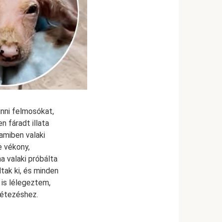
nni felmosókat,
n fáradt illata
 amiben valaki
e vékony,
a valaki próbálta
tak ki, és minden
 is lélegeztem,
 létezéshez.