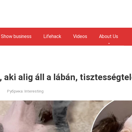
Show business
Lifehack
Videos
About Us
, aki alig áll a lábán, tisztességt
Рубрика:
Interesting