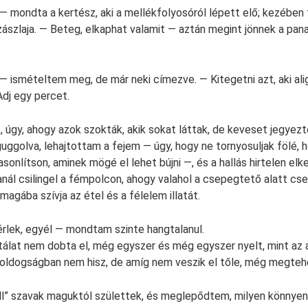
 — mondta a kertész, aki a mellékfolyosóról lépett elő; kezében 
ászlaja. — Beteg, elkaphat valamit — aztán megint jönnek a pana
— ismételtem meg, de már neki címezve. — Kitegetni azt, aki alig 
Adj egy percet.
, úgy, ahogy azok szokták, akik sokat láttak, de keveset jegyez
uggolva, lehajtottam a fejem — úgy, hogy ne tornyosuljak fölé, 
asonlítson, aminek mögé el lehet bújni —, és a hallás hirtelen el
anál csilingel a fémpolcon, ahogy valahol a csepegtető alatt cse
agába szívja az étel és a félelem illatát.
kérlek, egyél — mondtam szinte hangtalanul.
tálat nem dobta el, még egyszer és még egyszer nyelt, mint az 
oldogságban nem hisz, de amíg nem veszik el tőle, még megtehe
ell” szavak maguktól születtek, és meglepődtem, milyen könnye