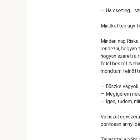
— Ha esetleg… szü
Mindketten úgy te
Minden nap Riska 
rendezni, hogyan t
hogyan szereti a r
felől beszél. Né
mondtam felnőtt
— Büszke vagyok rá
— Megígérem neke
— Igen, tudom, mi
Válaszul egyszerű
pontosan annyi bék
Tavasszal a bőre m