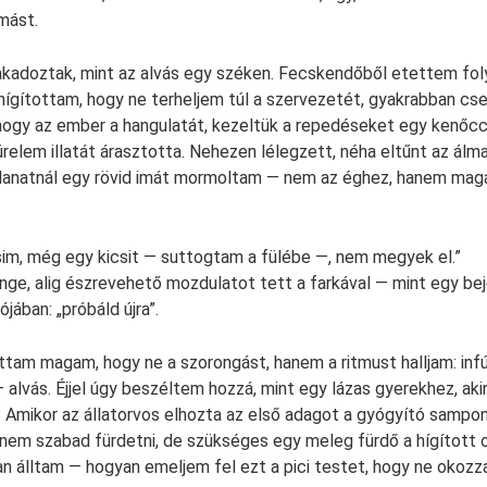
mást.
akadoztak, mint az alvás egy széken. Fecskendőből etettem fo
 hígítottam, hogy ne terheljem túl a szervezetét, gyakrabban cs
ogy az ember a hangulatát, kezeltük a repedéseket egy kenőccs
elem illatát árasztotta. Nehezen lélegzett, néha eltűnt az ál
llanatnál egy rövid imát mormoltam — nem az éghez, hanem mag
icsim, még egy kicsit — suttogtam a fülébe —, nem megyek el.”
nge, alig észrevehető mozdulatot tett a farkával — mint egy b
jában: „próbáld újra”.
ottam magam, hogy ne a szorongást, hanem a ritmust halljam: in
 alvás. Éjjel úgy beszéltem hozzá, mint egy lázas gyerekhez, aki
t. Amikor az állatorvos elhozta az első adagot a gyógyító sampon
nem szabad fürdetni, de szükséges egy meleg fürdő a hígított o
an álltam — hogyan emeljem fel ezt a pici testet, hogy ne okozz