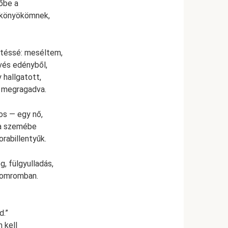
zőbe a
a könyökömnek,
etéssé: meséltem,
vés edényből,
 hallgatott,
t megragadva.
os — egy nő,
, a szemébe
orabillentyűk.
, fülgyulladás,
gyomromban.
d.”
 kell