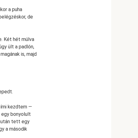
ikor a puha
 belégzéskor, de
e. Két hét múlva
gy ült a padlón,
 magának is, majd
epedt.
sírni kezdtem —
 egy bonyolult
 után tett egy
gy a második