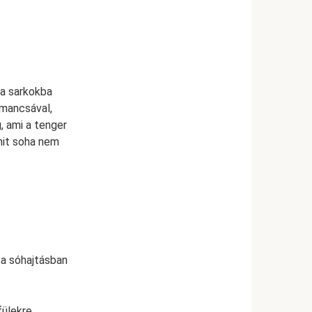
 a sarkokba
 mancsával,
g, ami a tenger
mit soha nem
 a sóhajtásban
fülekre