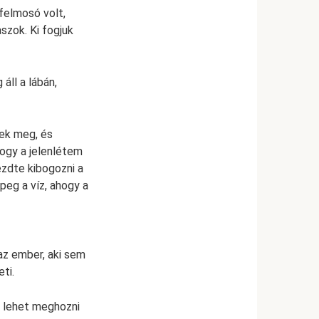
felmosó volt,
szok. Ki fogjuk
áll a lábán,
tek meg, és
hogy a jelenlétem
kezdte kibogozni a
peg a víz, ahogy a
az ember, aki sem
ti.
n lehet meghozni