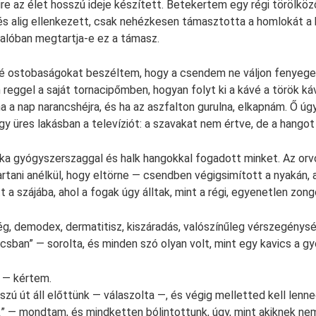
ire az élet hosszú ideje készített. Betekertem egy régi törölkö
és alig ellenkezett, csak nehézkesen támasztotta a homlokát 
valóban megtartja-e ez a támasz.
felé ostobaságokat beszéltem, hogy a csendem ne váljon fenyeg
reggel a saját tornacipőmben, hogyan folyt ki a kávé a török ká
 a nap narancshéjra, és ha az aszfalton gurulna, elkapnám. Ő úgy
y üres lakásban a televíziót: a szavakat nem értve, de a hango
inika gyógyszerszaggal és halk hangokkal fogadott minket. Az orv
artani anélkül, hogy eltörne — csendben végigsimított a nyakán
 a szájába, ahol a fogak úgy álltak, mint a régi, egyenetlen zong
ég, demodex, dermatitisz, kiszáradás, valószínűleg vérszegénység
ncsban” — sorolta, és minden szó olyan volt, mint egy kavics a 
 — kértem.
szú út áll előttünk — válaszolta —, és végig melletted kell lenne
k” — mondtam, és mindketten bólintottunk, úgy, mint akiknek nem