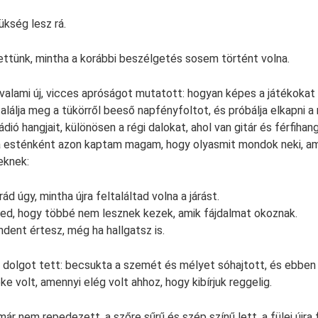
kség lesz rá.
ttünk, mintha a korábbi beszélgetés sosem történt volna.
valami új, vicces apróságot mutatott: hogyan képes a játékokat
alálja meg a tükörről beeső napfényfoltot, és próbálja elkapni a
ádió hangjait, különösen a régi dalokat, ahol van gitár és férfihan
ha esténként azon kaptam magam, hogy olyasmit mondok neki, a
eknek:
d úgy, mintha újra feltaláltad volna a járást.
d, hogy többé nem lesznek kezek, amik fájdalmat okoznak.
ndent értesz, még ha hallgatsz is.
 dolgot tett: becsukta a szemét és mélyet sóhajtott, és ebben
e volt, amennyi elég volt ahhoz, hogy kibírjuk reggelig.
ár nem repedezett, a szőre sűrű és szép színű lett, a fülei újra 