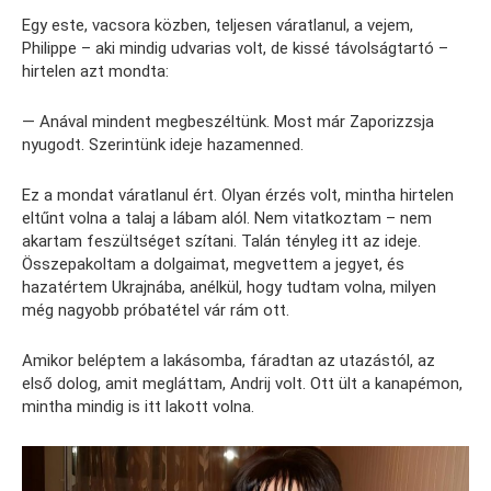
Egy este, vacsora közben, teljesen váratlanul, a vejem,
Philippe – aki mindig udvarias volt, de kissé távolságtartó –
hirtelen azt mondta:
— Anával mindent megbeszéltünk. Most már Zaporizzsja
nyugodt. Szerintünk ideje hazamenned.
Ez a mondat váratlanul ért. Olyan érzés volt, mintha hirtelen
eltűnt volna a talaj a lábam alól. Nem vitatkoztam – nem
akartam feszültséget szítani. Talán tényleg itt az ideje.
Összepakoltam a dolgaimat, megvettem a jegyet, és
hazatértem Ukrajnába, anélkül, hogy tudtam volna, milyen
még nagyobb próbatétel vár rám ott.
Amikor beléptem a lakásomba, fáradtan az utazástól, az
első dolog, amit megláttam, Andrij volt. Ott ült a kanapémon,
mintha mindig is itt lakott volna.