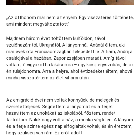
„Az otthonom már nem az enyém. Egy visszatérés története,
ami mindent megváltoztatott”
Majdnem három évet töltöttem külföldön, távol
szülőhazámtól, Ukrajnától. A lányomnál, Anánál éltem, aki
már évek óta Franciaországban telepedett le. A fiam, Andrij a
családjával a hazában, Zaporizzsjában maradt. Amíg távol
voltam, ő vigyázott a lakásomra – egy kicsi, egyszobás, de az
én tulajdonomra. Arra a helyre, ahol évtizedeket éltem, ahová
mindig visszatértem az élet viharai után.
Az emigráció évei nem voltak könnyűek, de melegek és
szeretetteljesek. Segítettem a lányomat és a férjét:
hazavittem az unokákat az iskolából, főztem, rendet
tartottam. Náluk nagy volt a ház, a munka végtelen. A lányom
és a férje szinte egész nap elfoglaltak voltak, és én éreztem,
hogy szükség van rám. Ez erőt adott.