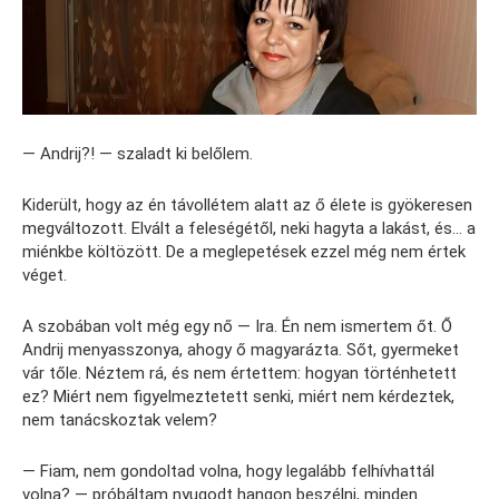
— Andrij?! — szaladt ki belőlem.
Kiderült, hogy az én távollétem alatt az ő élete is gyökeresen
megváltozott. Elvált a feleségétől, neki hagyta a lakást, és… a
miénkbe költözött. De a meglepetések ezzel még nem értek
véget.
A szobában volt még egy nő — Ira. Én nem ismertem őt. Ő
Andrij menyasszonya, ahogy ő magyarázta. Sőt, gyermeket
vár tőle. Néztem rá, és nem értettem: hogyan történhetett
ez? Miért nem figyelmeztetett senki, miért nem kérdeztek,
nem tanácskoztak velem?
— Fiam, nem gondoltad volna, hogy legalább felhívhattál
volna? — próbáltam nyugodt hangon beszélni, minden