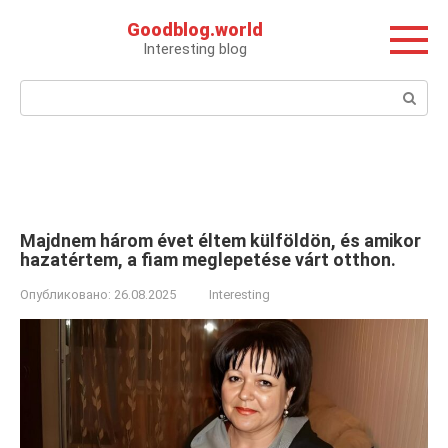
Перейти
Goodblog.world
к
Interesting blog
контенту
Поиск:
Majdnem három évet éltem külföldön, és amikor
hazatértem, a fiam meglepetése várt otthon.
Опубликовано:
26.08.2025
Interesting