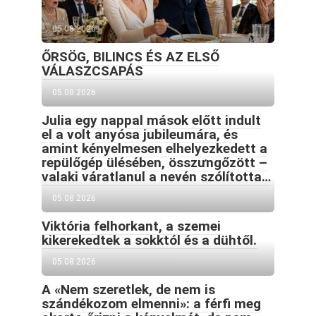
05.08.2026
ŐRSÖG, BILINCS ÉS AZ ELSŐ
VÁLASZCSAPÁS
05.08.2026
Julia egy nappal mások előtt indult
el a volt anyósa jubileumára, és
amint kényelmesen elhelyezkedett a
repülőgép ülésében, összưngőzött –
valaki váratlanul a nevén szólította…
05.08.2026
Viktória felhorkant, a szemei
kikerekedtek a sokktól és a dühtől.
05.08.2026
A «Nem szeretlek, de nem is
szándékozom elmenni»: a férfi meg