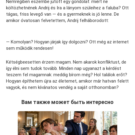
Nemrégiben eszembe jutott egy gondolat: miért ne
költözhetnének Andrij és Ira a lányom szüleihez a faluba? Ott
tágas, friss levegő van — és a gyermeknek is jó lenne. De
amikor óvatosan felvetettem, Andrij felháborodott:
— Komolyan? Hogyan járjak így dolgozni? Ott még az internet
sem működik rendesen!
Kétségbeesetten érzem magam. Nem akarok konfliktust, de
így élni sem tudok tovább. Minden nap ugyanazt a kérdést
teszem fel magamnak: meddig bírom még? Hol találok erőt?
Hogyan építhetem újra az életemet, amikor már hatvan felett
vagyok, és nem kívánatos vendég a saját otthonomban?
Вам также может быть интересно