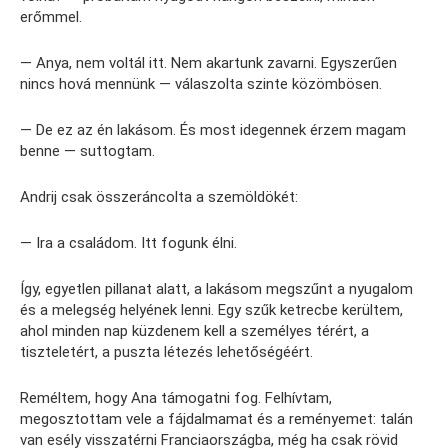
erőmmel.
— Anya, nem voltál itt. Nem akartunk zavarni. Egyszerűen
nincs hová mennünk — válaszolta szinte közömbösen.
— De ez az én lakásom. És most idegennek érzem magam
benne — suttogtam.
Andrij csak összeráncolta a szemöldökét:
— Ira a családom. Itt fogunk élni.
Így, egyetlen pillanat alatt, a lakásom megszűnt a nyugalom
és a melegség helyének lenni. Egy szűk ketrecbe kerültem,
ahol minden nap küzdenem kell a személyes térért, a
tiszteletért, a puszta létezés lehetőségéért.
Reméltem, hogy Ana támogatni fog. Felhívtam,
megosztottam vele a fájdalmamat és a reményemet: talán
van esély visszatérni Franciaországba, még ha csak rövid