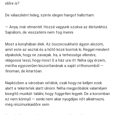
időre is?
De válaszként hideg, szinte idegen hangot hallottam:
— Anya, már elmentél. Hozzá vagyunk szokva az életünkhöz.
Sajnálom, de visszatérni nem fog menni.
Most a konyhában élek. Az összecsukható ágyon alszom,
amit este az asztal és a hűtő közé bontok ki. Reggel mindent
elpakolok, hogy ne zavarjak. Ira, a terhessége ellenére,
világossá teszi, hogy most ő a ház ura itt. Néha úgy érzem,
mintha egyszerűen kiszorítanának a saját otthonomból —
finoman, de kitartóan.
Napközben a városban sétálok, csak hogy ne kelljen ezek
alatt a tekintetek alatt ülnöm. Néha megpróbálok valamilyen
kisegítő munkát találni, hogy független legyek. De a koromban
ez nem könnyű — senki nem akar nyugdíjas nőt alkalmazni,
még részmunkaidőre sem.