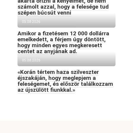
akarta őrizni a kényelmét, de nem
számolt azzal, hogy a felesége tud
szépen búcsút venni
05.08.2026
Amikor a fizetésem 12 000 dollárra
emelkedett, a férjem úgy döntött,
hogy minden egyes megkeresett
centet az anyjának ad.
05.08.2026
«Korán tértem haza szilveszter
éjszakáján, hogy meglepjem a
feleségemet, és először találkozzam
az újszülött fiunkkal.»