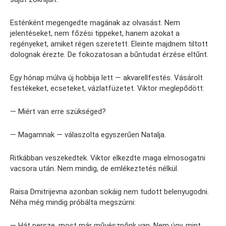
Esténként megengedte magának az olvasást. Nem
jelentéseket, nem főzési tippeket, hanem azokat a
regényeket, amiket régen szeretett. Eleinte majdnem tiltott
dolognak érezte. De fokozatosan a bűntudat érzése eltűnt.
Egy hónap múlva új hobbija lett — akvarellfestés. Vásárolt
festékeket, ecseteket, vázlatfüzetet. Viktor meglepődött:
— Miért van erre szükséged?
— Magamnak — válaszolta egyszerűen Natalja.
Ritkábban veszekedtek. Viktor elkezdte maga elmosogatni
vacsora után. Nem mindig, de emlékeztetés nélkül.
Raisa Dmitrijevna azonban sokáig nem tudott belenyugodni.
Néha még mindig próbálta megszúrni:
— Hát persze, most már művésznőnk van. Nem úgy, mint