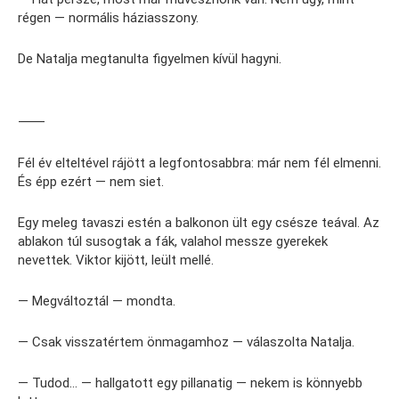
régen — normális háziasszony.
De Natalja megtanulta figyelmen kívül hagyni.
⸻
Fél év elteltével rájött a legfontosabbra: már nem fél elmenni.
És épp ezért — nem siet.
Egy meleg tavaszi estén a balkonon ült egy csésze teával. Az
ablakon túl susogtak a fák, valahol messze gyerekek
nevettek. Viktor kijött, leült mellé.
— Megváltoztál — mondta.
— Csak visszatértem önmagamhoz — válaszolta Natalja.
— Tudod… — hallgatott egy pillanatig — nekem is könnyebb