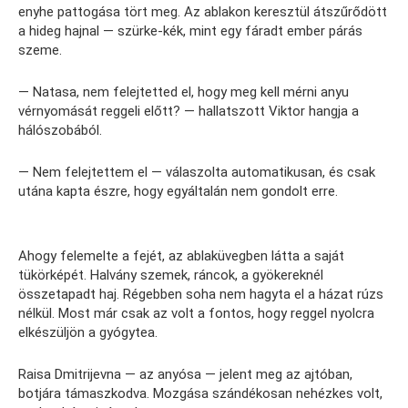
enyhe pattogása tört meg. Az ablakon keresztül átszűrődött
a hideg hajnal — szürke-kék, mint egy fáradt ember párás
szeme.
— Natasa, nem felejtetted el, hogy meg kell mérni anyu
vérnyomását reggeli előtt? — hallatszott Viktor hangja a
hálószobából.
— Nem felejtettem el — válaszolta automatikusan, és csak
utána kapta észre, hogy egyáltalán nem gondolt erre.
Ahogy felemelte a fejét, az ablaküvegben látta a saját
tükörképét. Halvány szemek, ráncok, a gyökereknél
összetapadt haj. Régebben soha nem hagyta el a házat rúzs
nélkül. Most már csak az volt a fontos, hogy reggel nyolcra
elkészüljön a gyógytea.
Raisa Dmitrijevna — az anyósa — jelent meg az ajtóban,
botjára támaszkodva. Mozgása szándékosan nehézkes volt,