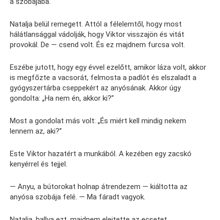
a szobájába.
Natalja belül remegett. Attól a félelemtől, hogy most
hálátlansággal vádolják, hogy Viktor visszajön és vitát
provokál. De — csend volt. És ez majdnem furcsa volt.
Eszébe jutott, hogy egy évvel ezelőtt, amikor láza volt, akkor
is megfőzte a vacsorát, felmosta a padlót és elszaladt a
gyógyszertárba cseppekért az anyósának. Akkor úgy
gondolta: „Ha nem én, akkor ki?”
Most a gondolat más volt: „És miért kell mindig nekem
lennem az, aki?”
Este Viktor hazatért a munkából. A kezében egy zacskó
kenyérrel és tejjel.
— Anyu, a bútorokat holnap átrendezem — kiáltotta az
anyósa szobája felé. — Ma fáradt vagyok.
Natalja, hallva ezt, majdnem elejtette az ecsetet.