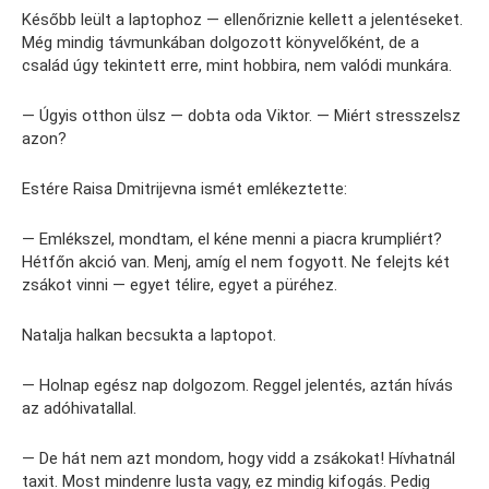
Később leült a laptophoz — ellenőriznie kellett a jelentéseket.
Még mindig távmunkában dolgozott könyvelőként, de a
család úgy tekintett erre, mint hobbira, nem valódi munkára.
— Úgyis otthon ülsz — dobta oda Viktor. — Miért stresszelsz
azon?
Estére Raisa Dmitrijevna ismét emlékeztette:
— Emlékszel, mondtam, el kéne menni a piacra krumpliért?
Hétfőn akció van. Menj, amíg el nem fogyott. Ne felejts két
zsákot vinni — egyet télire, egyet a püréhez.
Natalja halkan becsukta a laptopot.
— Holnap egész nap dolgozom. Reggel jelentés, aztán hívás
az adóhivatallal.
— De hát nem azt mondom, hogy vidd a zsákokat! Hívhatnál
taxit. Most mindenre lusta vagy, ez mindig kifogás. Pedig