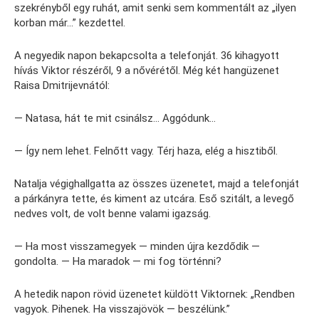
szekrényből egy ruhát, amit senki sem kommentált az „ilyen
korban már…” kezdettel.
A negyedik napon bekapcsolta a telefonját. 36 kihagyott
hívás Viktor részéről, 9 a nővérétől. Még két hangüzenet
Raisa Dmitrijevnától:
— Natasa, hát te mit csinálsz… Aggódunk…
— Így nem lehet. Felnőtt vagy. Térj haza, elég a hisztiből.
Natalja végighallgatta az összes üzenetet, majd a telefonját
a párkányra tette, és kiment az utcára. Eső szitált, a levegő
nedves volt, de volt benne valami igazság.
— Ha most visszamegyek — minden újra kezdődik —
gondolta. — Ha maradok — mi fog történni?
A hetedik napon rövid üzenetet küldött Viktornek: „Rendben
vagyok. Pihenek. Ha visszajövök — beszélünk.”