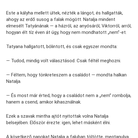
Este a kályha mellett ültek, nézték a lángot, és hallgatták,
ahogy az erdő susog a falak mögött. Natalja mindent
elmesélt Tatyánának — a házról, az anyósáról, Viktorról, arról,
hogyan élt tíz éven át úgy, hogy nem mondhatott „nem”-et.
Tatyana hallgatott, bólintott, és csak egyszer mondta:
— Tudod, mindig volt választásod. Csak féltél meghozni.
— Féltem, hogy tönkreteszem a családot — mondta halkan
Natalja.
— És most már érted, hogy a családot nem a „nem” rombolja,
hanem a csend, amikor kihasználnak.
Ezek a szavak mintha ajtót nyitottak volna Natalja
belsejében. Először érezte: igen, lehet másként élni.
A következő napokat Natalja a faluban töltötte, megtanulva