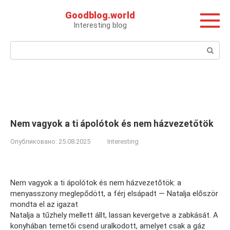
Перейти
Goodblog.world
к
Interesting blog
контенту
Поиск:
Nem vagyok a ti ápolótok és nem házvezetőtök
Опубликовано:
25.08.2025
Interesting
Nem vagyok a ti ápolótok és nem házvezetőtök: a
menyasszony meglepődött, a férj elsápadt — Natalja először
mondta el az igazat
Natalja a tűzhely mellett állt, lassan kevergetve a zabkását. A
konyhában temetői csend uralkodott, amelyet csak a gáz