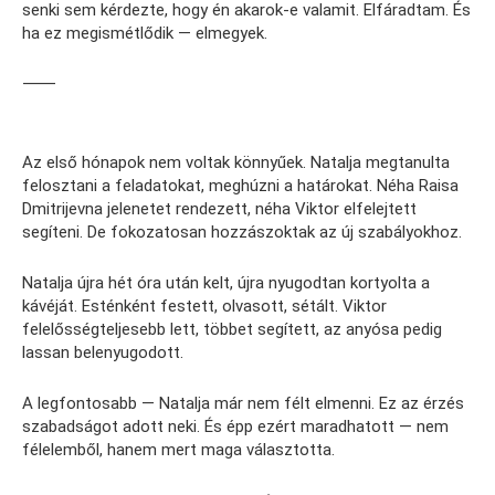
senki sem kérdezte, hogy én akarok-e valamit. Elfáradtam. És
ha ez megismétlődik — elmegyek.
⸻
Az első hónapok nem voltak könnyűek. Natalja megtanulta
felosztani a feladatokat, meghúzni a határokat. Néha Raisa
Dmitrijevna jelenetet rendezett, néha Viktor elfelejtett
segíteni. De fokozatosan hozzászoktak az új szabályokhoz.
Natalja újra hét óra után kelt, újra nyugodtan kortyolta a
kávéját. Esténként festett, olvasott, sétált. Viktor
felelősségteljesebb lett, többet segített, az anyósa pedig
lassan belenyugodott.
A legfontosabb — Natalja már nem félt elmenni. Ez az érzés
szabadságot adott neki. És épp ezért maradhatott — nem
félelemből, hanem mert maga választotta.