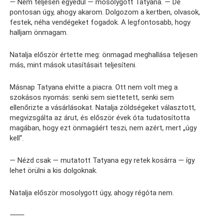
— Nem teljesen egyedül — mosolygott Tatyana. — De
pontosan úgy, ahogy akarom. Dolgozom a kertben, olvasok,
festek, néha vendégeket fogadok. A legfontosabb, hogy
halljam önmagam.
Natalja először értette meg: önmagad meghallása teljesen
más, mint mások utasításait teljesíteni.
Másnap Tatyana elvitte a piacra. Ott nem volt meg a
szokásos nyomás: senki sem siettetett, senki sem
ellenőrizte a vásárlásokat. Natalja zöldségeket választott,
megvizsgálta az árut, és először évek óta tudatosította
magában, hogy ezt önmagáért teszi, nem azért, mert „úgy
kell”.
— Nézd csak — mutatott Tatyana egy retek kosárra — így
lehet örülni a kis dolgoknak.
Natalja először mosolygott úgy, ahogy régóta nem.
⸻