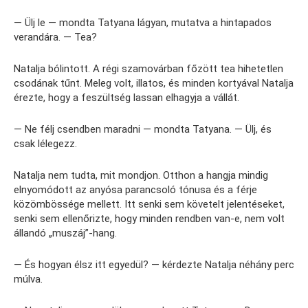
— Ülj le — mondta Tatyana lágyan, mutatva a hintapados
verandára. — Tea?
Natalja bólintott. A régi szamovárban főzött tea hihetetlen
csodának tűnt. Meleg volt, illatos, és minden kortyával Natalja
érezte, hogy a feszültség lassan elhagyja a vállát.
— Ne félj csendben maradni — mondta Tatyana. — Ülj, és
csak lélegezz.
Natalja nem tudta, mit mondjon. Otthon a hangja mindig
elnyomódott az anyósa parancsoló tónusa és a férje
közömbössége mellett. Itt senki sem követelt jelentéseket,
senki sem ellenőrizte, hogy minden rendben van-e, nem volt
állandó „muszáj”-hang.
— És hogyan élsz itt egyedül? — kérdezte Natalja néhány perc
múlva.