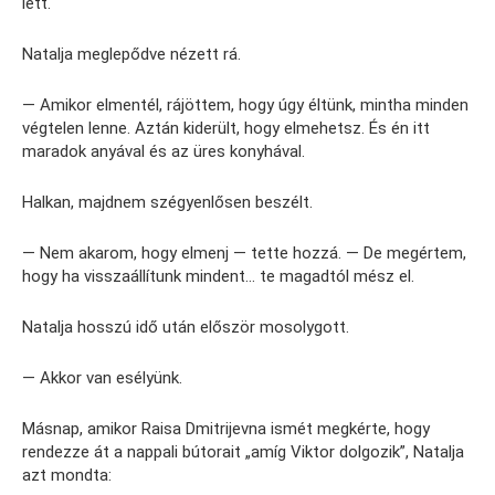
lett.
Natalja meglepődve nézett rá.
— Amikor elmentél, rájöttem, hogy úgy éltünk, mintha minden
végtelen lenne. Aztán kiderült, hogy elmehetsz. És én itt
maradok anyával és az üres konyhával.
Halkan, majdnem szégyenlősen beszélt.
— Nem akarom, hogy elmenj — tette hozzá. — De megértem,
hogy ha visszaállítunk mindent… te magadtól mész el.
Natalja hosszú idő után először mosolygott.
— Akkor van esélyünk.
Másnap, amikor Raisa Dmitrijevna ismét megkérte, hogy
rendezze át a nappali bútorait „amíg Viktor dolgozik”, Natalja
azt mondta: