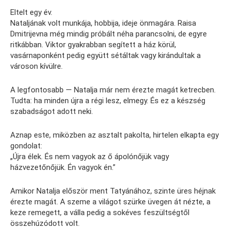
Eltelt egy év.
Nataljának volt munkája, hobbija, ideje önmagára. Raisa
Dmitrijevna még mindig próbált néha parancsolni, de egyre
ritkábban. Viktor gyakrabban segített a ház körül,
vasárnaponként pedig együtt sétáltak vagy kirándultak a
városon kívülre.
A legfontosabb — Natalja már nem érezte magát ketrecben.
Tudta: ha minden újra a régi lesz, elmegy. És ez a készség
szabadságot adott neki.
Aznap este, miközben az asztalt pakolta, hirtelen elkapta egy
gondolat:
„Újra élek. És nem vagyok az ő ápolónőjük vagy
házvezetőnőjük. Én vagyok én.”
Amikor Natalja először ment Tatyánához, szinte üres héjnak
érezte magát. A szeme a világot szürke üvegen át nézte, a
keze remegett, a válla pedig a sokéves feszültségtől
összehúzódott volt.