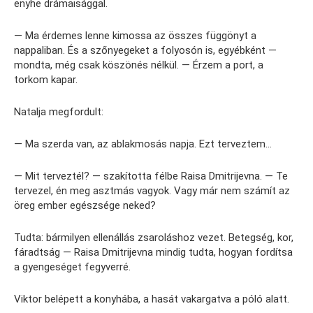
enyhe drámaisággal.
— Ma érdemes lenne kimossa az összes függönyt a
nappaliban. És a szőnyegeket a folyosón is, egyébként —
mondta, még csak köszönés nélkül. — Érzem a port, a
torkom kapar.
Natalja megfordult:
— Ma szerda van, az ablakmosás napja. Ezt terveztem…
— Mit terveztél? — szakította félbe Raisa Dmitrijevna. — Te
tervezel, én meg asztmás vagyok. Vagy már nem számít az
öreg ember egészsége neked?
Tudta: bármilyen ellenállás zsaroláshoz vezet. Betegség, kor,
fáradtság — Raisa Dmitrijevna mindig tudta, hogyan fordítsa
a gyengeséget fegyverré.
Viktor belépett a konyhába, a hasát vakargatva a póló alatt.