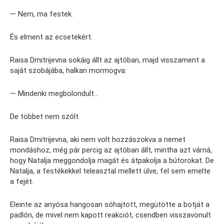
— Nem, ma festek.
És elment az ecsetekért.
Raisa Dmitrijevna sokáig állt az ajtóban, majd visszament a
saját szobájába, halkan mormogva:
— Mindenki megbolondult…
De többet nem szólt.
Raisa Dmitrijevna, aki nem volt hozzászokva a nemet
mondáshoz, még pár percig az ajtóban állt, mintha azt várná,
hogy Natalja meggondolja magát és átpakolja a bútorokat. De
Natalja, a festékekkel teleasztal mellett ülve, fel sem emelte
a fejét.
Eleinte az anyósa hangosan sóhajtott, megütötte a botját a
padlón, de mivel nem kapott reakciót, csendben visszavonult