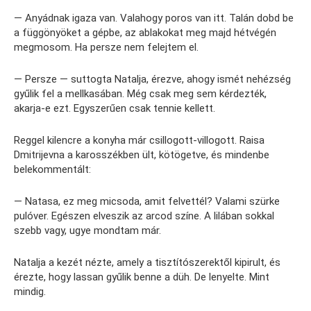
— Anyádnak igaza van. Valahogy poros van itt. Talán dobd be
a függönyöket a gépbe, az ablakokat meg majd hétvégén
megmosom. Ha persze nem felejtem el.
— Persze — suttogta Natalja, érezve, ahogy ismét nehézség
gyűlik fel a mellkasában. Még csak meg sem kérdezték,
akarja-e ezt. Egyszerűen csak tennie kellett.
Reggel kilencre a konyha már csillogott-villogott. Raisa
Dmitrijevna a karosszékben ült, kötögetve, és mindenbe
belekommentált:
— Natasa, ez meg micsoda, amit felvettél? Valami szürke
pulóver. Egészen elveszik az arcod színe. A lilában sokkal
szebb vagy, ugye mondtam már.
Natalja a kezét nézte, amely a tisztítószerektől kipirult, és
érezte, hogy lassan gyűlik benne a düh. De lenyelte. Mint
mindig.