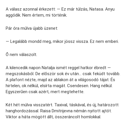
A válasz azonnal érkezett: — Ez már túlzás, Natasa. Anyu
aggódik. Nem értem, mi történik.
Pár óra múlva újabb üzenet:
— Legalább mondd meg, mikor jössz vissza. Ez nem emberi.
Ő nem válaszolt.
A kilencedik napon Natalja ismét reggel hatkor ébredt —
megszokásból. De először sok év után… csak feküdt tovább.
A plafont nézte, majd az ablakon át a világosodó tájat. És
hirtelen, ok nélkül, elsírta magát. Csendesen. Hang nélkül.
Egyszerűen csak azért, mert megtehette.
Két hét múlva visszatért. Taxival, táskával, és új, határozott
hanghordozással. Raisa Dmitrijevna némán nyitott ajtót.
Viktor a háta mögött állt, összeráncolt homlokkal.