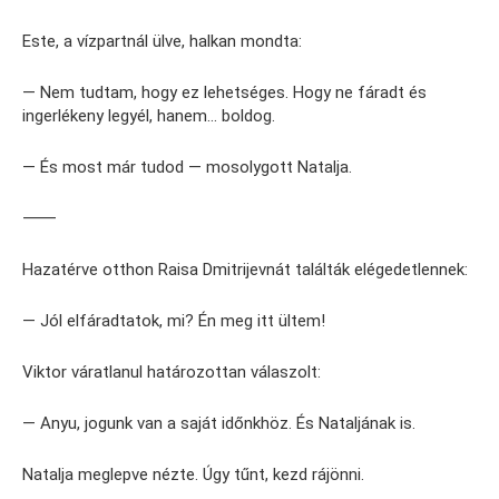
Este, a vízpartnál ülve, halkan mondta:
— Nem tudtam, hogy ez lehetséges. Hogy ne fáradt és
ingerlékeny legyél, hanem… boldog.
— És most már tudod — mosolygott Natalja.
⸻
Hazatérve otthon Raisa Dmitrijevnát találták elégedetlennek:
— Jól elfáradtatok, mi? Én meg itt ültem!
Viktor váratlanul határozottan válaszolt:
— Anyu, jogunk van a saját időnkhöz. És Nataljának is.
Natalja meglepve nézte. Úgy tűnt, kezd rájönni.