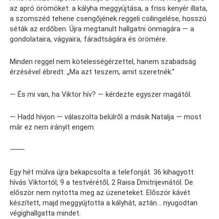
az apró örömöket: a kályha meggyújtása, a friss kenyér illata,
a szomszéd tehene csengőjének reggeli csilingelése, hosszú
séták az erdőben. Újra megtanult hallgatni önmagára — a
gondolataira, vágyaira, fáradtságára és örömére.
Minden reggel nem kötelességérzettel, hanem szabadság
érzésével ébredt: „Ma azt teszem, amit szeretnék.”
— És mi van, ha Viktor hív? — kérdezte egyszer magától.
— Hadd hívjon — válaszolta belülről a másik Natalja — most
már ez nem irányít engem.
⸻
Egy hét múlva újra bekapcsolta a telefonját. 36 kihagyott
hívás Viktortól, 9 a testvérétől, 2 Raisa Dmitrijevnától. De
először nem nyitotta meg az üzeneteket. Először kávét
készített, majd meggyújtotta a kályhát, aztán… nyugodtan
végighallgatta mindet.