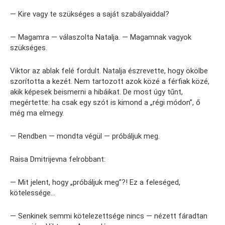
— Kire vagy te szükséges a saját szabályaiddal?
— Magamra — válaszolta Natalja. — Magamnak vagyok
szükséges.
Viktor az ablak felé fordult. Natalja észrevette, hogy ökölbe
szorította a kezét. Nem tartozott azok közé a férfiak közé,
akik képesek beismerni a hibáikat. De most úgy tűnt,
megértette: ha csak egy szót is kimond a „régi módon”, ő
még ma elmegy.
— Rendben — mondta végül — próbáljuk meg.
Raisa Dmitrijevna felrobbant:
— Mit jelent, hogy „próbáljuk meg”?! Ez a feleséged,
kötelessége…
— Senkinek semmi kötelezettsége nincs — nézett fáradtan