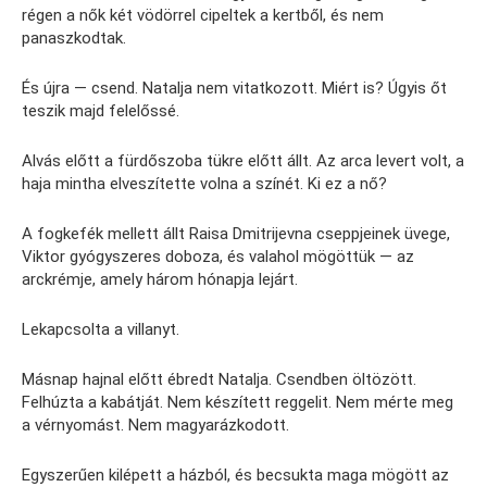
régen a nők két vödörrel cipeltek a kertből, és nem
panaszkodtak.
És újra — csend. Natalja nem vitatkozott. Miért is? Úgyis őt
teszik majd felelőssé.
Alvás előtt a fürdőszoba tükre előtt állt. Az arca levert volt, a
haja mintha elveszítette volna a színét. Ki ez a nő?
A fogkefék mellett állt Raisa Dmitrijevna cseppjeinek üvege,
Viktor gyógyszeres doboza, és valahol mögöttük — az
arckrémje, amely három hónapja lejárt.
Lekapcsolta a villanyt.
Másnap hajnal előtt ébredt Natalja. Csendben öltözött.
Felhúzta a kabátját. Nem készített reggelit. Nem mérte meg
a vérnyomást. Nem magyarázkodott.
Egyszerűen kilépett a házból, és becsukta maga mögött az