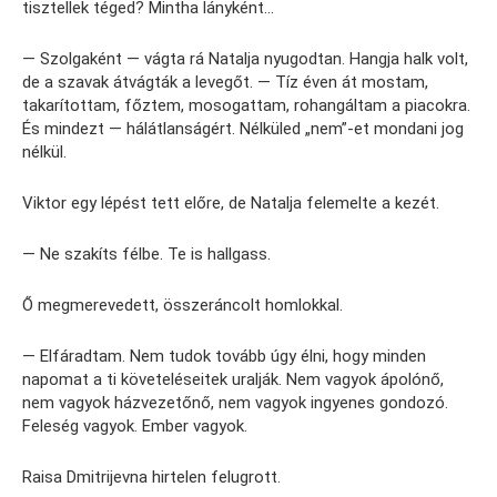
tisztellek téged? Mintha lányként…
— Szolgaként — vágta rá Natalja nyugodtan. Hangja halk volt,
de a szavak átvágták a levegőt. — Tíz éven át mostam,
takarítottam, főztem, mosogattam, rohangáltam a piacokra.
És mindezt — hálátlanságért. Nélküled „nem”-et mondani jog
nélkül.
Viktor egy lépést tett előre, de Natalja felemelte a kezét.
— Ne szakíts félbe. Te is hallgass.
Ő megmerevedett, összeráncolt homlokkal.
— Elfáradtam. Nem tudok tovább úgy élni, hogy minden
napomat a ti követeléseitek uralják. Nem vagyok ápolónő,
nem vagyok házvezetőnő, nem vagyok ingyenes gondozó.
Feleség vagyok. Ember vagyok.
Raisa Dmitrijevna hirtelen felugrott.