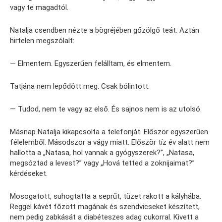
vagy te magadtól.
Natalja csendben nézte a bögréjében gőzölgő teát. Aztán
hirtelen megszólalt:
— Elmentem. Egyszerűen felálltam, és elmentem.
Tatjána nem lepődött meg. Csak bólintott.
— Tudod, nem te vagy az első. És sajnos nem is az utolsó.
Másnap Natalja kikapcsolta a telefonját. Először egyszerűen
félelemből. Másodszor a vágy miatt. Először tíz év alatt nem
hallotta a „Natasa, hol vannak a gyógyszerek?”, „Natasa,
megsóztad a levest?” vagy „Hová tetted a zoknijaimat?”
kérdéseket.
Mosogatott, suhogtatta a seprűt, tüzet rakott a kályhába.
Reggel kávét főzött magának és szendvicseket készített,
nem pedig zabkását a diabéteszes adag cukorral. Kivett a