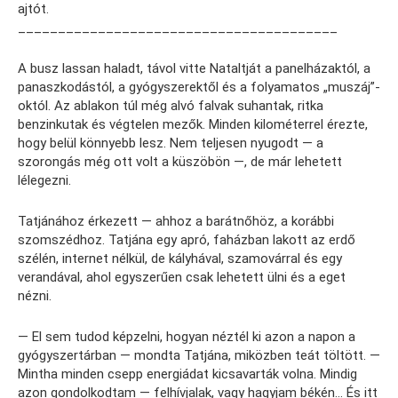
ajtót.
________________________________________
A busz lassan haladt, távol vitte Nataltját a panelházaktól, a
panaszkodástól, a gyógyszerektől és a folyamatos „muszáj”-
októl. Az ablakon túl még alvó falvak suhantak, ritka
benzinkutak és végtelen mezők. Minden kilométerrel érezte,
hogy belül könnyebb lesz. Nem teljesen nyugodt — a
szorongás még ott volt a küszöbön —, de már lehetett
lélegezni.
Tatjánához érkezett — ahhoz a barátnőhöz, a korábbi
szomszédhoz. Tatjána egy apró, faházban lakott az erdő
szélén, internet nélkül, de kályhával, szamovárral és egy
verandával, ahol egyszerűen csak lehetett ülni és a eget
nézni.
— El sem tudod képzelni, hogyan néztél ki azon a napon a
gyógyszertárban — mondta Tatjána, miközben teát töltött. —
Mintha minden csepp energiádat kicsavarták volna. Mindig
azon gondolkodtam — felhívjalak, vagy hagyjam békén… És itt