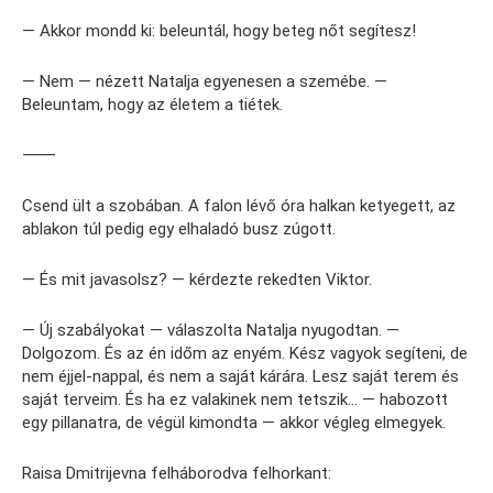
— Akkor mondd ki: beleuntál, hogy beteg nőt segítesz!
— Nem — nézett Natalja egyenesen a szemébe. —
Beleuntam, hogy az életem a tiétek.
⸻
Csend ült a szobában. A falon lévő óra halkan ketyegett, az
ablakon túl pedig egy elhaladó busz zúgott.
— És mit javasolsz? — kérdezte rekedten Viktor.
— Új szabályokat — válaszolta Natalja nyugodtan. —
Dolgozom. És az én időm az enyém. Kész vagyok segíteni, de
nem éjjel-nappal, és nem a saját kárára. Lesz saját terem és
saját terveim. És ha ez valakinek nem tetszik… — habozott
egy pillanatra, de végül kimondta — akkor végleg elmegyek.
Raisa Dmitrijevna felháborodva felhorkant: