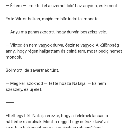
— Értem — emelte fel a szemöldökét az anyósa, és kiment.
Este Viktor halkan, majdnem bűntudattal mondta:
— Anyu ma panaszkodott, hogy durván beszélsz vele.
— Viktor, én nem vagyok durva, őszinte vagyok. A különbség
annyi, hogy régen hallgattam és csináltam, most pedig nemet
mondok.
Bólintott, de zavartnak tűnt.
— Meg kell szoknod — tette hozzá Natalja. — Ez nem
szeszély, ez új élet.
⸻
Eltelt egy hét. Natalja érezte, hogy a félelmek lassan a
háttérbe szorulnak. Most a reggelt egy csésze kávéval
kezdte a balkonnál, nem a konyhában rohangálással.