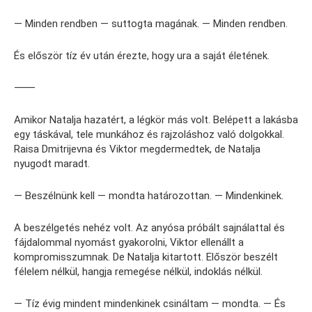
— Minden rendben — suttogta magának. — Minden rendben.
És először tíz év után érezte, hogy ura a saját életének.
⸻
Amikor Natalja hazatért, a légkör más volt. Belépett a lakásba
egy táskával, tele munkához és rajzoláshoz való dolgokkal.
Raisa Dmitrijevna és Viktor megdermedtek, de Natalja
nyugodt maradt.
— Beszélnünk kell — mondta határozottan. — Mindenkinek.
A beszélgetés nehéz volt. Az anyósa próbált sajnálattal és
fájdalommal nyomást gyakorolni, Viktor ellenállt a
kompromisszumnak. De Natalja kitartott. Először beszélt
félelem nélkül, hangja remegése nélkül, indoklás nélkül.
— Tíz évig mindent mindenkinek csináltam — mondta. — És