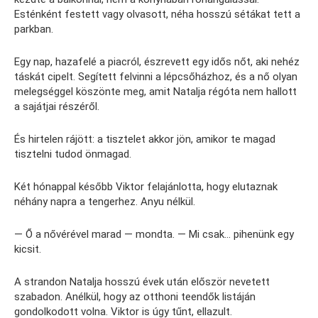
Esténként festett vagy olvasott, néha hosszú sétákat tett a
parkban.
Egy nap, hazafelé a piacról, észrevett egy idős nőt, aki nehéz
táskát cipelt. Segített felvinni a lépcsőházhoz, és a nő olyan
melegséggel köszönte meg, amit Natalja régóta nem hallott
a sajátjai részéről.
És hirtelen rájött: a tisztelet akkor jön, amikor te magad
tisztelni tudod önmagad.
Két hónappal később Viktor felajánlotta, hogy elutaznak
néhány napra a tengerhez. Anyu nélkül.
— Ő a nővérével marad — mondta. — Mi csak… pihenünk egy
kicsit.
A strandon Natalja hosszú évek után először nevetett
szabadon. Anélkül, hogy az otthoni teendők listáján
gondolkodott volna. Viktor is úgy tűnt, ellazult.