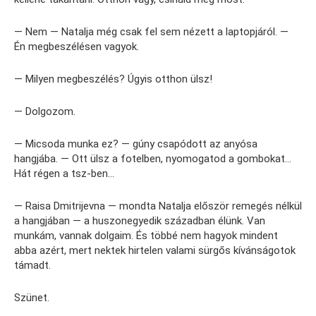
— Nem — Natalja még csak fel sem nézett a laptopjáról. —
Én megbeszélésen vagyok.
— Milyen megbeszélés? Úgyis otthon ülsz!
— Dolgozom.
— Micsoda munka ez? — gúny csapódott az anyósa
hangjába. — Ott ülsz a fotelben, nyomogatod a gombokat…
Hát régen a tsz-ben…
— Raisa Dmitrijevna — mondta Natalja először remegés nélkül
a hangjában — a huszonegyedik században élünk. Van
munkám, vannak dolgaim. És többé nem hagyok mindent
abba azért, mert nektek hirtelen valami sürgős kívánságotok
támadt.
Szünet.