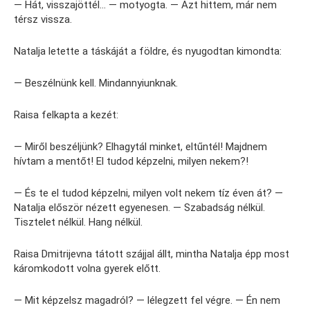
— Hát, visszajöttél… — motyogta. — Azt hittem, már nem
térsz vissza.
Natalja letette a táskáját a földre, és nyugodtan kimondta:
— Beszélnünk kell. Mindannyiunknak.
Raisa felkapta a kezét:
— Miről beszéljünk? Elhagytál minket, eltűntél! Majdnem
hívtam a mentőt! El tudod képzelni, milyen nekem?!
— És te el tudod képzelni, milyen volt nekem tíz éven át? —
Natalja először nézett egyenesen. — Szabadság nélkül.
Tisztelet nélkül. Hang nélkül.
Raisa Dmitrijevna tátott szájjal állt, mintha Natalja épp most
káromkodott volna gyerek előtt.
— Mit képzelsz magadról? — lélegzett fel végre. — Én nem