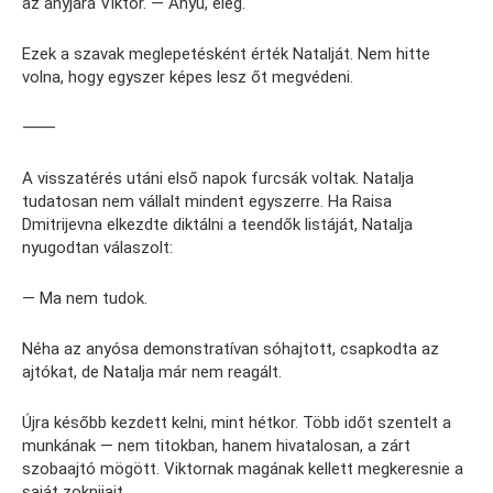
az anyjára Viktor. — Anyu, elég.
Ezek a szavak meglepetésként érték Natalját. Nem hitte
volna, hogy egyszer képes lesz őt megvédeni.
⸻
A visszatérés utáni első napok furcsák voltak. Natalja
tudatosan nem vállalt mindent egyszerre. Ha Raisa
Dmitrijevna elkezdte diktálni a teendők listáját, Natalja
nyugodtan válaszolt:
— Ma nem tudok.
Néha az anyósa demonstratívan sóhajtott, csapkodta az
ajtókat, de Natalja már nem reagált.
Újra később kezdett kelni, mint hétkor. Több időt szentelt a
munkának — nem titokban, hanem hivatalosan, a zárt
szobaajtó mögött. Viktornak magának kellett megkeresnie a
saját zoknijait.