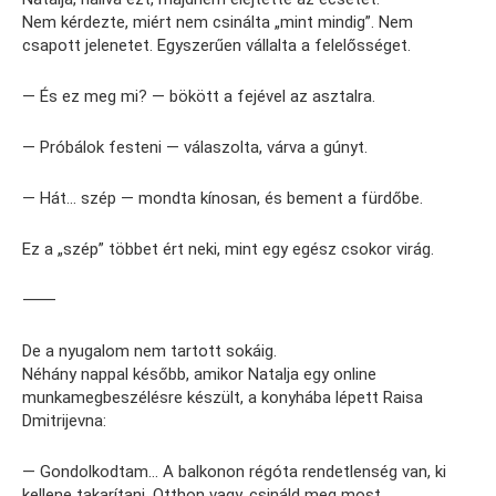
Nem kérdezte, miért nem csinálta „mint mindig”. Nem
csapott jelenetet. Egyszerűen vállalta a felelősséget.
— És ez meg mi? — bökött a fejével az asztalra.
— Próbálok festeni — válaszolta, várva a gúnyt.
— Hát… szép — mondta kínosan, és bement a fürdőbe.
Ez a „szép” többet ért neki, mint egy egész csokor virág.
⸻
De a nyugalom nem tartott sokáig.
Néhány nappal később, amikor Natalja egy online
munkamegbeszélésre készült, a konyhába lépett Raisa
Dmitrijevna:
— Gondolkodtam… A balkonon régóta rendetlenség van, ki
kellene takarítani. Otthon vagy, csináld meg most.