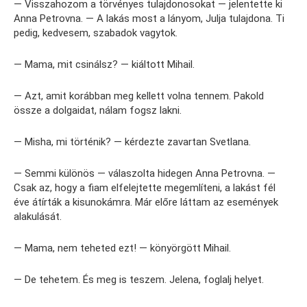
— Visszahozom a törvényes tulajdonosokat — jelentette ki
Anna Petrovna. — A lakás most a lányom, Julja tulajdona. Ti
pedig, kedvesem, szabadok vagytok.
— Mama, mit csinálsz? — kiáltott Mihail.
— Azt, amit korábban meg kellett volna tennem. Pakold
össze a dolgaidat, nálam fogsz lakni.
— Misha, mi történik? — kérdezte zavartan Svetlana.
— Semmi különös — válaszolta hidegen Anna Petrovna. —
Csak az, hogy a fiam elfelejtette megemlíteni, a lakást fél
éve átírták a kisunokámra. Már előre láttam az események
alakulását.
— Mama, nem teheted ezt! — könyörgött Mihail.
— De tehetem. És meg is teszem. Jelena, foglalj helyet.