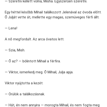
— Szeretni kellett volna, Misha. Egyszerűen szeretni.
Egy héttel később Mihail találkozott Jelenával az óvoda előtt.
Ő Julját vette át, mellette egy magas, szemüveges férfi állt.
— Lena!
A nő megfordult. Az arca óvatos lett.
— Szia, Mish.
— Ő az? — bólintott Mihail a férfira.
— Viktor, ismerkedj meg. Ő Mihail, Julja apja.
Viktor nyújtotta a kezét:
— Örülök a találkozásnak.
— Hát, én nem annyira — morogta Mihail, és nem fogta meg