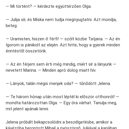
— Mi történt? — kérdezte együttérzően Olga.
— Julija sír, és Miska nem tudja megnyugtatni. Azt mondja,
beteg.
— Uramisten, hiszen ő férfi! — szólt közbe Tatjana. — Az én
Igorom is pánikolt az elején. Azt hitte, hogy a gyerek minden
érintéstől összetörik.
— Az én férjem sem érti még mindig, miért sír a lányunk —
nevetett Marina. — Minden apró dolog miatt hív.
— Lányok, talán mégis menjek oda? — tűnődött Jelena.
— Te három hónap után most léptél ki először otthonról! —
mondta határozottan Olga. — Egy óra várhat. Tanulja meg,
mit jelent apának lenni.
Jelena próbált bekapcsolódni a beszélgetésbe, amikor a
kávézóba berontott Mihail a nyöszörgő Julijával a karjában.