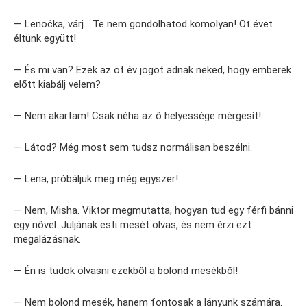
— Lenočka, várj… Te nem gondolhatod komolyan! Öt évet
éltünk együtt!
— És mi van? Ezek az öt év jogot adnak neked, hogy emberek
előtt kiabálj velem?
— Nem akartam! Csak néha az ő helyessége mérgesít!
— Látod? Még most sem tudsz normálisan beszélni.
— Lena, próbáljuk meg még egyszer!
— Nem, Misha. Viktor megmutatta, hogyan tud egy férfi bánni
egy nővel. Juljának esti mesét olvas, és nem érzi ezt
megalázásnak.
— Én is tudok olvasni ezekből a bolond mesékből!
— Nem bolond mesék, hanem fontosak a lányunk számára.