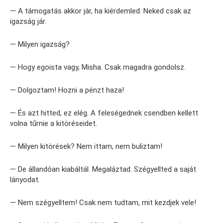
— A támogatás akkor jár, ha kiérdemled. Neked csak az
igazság jár.
— Milyen igazság?
— Hogy egoista vagy, Misha. Csak magadra gondolsz.
— Dolgoztam! Hozni a pénzt haza!
— És azt hitted, ez elég. A feleségednek csendben kellett
volna tűrnie a kitöréseidet.
— Milyen kitörések? Nem ittam, nem buliztam!
— De állandóan kiabáltál. Megaláztad. Szégyellted a saját
lányodat.
— Nem szégyelltem! Csak nem tudtam, mit kezdjek vele!