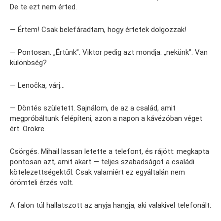
De te ezt nem érted.
— Értem! Csak belefáradtam, hogy értetek dolgozzak!
— Pontosan. „Értünk”. Viktor pedig azt mondja: „nekünk”. Van
különbség?
— Lenočka, várj…
— Döntés született. Sajnálom, de az a család, amit
megpróbáltunk felépíteni, azon a napon a kávézóban véget
ért. Örökre.
Csörgés. Mihail lassan letette a telefont, és rájött: megkapta
pontosan azt, amit akart — teljes szabadságot a családi
kötelezettségektől. Csak valamiért ez egyáltalán nem
örömteli érzés volt.
A falon túl hallatszott az anyja hangja, aki valakivel telefonált: