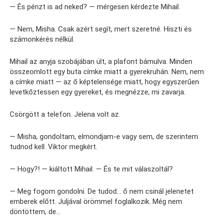
— És pénzt is ad neked? — mérgesen kérdezte Mihail.
— Nem, Misha. Csak azért segít, mert szeretné. Hiszti és
számonkérés nélkül.
Mihail az anyja szobájában ült, a plafont bámulva. Minden
összeomlott egy buta címke miatt a gyerekruhán. Nem, nem
a címke miatt — az ő képtelensége miatt, hogy egyszerűen
levetkőztessen egy gyereket, és megnézze, mi zavarja.
Csörgött a telefon. Jelena volt az.
— Misha, gondoltam, elmondjam-e vagy sem, de szerintem
tudnod kell. Viktor megkért.
— Hogy?! — kiáltott Mihail. — És te mit válaszoltál?
— Meg fogom gondolni. De tudod… ő nem csinál jelenetet
emberek előtt. Juljával örömmel foglalkozik. Még nem
döntöttem, de…