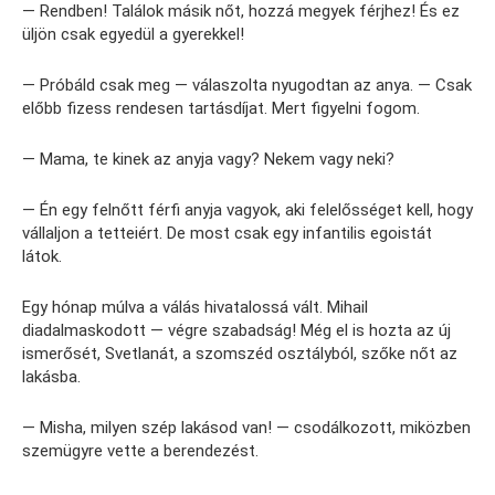
— Rendben! Találok másik nőt, hozzá megyek férjhez! És ez
üljön csak egyedül a gyerekkel!
— Próbáld csak meg — válaszolta nyugodtan az anya. — Csak
előbb fizess rendesen tartásdíjat. Mert figyelni fogom.
— Mama, te kinek az anyja vagy? Nekem vagy neki?
— Én egy felnőtt férfi anyja vagyok, aki felelősséget kell, hogy
vállaljon a tetteiért. De most csak egy infantilis egoistát
látok.
Egy hónap múlva a válás hivatalossá vált. Mihail
diadalmaskodott — végre szabadság! Még el is hozta az új
ismerősét, Svetlanát, a szomszéd osztályból, szőke nőt az
lakásba.
— Misha, milyen szép lakásod van! — csodálkozott, miközben
szemügyre vette a berendezést.