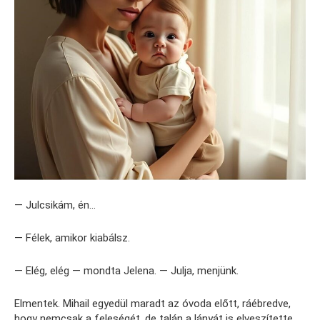
— Julcsikám, én…
— Félek, amikor kiabálsz.
— Elég, elég — mondta Jelena. — Julja, menjünk.
Elmentek. Mihail egyedül maradt az óvoda előtt, ráébredve,
hogy nemcsak a feleségét, de talán a lányát is elveszítette.