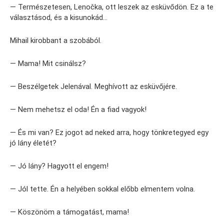
— Természetesen, Lenočka, ott leszek az esküvődön. Ez a te
választásod, és a kisunokád…
Mihail kirobbant a szobából.
— Mama! Mit csinálsz?
— Beszélgetek Jelenával. Meghívott az esküvőjére.
— Nem mehetsz el oda! Én a fiad vagyok!
— És mi van? Ez jogot ad neked arra, hogy tönkretegyed egy
jó lány életét?
— Jó lány? Hagyott el engem!
— Jól tette. Én a helyében sokkal előbb elmentem volna.
— Köszönöm a támogatást, mama!