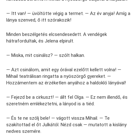
— Itt van! — üvöltötte végig a termet. — Az év anyja! Amíg a
lánya szenved, ő itt szórakozik!
Minden beszélgetés elcsendesedett. A vendégek
hátrafordultak, és Jelena elpirult.
— Miska, mit csinálsz? — szólt halkan.
— Azt csinálom, amit egy órával ezelőtt kellett volna! —
Mihail teatrálisan ringatta a nyöszörgő gyereket. —
Hozzámentem az érzéketlen anyához a haldokló lányával!
— Fejezd be a cirkuszt! — állt fel Olga. — Ez nem illendő, és
szeretném emlékeztetni, a lányod is a tiéd.
— És te ne szólj bele! — vágott vissza Mihail. — Te
szakítottad el őt Julkától. Nézd csak — mutatott a kislány
nedves szemére.