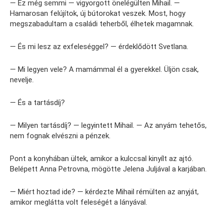
— Ez még semmi — vigyorgott önelégülten Mihail. —
Hamarosan felújítok, új bútorokat veszek. Most, hogy
megszabadultam a családi teherből, élhetek magamnak.
— És mi lesz az exfeleséggel? — érdeklődött Svetlana.
— Mi legyen vele? A mamámmal él a gyerekkel. Üljön csak,
nevelje.
— És a tartásdíj?
— Milyen tartásdíj? — legyintett Mihail. — Az anyám tehetős,
nem fognak elvészni a pénzek.
Pont a konyhában ültek, amikor a kulccsal kinyílt az ajtó.
Belépett Anna Petrovna, mögötte Jelena Juljával a karjában.
— Miért hoztad ide? — kérdezte Mihail rémülten az anyját,
amikor meglátta volt feleségét a lányával.