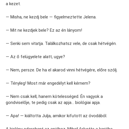
a kezet.
— Misha, ne kezdj bele — figyelmeztette Jelena.
— Mit ne kezdjek bele? Ez az én lányom!
— Senki sem vitatja. Találkozhatsz vele, de csak hétvégén.
— Az ő felügyelete alatt, ugye?
— Nem, persze. De ha el akarod vinni hétvégére, előre szólj.
— Tényleg! Most már engedélyt kell kérnem?
— Nem csak kell, hanem kötelességed. Én vagyok a
gondviselője, te pedig csak az apja… biológiai apja.
— Apa! — kiáltotta Julja, amikor kifutott az óvodából.