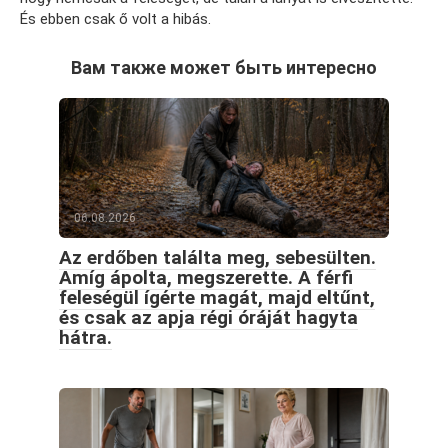
És ebben csak ő volt a hibás.
Вам также может быть интересно
06.08.2026
Az erdőben találta meg, sebesülten.
Amíg ápolta, megszerette. A férfi
feleségül ígérte magát, majd eltűnt,
és csak az apja régi óráját hagyta
hátra.