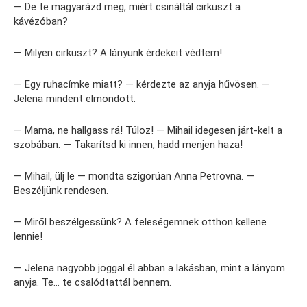
— De te magyarázd meg, miért csináltál cirkuszt a
kávézóban?
— Milyen cirkuszt? A lányunk érdekeit védtem!
— Egy ruhacímke miatt? — kérdezte az anyja hűvösen. —
Jelena mindent elmondott.
— Mama, ne hallgass rá! Túloz! — Mihail idegesen járt-kelt a
szobában. — Takarítsd ki innen, hadd menjen haza!
— Mihail, ülj le — mondta szigorúan Anna Petrovna. —
Beszéljünk rendesen.
— Miről beszélgessünk? A feleségemnek otthon kellene
lennie!
— Jelena nagyobb joggal él abban a lakásban, mint a lányom
anyja. Te… te csalódtattál bennem.