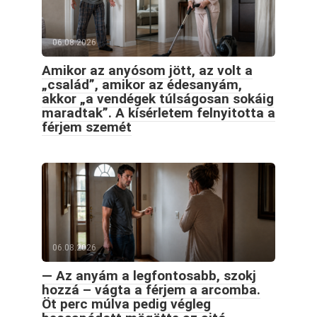
06.08.2026
Amikor az anyósom jött, az volt a
„család”, amikor az édesanyám,
akkor „a vendégek túlságosan sokáig
maradtak”. A kísérletem felnyitotta a
férjem szemét
06.08.2026
— Az anyám a legfontosabb, szokj
hozzá – vágta a férjem a arcomba.
Öt perc múlva pedig végleg