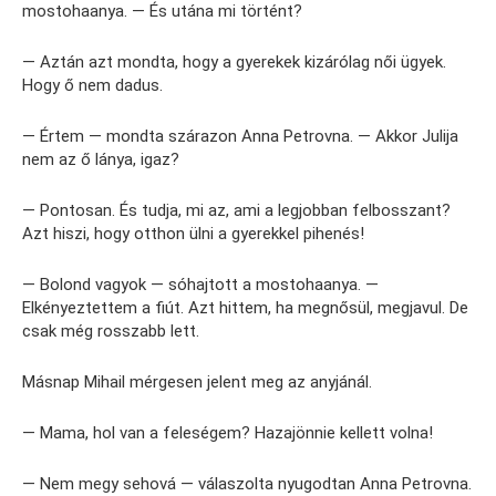
mostohaanya. — És utána mi történt?
— Aztán azt mondta, hogy a gyerekek kizárólag női ügyek.
Hogy ő nem dadus.
— Értem — mondta szárazon Anna Petrovna. — Akkor Julija
nem az ő lánya, igaz?
— Pontosan. És tudja, mi az, ami a legjobban felbosszant?
Azt hiszi, hogy otthon ülni a gyerekkel pihenés!
— Bolond vagyok — sóhajtott a mostohaanya. —
Elkényeztettem a fiút. Azt hittem, ha megnősül, megjavul. De
csak még rosszabb lett.
Másnap Mihail mérgesen jelent meg az anyjánál.
— Mama, hol van a feleségem? Hazajönnie kellett volna!
— Nem megy sehová — válaszolta nyugodtan Anna Petrovna.