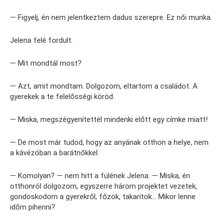
— Figyelj, én nem jelentkeztem dadus szerepre. Ez női munka.
Jelena felé fordult.
— Mit mondtál most?
— Azt, amit mondtam. Dolgozom, eltartom a családot. A
gyerekek a te felelősségi köröd.
— Miska, megszégyenítettél mindenki előtt egy címke miatt!
— De most már tudod, hogy az anyának otthon a helye, nem
a kávézóban a barátnőkkel.
— Komolyan? — nem hitt a fülének Jelena. — Miska, én
otthonról dolgozom, egyszerre három projektet vezetek,
gondoskodom a gyerekről, főzök, takarítok… Mikor lenne
időm pihenni?