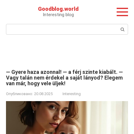
Перейти
Goodblog.world
к
Interesting blog
контенту
Поиск:
— Gyere haza azonnal! — a férj szinte kiabált. —
Vagy talán nem érdekel a saját lányod? Elegem
van már, hogy vele üljek!
Опубликовано:
20.08.2025
Interesting