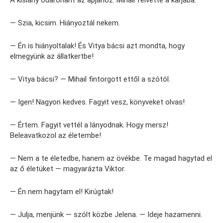
A kislány odarohant az apjához. Mihail felvette a karjába.
— Szia, kicsim. Hiányoztál nekem.
— Én is hiányoltalak! És Vitya bácsi azt mondta, hogy
elmegyünk az állatkertbe!
— Vitya bácsi? — Mihail fintorgott ettől a szótól.
— Igen! Nagyon kedves. Fagyit vesz, könyveket olvas!
— Értem. Fagyit vettél a lányodnak. Hogy mersz!
Beleavatkozol az életembe!
— Nem a te életedbe, hanem az övékbe. Te magad hagytad el
az ő életüket — magyarázta Viktor.
— Én nem hagytam el! Kirúgtak!
— Julja, menjünk — szólt közbe Jelena. — Ideje hazamenni.