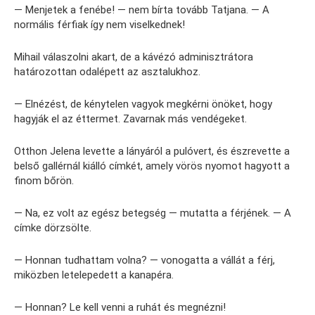
— Menjetek a fenébe! — nem bírta tovább Tatjana. — A
normális férfiak így nem viselkednek!
Mihail válaszolni akart, de a kávézó adminisztrátora
határozottan odalépett az asztalukhoz.
— Elnézést, de kénytelen vagyok megkérni önöket, hogy
hagyják el az éttermet. Zavarnak más vendégeket.
Otthon Jelena levette a lányáról a pulóvert, és észrevette a
belső gallérnál kiálló címkét, amely vörös nyomot hagyott a
finom bőrön.
— Na, ez volt az egész betegség — mutatta a férjének. — A
címke dörzsölte.
— Honnan tudhattam volna? — vonogatta a vállát a férj,
miközben letelepedett a kanapéra.
— Honnan? Le kell venni a ruhát és megnézni!