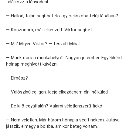
találkozz a lányoddal.
— Hallod, talán segíthetek a gyerekszoba felújításában?
— Köszönöm, már elkészült. Viktor segített.
— Mi? Milyen Viktor? — feszült Mihail.
— Munkatárs a munkahelyről. Nagyon jó ember. Egyébként
holnap meghívott kávézni.
— Elmész?
— Valószínűleg igen. Ideje elkezdenem élni nélküled.
— De ki ő egyáltalán? Valami véletlenszerű fickó!
— Nem véletlen. Már három hónapja segít nekem. Juljával
játszik, elmegy a boltba, amikor beteg voltam.