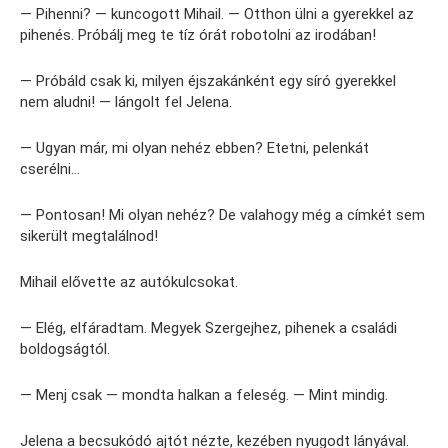
— Pihenni? — kuncogott Mihail. — Otthon ülni a gyerekkel az
pihenés. Próbálj meg te tíz órát robotolni az irodában!
— Próbáld csak ki, milyen éjszakánként egy síró gyerekkel
nem aludni! — lángolt fel Jelena.
— Ugyan már, mi olyan nehéz ebben? Etetni, pelenkát
cserélni…
— Pontosan! Mi olyan nehéz? De valahogy még a címkét sem
sikerült megtalálnod!
Mihail elővette az autókulcsokat.
— Elég, elfáradtam. Megyek Szergejhez, pihenek a családi
boldogságtól.
— Menj csak — mondta halkan a feleség. — Mint mindig.
Jelena a becsukódó ajtót nézte, kezében nyugodt lányával.