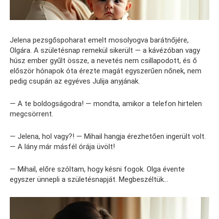
Jelena pezsgőspoharat emelt mosolyogva barátnőjére,
Olgára. A születésnap remekül sikerült — a kávézóban vagy
húsz ember gyűlt össze, a nevetés nem csillapodott, és ő
először hónapok óta érezte magát egyszerűen nőnek, nem
pedig csupán az egyéves Julija anyjának.
— A te boldogságodra! — mondta, amikor a telefon hirtelen
megcsörrent.
— Jelena, hol vagy?! — Mihail hangja érezhetően ingerült volt.
— A lány már másfél órája üvölt!
— Mihail, előre szóltam, hogy késni fogok. Olga évente
egyszer ünnepli a születésnapját. Megbeszéltük…