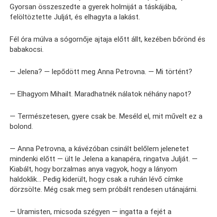
Gyorsan összeszedte a gyerek holmiját a táskájába,
felöltöztette Julját, és elhagyta a lakást.
Fél óra múlva a sógornője ajtaja előtt állt, kezében bőrönd és
babakocsi.
— Jelena? — lepődött meg Anna Petrovna. — Mi történt?
— Elhagyom Mihailt. Maradhatnék nálatok néhány napot?
— Természetesen, gyere csak be. Meséld el, mit művelt ez a
bolond.
— Anna Petrovna, a kávézóban csinált belőlem jelenetet
mindenki előtt — ült le Jelena a kanapéra, ringatva Julját. —
Kiabált, hogy borzalmas anya vagyok, hogy a lányom
haldoklik… Pedig kiderült, hogy csak a ruhán lévő címke
dörzsölte. Még csak meg sem próbált rendesen utánajárni.
— Uramisten, micsoda szégyen — ingatta a fejét a