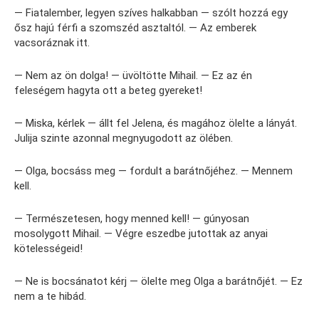
— Fiatalember, legyen szíves halkabban — szólt hozzá egy
ősz hajú férfi a szomszéd asztaltól. — Az emberek
vacsoráznak itt.
— Nem az ön dolga! — üvöltötte Mihail. — Ez az én
feleségem hagyta ott a beteg gyereket!
— Miska, kérlek — állt fel Jelena, és magához ölelte a lányát.
Julija szinte azonnal megnyugodott az ölében.
— Olga, bocsáss meg — fordult a barátnőjéhez. — Mennem
kell.
— Természetesen, hogy menned kell! — gúnyosan
mosolygott Mihail. — Végre eszedbe jutottak az anyai
kötelességeid!
— Ne is bocsánatot kérj — ölelte meg Olga a barátnőjét. — Ez
nem a te hibád.