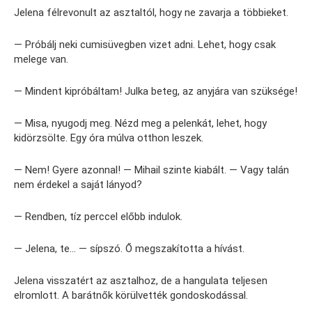
Jelena félrevonult az asztaltól, hogy ne zavarja a többieket.
— Próbálj neki cumisüvegben vizet adni. Lehet, hogy csak
melege van.
— Mindent kipróbáltam! Julka beteg, az anyjára van szüksége!
— Misa, nyugodj meg. Nézd meg a pelenkát, lehet, hogy
kidörzsölte. Egy óra múlva otthon leszek.
— Nem! Gyere azonnal! — Mihail szinte kiabált. — Vagy talán
nem érdekel a saját lányod?
— Rendben, tíz perccel előbb indulok.
— Jelena, te… — sípszó. Ő megszakította a hívást.
Jelena visszatért az asztalhoz, de a hangulata teljesen
elromlott. A barátnők körülvették gondoskodással.