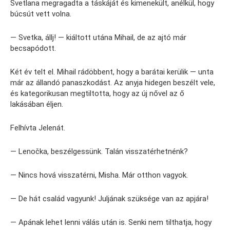
Svetlana megragadta a táskáját és kimenekült, anélkül, hogy
búcsút vett volna.
— Svetka, állj! — kiáltott utána Mihail, de az ajtó már
becsapódott.
Két év telt el. Mihail rádöbbent, hogy a barátai kerülik — unta
már az állandó panaszkodást. Az anyja hidegen beszélt vele,
és kategorikusan megtiltotta, hogy az új nővel az ő
lakásában éljen.
Felhívta Jelenát.
— Lenočka, beszélgessünk. Talán visszatérhetnénk?
— Nincs hová visszatérni, Misha. Már otthon vagyok.
— De hát család vagyunk! Juljának szüksége van az apjára!
— Apának lehet lenni válás után is. Senki nem tilthatja, hogy