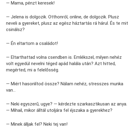
— Mama, pénzt keresek!
— Jelena is dolgozik. Otthonról, online, de dolgozik. Plusz
neveli a gyereket, plusz az egész háztartás rá hárul. És te mit
csinálsz?
— Én eltartom a családot!
— Eltarthattad volna csendben is. Emlékszel, milyen nehéz
volt egyedül nevelni téged apád halála után? Azt hitted,
megérted, mi a felelősség.
— Miért hasonlítod össze? Nálam nehéz, stresszes munka
van…
— Neki egyszerű, ugye? — kérdezte szarkasztikusan az anya.
— Mihail, mikor álltál utoljára fel éjszaka a gyerekhez?
— Minek álljak fel? Neki tej van!