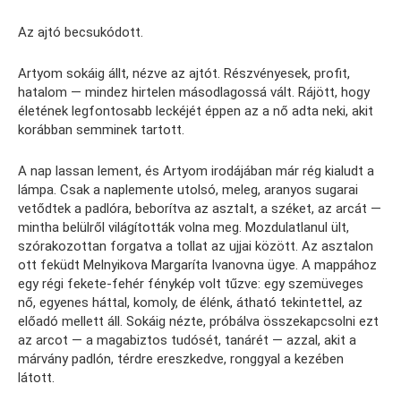
Az ajtó becsukódott.
Artyom sokáig állt, nézve az ajtót. Részvényesek, profit,
hatalom — mindez hirtelen másodlagossá vált. Rájött, hogy
életének legfontosabb leckéjét éppen az a nő adta neki, akit
korábban semminek tartott.
A nap lassan lement, és Artyom irodájában már rég kialudt a
lámpa. Csak a naplemente utolsó, meleg, aranyos sugarai
vetődtek a padlóra, beborítva az asztalt, a széket, az arcát —
mintha belülről világították volna meg. Mozdulatlanul ült,
szórakozottan forgatva a tollat az ujjai között. Az asztalon
ott feküdt Melnyikova Margaríta Ivanovna ügye. A mappához
egy régi fekete-fehér fénykép volt tűzve: egy szemüveges
nő, egyenes háttal, komoly, de élénk, átható tekintettel, az
előadó mellett áll. Sokáig nézte, próbálva összekapcsolni ezt
az arcot — a magabiztos tudósét, tanárét — azzal, akit a
márvány padlón, térdre ereszkedve, ronggyal a kezében
látott.