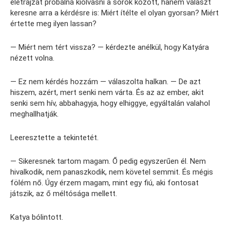
életrajzát próbálná kiolvasni a sorok között, hanem választ
keresne arra a kérdésre is: Miért ítélte el olyan gyorsan? Miért
értette meg ilyen lassan?
— Miért nem tért vissza? — kérdezte anélkül, hogy Katyára
nézett volna.
— Ez nem kérdés hozzám — válaszolta halkan. — De azt
hiszem, azért, mert senki nem várta. És az az ember, akit
senki sem hív, abbahagyja, hogy elhiggye, egyáltalán valahol
meghallhatják.
Leeresztette a tekintetét.
— Sikeresnek tartom magam. Ő pedig egyszerűen él. Nem
hivalkodik, nem panaszkodik, nem követel semmit. És mégis
fölém nő. Úgy érzem magam, mint egy fiú, aki fontosat
játszik, az ő méltósága mellett.
Katya bólintott.