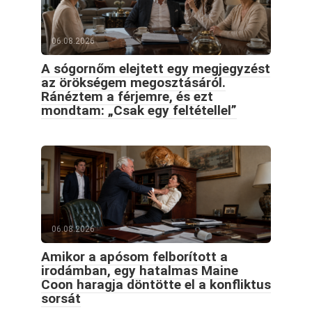
06.08.2026
A sógornőm elejtett egy megjegyzést
az örökségem megosztásáról.
Ránéztem a férjemre, és ezt
mondtam: „Csak egy feltétellel”
06.08.2026
Amikor a apósom felborított a
irodámban, egy hatalmas Maine
Coon haragja döntötte el a konfliktus
sorsát