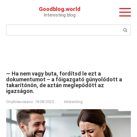
Перейти
Goodblog.world
к
Interesting blog
контенту
Поиск:
— Ha nem vagy buta, fordítsd le ezt a
dokumentumot – a főigazgató gúnyolódott a
takarítónőn, de aztán meglepődött az
igazságon.
Опубликовано:
18.08.2025
Interesting