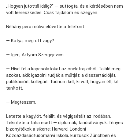
„Hogyan jutottál idáig?” — suttogta, és a kérdésében nem
volt leereszkedés. Csak fájdalom és szégyen.
Néhány perc múlva elővette a telefont.
— Katya, még ott vagy?
— Igen, Artyom Szergejevics.
— Hívd fel a kapcsolatokat az önéletrajzából. Találd meg
azokat, akik igazolni tudják a múltját: a disszertációját,
publikációit, kollégáit. Tudnom kell, ki volt, hogyan élt, kit
tanított.
— Megteszem.
Letette a kagylót, felállt, és végigsétált az irodában.
Tekintete a falra esett — diplomák, tanúsítványok, fényes
bizonyítékok a sikerre: Harvard, Londoni
Közgazdaságtudományi Iskola, kurzusok Zürichben és