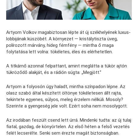
Artyom Volkov magabiztosan lépte át új székhelyének luxus-
lobbijának küszöbét. A környezet — kristálytiszta üveg,
polírozott márvány, hideg fémfény — mintha ő maga
folytatása lett volna: tökéletes, éles és elérhetetlen.
A titkárnő azonnal felpattant, amint meglátta a tükör ajtón
tükröződő alakját, és a rádión súgta: „Megjött.”
Artyom a folyosón úgy haladt, mintha színpadon lépne. Az
olasz szabó által készített öltönye tökéletesen állt rajta,
tekintete egyenes, súlyos, meleg érzelem nélküli. Mosoly?
Szerinte a gyengeség jele volt. Ezért soha nem mosolygott.
Az irodában feszült csend lett úrrá. Mindenki tudta: az új tulaj
fiatal, gazdag, de könyörtelen. Az első héten a felső vezetés
felét lecserélte. Senki sem érezte magát biztonságban.