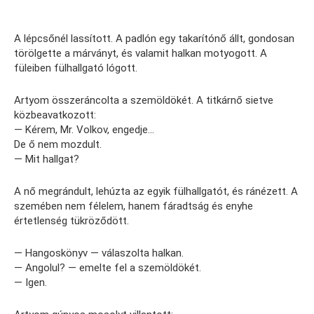
A lépcsőnél lassított. A padlón egy takarítónő állt, gondosan
törölgette a márványt, és valamit halkan motyogott. A
füleiben fülhallgató lógott.
Artyom összeráncolta a szemöldökét. A titkárnő sietve
közbeavatkozott:
— Kérem, Mr. Volkov, engedje…
De ő nem mozdult.
— Mit hallgat?
A nő megrándult, lehúzta az egyik fülhallgatót, és ránézett. A
szemében nem félelem, hanem fáradtság és enyhe
értetlenség tükröződött.
— Hangoskönyv — válaszolta halkan.
— Angolul? — emelte fel a szemöldökét.
— Igen.