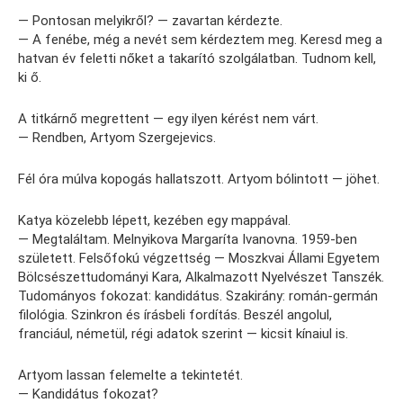
— Pontosan melyikről? — zavartan kérdezte.
— A fenébe, még a nevét sem kérdeztem meg. Keresd meg a
hatvan év feletti nőket a takarító szolgálatban. Tudnom kell,
ki ő.
A titkárnő megrettent — egy ilyen kérést nem várt.
— Rendben, Artyom Szergejevics.
Fél óra múlva kopogás hallatszott. Artyom bólintott — jöhet.
Katya közelebb lépett, kezében egy mappával.
— Megtaláltam. Melnyikova Margaríta Ivanovna. 1959-ben
született. Felsőfokú végzettség — Moszkvai Állami Egyetem
Bölcsészettudományi Kara, Alkalmazott Nyelvészet Tanszék.
Tudományos fokozat: kandidátus. Szakirány: román-germán
filológia. Szinkron és írásbeli fordítás. Beszél angolul,
franciául, németül, régi adatok szerint — kicsit kínaiul is.
Artyom lassan felemelte a tekintetét.
— Kandidátus fokozat?