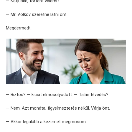
— Katjuska, történt valami?
— Mr. Volkov szeretné látni önt.
Megdermedt.
— Biztos? — kicsit elmosolyodott. — Talán tévedés?
— Nem. Azt mondta, figyelmeztetés nélkül. Várja önt.
— Akkor legalább a kezemet megmosom.