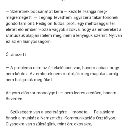
— Szeretnék bocsánatot kérni — kezdte. Hangja meg-
megremegett. — Tegnap tévedtem. Egyszerű takarítónőnek
gondoltam önt. Pedig ön tudós, profi, egy méltósággal teli
életet élő ember. Hozzá vagyok szokva, hogy az embereket a
státuszuk alapján ítélem meg, nem a lényegük szerint. Nyilván
ez az én hiányosságom.
Ő ránézett.
— A probléma nem az értékelésben van, hanem abban, hogy
nem kérdez. Az emberek nem mutatják meg magukat, amíg
nem hallgatják meg őket.
Artyom először mosolygott — nem leereszkedően, hanem
őszintén.
— Szükségem van a segítségére — mondta. — Felajánlom
önnek a munkát a Nemzetközi Kommunikációs Osztályon.
Olyanokra van szükségünk, mint ön: okosakra,