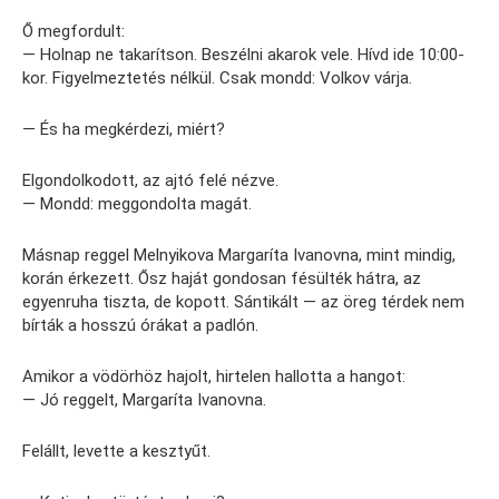
Ő megfordult:
— Holnap ne takarítson. Beszélni akarok vele. Hívd ide 10:00-
kor. Figyelmeztetés nélkül. Csak mondd: Volkov várja.
— És ha megkérdezi, miért?
Elgondolkodott, az ajtó felé nézve.
— Mondd: meggondolta magát.
Másnap reggel Melnyikova Margaríta Ivanovna, mint mindig,
korán érkezett. Ősz haját gondosan fésülték hátra, az
egyenruha tiszta, de kopott. Sántikált — az öreg térdek nem
bírták a hosszú órákat a padlón.
Amikor a vödörhöz hajolt, hirtelen hallotta a hangot:
— Jó reggelt, Margaríta Ivanovna.
Felállt, levette a kesztyűt.