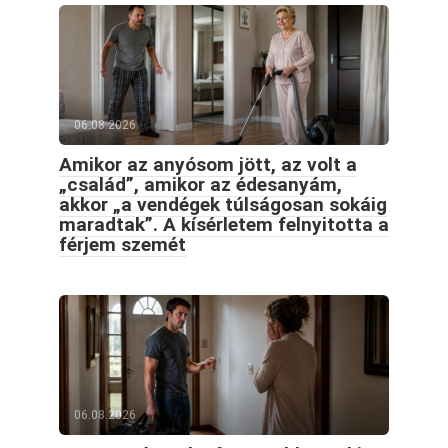
06.08.2026
Amikor az anyósom jött, az volt a
„család”, amikor az édesanyám,
akkor „a vendégek túlságosan sokáig
maradtak”. A kísérletem felnyitotta a
férjem szemét
06.08.2026