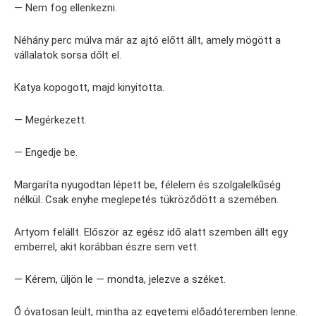
— Nem fog ellenkezni.
Néhány perc múlva már az ajtó előtt állt, amely mögött a
vállalatok sorsa dőlt el.
Katya kopogott, majd kinyitotta.
— Megérkezett.
— Engedje be.
Margaríta nyugodtan lépett be, félelem és szolgalelkűség
nélkül. Csak enyhe meglepetés tükröződött a szemében.
Artyom felállt. Először az egész idő alatt szemben állt egy
emberrel, akit korábban észre sem vett.
— Kérem, üljön le — mondta, jelezve a széket.
Ő óvatosan leült, mintha az egyetemi előadóteremben lenne.