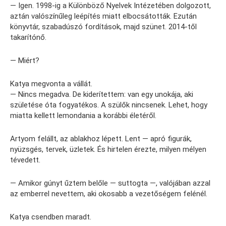
— Igen. 1998-ig a Különböző Nyelvek Intézetében dolgozott,
aztán valószínűleg leépítés miatt elbocsátották. Ezután
könyvtár, szabadúszó fordítások, majd szünet. 2014-től
takarítónő.
— Miért?
Katya megvonta a vállát.
— Nincs megadva. De kiderítettem: van egy unokája, aki
születése óta fogyatékos. A szülők nincsenek. Lehet, hogy
miatta kellett lemondania a korábbi életéről.
Artyom felállt, az ablakhoz lépett. Lent — apró figurák,
nyüzsgés, tervek, üzletek. És hirtelen érezte, milyen mélyen
tévedett.
— Amikor gúnyt űztem belőle — suttogta —, valójában azzal
az emberrel nevettem, aki okosabb a vezetőségem felénél.
Katya csendben maradt.