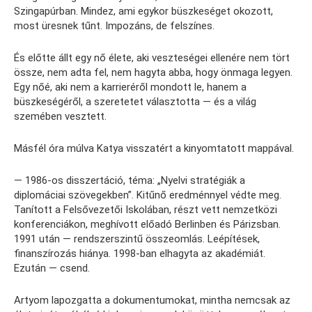
Szingapúrban. Mindez, ami egykor büszkeséget okozott,
most üresnek tűnt. Impozáns, de felszínes.
És előtte állt egy nő élete, aki veszteségei ellenére nem tört
össze, nem adta fel, nem hagyta abba, hogy önmaga legyen.
Egy nőé, aki nem a karrieréről mondott le, hanem a
büszkeségéről, a szeretetet választotta — és a világ
szemében vesztett.
Másfél óra múlva Katya visszatért a kinyomtatott mappával.
— 1986-os disszertáció, téma: „Nyelvi stratégiák a
diplomáciai szövegekben”. Kitűnő eredménnyel védte meg.
Tanított a Felsővezetői Iskolában, részt vett nemzetközi
konferenciákon, meghívott előadó Berlinben és Párizsban.
1991 után — rendszerszintű összeomlás. Leépítések,
finanszírozás hiánya. 1998-ban elhagyta az akadémiát.
Ezután — csend.
Artyom lapozgatta a dokumentumokat, mintha nemcsak az