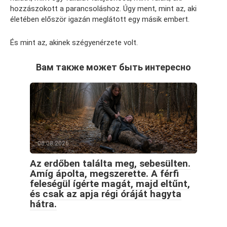
hozzászokott a parancsoláshoz. Úgy ment, mint az, aki
életében először igazán meglátott egy másik embert.
És mint az, akinek szégyenérzete volt.
Вам также может быть интересно
06.08.2026
Az erdőben találta meg, sebesülten.
Amíg ápolta, megszerette. A férfi
feleségül ígérte magát, majd eltűnt,
és csak az apja régi óráját hagyta
hátra.