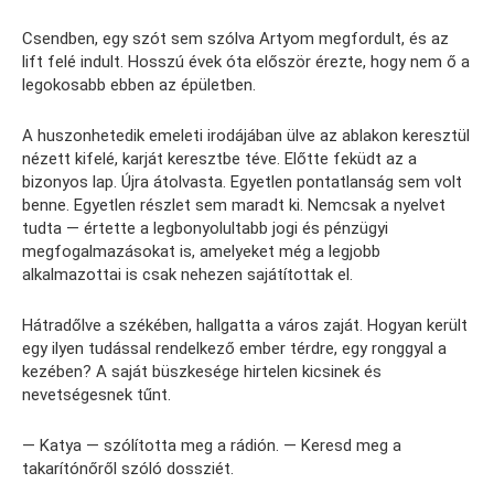
Csendben, egy szót sem szólva Artyom megfordult, és az
lift felé indult. Hosszú évek óta először érezte, hogy nem ő a
legokosabb ebben az épületben.
A huszonhetedik emeleti irodájában ülve az ablakon keresztül
nézett kifelé, karját keresztbe téve. Előtte feküdt az a
bizonyos lap. Újra átolvasta. Egyetlen pontatlanság sem volt
benne. Egyetlen részlet sem maradt ki. Nemcsak a nyelvet
tudta — értette a legbonyolultabb jogi és pénzügyi
megfogalmazásokat is, amelyeket még a legjobb
alkalmazottai is csak nehezen sajátítottak el.
Hátradőlve a székében, hallgatta a város zaját. Hogyan került
egy ilyen tudással rendelkező ember térdre, egy ronggyal a
kezében? A saját büszkesége hirtelen kicsinek és
nevetségesnek tűnt.
— Katya — szólította meg a rádión. — Keresd meg a
takarítónőről szóló dossziét.