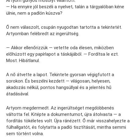
Artyom gúnyos mosolyt villantott:
— Ha ennyire jól beszéli a nyelvet, talán a tárgyalóban kéne
ülnie, nem a padlón kúszva?
Ő nem válaszolt, csupán nyugodtan tartotta a tekintetét.
Artyomban felébredt az ingerültség.
— Akkor ellenőrizzük — vetette oda élesen, miközben
előhúzott egy papírlapot a táskájából. — Fordítsa le ezt.
Most. Hibátlanul.
A nő átvette a lapot. Tekintete gyorsan végigfutott a
sorokon. És beszélni kezdett — világosan, helyesen,
akadozás nélkül, pontos hangsúllyal és a jelentés hű
átadásával.
Artyom megdermedt. Az ingerültséget megdöbbenés
váltotta fel. Kitépte a dokumentumot, újra átolvasta — a
fordítás tökéletes volt. Újra ránézett. Ő már visszahelyezte a
fülhallgatót, és folytatta a padló tisztítását, mintha semmi
sem történt volna.