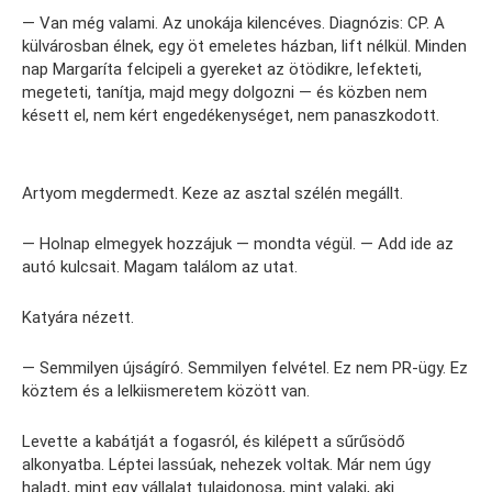
— Van még valami. Az unokája kilencéves. Diagnózis: CP. A
külvárosban élnek, egy öt emeletes házban, lift nélkül. Minden
nap Margaríta felcipeli a gyereket az ötödikre, lefekteti,
megeteti, tanítja, majd megy dolgozni — és közben nem
késett el, nem kért engedékenységet, nem panaszkodott.
Artyom megdermedt. Keze az asztal szélén megállt.
— Holnap elmegyek hozzájuk — mondta végül. — Add ide az
autó kulcsait. Magam találom az utat.
Katyára nézett.
— Semmilyen újságíró. Semmilyen felvétel. Ez nem PR-ügy. Ez
köztem és a lelkiismeretem között van.
Levette a kabátját a fogasról, és kilépett a sűrűsödő
alkonyatba. Léptei lassúak, nehezek voltak. Már nem úgy
haladt, mint egy vállalat tulajdonosa, mint valaki, aki