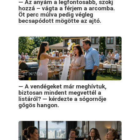
— Az anyám a legfontosabb, szokj
hozzá – vágta a férjem a arcomba.
Öt perc múlva pedig végleg
becsapódott mögötte az ajtó.
06.08.2026
— A vendégeket már meghívtuk,
biztosan mindent megvettél a
listáról? — kérdezte a sógornője
gőgös hangon.