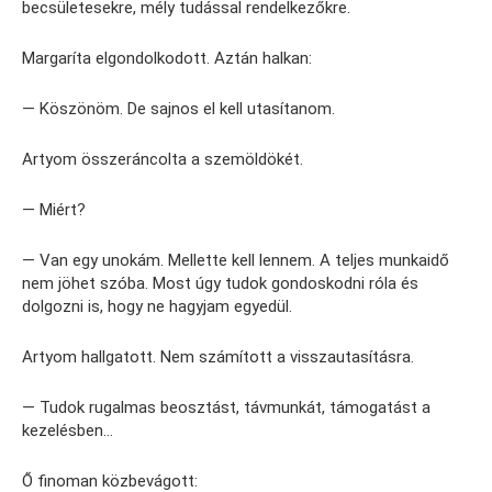
becsületesekre, mély tudással rendelkezőkre.
Margaríta elgondolkodott. Aztán halkan:
— Köszönöm. De sajnos el kell utasítanom.
Artyom összeráncolta a szemöldökét.
— Miért?
— Van egy unokám. Mellette kell lennem. A teljes munkaidő
nem jöhet szóba. Most úgy tudok gondoskodni róla és
dolgozni is, hogy ne hagyjam egyedül.
Artyom hallgatott. Nem számított a visszautasításra.
— Tudok rugalmas beosztást, távmunkát, támogatást a
kezelésben…
Ő finoman közbevágott: