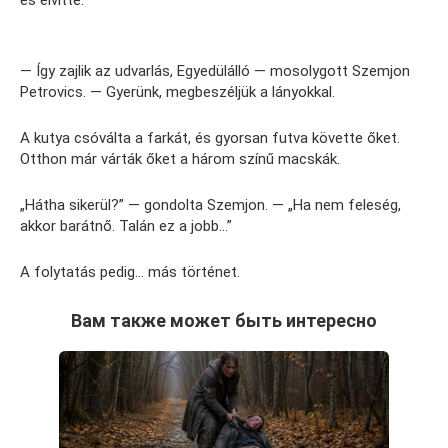
és elvitte.
— Így zajlik az udvarlás, Egyedülálló — mosolygott Szemjon
Petrovics. — Gyerünk, megbeszéljük a lányokkal.
A kutya csóválta a farkát, és gyorsan futva követte őket.
Otthon már várták őket a három színű macskák.
„Hátha sikerül?” — gondolta Szemjon. — „Ha nem feleség,
akkor barátnő. Talán ez a jobb…”
A folytatás pedig… más történet.
Вам также может быть интересно