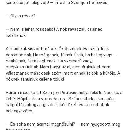
keserűségét, elég volt! — intett le Szemjon Petrovics.
— Olyan rossz?
— Nem is lehet rosszabb! A nők ravaszak, csalnak,
hálátlanok!
A macskák viszont mások. Ők őszinték. Ha szeretnek,
dorombolnak. Ha mérgesek, fújnak. Érzik, ha beteg vagy —
odabújnak, felmelegítenek. Ha szomorú vagy,
megvigasztalnak. Nem hagynak el, nem árulnak el, nem
választanak mást csak azért, mert annak telebb a hűtője. A
nőknek tanulniuk kellene tőlük!
Három macska élt Szemjon Petrovicsnél: a fekete Nocska, a
fehér Hópihe és a vörös Aurora. Szépen ültek a kanapén,
hallgatták, ahogy a gazdi dicséri őket, és doromboltak
beleegyezően.
— És soha nem akartál megnősülni? — nem nyugodott meg