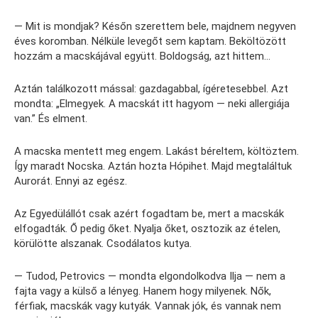
— Mit is mondjak? Későn szerettem bele, majdnem negyven
éves koromban. Nélküle levegőt sem kaptam. Beköltözött
hozzám a macskájával együtt. Boldogság, azt hittem…
Aztán találkozott mással: gazdagabbal, ígéretesebbel. Azt
mondta: „Elmegyek. A macskát itt hagyom — neki allergiája
van.” És elment.
A macska mentett meg engem. Lakást béreltem, költöztem.
Így maradt Nocska. Aztán hozta Hópihet. Majd megtaláltuk
Aurorát. Ennyi az egész.
Az Egyedülállót csak azért fogadtam be, mert a macskák
elfogadták. Ő pedig őket. Nyalja őket, osztozik az ételen,
körülötte alszanak. Csodálatos kutya.
— Tudod, Petrovics — mondta elgondolkodva Ilja — nem a
fajta vagy a külső a lényeg. Hanem hogy milyenek. Nők,
férfiak, macskák vagy kutyák. Vannak jók, és vannak nem