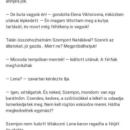
annyira jók.
— De buta vagyok én! — gondolta Elena Viktorovna, miközben
utánuk lépkedett. — Én magam tiltottam meg a kutya
tartását, és most még féltékeny is vagyok!
Talán összehozhatnám Szemjont Natáliával? Szereti az
állatokat, jó gazda… Miért ne? Megpróbálhatjuk!
— Micsoda tempóban mentek! — kiáltott utánuk. A férfiak
megfordultak.
— Lena? — zavartan kérdezte Ilja.
— Igen, sétálgatok. És neked, Szemjon, mondom: van egy
barátnőm. Csendes, kedves, a szőrösökkel a lelkét is odaadja.
Ismerkedjetek meg. Nem kell rögtön esküvőre menni. Hátha
megkedvelitek egymást?
Szemjon nem tudott tiltakozni: Lena karon ragadta a férjét