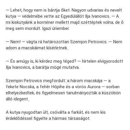
— Lehet, hogy nem is bántja őket. Nagyon udvarias és nevelt
kutya — védelmébe vette az Egyedülállót Ilja Ivanovics. — A
mi kiskutyáink a konténer mellett majd széttéptek volna, de ő
meg sem mordult. Igazi úriember.
— Nem! — vágta rá határozottan Szemjon Petrovics. — Nem
adom a macskáimat kísérletnek.
— És amúgy is, ki kérdez meg téged? — hirtelen elvigyorodott
Ilja Ivanovics, a barátja mögé mutatva.
Szemjon Petrovics megfordult: a három macskája — a
fekete Nocska, a fehér Hópihe és a vörös Aurora — sorban
elhelyezkedtek, és figyelmesen tanulmányozták a küszöbön
álló idegent.
A kutya nyugodtan ült, csóválta a farkát, és nem kis
érdeklődéssel figyelte a hármas társaságot.