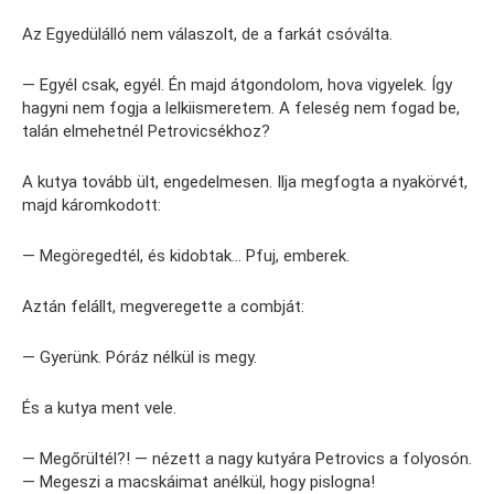
Az Egyedülálló nem válaszolt, de a farkát csóválta.
— Egyél csak, egyél. Én majd átgondolom, hova vigyelek. Így
hagyni nem fogja a lelkiismeretem. A feleség nem fogad be,
talán elmehetnél Petrovicsékhoz?
A kutya tovább ült, engedelmesen. Ilja megfogta a nyakörvét,
majd káromkodott:
— Megöregedtél, és kidobtak… Pfuj, emberek.
Aztán felállt, megveregette a combját:
— Gyerünk. Póráz nélkül is megy.
És a kutya ment vele.
— Megőrültél?! — nézett a nagy kutyára Petrovics a folyosón.
— Megeszi a macskáimat anélkül, hogy pislogna!