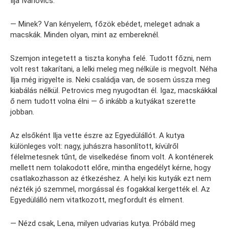
Ilja Ivanovics.
— Minek? Van kényelem, főzök ebédet, meleget adnak a
macskák. Minden olyan, mint az embereknél.
Szemjon integetett a tiszta konyha felé. Tudott főzni, nem
volt rest takarítani, a lelki meleg meg nélküle is megvolt. Néha
Ilja még irigyelte is. Neki családja van, de sosem ússza meg
kiabálás nélkül. Petrovics meg nyugodtan él. Igaz, macskákkal
ő nem tudott volna élni — ő inkább a kutyákat szerette
jobban.
Az elsőként Ilja vette észre az Egyedülállót. A kutya
különleges volt: nagy, juhászra hasonlított, kívülről
félelmetesnek tűnt, de viselkedése finom volt. A konténerek
mellett nem tolakodott előre, mintha engedélyt kérne, hogy
csatlakozhasson az étkezéshez. A helyi kis kutyák ezt nem
nézték jó szemmel, morgással és fogakkal kergették el. Az
Egyedülálló nem vitatkozott, megfordult és elment.
— Nézd csak, Lena, milyen udvarias kutya. Próbáld meg