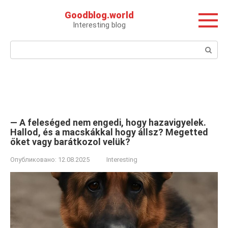
Перейти
Goodblog.world
к
Interesting blog
контенту
Поиск:
— A feleséged nem engedi, hogy hazavigyelek.
Hallod, és a macskákkal hogy állsz? Megetted
őket vagy barátkozol velük?
Опубликовано:
12.08.2025
Interesting