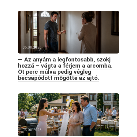
06.08.2026
— Az anyám a legfontosabb, szokj
hozzá – vágta a férjem a arcomba.
Öt perc múlva pedig végleg
becsapódott mögötte az ajtó.
06.08.2026