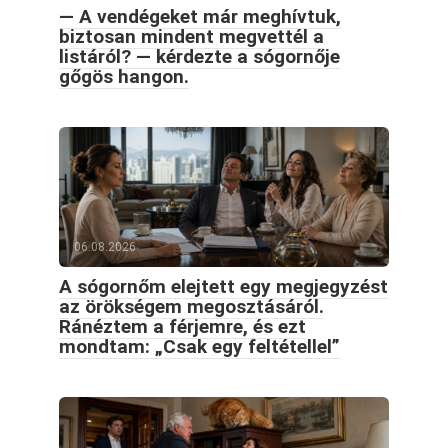
— A vendégeket már meghívtuk,
biztosan mindent megvettél a
listáról? — kérdezte a sógornője
gőgös hangon.
06.08.2026
A sógornőm elejtett egy megjegyzést
az örökségem megosztásáról.
Ránéztem a férjemre, és ezt
mondtam: „Csak egy feltétellel”