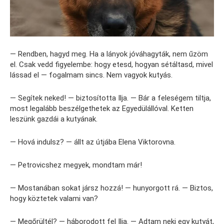
— Rendben, hagyd meg. Ha a lányok jóváhagyták, nem űzöm
el. Csak vedd figyelembe: hogy etesd, hogyan sétáltasd, mivel
lássad el — fogalmam sincs. Nem vagyok kutyás.
— Segítek neked! — biztosította Ilja. — Bár a feleségem tiltja,
most legalább beszélgethetek az Egyedülállóval. Ketten
leszünk gazdái a kutyának.
— Hová indulsz? — állt az útjába Elena Viktorovna.
— Petrovicshez megyek, mondtam már!
— Mostanában sokat jársz hozzá! — hunyorgott rá. — Biztos,
hogy köztetek valami van?
— Megőrültél? — háborodott fel Ilja. — Adtam neki egy kutyát,