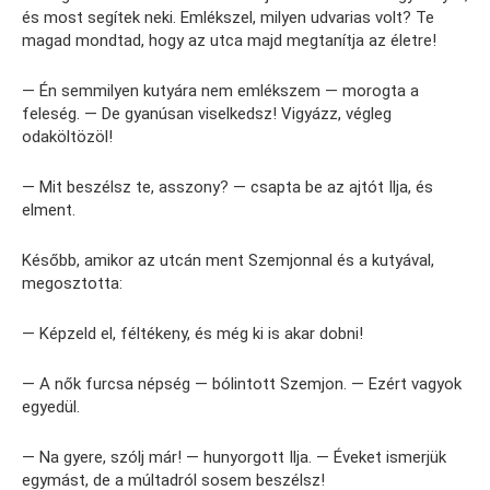
és most segítek neki. Emlékszel, milyen udvarias volt? Te
magad mondtad, hogy az utca majd megtanítja az életre!
— Én semmilyen kutyára nem emlékszem — morogta a
feleség. — De gyanúsan viselkedsz! Vigyázz, végleg
odaköltözöl!
— Mit beszélsz te, asszony? — csapta be az ajtót Ilja, és
elment.
Később, amikor az utcán ment Szemjonnal és a kutyával,
megosztotta:
— Képzeld el, féltékeny, és még ki is akar dobni!
— A nők furcsa népség — bólintott Szemjon. — Ezért vagyok
egyedül.
— Na gyere, szólj már! — hunyorgott Ilja. — Éveket ismerjük
egymást, de a múltadról sosem beszélsz!