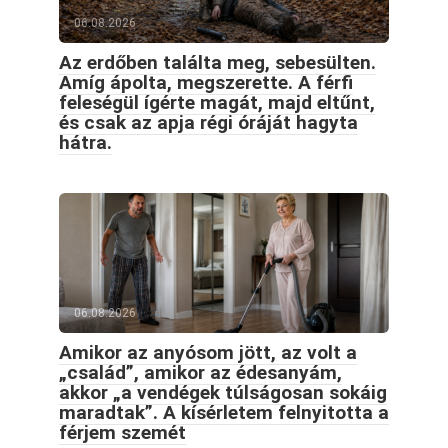
06.08.2026
Az erdőben találta meg, sebesülten.
Amíg ápolta, megszerette. A férfi
feleségül ígérte magát, majd eltűnt,
és csak az apja régi óráját hagyta
hátra.
06.08.2026
Amikor az anyósom jött, az volt a
„család”, amikor az édesanyám,
akkor „a vendégek túlságosan sokáig
maradtak”. A kísérletem felnyitotta a
férjem szemét