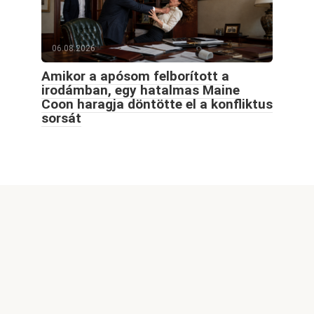
06.08.2026
Amikor a apósom felborított a
irodámban, egy hatalmas Maine
Coon haragja döntötte el a konfliktus
sorsát
© 2026 Goodblog.world All rights reserved
Welcome to GoodBlog.World, your go-to destination for
captivating content, exciting themes, and inspiring stories.
Our site features a wide range of engaging articles,
informative videos, and stunning images, all designed to
spark your curiosity and enrich your knowledge. Whether