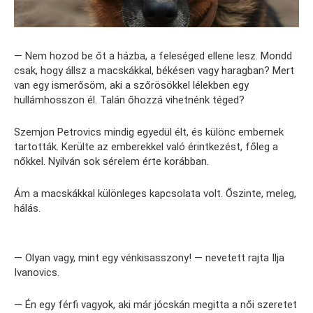
— Nem hozod be őt a házba, a feleséged ellene lesz. Mondd
csak, hogy állsz a macskákkal, békésen vagy haragban? Mert
van egy ismerősöm, aki a szőrösökkel lélekben egy
hullámhosszon él. Talán őhozzá vihetnénk téged?
Szemjon Petrovics mindig egyedül élt, és különc embernek
tartották. Kerülte az emberekkel való érintkezést, főleg a
nőkkel. Nyilván sok sérelem érte korábban.
Ám a macskákkal különleges kapcsolata volt. Őszinte, meleg,
hálás.
— Olyan vagy, mint egy vénkisasszony! — nevetett rajta Ilja
Ivanovics.
— Én egy férfi vagyok, aki már jócskán megitta a női szeretet