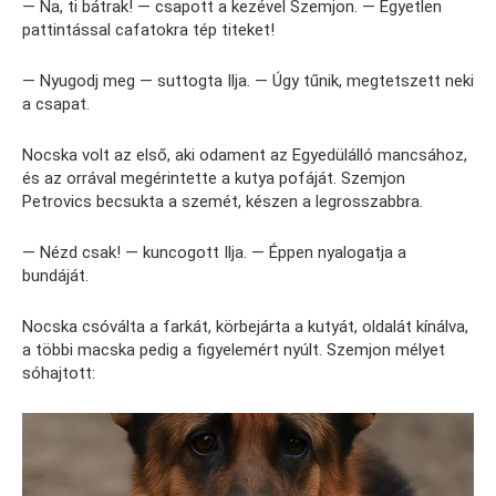
— Na, ti bátrak! — csapott a kezével Szemjon. — Egyetlen
pattintással cafatokra tép titeket!
— Nyugodj meg — suttogta Ilja. — Úgy tűnik, megtetszett neki
a csapat.
Nocska volt az első, aki odament az Egyedülálló mancsához,
és az orrával megérintette a kutya pofáját. Szemjon
Petrovics becsukta a szemét, készen a legrosszabbra.
— Nézd csak! — kuncogott Ilja. — Éppen nyalogatja a
bundáját.
Nocska csóválta a farkát, körbejárta a kutyát, oldalát kínálva,
a többi macska pedig a figyelemért nyúlt. Szemjon mélyet
sóhajtott: