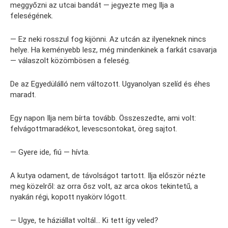
meggyőzni az utcai bandát — jegyezte meg Ilja a
feleségének.
— Ez neki rosszul fog kijönni. Az utcán az ilyeneknek nincs
helye. Ha keményebb lesz, még mindenkinek a farkát csavarja
— válaszolt közömbösen a feleség.
De az Egyedülálló nem változott. Ugyanolyan szelíd és éhes
maradt.
Egy napon Ilja nem bírta tovább. Összeszedte, ami volt:
felvágottmaradékot, levescsontokat, öreg sajtot.
— Gyere ide, fiú — hívta.
A kutya odament, de távolságot tartott. Ilja először nézte
meg közelről: az orra ősz volt, az arca okos tekintetű, a
nyakán régi, kopott nyakörv lógott.
— Ugye, te háziállat voltál… Ki tett így veled?