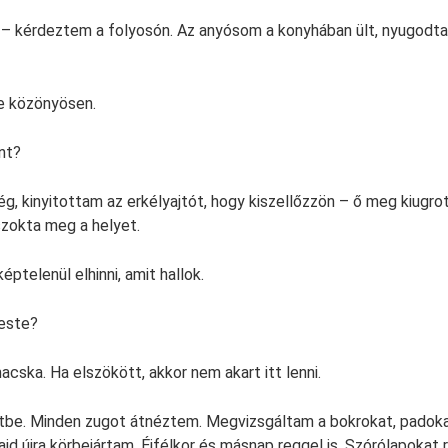
 – kérdeztem a folyosón. Az anyósom a konyhában ült, nyugodta
e közönyösen.
nt?
g, kinyitottam az erkélyajtót, hogy kiszellőzzön – ő meg kiugrott
szokta meg a helyet.
telenül elhinni, amit hallok.
este?
cska. Ha elszökött, akkor nem akart itt lenni.
tbe. Minden zugot átnéztem. Megvizsgáltam a bokrokat, padokat
d újra körbejártam. Éjfélkor és másnap reggel is. Szórólapokat 