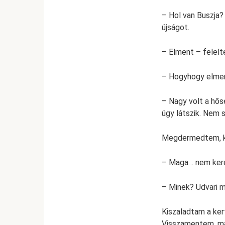
– Hol van Buszja?
újságot.
– Elment – felelt
– Hogyhogy elme
– Nagy volt a hősé
úgy látszik. Nem 
Megdermedtem, kép
– Maga… nem ker
– Minek? Udvari ma
Kiszaladtam a ker
Visszamentem, maj