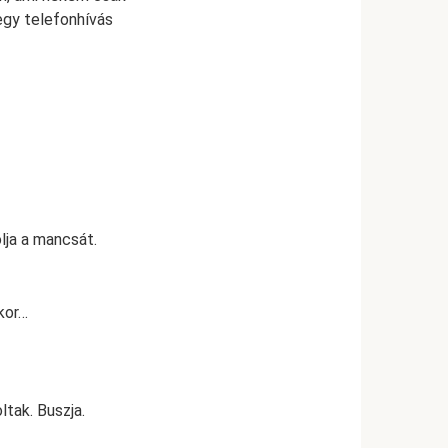
egy telefonhívás
lja a mancsát.
kor…
tak. Buszja.