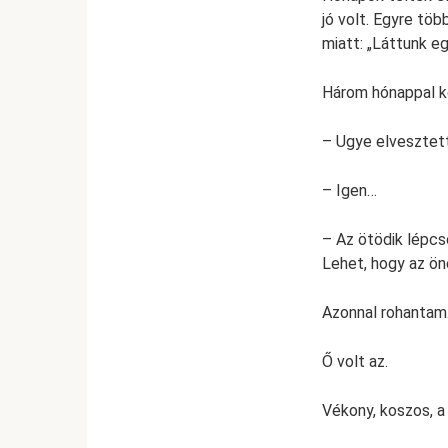
jó volt. Egyre tö
miatt: „Láttunk e
Három hónappal ké
– Ugye elvesztet
– Igen…
– Az ötödik lépc
Lehet, hogy az ö
Azonnal rohantam.
Ő volt az.
Vékony, koszos, a