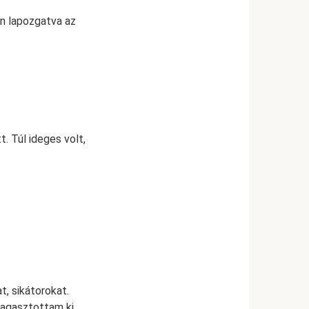
n lapozgatva az
. Túl ideges volt,
, sikátorokat.
ragasztottam ki,