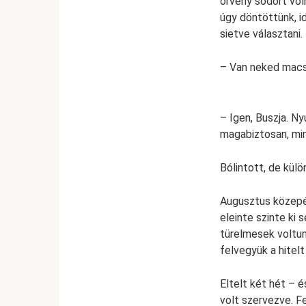
örvény sodort vol
úgy döntöttünk, i
sietve választani.
– Van neked macsk
– Igen, Buszja. Ny
magabiztosan, mint
Bólintott, de kül
Augusztus közepén
eleinte szinte ki 
türelmesek voltunk
felvegyük a hitel
Eltelt két hét – é
volt szervezve. F