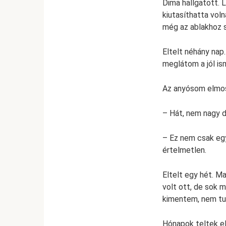
Dima hallgatott. 
kiutasíthatta vol
még az ablakhoz 
Eltelt néhány nap
meglátom a jól ism
Az anyósom elmo
– Hát, nem nagy d
– Ez nem csak eg
értelmetlen.
Eltelt egy hét. M
volt ott, de sok 
kimentem, nem tu
Hónapok teltek el.