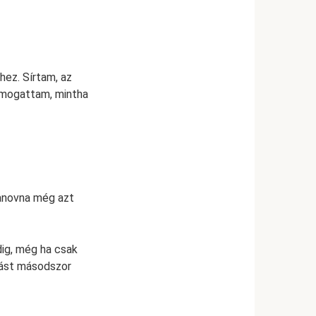
ez. Sírtam, az
imogattam, mintha
vanovna még azt
edig, még ha csak
pást másodszor