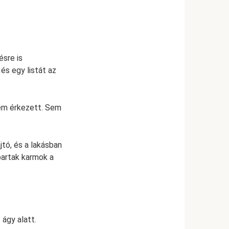
ésre is
és egy listát az
sem érkezett. Sem
jtó, és a lakásban
artak karmok a
ágy alatt.