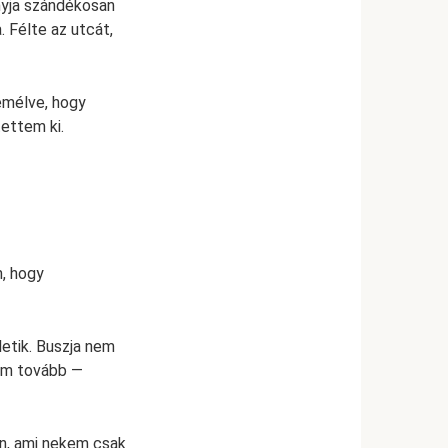
anyja szándékosan
 Félte az utcát,
emélve, hogy
tettem ki.
, hogy
etik. Buszja nem
tam tovább —
on, ami nekem csak