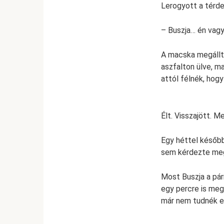
Lerogyott a térd
– Buszja… én vagy
A macska megállt
aszfalton ülve, m
attól félnék, hogy
Élt. Visszajött. M
Egy héttel később
sem kérdezte meg
Most Buszja a párn
egy percre is meg
már nem tudnék el