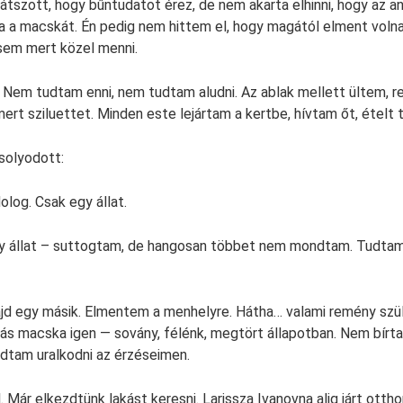
Látszott, hogy bűntudatot érez, de nem akarta elhinni, hogy az 
na a macskát. Én pedig nem hittem el, hogy magától elment volna.
sem mert közel menni.
. Nem tudtam enni, nem tudtam aludni. Az ablak mellett ültem, r
ert sziluettet. Minden este lejártam a kertbe, hívtam őt, ételt 
solyodott:
olog. Csak egy állat.
y állat – suttogtam, de hangosan többet nem mondtam. Tudtam
ajd egy másik. Elmentem a menhelyre. Hátha… valami remény szül
más macska igen — sovány, félénk, megtört állapotban. Nem bír
dtam uralkodni az érzéseimen.
 Már elkezdtünk lakást keresni. Larissza Ivanovna alig járt otth