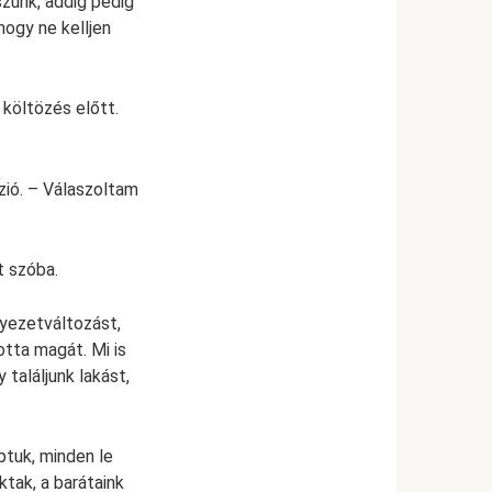
szünk, addig pedig
hogy ne kelljen
költözés előtt.
szió. – Válaszoltam
t szóba.
yezetváltozást,
otta magát. Mi is
 találjunk lakást,
aptuk, minden le
ktak, a barátaink