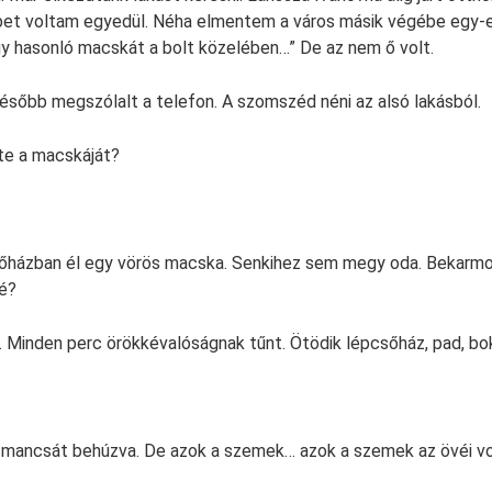
bbet voltam egyedül. Néha elmentem a város másik végébe egy-
gy hasonló macskát a bolt közelében…” De az nem ő volt.
sőbb megszólalt a telefon. A szomszéd néni az alsó lakásból.
te a macskáját?
sőházban él egy vörös macska. Senkihez sem megy oda. Bekarmo
né?
 Minden perc örökkévalóságnak tűnt. Ötödik lépcsőház, pad, bo
 mancsát behúzva. De azok a szemek… azok a szemek az övéi vol