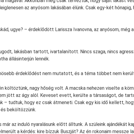
na magával. Akkoriban még csak terveztük, hogy saját lakást ve
deiglenesen az anyósom lakásában élünk. Csak egy-két hónapig, 
ád, ugye? – érdeklődött Larissza Ivanovna, az anyósom, még a 
ugodt, lakásban tartott, ivartalanított. Nincs szaga, nincs agres
ha állásinterjún lennék.
önösebb érdeklődést nem mutatott, és a téma többet nem kerül
 költöztünk, nagy hőség volt. A macska nehezen viselte a körn
sem jött az ágy alól. Keveset evett, kerülte a társaságot, de tart
 – tudtuk, hogy ez csak átmeneti. Csak egy kis idő kellett, hogy
t és beköltözzünk.
s már az induló nyaralásunk előtt álltunk. A szüleink ajándékát k
elmerült a kérdés: kire bízzuk Buszját? Az én rokonaim messze la