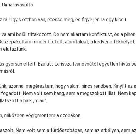
. Dima javasolta:
 rá. Úgyis otthon van, etesse meg, és figyeljen rá egy kicsit.
valami belül tiltakozott. De nem akartam konfliktust, és a pihen
sszepakoltam mindent: ételt, alomtálcát, a kedvenc fekhelyét, 
n elutaztunk.
lás gyorsan eltelt. Ezalatt Larissza Ivanovnától egyetlen hívás 
másról.
ünk, azonnal megéreztem, hogy valami nincs rendben. Kinyílt az a
fogadott. Nem volt sem hang, sem a megszokott illat. Nem kap
latszott a halk „miau”.
am, miközben végigmentem a szobákon.
szolt. Nem volt sem a fürdőszobában, sem az erkélyen, sem az 