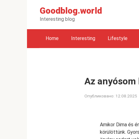
Перейти
Goodblog.world
к
контенту
Interesting blog
Home
Interesting
Lifestyle
Az anyósom 
Опубликовано:
12.08.2025
Amikor Dima és én
körülöttünk. Gyor