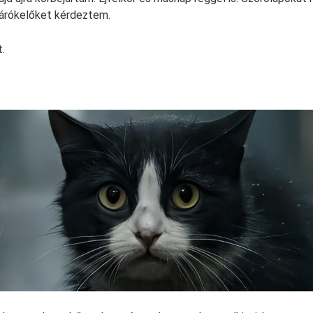
járókelőket kérdeztem.
.