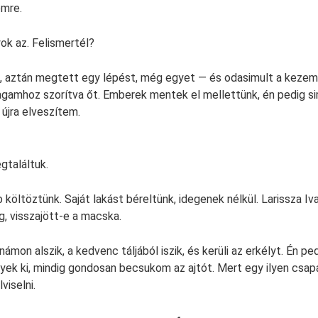
emre.
ok az. Felismertél?
, aztán megtett egy lépést, még egyet — és odasimult a kezemh
agamhoz szorítva őt. Emberek mentek el mellettünk, én pedig s
 újra elveszítem.
egtaláltuk.
 költöztünk. Saját lakást béreltünk, idegenek nélkül. Larissza I
, visszajött-e a macska.
ámon alszik, a kedvenc táljából iszik, és kerüli az erkélyt. Én p
yek ki, mindig gondosan becsukom az ajtót. Mert egy ilyen csa
viselni.