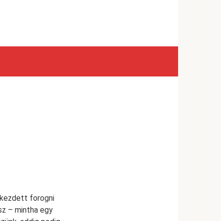
kezdett forogni
sz – mintha egy