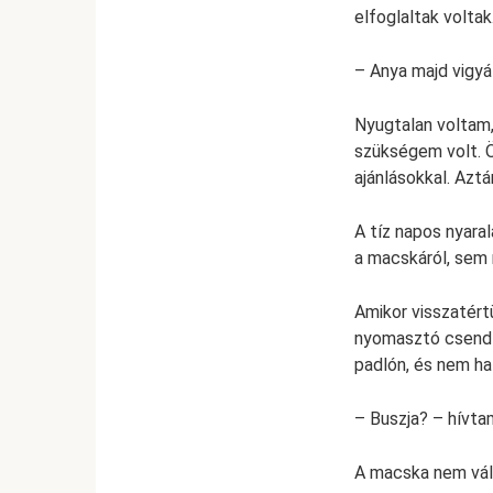
elfoglaltak voltak
– Anya majd vigyáz
Nyugtalan voltam, 
szükségem volt. Ö
ajánlásokkal. Aztá
A tíz napos nyara
a macskáról, sem 
Amikor visszatért
nyomasztó csend 
padlón, és nem hal
– Buszja? – hívt
A macska nem vála