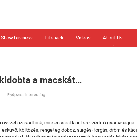
Show business
Lifehack
Videos
About Us
kidobta a macskát…
Рубрика:
Interesting
 összeházasodtunk, minden váratlanul és szédítő gyorsasággal 
s esküvő, költözés, rengeteg doboz, sürgés-forgás, öröm és káo