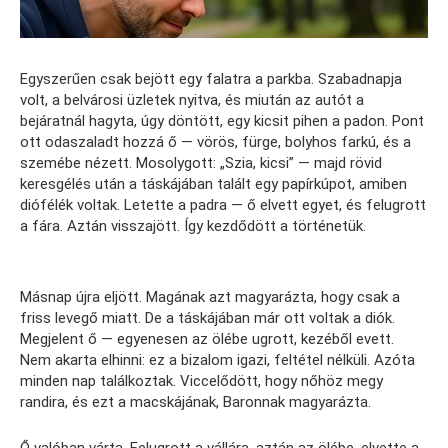
Egyszerűen csak bejött egy falatra a parkba. Szabadnapja
volt, a belvárosi üzletek nyitva, és miután az autót a
bejáratnál hagyta, úgy döntött, egy kicsit pihen a padon. Pont
ott odaszaladt hozzá ő — vörös, fürge, bolyhos farkú, és a
szemébe nézett. Mosolygott: „Szia, kicsi” — majd rövid
keresgélés után a táskájában talált egy papírkúpot, amiben
diófélék voltak. Letette a padra — ő elvett egyet, és felugrott
a fára. Aztán visszajött. Így kezdődött a történetük.
Másnap újra eljött. Magának azt magyarázta, hogy csak a
friss levegő miatt. De a táskájában már ott voltak a diók.
Megjelent ő — egyenesen az ölébe ugrott, kezéből evett.
Nem akarta elhinni: ez a bizalom igazi, feltétel nélküli. Azóta
minden nap találkoztak. Viccelődött, hogy nőhöz megy
randira, és ezt a macskájának, Baronnak magyarázta.