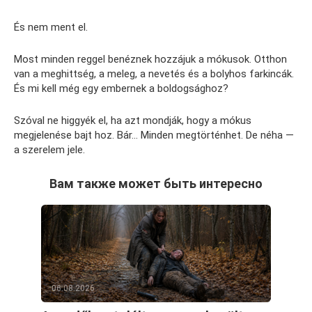
És nem ment el.
Most minden reggel benéznek hozzájuk a mókusok. Otthon
van a meghittség, a meleg, a nevetés és a bolyhos farkincák.
És mi kell még egy embernek a boldogsághoz?
Szóval ne higgyék el, ha azt mondják, hogy a mókus
megjelenése bajt hoz. Bár… Minden megtörténhet. De néha —
a szerelem jele.
Вам также может быть интересно
06.08.2026