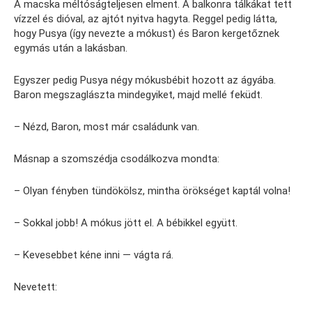
A macska méltóságteljesen elment. A balkonra tálkákat tett
vízzel és dióval, az ajtót nyitva hagyta. Reggel pedig látta,
hogy Pusya (így nevezte a mókust) és Baron kergetőznek
egymás után a lakásban.
Egyszer pedig Pusya négy mókusbébit hozott az ágyába.
Baron megszaglászta mindegyiket, majd mellé feküdt.
– Nézd, Baron, most már családunk van.
Másnap a szomszédja csodálkozva mondta:
– Olyan fényben tündökölsz, mintha örökséget kaptál volna!
– Sokkal jobb! A mókus jött el. A bébikkel együtt.
– Kevesebbet kéne inni — vágta rá.
Nevetett: