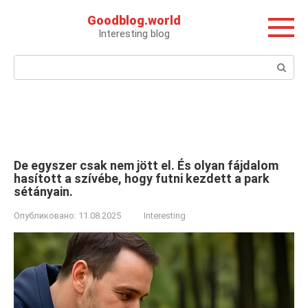
Перейти
Goodblog.world
к
Interesting blog
контенту
Поиск:
De egyszer csak nem jött el. És olyan fájdalom
hasított a szívébe, hogy futni kezdett a park
sétányain.
Опубликовано:
11.08.2025
Interesting