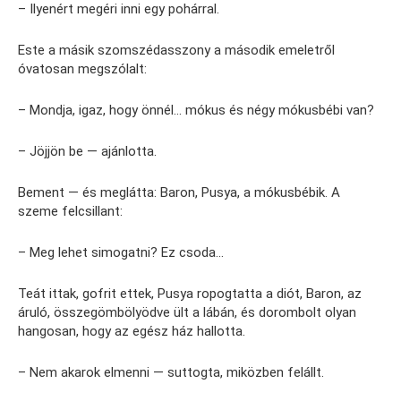
– Ilyenért megéri inni egy pohárral.
Este a másik szomszédasszony a második emeletről
óvatosan megszólalt:
– Mondja, igaz, hogy önnél… mókus és négy mókusbébi van?
– Jöjjön be — ajánlotta.
Bement — és meglátta: Baron, Pusya, a mókusbébik. A
szeme felcsillant:
– Meg lehet simogatni? Ez csoda…
Teát ittak, gofrit ettek, Pusya ropogtatta a diót, Baron, az
áruló, összegömbölyödve ült a lábán, és dorombolt olyan
hangosan, hogy az egész ház hallotta.
– Nem akarok elmenni — suttogta, miközben felállt.