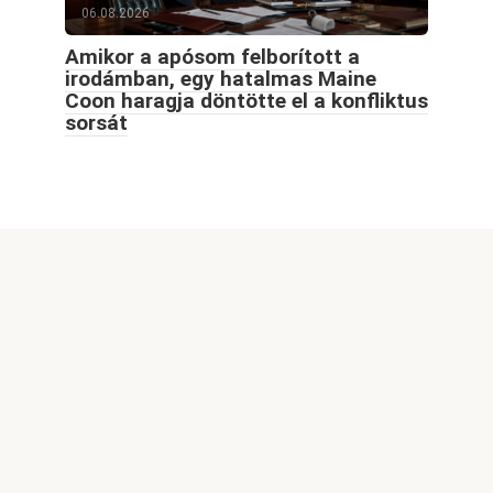
06.08.2026
Amikor a apósom felborított a
irodámban, egy hatalmas Maine
Coon haragja döntötte el a konfliktus
sorsát
© 2026 Goodblog.world All rights reserved
Welcome to GoodBlog.World, your go-to destination for
captivating content, exciting themes, and inspiring stories.
Our site features a wide range of engaging articles,
informative videos, and stunning images, all designed to
spark your curiosity and enrich your knowledge. Whether
you're interested in the latest trends, lifestyle tips, or
creative ideas, we strive to provide fresh and thought-
provoking content for our readers.