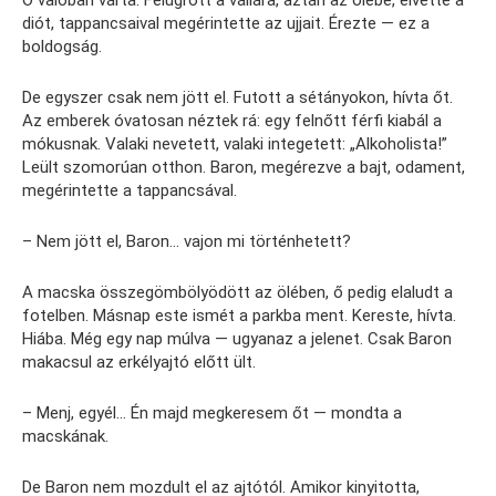
Ő valóban várta. Felugrott a vállára, aztán az ölébe, elvette a
diót, tappancsaival megérintette az ujjait. Érezte — ez a
boldogság.
De egyszer csak nem jött el. Futott a sétányokon, hívta őt.
Az emberek óvatosan néztek rá: egy felnőtt férfi kiabál a
mókusnak. Valaki nevetett, valaki integetett: „Alkoholista!”
Leült szomorúan otthon. Baron, megérezve a bajt, odament,
megérintette a tappancsával.
– Nem jött el, Baron… vajon mi történhetett?
A macska összegömbölyödött az ölében, ő pedig elaludt a
fotelben. Másnap este ismét a parkba ment. Kereste, hívta.
Hiába. Még egy nap múlva — ugyanaz a jelenet. Csak Baron
makacsul az erkélyajtó előtt ült.
– Menj, egyél… Én majd megkeresem őt — mondta a
macskának.
De Baron nem mozdult el az ajtótól. Amikor kinyitotta,