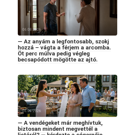
06.08.2026
— Az anyám a legfontosabb, szokj
hozzá – vágta a férjem a arcomba.
Öt perc múlva pedig végleg
becsapódott mögötte az ajtó.
06.08.2026
— A vendégeket már meghívtuk,
biztosan mindent megvettél a
listáról? — kérdezte a sógornője