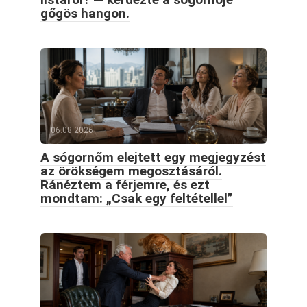
gőgös hangon.
06.08.2026
A sógornőm elejtett egy megjegyzést
az örökségem megosztásáról.
Ránéztem a férjemre, és ezt
mondtam: „Csak egy feltétellel”