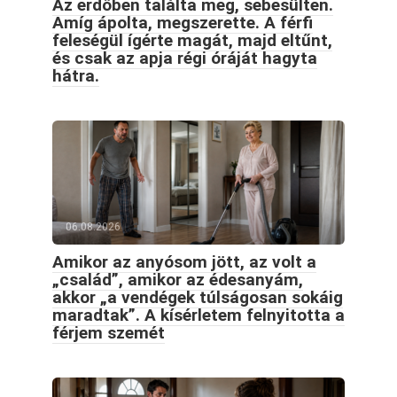
Az erdőben találta meg, sebesülten.
Amíg ápolta, megszerette. A férfi
feleségül ígérte magát, majd eltűnt,
és csak az apja régi óráját hagyta
hátra.
06.08.2026
Amikor az anyósom jött, az volt a
„család”, amikor az édesanyám,
akkor „a vendégek túlságosan sokáig
maradtak”. A kísérletem felnyitotta a
férjem szemét