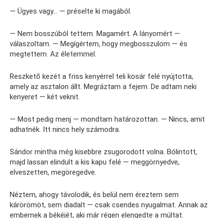
— Ügyes vagy… — préselte ki magából.
— Nem bosszúból tettem. Magamért. A lányomért —
válaszoltam. — Megígértem, hogy megbosszulom — és
megtettem. Az életemmel.
Reszkető kezét a friss kenyérrel teli kosár felé nyújtotta,
amely az asztalon állt. Megráztam a fejem. De adtam neki
kenyeret — két veknit.
— Most pedig menj — mondtam határozottan. — Nincs, amit
adhatnék. Itt nincs hely számodra.
Sándor mintha még kisebbre zsugorodott volna. Bólintott,
majd lassan elindult a kis kapu felé — meggörnyedve,
elveszetten, megöregedve.
Néztem, ahogy távolodik, és belül nem éreztem sem
kárörömöt, sem diadalt — csak csendes nyugalmat. Annak az
embernek a békéjét, aki már régen elengedte a múltat.