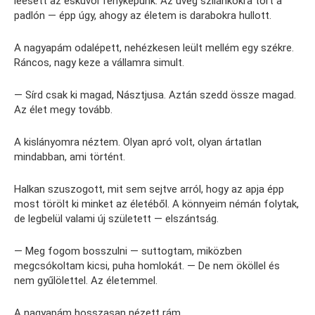
leesett az esküvői fényképünk. Az üveg szilánkokra tört a
padlón — épp úgy, ahogy az életem is darabokra hullott.
A nagyapám odalépett, nehézkesen leült mellém egy székre.
Ráncos, nagy keze a vállamra simult.
— Sírd csak ki magad, Násztjusa. Aztán szedd össze magad.
Az élet megy tovább.
A kislányomra néztem. Olyan apró volt, olyan ártatlan
mindabban, ami történt.
Halkan szuszogott, mit sem sejtve arról, hogy az apja épp
most törölt ki minket az életéből. A könnyeim némán folytak,
de legbelül valami új született — elszántság.
— Meg fogom bosszulni — suttogtam, miközben
megcsókoltam kicsi, puha homlokát. — De nem ököllel és
nem gyűlölettel. Az életemmel.
A nagyapám hosszasan nézett rám.