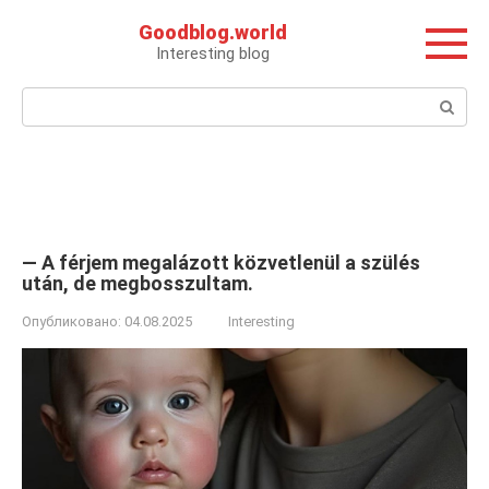
Перейти
Goodblog.world
к
Interesting blog
контенту
Поиск:
— A férjem megalázott közvetlenül a szülés
után, de megbosszultam.
Опубликовано:
04.08.2025
Interesting