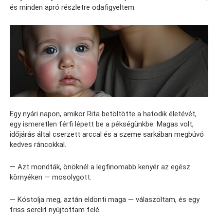
és minden apró részletre odafigyeltem.
Egy nyári napon, amikor Rita betöltötte a hatodik életévét,
egy ismeretlen férfi lépett be a pékségünkbe. Magas volt,
időjárás által cserzett arccal és a szeme sarkában megbúvó
kedves ráncokkal.
— Azt mondták, önöknél a legfinomabb kenyér az egész
környéken — mosolygott.
— Kóstolja meg, aztán eldönti maga — válaszoltam, és egy
friss serclit nyújtottam felé.