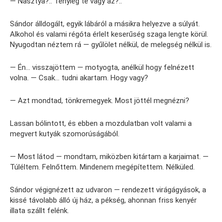
— Nasztya?.. Tényleg te vagy az?..
Sándor álldogált, egyik lábáról a másikra helyezve a súlyát.
Alkohol és valami régóta érlelt keserűség szaga lengte körül.
Nyugodtan néztem rá — gyűlölet nélkül, de melegség nélkül is.
— Én… visszajöttem — motyogta, anélkül hogy felnézett
volna. — Csak… tudni akartam. Hogy vagy?
— Azt mondtad, tönkremegyek. Most jöttél megnézni?
Lassan bólintott, és ebben a mozdulatban volt valami a
megvert kutyák szomorúságából.
— Most látod — mondtam, miközben kitártam a karjaimat. —
Túléltem. Felnőttem. Mindenem megépítettem. Nélküled.
Sándor végignézett az udvaron — rendezett virágágyások, a
kissé távolabb álló új ház, a pékség, ahonnan friss kenyér
illata szállt felénk.