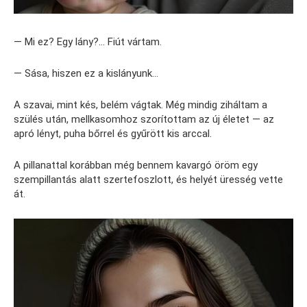
— Mi ez? Egy lány?… Fiút vártam.
— Sása, hiszen ez a kislányunk…
A szavai, mint kés, belém vágtak. Még mindig ziháltam a
szülés után, mellkasomhoz szorítottam az új életet — az
apró lényt, puha bőrrel és gyűrött kis arccal.
A pillanattal korábban még bennem kavargó öröm egy
szempillantás alatt szertefoszlott, és helyét üresség vette
át.