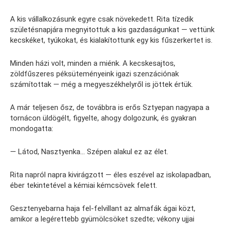
A kis vállalkozásunk egyre csak növekedett. Rita tízedik
születésnapjára megnyitottuk a kis gazdaságunkat — vettünk
kecskéket, tyúkokat, és kialakítottunk egy kis fűszerkertet is.
Minden házi volt, minden a miénk. A kecskesajtos,
zöldfűszeres péksüteményeink igazi szenzációnak
számítottak — még a megyeszékhelyről is jöttek értük.
A már teljesen ősz, de továbbra is erős Sztyepan nagyapa a
tornácon üldögélt, figyelte, ahogy dolgozunk, és gyakran
mondogatta:
— Látod, Nasztyenka… Szépen alakul ez az élet.
Rita napról napra kivirágzott — éles eszével az iskolapadban,
éber tekintetével a kémiai kémcsövek felett.
Gesztenyebarna haja fel-felvillant az almafák ágai közt,
amikor a legérettebb gyümölcsöket szedte; vékony ujjai