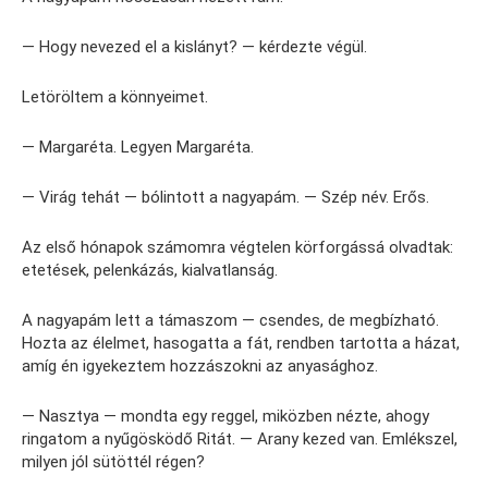
— Hogy nevezed el a kislányt? — kérdezte végül.
Letöröltem a könnyeimet.
— Margaréta. Legyen Margaréta.
— Virág tehát — bólintott a nagyapám. — Szép név. Erős.
Az első hónapok számomra végtelen körforgássá olvadtak:
etetések, pelenkázás, kialvatlanság.
A nagyapám lett a támaszom — csendes, de megbízható.
Hozta az élelmet, hasogatta a fát, rendben tartotta a házat,
amíg én igyekeztem hozzászokni az anyasághoz.
— Nasztya — mondta egy reggel, miközben nézte, ahogy
ringatom a nyűgösködő Ritát. — Arany kezed van. Emlékszel,
milyen jól sütöttél régen?