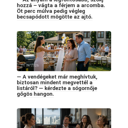
hozzá – vágta a férjem a arcomba.
Öt perc múlva pedig végleg
becsapódott mögötte az ajtó.
06.08.2026
— A vendégeket már meghívtuk,
biztosan mindent megvettél a
listáról? — kérdezte a sógornője
gőgös hangon.