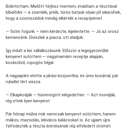
Bólintottam. Mielőtt férjhez mentem, imádtam a tésztával
bíbelődni — a zsemlék, piték, túrós batyuk olyan jól sikerültek,
hogy a szomszédok mindig elkérték a receptjeimet.
— Sütni fogunk — nem kérdezte, kijelentette. — Jó az orosz
kemencénk. Elviszlek a piacra, ott eladjuk.
Így indult a kis vállalkozásunk. Először a legegyszerűbb
kenyeret sütöttem — nagymamám receptje alapján,
kovászból, ropogós héjjal.
A nagyapám elvitte a járási központba, és üres kosárral, pár
rubellel tért vissza.
— Elkapkodják — hümmögött elégedetten. — Azt mondják,
rég ettek ilyen kenyeret.
Pár hónap múlva már nemcsak kenyeret sütöttem, hanem
mákos, mazsolás, lekváros kalácsokat is. Az ujjaim újra
felfedezték a tészta érintésének rég elfeledett örömét.