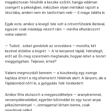
magabiztosan fésülték a kecske szőrét; hangja vidáman
csengett a pékségben, miközben olyan mintákat rajzolt a
tésztába, amiket nem én tanítottam neki — ő maga találta ki.
Egyik este, amikor a levegő tele volt a citromfűteánk illatával,
egyszer csak másképp nézett rám — mintha elhatározott
volna valamit.
— Tudod… sokat gondolok az orvoslásra — mondta, két
kezével átölelve a bögrét. — A te kenyered táplál, felmelegít,
erőt ad. Én meg szeretném megtanulni, hogyan lehet a testet
meggyógyítani. Teljesen, érted?
Valami megmozdult bennem — a büszkeség egy zsenge
hajtása áttört a rég eltemetett félelmek alatt. A lányom, aki a
fájdalomból nőtt ki, a gyógyulás felé törekedett.
Amikor Rita elutazott a megyeszékhelyre — aranyéremmel,
versenyoklevelekkel, egyetlen bőrönddel és egy tucat anyai
péksüteménnyel —, önmagamat láttam benne, csak
repedések nélkül.