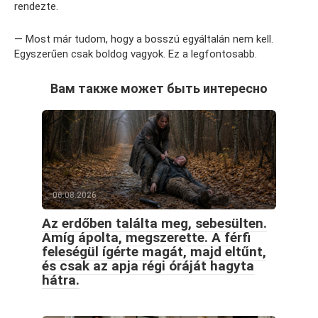
rendezte.
— Most már tudom, hogy a bosszú egyáltalán nem kell.
Egyszerűen csak boldog vagyok. Ez a legfontosabb.
Вам также может быть интересно
06.08.2026
Az erdőben találta meg, sebesülten.
Amíg ápolta, megszerette. A férfi
feleségül ígérte magát, majd eltűnt,
és csak az apja régi óráját hagyta
hátra.