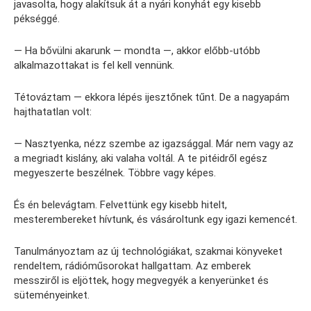
javasolta, hogy alakítsuk át a nyári konyhát egy kisebb
pékséggé.
— Ha bővülni akarunk — mondta —, akkor előbb-utóbb
alkalmazottakat is fel kell vennünk.
Tétováztam — ekkora lépés ijesztőnek tűnt. De a nagyapám
hajthatatlan volt:
— Nasztyenka, nézz szembe az igazsággal. Már nem vagy az
a megriadt kislány, aki valaha voltál. A te pitéidről egész
megyeszerte beszélnek. Többre vagy képes.
És én belevágtam. Felvettünk egy kisebb hitelt,
mesterembereket hívtunk, és vásároltunk egy igazi kemencét.
Tanulmányoztam az új technológiákat, szakmai könyveket
rendeltem, rádióműsorokat hallgattam. Az emberek
messziről is eljöttek, hogy megvegyék a kenyerünket és
süteményeinket.