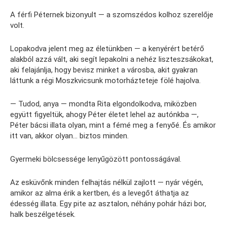
A férfi Péternek bizonyult — a szomszédos kolhoz szerelője
volt.
Lopakodva jelent meg az életünkben — a kenyérért betérő
alakból azzá vált, aki segít lepakolni a nehéz liszteszsákokat,
aki felajánlja, hogy bevisz minket a városba, akit gyakran
láttunk a régi Moszkvicsunk motorházteteje fölé hajolva.
— Tudod, anya — mondta Rita elgondolkodva, miközben
együtt figyeltük, ahogy Péter életet lehel az autónkba —,
Péter bácsi illata olyan, mint a fémé meg a fenyőé. És amikor
itt van, akkor olyan… biztos minden.
Gyermeki bölcsessége lenyűgözött pontosságával.
Az esküvőnk minden felhajtás nélkül zajlott — nyár végén,
amikor az alma érik a kertben, és a levegőt áthatja az
édesség illata. Egy pite az asztalon, néhány pohár házi bor,
halk beszélgetések.