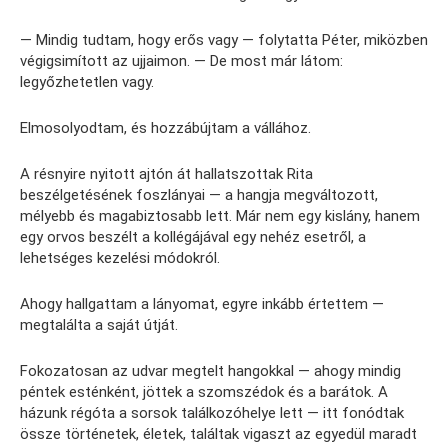
— Mindig tudtam, hogy erős vagy — folytatta Péter, miközben
végigsimított az ujjaimon. — De most már látom:
legyőzhetetlen vagy.
Elmosolyodtam, és hozzábújtam a vállához.
A résnyire nyitott ajtón át hallatszottak Rita
beszélgetésének foszlányai — a hangja megváltozott,
mélyebb és magabiztosabb lett. Már nem egy kislány, hanem
egy orvos beszélt a kollégájával egy nehéz esetről, a
lehetséges kezelési módokról.
Ahogy hallgattam a lányomat, egyre inkább értettem —
megtalálta a saját útját.
Fokozatosan az udvar megtelt hangokkal — ahogy mindig
péntek esténként, jöttek a szomszédok és a barátok. A
házunk régóta a sorsok találkozóhelye lett — itt fonódtak
össze történetek, életek, találtak vigaszt az egyedül maradt