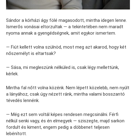
Sándor a kórházi ágy fölé magasodott, mintha idegen lenne.
Ismerős vonásai eltorzultak — a tekintetében nem maradt
nyoma annak a gyengédségnek, amit egykor ismertem.
— Fiút kellett volna szülnöd, most meg azt akarod, hogy két
nőszemélyt is eltartsak?
— Sása, mi megleszünk nélküled is, csak légy mellettünk,
kérlek.
Mintha fal nőtt volna közénk. Nem lépett közelebb, nem nyúlt
a lányához, csak úgy nézett ránk, mintha valami bosszantó
tévedés lennénk.
— Még ezt sem voltál képes rendesen megcsinálni. Férfi
nélkül senki vagy, és én elmegyek — sziszegte, majd sarkon
fordult és kiment, engem pedig a döbbenet teljesen
lebénított.