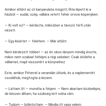
Amikor eltűnt az út kanyarulata mögött, Rita lépett ki a
házból — sudár, szép, vállára vetett fehér orvosi köpenyben.
— Ki volt ez? — kérdezte, miközben a távozó férfi után
nézett.
— Egy kísértet — feleltem. — Már eltűnt.
Nem kérdezett többet — az én okos lányom mindig érezte,
mikor nem szabad feltépni a régi sebeket. Csak átölelte a
vállamat, majd visszatért a könyveihez.
Este, amikor Péterrel a verandán ültünk, és a naplementét
csodáltuk, megfogta a kezem.
— Láttam őt — mondta a férjem. — Nem akartam közbelépni,
de készen álltam, ha szükség lett volna rám.
— Tudom — bólintottam. — Mindig itt vagy velem.