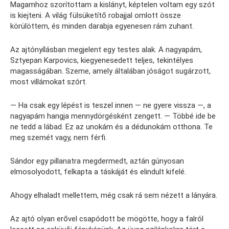
Magamhoz szorítottam a kislányt, képtelen voltam egy szót
is kiejteni. A világ fülsüketítő robajjal omlott össze
körülöttem, és minden darabja egyenesen rám zuhant.
Az ajtónyílásban megjelent egy testes alak. A nagyapám,
Sztyepan Karpovics, kiegyenesedett teljes, tekintélyes
magasságában. Szeme, amely általában jóságot sugárzott,
most villámokat szórt.
— Ha csak egy lépést is teszel innen — ne gyere vissza —, a
nagyapám hangja mennydörgésként zengett. — Többé ide be
ne tedd a lábad. Ez az unokám és a dédunokám otthona. Te
meg szemét vagy, nem férfi.
Sándor egy pillanatra megdermedt, aztán gúnyosan
elmosolyodott, felkapta a táskáját és elindult kifelé.
Ahogy elhaladt mellettem, még csak rá sem nézett a lányára.
Az ajtó olyan erővel csapódott be mögötte, hogy a falról