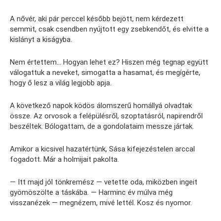
A nővér, aki pár perccel később bejött, nem kérdezett
semmit, csak csendben nyújtott egy zsebkendőt, és elvitte a
kislányt a kiságyba.
Nem értettem… Hogyan lehet ez? Hiszen még tegnap együtt
válogattuk a neveket, simogatta a hasamat, és megígérte,
hogy ő lesz a világ legjobb apja.
A következő napok ködös álomszerű homállyá olvadtak
össze. Az orvosok a felépülésről, szoptatásról, napirendről
beszéltek. Bólogattam, de a gondolataim messze jártak.
Amikor a kicsivel hazatértünk, Sása kifejezéstelen arccal
fogadott. Már a holmijait pakolta.
— Itt majd jól tönkremész — vetette oda, miközben ingeit
gyömöszölte a táskába. — Harminc év múlva még
visszanézek — megnézem, mivé lettél. Kosz és nyomor.