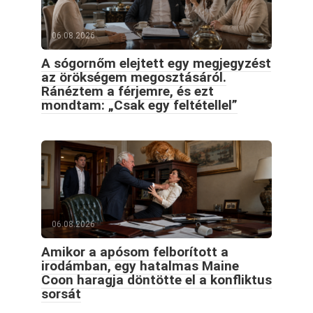
06.08.2026
A sógornőm elejtett egy megjegyzést
az örökségem megosztásáról.
Ránéztem a férjemre, és ezt
mondtam: „Csak egy feltétellel”
06.08.2026
Amikor a apósom felborított a
irodámban, egy hatalmas Maine
Coon haragja döntötte el a konfliktus
sorsát