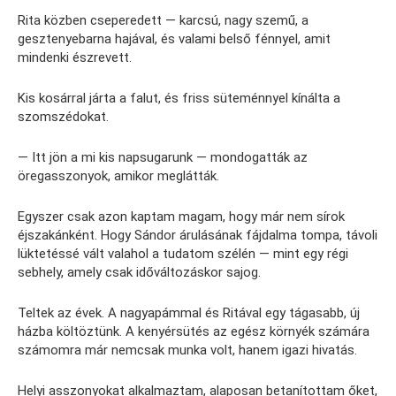
Rita közben cseperedett — karcsú, nagy szemű, a
gesztenyebarna hajával, és valami belső fénnyel, amit
mindenki észrevett.
Kis kosárral járta a falut, és friss süteménnyel kínálta a
szomszédokat.
— Itt jön a mi kis napsugarunk — mondogatták az
öregasszonyok, amikor meglátták.
Egyszer csak azon kaptam magam, hogy már nem sírok
éjszakánként. Hogy Sándor árulásának fájdalma tompa, távoli
lüktetéssé vált valahol a tudatom szélén — mint egy régi
sebhely, amely csak időváltozáskor sajog.
Teltek az évek. A nagyapámmal és Ritával egy tágasabb, új
házba költöztünk. A kenyérsütés az egész környék számára
számomra már nemcsak munka volt, hanem igazi hivatás.
Helyi asszonyokat alkalmaztam, alaposan betanítottam őket,