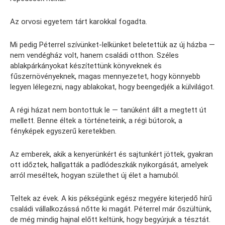
Az orvosi egyetem tárt karokkal fogadta.
Mi pedig Péterrel szívünket-lelkünket beletettük az új házba —
nem vendégház volt, hanem családi otthon. Széles
ablakpárkányokat készítettünk könyveknek és
fűszernövényeknek, magas mennyezetet, hogy könnyebb
legyen lélegezni, nagy ablakokat, hogy beengedjék a külvilágot.
A régi házat nem bontottuk le — tanúként állt a megtett út
mellett. Benne éltek a történeteink, a régi bútorok, a
fényképek egyszerű keretekben.
Az emberek, akik a kenyerünkért és sajtunkért jöttek, gyakran
ott időztek, hallgatták a padlódeszkák nyikorgását, amelyek
arról meséltek, hogyan születhet új élet a hamuból.
Teltek az évek. A kis pékségünk egész megyére kiterjedő hírű
családi vállalkozássá nőtte ki magát. Péterrel már őszültünk,
de még mindig hajnal előtt keltünk, hogy begyúrjuk a tésztát.