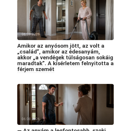
06.08.2026
Amikor az anyósom jött, az volt a
„család”, amikor az édesanyám,
akkor „a vendégek túlságosan sokáig
maradtak”. A kísérletem felnyitotta a
férjem szemét
06.08.2026
— Az anyám a legfontosabb, szokj