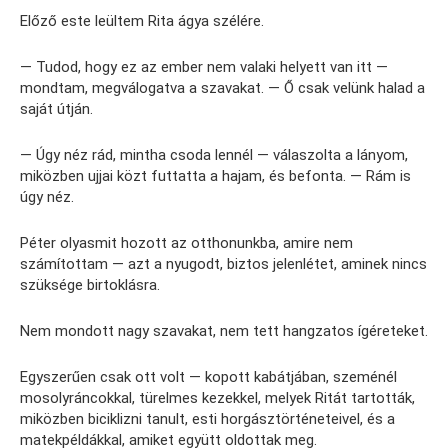
Előző este leültem Rita ágya szélére.
— Tudod, hogy ez az ember nem valaki helyett van itt —
mondtam, megválogatva a szavakat. — Ő csak velünk halad a
saját útján.
— Úgy néz rád, mintha csoda lennél — válaszolta a lányom,
miközben ujjai közt futtatta a hajam, és befonta. — Rám is
úgy néz.
Péter olyasmit hozott az otthonunkba, amire nem
számítottam — azt a nyugodt, biztos jelenlétet, aminek nincs
szüksége birtoklásra.
Nem mondott nagy szavakat, nem tett hangzatos ígéreteket.
Egyszerűen csak ott volt — kopott kabátjában, szeménél
mosolyráncokkal, türelmes kezekkel, melyek Ritát tartották,
miközben biciklizni tanult, esti horgásztörténeteivel, és a
matekpéldákkal, amiket együtt oldottak meg.