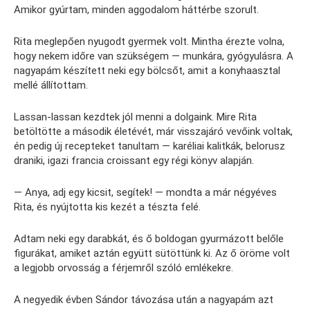
Amikor gyúrtam, minden aggodalom háttérbe szorult.
Rita meglepően nyugodt gyermek volt. Mintha érezte volna,
hogy nekem időre van szükségem — munkára, gyógyulásra. A
nagyapám készített neki egy bölcsőt, amit a konyhaasztal
mellé állítottam.
Lassan-lassan kezdtek jól menni a dolgaink. Mire Rita
betöltötte a második életévét, már visszajáró vevőink voltak,
én pedig új recepteket tanultam — karéliai kalitkák, belorusz
draniki, igazi francia croissant egy régi könyv alapján.
— Anya, adj egy kicsit, segítek! — mondta a már négyéves
Rita, és nyújtotta kis kezét a tészta felé.
Adtam neki egy darabkát, és ő boldogan gyurmázott belőle
figurákat, amiket aztán együtt sütöttünk ki. Az ő öröme volt
a legjobb orvosság a férjemről szóló emlékekre.
A negyedik évben Sándor távozása után a nagyapám azt