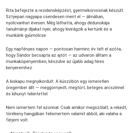
Rita befejezte a rezidensképzést, gyermekorvosnak készült.
Sztyepan nagyapa csendesen ment el — álmában,
nyolcvanhat évesen. Még láthatta, ahogy dédunokája
tanulmányi díjakat nyer, ahogy kivirágzik a kertünk és a
munkánk gyümölcse.
Egy napfényes napon — pontosan harminc év telt el azóta,
hogy Sándor becsapta az ajtót — az udvaron álltam a
munkaköpenyemben, készülve az újabb adag híres
kenyeremhez.
A kiskapu megnyikordult. A küszöbön egy ismeretlen
öregember állt — meggörnyedt, megtört, beteges arcszínnel
és kihunyt tekintettel.
Nem ismertem fel azonnal. Csak amikor megszólalt, a rekedt,
törékeny hangjában felismertem valamit abból, aki valaha a
férjem volt.