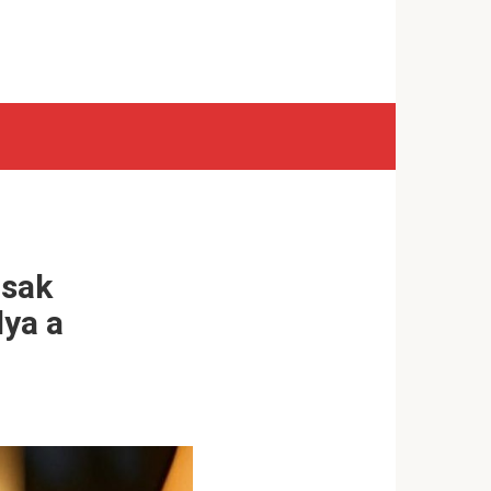
csak
lya a