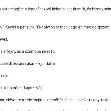
 a háta mögött a lépcsőházból hideg huzat áramlik, és bizonytal
gy? Kevés a pénzünk. Te folyton otthon vagy, én meg dolgozom.
evés.
ta a fejét, és a szemébe nézett.
ú családfősködni akar — gondolta.
neki:
, több pénzt kapsz. Várj.
n, elővette a telefonját a zsebéből, és lassan hívott egy taxit.