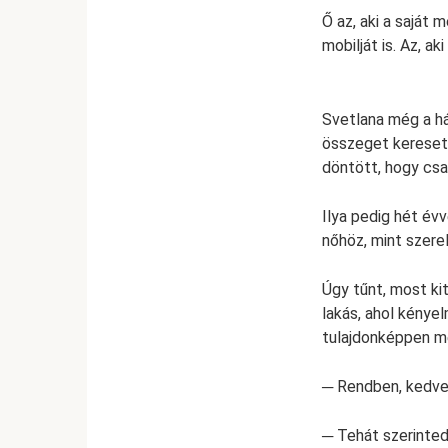
Ő az, aki a saját m
mobilját is. Az, a
Svetlana még a há
összeget keresett
döntött, hogy csa
Ilya pedig hét év
nőhöz, mint szere
Úgy tűnt, most kit
lakás, ahol kénye
tulajdonképpen me
─ Rendben, kedv
─ Tehát szerinted