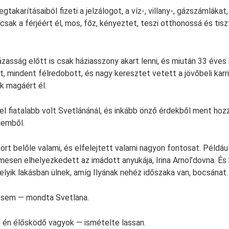
egtakarításaiból fizeti a jelzálogot, a víz-, villany-, gázszámlákat
ki csak a férjéért él, mos, főz, kényeztet, teszi otthonossá és tisz
zasság előtt is csak háziasszony akart lenni, és miután 33 éves
, mindent félredobott, és nagy keresztet vetett a jövőbeli karri
k magáért él.
vel fiatalabb volt Svetlánánál, és inkább önző érdekből ment hoz
lemből.
ört belőle valami, és elfelejtett valami nagyon fontosat. Például
lmesen elhelyezkedett az imádott anyukája, Irina Arnol’dovna. És
lyik lakásban ülnek, amíg Ilyának nehéz időszaka van, bocsánat.
esem — mondta Svetlana.
 én élősködő vagyok — ismételte lassan.