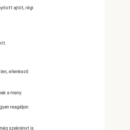
itott ajtót, régi
tt.
len, ellenkező
nak a meny.
gyan reagáljon
 még szekrényt is