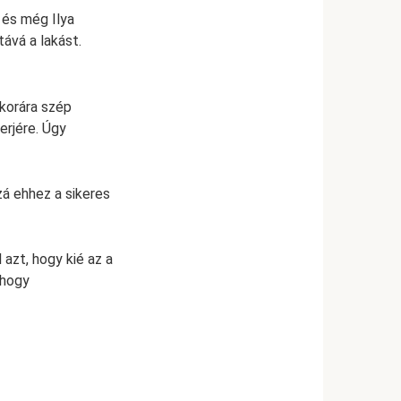
, és még Ilya
tává a lakást.
 korára szép
erjére. Úgy
zá ehhez a sikeres
 azt, hogy kié az a
 hogy