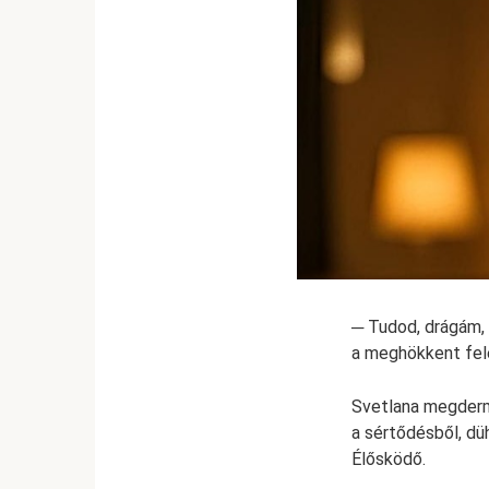
─ Tudod, drágám, 
a meghökkent fele
Svetlana megderme
a sértődésből, dü
Élősködő.