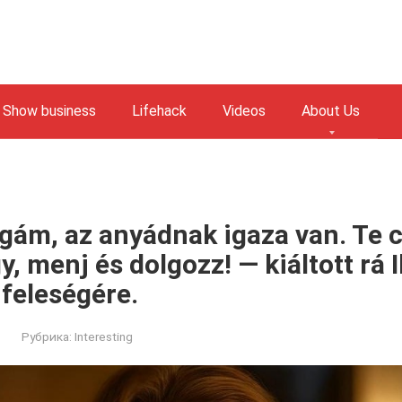
Show business
Lifehack
Videos
About Us
gám, az anyádnak igaza van. Te 
, menj és dolgozz! — kiáltott rá I
feleségére.
Рубрика:
Interesting