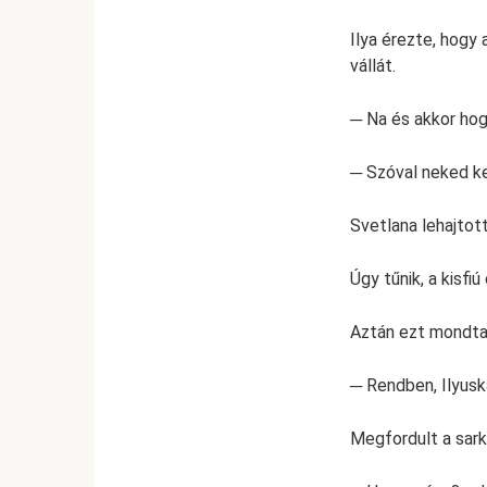
Ilya érezte, hogy
vállát.
─ Na és akkor ho
─ Szóval neked k
Svetlana lehajtot
Úgy tűnik, a kisfi
Aztán ezt mondta 
─ Rendben, Ilyuska
Megfordult a sarká