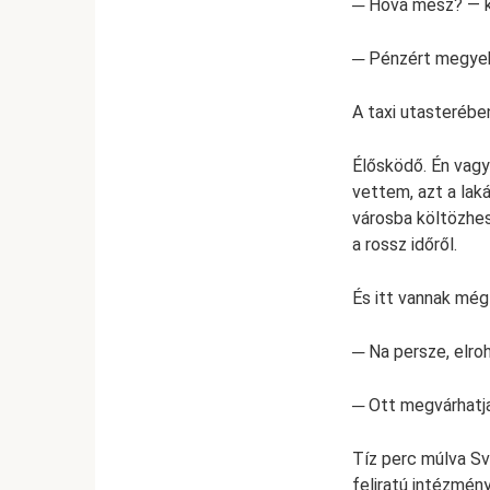
─ Hova mész? — ké
─ Pénzért megyek
A taxi utasterébe
Élősködő. Én vagyo
vettem, azt a lak
városba költözhes
a rossz időről.
És itt vannak még 
─ Na persze, elro
─ Ott megvárhatja
Tíz perc múlva S
feliratú intézmén