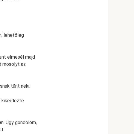
n, lehetőleg
dent elmesél majd
tó mosolyt az
snak tűnt neki.
n kikérdezte
an. Úgy gondolom,
st.