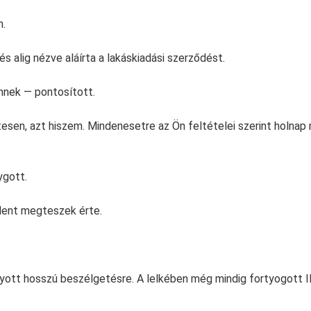
n.
s alig nézve aláírta a lakáskiadási szerződést.
nnek — pontosított.
esen, azt hiszem. Mindenesetre az Ön feltételei szerint holnap
ygott.
dent megteszek érte.
ott hosszú beszélgetésre. A lelkében még mindig fortyogott Il