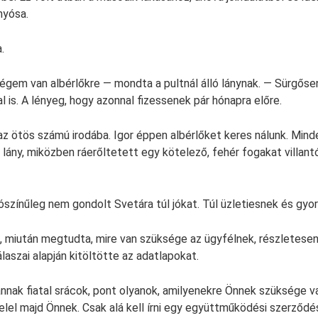
nyósa.
.
gem van albérlőkre — mondta a pultnál álló lánynak. — Sürgőse
al is. A lényeg, hogy azonnal fizessenek pár hónapra előre.
z ötös számú irodába. Igor éppen albérlőket keres nálunk. Min
a lány, miközben ráerőltetett egy kötelező, fehér fogakat villan
ószínűleg nem gondolt Svetára túl jókat. Túl üzletiesnek és gyor
os, miután megtudta, mire van szüksége az ügyfélnek, részletese
laszai alapján kitöltötte az adatlapokat.
nnak fiatal srácok, pont olyanok, amilyenekre Önnek szüksége v
elel majd Önnek. Csak alá kell írni egy együttműködési szerződé