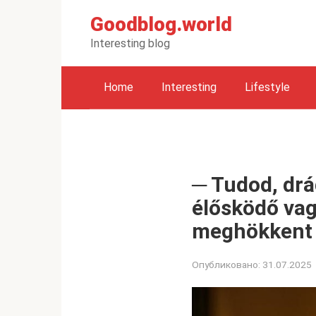
Перейти
Goodblog.world
к
контенту
Interesting blog
Home
Interesting
Lifestyle
─ Tudod, drá
élősködő vagy
meghökkent 
Опубликовано:
31.07.2025