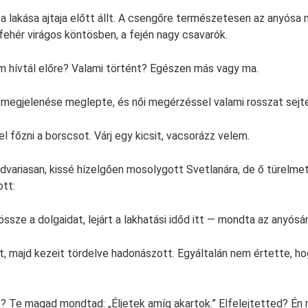
a lakása ajtaja előtt állt. A csengőre természetesen az anyósa ny
 fehér virágos köntösben, a fején nagy csavarók.
m hívtál előre? Valami történt? Egészen más vagy ma.
 megjelenése meglepte, és női megérzéssel valami rosszat sejte
 főzni a borscsot. Várj egy kicsit, vacsorázz velem.
udvariasan, kissé hízelgően mosolygott Svetlanára, de ő türelmet
tt:
össze a dolgaidat, lejárt a lakhatási időd itt — mondta az anyósá
t, majd kezeit tördelve hadonászott. Egyáltalán nem értette, ho
le? Te magad mondtad: „Éljetek amíg akartok.” Elfelejtetted? Én