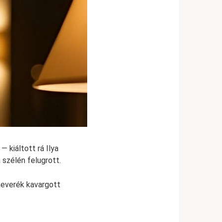
 kiáltott rá Ilya
 szélén felugrott.
keverék kavargott