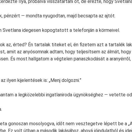
rdezte Ilya, próbálva visszatartani őt, de érezte, hogy Svetlana
, pénzért — mondta nyugodtan, majd becsapta az ajtót.
n Svetlana idegesen kopogtatott a telefonján a körmeivel.
k az, érted? Én tartalak titeket el, én fizetem azt a tartalék la
ást, amit az anyósomnak adtam, hogy teljesítsem az álmát, hogy 
sen. És most hallgatom a végtelen panaszkodását a aranyérről,
az ilyen kijelentések is: „Menj dolgozni.”
hantam a legközelebbi ingatlaniroda ügynökséghez — vetette od
.
veta gonoszan mosolyogva, időt nem vesztegetve lépett be a „
ybe. Ez volt útban a második lakásához, ahová jóindulatból és id