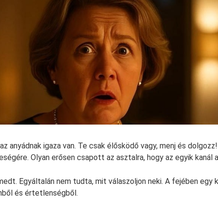
az anyádnak igaza van. Te csak élősködő vagy, menj és dolgozz! —
ségére. Olyan erősen csapott az asztalra, hogy az egyik kanál a
dt. Egyáltalán nem tudta, mit válaszoljon neki. A fejében egy 
hből és értetlenségből.