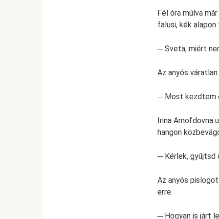
Fél óra múlva már 
falusi, kék alapon
─ Sveta, miért ne
Az anyós váratlan
─ Most kezdtem el
Irina Arnol’dovna 
hangon közbevágo
─ Kérlek, gyűjtsd 
Az anyós pislogot
erre.
─ Hogyan is járt 