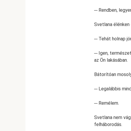
─ Rendben, legye
Svetlana élénken é
─ Tehát holnap jö
─ Igen, természet
az Ön lakásában.
Bátorítóan mosol
─ Legalábbis min
─ Remélem.
Svetlana nem vágy
felháborodás.