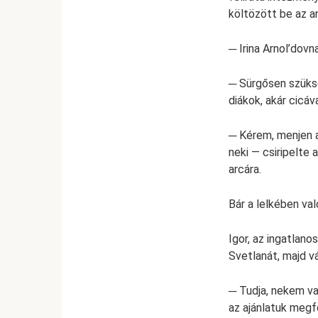
költözött be az a
─ Irina Arnol’dovna
─ Sürgősen szüksé
diákok, akár cicáv
─ Kérem, menjen a
neki — csiripelte 
arcára.
Bár a lelkében val
Igor, az ingatlan
Svetlanát, majd vá
─ Tudja, nekem va
az ajánlatuk megf