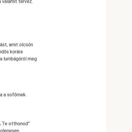
 valamit tervez.
kást, amit olcsón
idős korára
 a lumbágóról meg
a a sofőrnek.
A Te otthonod”
eiglenesen