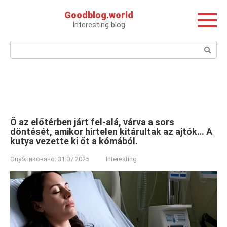
Перейти
Goodblog.world
к
Interesting blog
контенту
Поиск:
Ő az előtérben járt fel-alá, várva a sors
döntését, amikor hirtelen kitárultak az ajtók… A
kutya vezette ki őt a kómából.
Опубликовано:
31.07.2025
Interesting