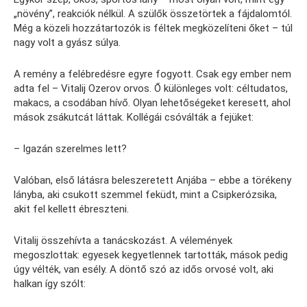
„növény”, reakciók nélkül. A szülők összetörtek a fájdalomtól.
Még a közeli hozzátartozók is féltek megközelíteni őket – túl
nagy volt a gyász súlya.
A remény a felébredésre egyre fogyott. Csak egy ember nem
adta fel – Vitalij Ozerov orvos. Ő különleges volt: céltudatos,
makacs, a csodában hívő. Olyan lehetőségeket keresett, ahol
mások zsákutcát láttak. Kollégái csóválták a fejüket:
– Igazán szerelmes lett?
Valóban, első látásra beleszeretett Anjába – ebbe a törékeny
lányba, aki csukott szemmel feküdt, mint a Csipkerózsika,
akit fel kellett ébreszteni.
Vitalij összehívta a tanácskozást. A vélemények
megoszlottak: egyesek kegyetlennek tartották, mások pedig
úgy vélték, van esély. A döntő szó az idős orvosé volt, aki
halkan így szólt: