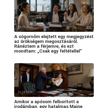
06.08.2026
A sógornőm elejtett egy megjegyzést
az örökségem megosztásáról.
Ránéztem a férjemre, és ezt
mondtam: „Csak egy feltétellel”
06.08.2026
Amikor a apósom felborított a
irodámban, egy hatalmas Maine