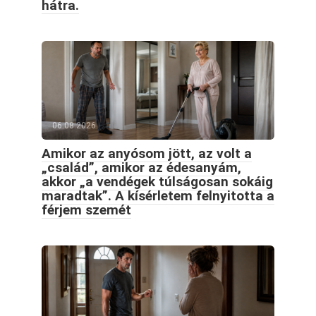
hátra.
06.08.2026
Amikor az anyósom jött, az volt a
„család”, amikor az édesanyám,
akkor „a vendégek túlságosan sokáig
maradtak”. A kísérletem felnyitotta a
férjem szemét