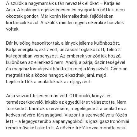
A szülők a nagymamáik után nevezték el őket – Katja és
Anja. A kislányok egészségesen és nyugodtan nőttek, nem
okoztak gondot. Már korán kiemelkedtek fejlődésben
kortársaik közül. A szülők minden egyes sikerükre büszkék
voltak.
Bár külsőleg hasonlítottak, a lányok jelleme különbözött.
Katja energikus, aktív volt, úszással foglalkozott, felnőtt
kategóriában versenyzett. Az emberek vonzódtak hozzá,
különösen az ellenkező nem. Andrij, a párja, őszinteségével
és magabiztosságával hódította meg a lány szívét. Gyorsan
megtalálták a közös hangot, elkezdtek járni, majd
bejelentették a családoknak az eljegyzést.
Anja viszont teljesen más volt. Otthonülő, könyv- és
természetkedvelő, inkább az egyedüllétet választotta. Nem
törekedett barátok szerzésére, megelégedett a család és a
kedves nővére társaságával. Viszont a szenvedélye a főzés
lett – a legegyszerűbb alapanyagokból is igazi gasztronómiai
remekműveket alkotott. A nővére tréfálkozva mondta neki: