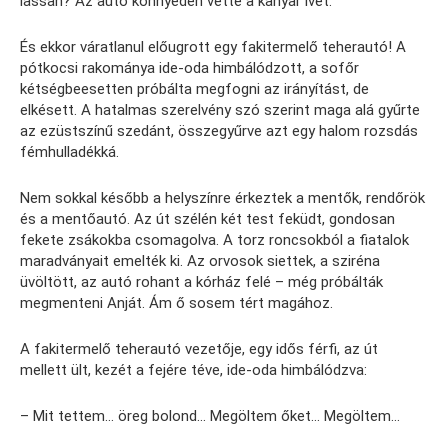
lassan? Az autó könnyedén vette a kanyar ívét.
És ekkor váratlanul előugrott egy fakitermelő teherautó! A
pótkocsi rakománya ide-oda himbálódzott, a sofőr
kétségbeesetten próbálta megfogni az irányítást, de
elkésett. A hatalmas szerelvény szó szerint maga alá gyűrte
az ezüstszínű szedánt, összegyűrve azt egy halom rozsdás
fémhulladékká.
Nem sokkal később a helyszínre érkeztek a mentők, rendőrök
és a mentőautó. Az út szélén két test feküdt, gondosan
fekete zsákokba csomagolva. A torz roncsokból a fiatalok
maradványait emelték ki. Az orvosok siettek, a sziréna
üvöltött, az autó rohant a kórház felé – még próbálták
megmenteni Anját. Ám ő sosem tért magához.
A fakitermelő teherautó vezetője, egy idős férfi, az út
mellett ült, kezét a fejére téve, ide-oda himbálódzva:
– Mit tettem… öreg bolond… Megöltem őket… Megöltem…