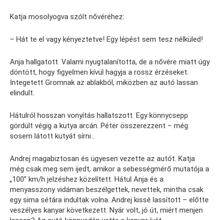
Katja mosolyogva szólt nővéréhez:
– Hát te el vagy kényeztetve! Egy lépést sem tesz nélküled!
Anja hallgatott. Valami nyugtalanította, de a nővére miatt úgy
döntött, hogy figyelmen kívül hagyja a rossz érzéseket.
Integetett Gromnak az ablakból, miközben az autó lassan
elindult.
Hátulról hosszan vonyítás hallatszott. Egy könnycsepp
gördült végig a kutya arcán. Péter összerezzent – még
sosem látott kutyát sírni…
Andrej magabiztosan és ügyesen vezette az autót. Katja
még csak meg sem ijedt, amikor a sebességmérő mutatója a
„100” km/h jelzéshez közelített. Hátul Anja és a
menyasszony vidáman beszélgettek, nevettek, mintha csak
egy sima sétára indultak volna. Andrej kissé lassított – előtte
veszélyes kanyar következett. Nyár volt, jó út, miért menjen