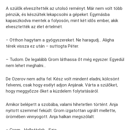
A szülők elveszítették az utolsó reményt. Már nem volt több
pénzük, és készültek lekapcsolni a gépeket. Egymásba
kapaszkodva mentek a folyosón, mint két idős ember, akik
elvesztették az élet értelmét.
– Otthon hagytam a gyógyszereket. Ne haragudj… Aligha
térek vissza ez után – suttogta Péter.
– Tudom. De legalább Grom láthassa őt még egyszer. Egyedül
nem lehet meghalni…
De Ozerov nem adta fel. Kész volt mindent eladni, kölcsönt
felvenni, csak hogy esélyt adjon Anjának. Várta a szülőket,
hogy meggyőzze őket a küzdelem folytatásáról.
Amikor belépett a szobába, valami hihetetlen történt. Anja
nyitott szemmel feküdt. Grom izgatottan ugrált mellette,
örömében vinnyogott. Anja halkan megszólalt:
– Grom… Hallottalak… Szia…