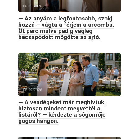
06.08.2026
— Az anyám a legfontosabb, szokj
hozzá – vágta a férjem a arcomba.
Öt perc múlva pedig végleg
becsapódott mögötte az ajtó.
06.08.2026
— A vendégeket már meghívtuk,
biztosan mindent megvettél a
listáról? — kérdezte a sógornője
gőgös hangon.