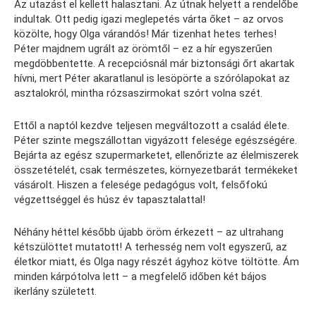
Az utazást el kellett halasztani. Az útnak helyett a rendelőbe
indultak. Ott pedig igazi meglepetés várta őket – az orvos
közölte, hogy Olga várandós! Már tizenhat hetes terhes!
Péter majdnem ugrált az örömtől – ez a hír egyszerűen
megdöbbentette. A recepciósnál már biztonsági őrt akartak
hívni, mert Péter akaratlanul is lesöpörte a szórólapokat az
asztalokról, mintha rózsaszirmokat szórt volna szét.
Ettől a naptól kezdve teljesen megváltozott a család élete.
Péter szinte megszállottan vigyázott felesége egészségére.
Bejárta az egész szupermarketet, ellenőrizte az élelmiszerek
összetételét, csak természetes, környezetbarát termékeket
vásárolt. Hiszen a felesége pedagógus volt, felsőfokú
végzettséggel és húsz év tapasztalattal!
Néhány héttel később újabb öröm érkezett – az ultrahang
kétszülöttet mutatott! A terhesség nem volt egyszerű, az
életkor miatt, és Olga nagy részét ágyhoz kötve töltötte. Ám
minden kárpótolva lett – a megfelelő időben két bájos
ikerlány született.