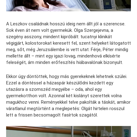
A Leszkov családnak hosszú ideig nem állt jól a szerencse.
Sok éven át nem volt gyermekük. Olga Szergejevna, a
szegény asszony, mindent kipróbált: tucatnyi klinikát
végigjárt, kolostorokat keresett fel, szent helyeket látogatott
meg, sőt, még Jeruzsálembe is vett utat. Férje, Péter mindig
mellette állt – mint egy igazi lovag, mindenhová elkísérte
feleségét, ám minden erőfeszítés hiábavalónak bizonyult.
Ekkor úgy döntöttek, hogy más gyerekeknek lehetnek szülei.
Ezzel a döntéssel a házaspár készülődni kezdett egy
utazásra a szomszéd megyébe – oda, ahol egy
gyermekotthon volt. Azonnal két kislányt szerettek volna
magukhoz venni. Reményekkel telve pakolták a táskát, amikor
váratlanul megtörtént a meglepetés: Olgát hirtelen rosszul
lett a frissen becsomagolt fasírtok szagától.