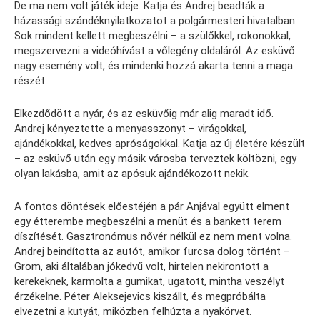
De ma nem volt játék ideje. Katja és Andrej beadták a
házassági szándéknyilatkozatot a polgármesteri hivatalban.
Sok mindent kellett megbeszélni – a szülőkkel, rokonokkal,
megszervezni a videóhívást a vőlegény oldaláról. Az esküvő
nagy esemény volt, és mindenki hozzá akarta tenni a maga
részét.
Elkezdődött a nyár, és az esküvőig már alig maradt idő.
Andrej kényeztette a menyasszonyt – virágokkal,
ajándékokkal, kedves apróságokkal. Katja az új életére készült
– az esküvő után egy másik városba terveztek költözni, egy
olyan lakásba, amit az apósuk ajándékozott nekik.
A fontos döntések előestéjén a pár Anjával együtt elment
egy étterembe megbeszélni a menüt és a bankett terem
díszítését. Gasztronómus nővér nélkül ez nem ment volna.
Andrej beindította az autót, amikor furcsa dolog történt –
Grom, aki általában jókedvű volt, hirtelen nekirontott a
kerekeknek, karmolta a gumikat, ugatott, mintha veszélyt
érzékelne. Péter Aleksejevics kiszállt, és megpróbálta
elvezetni a kutyát, miközben felhúzta a nyakörvet.