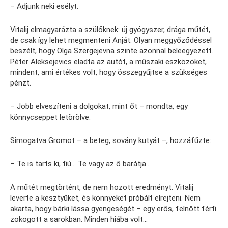
– Adjunk neki esélyt.
Vitalij elmagyarázta a szülőknek: új gyógyszer, drága műtét,
de csak így lehet megmenteni Anját. Olyan meggyőződéssel
beszélt, hogy Olga Szergejevna szinte azonnal beleegyezett.
Péter Aleksejevics eladta az autót, a műszaki eszközöket,
mindent, ami értékes volt, hogy összegyűjtse a szükséges
pénzt.
– Jobb elveszíteni a dolgokat, mint őt – mondta, egy
könnycseppet letörölve.
Simogatva Gromot – a beteg, sovány kutyát –, hozzáfűzte:
– Te is tarts ki, fiú… Te vagy az ő barátja…
A műtét megtörtént, de nem hozott eredményt. Vitalij
leverte a kesztyűket, és könnyeket próbált elrejteni. Nem
akarta, hogy bárki lássa gyengeségét – egy erős, felnőtt férfi
zokogott a sarokban. Minden hiába volt…