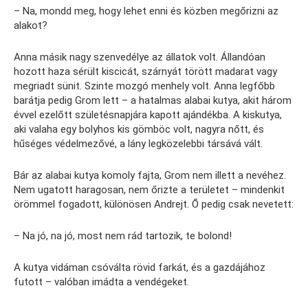
– Na, mondd meg, hogy lehet enni és közben megőrizni az
alakot?
Anna másik nagy szenvedélye az állatok volt. Állandóan
hozott haza sérült kiscicát, szárnyát törött madarat vagy
megriadt sünit. Szinte mozgó menhely volt. Anna legfőbb
barátja pedig Grom lett – a hatalmas alabai kutya, akit három
évvel ezelőtt születésnapjára kapott ajándékba. A kiskutya,
aki valaha egy bolyhos kis gömböc volt, nagyra nőtt, és
hűséges védelmezővé, a lány legközelebbi társává vált.
Bár az alabai kutya komoly fajta, Grom nem illett a nevéhez.
Nem ugatott haragosan, nem őrizte a területet – mindenkit
örömmel fogadott, különösen Andrejt. Ő pedig csak nevetett:
– Na jó, na jó, most nem rád tartozik, te bolond!
A kutya vidáman csóválta rövid farkát, és a gazdájához
futott – valóban imádta a vendégeket.