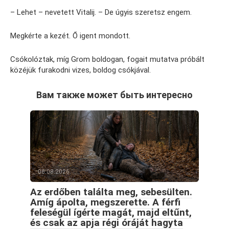
– Lehet – nevetett Vitalij. – De úgyis szeretsz engem.
Megkérte a kezét. Ő igent mondott.
Csókolóztak, míg Grom boldogan, fogait mutatva próbált
közéjük furakodni vizes, boldog csókjával.
Вам также может быть интересно
06.08.2026
Az erdőben találta meg, sebesülten.
Amíg ápolta, megszerette. A férfi
feleségül ígérte magát, majd eltűnt,
és csak az apja régi óráját hagyta