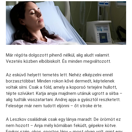
Már régóta dolgozott pihenő nélkül, alig aludt valamit.
Vezetés közben elbóbiskolt. És minden megváltozott.
Az esküvő helyett temetés lett. Nehéz elképzelni ennél
borzasztóbbat. Minden rokon kővé dermedt, képtelenek
voltak sírni. Csak a föld, amely a koporsó tetejére hullott,
tépte szívüket. Katja anyja majdnem utánuk ugrott a sírba –
alig tudták visszatartani. Andrej apja a gyásztól reszketett.
Felesége már nem tudott eljönni – őt stroke érte.
A Leszkov családnak csak egy lánya maradt. De örömöt ez
nem hozott – Anja mély kómában feküdt, gépekre kötve.
Egykor szép, okos, sportos lány – most olyan volt, mint egy