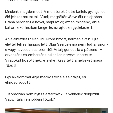
Mindenki megdermedt. A monitorok életre keltek, gyenge, de
élő jeleket mutattak. Vitalij megrökönyödve állt az ajtóban.
Utána berohant a nővér, majd az őr, aztán mindenki, aki a
kutyát a kórházban kergette, az ajtóban gyülekezett.
Anja elkezdett felépülni. Grom hízott, hárman evett, újra
élettel teli és hangos lett. Olga Szergejevna nem tudta, sírjon-
e vagy nevessen az örömtől. Vitalij gondozta a pácienst –
orvosként és emberként, aki teljes szívével szerette.
Virágokat hozott neki, ételeket készített, amelyeket maga
főzött.
Egy alkalommal Anja megkóstolta a salátáját, és
elmosolyodott:
– Komolyan nem nyitsz éttermet? Felvennélek dolgozni!
Vagy… talán én jobban főzök?