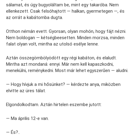
sálamat, és úgy bugyoláltam be, mint egy takaróba. Nem
ellenkezett. Csak felsóhajtott — halkan, gyermetegen —, és
az orrát a kabátomba dugta.
Otthon némán evett. Gyorsan, olyan mohón, hogy fájt nézni.
Nem boldogan — kétségbeesetten. Minden morzsa, minden
falat olyan volt, mintha az utolsó esélye lenne.
Aztán összegömbölyödött egy régi kabáton, és elaludt.
Mintha azt mondaná: ennyi. Már nem kell kapaszkodni,
menekülni, reménykedni. Most már lehet egyszerűen — aludni.
— Hogy hívjuk a mi hősünket? — kérdezte anya, miközben
elvitte az üres tálat.
Elgondolkodtam. Aztán hirtelen eszembe jutott:
— Ma április 12-e van.
— És?..