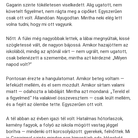
Gagarin szinte tökéletesen viselkedett. Alig ugatott, nem
követelt figyelmet, nem rágta meg a cipőket. Egyszerűen
csak ott volt. Állandóan. Nyugodtan. Mintha neki elég lett
volna tudni, hogy mi ott vagyunk.
Nőtt. A fülei még nagyobbak lettek, a lábai megnyúltak, kissé
szögletessé vált, de nagyon bájossá. Amikor hazajöttem az
iskolából, mindig az ajtónál várt — nem ugrált, nem ugatott,
csak belenézett a szemembe, mintha azt kérdezné: „Milyen
napod volt?”
Pontosan érezte a hangulatomat. Amikor beteg voltam —
lefeküdt mellém, és el sem mozdult. Amikor sírtam valami
miatt — odahozta a labdáját. Mintha azt mondaná: „Tereld el
a figyelmed.” Ha valakivel összevesztem — csak leült mellém,
és a fejét az ölembe tette. Egyszerűen ott volt.
A tél abban az évben igazi tél volt. Hatalmas hótorlaszok,
kemény fagyok, a folyó az iskola mögött vastag jéggel
borítva — mindenki ott korcsolyázott: gyerekek, felnőttek. Mi