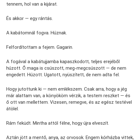
tennem, hol van a kijárat.
És akkor — egy rántás.
A kabátomnál fogva. Húznak.
Felfordítottam a fejem. Gagarin.
A fogával a kabátujjamba kapaszkodott, teljes erejéből
húzott. Ő maga is csúszott, meg-megcsúszott — de nem
engedett. Húzott. Ugatott, nyüszített, de nem adta fel.
Hogy jutottunk ki — nem emlékszem. Csak arra, hogy a jég
már alattam van, a könyököm vérzik, a testem reszket — és
ő ott van mellettem. Vizesen, remegve, és az egész testével
átölel.
Rám feküdt. Mintha attól félne, hogy újra elveszít.
Aztán jött a mentő, anya, az orvosok. Engem kórházba vittek,