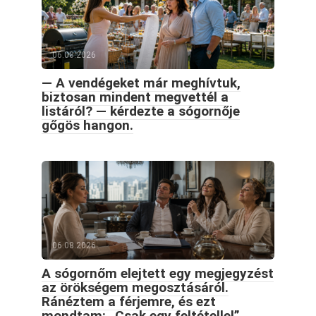
06.08.2026
— A vendégeket már meghívtuk,
biztosan mindent megvettél a
listáról? — kérdezte a sógornője
gőgös hangon.
06.08.2026
A sógornőm elejtett egy megjegyzést
az örökségem megosztásáról.
Ránéztem a férjemre, és ezt
mondtam: „Csak egy feltétellel”