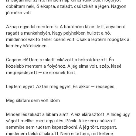
is Gagarinnal szinte minden nap kimentünk oda. Hógolyót
dobáltam neki, ő elkapta, szaladt, csúszkált a jégen. Nagyon
jó móka volt.
Aznap egyedül mentem ki. A barátnőm lázas lett, anya bent
ragadt a munkahelyén. Nagy pelyhekben hullott a hó,
mindenhol vakító fehér csend volt. Csak a lépteim ropogtak a
kemény hófelszínen.
Gagarin előttem szaladt, cikázott a bokrok között. Én
közelebb mentem a folyóhoz. A jég sima volt, szép, kissé
megrepedezett — de erősnek tűnt.
Léptem egyet. Aztán még egyet. És akkor — recsegés.
Még sikítani sem volt időm.
Minden leszakadt a lábam alatt. A víz elárasztott. A hideg úgy
vágott mellbe, mint egy ütés. Pánik. A kezem csúszott,
semmibe sem tudtam kapaszkodni. A jég tört, roppant,
mindenem belülről sikított. Nem értettem, mit kellene