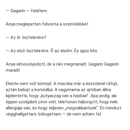
— Gagarin — feleltem.
Anya meglepetten felvonta a szemöldökét:
— Az űr tiszteletére?
— Az első tiszteletére. Ő az elsőm. És igazi hős.
Anya elmosolyodott, de a név megmaradt. Gagarin Gagarin
maradt.
Eleinte nem volt könnyű. A macska már a küszöbnél ráfújt,
aztán bebújt a komódba. A nagymama az ajtóban állva
kijelentette, hogy „kutyaszag van a házban”. Apa pedig, aki
éppen szolgálati úton volt, telefonon háborgott, hogy neki
allergiája van, és hogy teljesen „megzakkantunk”. Én mindezt
végighallgattam, bólogattam — de nem adtam fel.