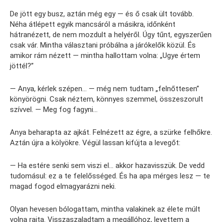
De jött egy busz, aztán még egy — és ő csak ült tovább.
Néha átlépett egyik mancsáról a másikra, időnként
hátranézett, de nem mozdult a helyéről. Úgy tűnt, egyszerűen
csak vár. Mintha választani próbálna a járókelők közül. És
amikor rám nézett — mintha hallottam volna: „Ugye értem
jöttél?”
— Anya, kérlek szépen… — még nem tudtam „felnőttesen”
könyörögni. Csak néztem, könnyes szemmel, összeszorult
szívvel. — Meg fog fagyni…
Anya beharapta az ajkát. Felnézett az égre, a szürke felhőkre.
Aztán újra a kölyökre. Végül lassan kifújta a levegőt:
— Ha estére senki sem viszi el… akkor hazavisszük. De vedd
tudomásul: ez a te felelősséged. És ha apa mérges lesz — te
magad fogod elmagyarázni neki.
Olyan hevesen bólogattam, mintha valakinek az élete múlt
volna rajta. Visszaszaladtam a megállóhoz, levettem a