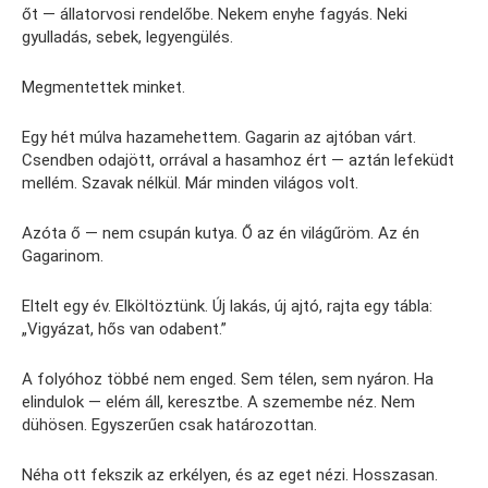
őt — állatorvosi rendelőbe. Nekem enyhe fagyás. Neki
gyulladás, sebek, legyengülés.
Megmentettek minket.
Egy hét múlva hazamehettem. Gagarin az ajtóban várt.
Csendben odajött, orrával a hasamhoz ért — aztán lefeküdt
mellém. Szavak nélkül. Már minden világos volt.
Azóta ő — nem csupán kutya. Ő az én világűröm. Az én
Gagarinom.
Eltelt egy év. Elköltöztünk. Új lakás, új ajtó, rajta egy tábla:
„Vigyázat, hős van odabent.”
A folyóhoz többé nem enged. Sem télen, sem nyáron. Ha
elindulok — elém áll, keresztbe. A szemembe néz. Nem
dühösen. Egyszerűen csak határozottan.
Néha ott fekszik az erkélyen, és az eget nézi. Hosszasan.