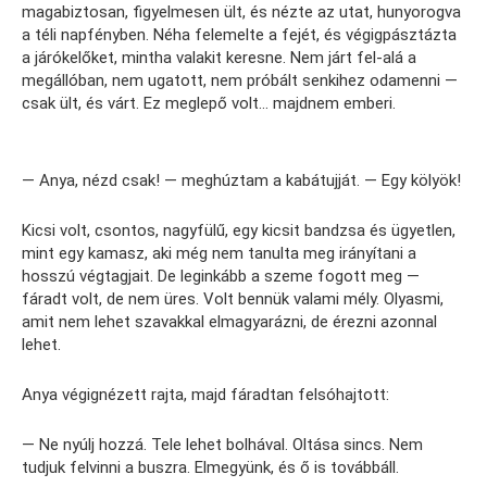
magabiztosan, figyelmesen ült, és nézte az utat, hunyorogva
a téli napfényben. Néha felemelte a fejét, és végigpásztázta
a járókelőket, mintha valakit keresne. Nem járt fel-alá a
megállóban, nem ugatott, nem próbált senkihez odamenni —
csak ült, és várt. Ez meglepő volt… majdnem emberi.
— Anya, nézd csak! — meghúztam a kabátujját. — Egy kölyök!
Kicsi volt, csontos, nagyfülű, egy kicsit bandzsa és ügyetlen,
mint egy kamasz, aki még nem tanulta meg irányítani a
hosszú végtagjait. De leginkább a szeme fogott meg —
fáradt volt, de nem üres. Volt bennük valami mély. Olyasmi,
amit nem lehet szavakkal elmagyarázni, de érezni azonnal
lehet.
Anya végignézett rajta, majd fáradtan felsóhajtott:
— Ne nyúlj hozzá. Tele lehet bolhával. Oltása sincs. Nem
tudjuk felvinni a buszra. Elmegyünk, és ő is továbbáll.