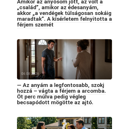
Amikor az anyósom jött, az volt a
„család”, amikor az édesanyám,
akkor „a vendégek túlságosan sokáig
maradtak”. A kísérletem felnyitotta a
férjem szemét
06.08.2026
— Az anyám a legfontosabb, szokj
hozzá – vágta a férjem a arcomba.
Öt perc múlva pedig végleg
becsapódott mögötte az ajtó.