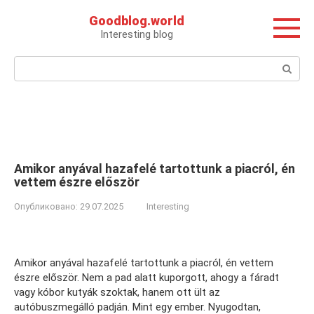
Перейти
Goodblog.world
к
Interesting blog
контенту
Поиск:
Amikor anyával hazafelé tartottunk a piacról, én
vettem észre először
Опубликовано:
29.07.2025
Interesting
Amikor anyával hazafelé tartottunk a piacról, én vettem
észre először. Nem a pad alatt kuporgott, ahogy a fáradt
vagy kóbor kutyák szoktak, hanem ott ült az
autóbuszmegálló padján. Mint egy ember. Nyugodtan,