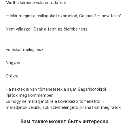
Mintha keresne valamit odafent.
— Már megint a csillagokat számolod, Gagarin? — nevetek rá.
Nem válaszol. Csak a fejét az ölembe teszi.
És akkor meleg lesz.
Nagyon.
Örökre.
Ha nektek is van történetetek a saját Gagarinotokról —
írjátok meg kommentben.
És hogy ne maradjatok le a következő történetről —
maradjatok velünk, sok szívmelengető pillanat vár még rátok.
Вам также может быть интересно