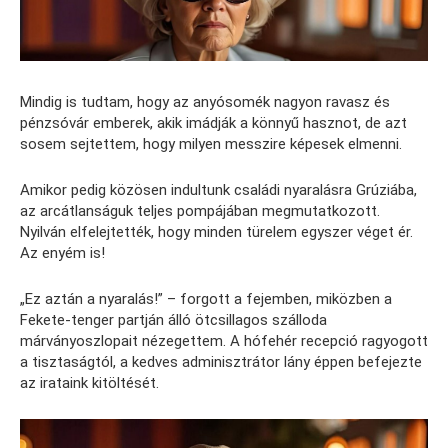
Mindig is tudtam, hogy az anyósomék nagyon ravasz és
pénzsóvár emberek, akik imádják a könnyű hasznot, de azt
sosem sejtettem, hogy milyen messzire képesek elmenni.
Amikor pedig közösen indultunk családi nyaralásra Grúziába,
az arcátlanságuk teljes pompájában megmutatkozott.
Nyilván elfelejtették, hogy minden türelem egyszer véget ér.
Az enyém is!
„Ez aztán a nyaralás!” – forgott a fejemben, miközben a
Fekete-tenger partján álló ötcsillagos szálloda
márványoszlopait nézegettem. A hófehér recepció ragyogott
a tisztaságtól, a kedves adminisztrátor lány éppen befejezte
az irataink kitöltését.