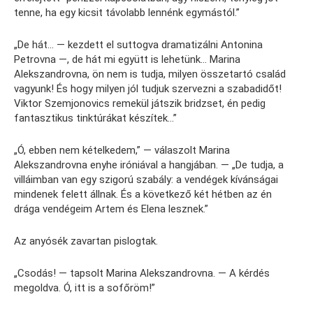
tenne, ha egy kicsit távolabb lennénk egymástól.”
„De hát… — kezdett el suttogva dramatizálni Antonina
Petrovna —, de hát mi együtt is lehetünk… Marina
Alekszandrovna, ön nem is tudja, milyen összetartó család
vagyunk! És hogy milyen jól tudjuk szervezni a szabadidőt!
Viktor Szemjonovics remekül játszik bridzset, én pedig
fantasztikus tinktúrákat készítek…”
„Ó, ebben nem kételkedem,” — válaszolt Marina
Alekszandrovna enyhe iróniával a hangjában. — „De tudja, a
villáimban van egy szigorú szabály: a vendégek kívánságai
mindenek felett állnak. És a következő két hétben az én
drága vendégeim Artem és Elena lesznek.”
Az anyósék zavartan pislogtak.
„Csodás! — tapsolt Marina Alekszandrovna. — A kérdés
megoldva. Ó, itt is a sofőröm!”