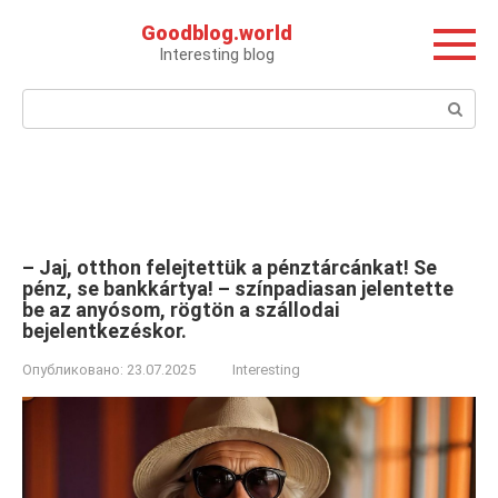
Перейти
Goodblog.world
к
Interesting blog
контенту
Поиск:
– Jaj, otthon felejtettük a pénztárcánkat! Se
pénz, se bankkártya! – színpadiasan jelentette
be az anyósom, rögtön a szállodai
bejelentkezéskor.
Опубликовано:
23.07.2025
Interesting