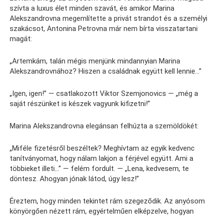
szívta a luxus élet minden szavát, és amikor Marina
Alekszandrovna megemlítette a privát strandot és a személyi
szakácsot, Antonina Petrovna már nem bírta visszatartani
magát:
„Artemkám, talán mégis menjünk mindannyian Marina
Alekszandrovnához? Hiszen a családnak együtt kell lennie…”
„Igen, igen!” — csatlakozott Viktor Szemjonovics — „még a
saját részünket is készek vagyunk kifizetni!”
Marina Alekszandrovna elegánsan felhúzta a szemöldökét:
„Miféle fizetésről beszéltek? Meghívtam az egyik kedvenc
tanítványomat, hogy nálam lakjon a férjével együtt. Ami a
többieket illeti…” — felém fordult. — „Lena, kedvesem, te
döntesz. Ahogyan jónak látod, úgy lesz!”
Éreztem, hogy minden tekintet rám szegeződik. Az anyósom
könyörgően nézett rám, egyértelműen elképzelve, hogyan