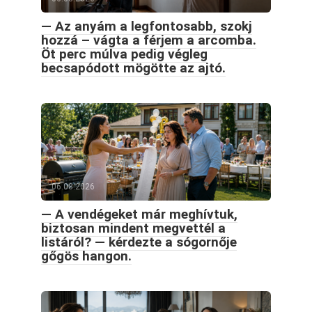
— Az anyám a legfontosabb, szokj
hozzá – vágta a férjem a arcomba.
Öt perc múlva pedig végleg
becsapódott mögötte az ajtó.
06.08.2026
— A vendégeket már meghívtuk,
biztosan mindent megvettél a
listáról? — kérdezte a sógornője
gőgös hangon.