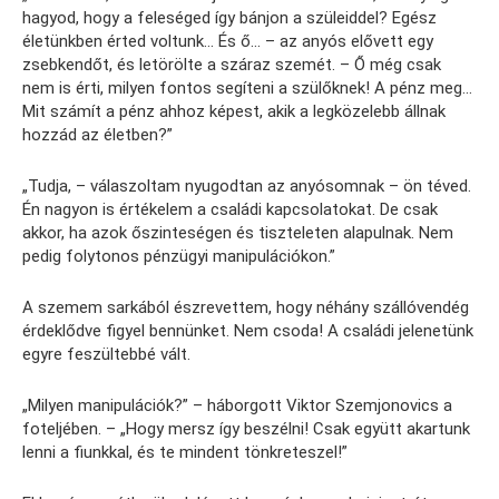
hagyod, hogy a feleséged így bánjon a szüleiddel? Egész
életünkben érted voltunk… És ő… – az anyós elővett egy
zsebkendőt, és letörölte a száraz szemét. – Ő még csak
nem is érti, milyen fontos segíteni a szülőknek! A pénz meg…
Mit számít a pénz ahhoz képest, akik a legközelebb állnak
hozzád az életben?”
„Tudja, – válaszoltam nyugodtan az anyósomnak – ön téved.
Én nagyon is értékelem a családi kapcsolatokat. De csak
akkor, ha azok őszinteségen és tiszteleten alapulnak. Nem
pedig folytonos pénzügyi manipulációkon.”
A szemem sarkából észrevettem, hogy néhány szállóvendég
érdeklődve figyel bennünket. Nem csoda! A családi jelenetünk
egyre feszültebbé vált.
„Milyen manipulációk?” – háborgott Viktor Szemjonovics a
foteljében. – „Hogy mersz így beszélni! Csak együtt akartunk
lenni a fiunkkal, és te mindent tönkreteszel!”