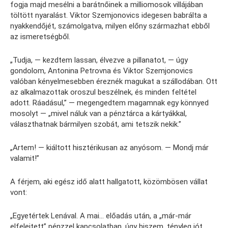
fogja majd mesélni a barátnőinek a milliomosok villájában
töltött nyaralást. Viktor Szemjonovics idegesen babrálta a
nyakkendőjét, számolgatva, milyen előny származhat ebből
az ismeretségből.
„Tudja, — kezdtem lassan, élvezve a pillanatot, — úgy
gondolom, Antonina Petrovna és Viktor Szemjonovics
valóban kényelmesebben éreznék magukat a szállodában. Ott
az alkalmazottak oroszul beszélnek, és minden feltétel
adott. Ráadásul,” — megengedtem magamnak egy könnyed
mosolyt — „mivel náluk van a pénztárca a kártyákkal,
választhatnak bármilyen szobát, ami tetszik nekik.”
„Artem! — kiáltott hisztérikusan az anyósom. — Mondj már
valamit!”
A férjem, aki egész idő alatt hallgatott, közömbösen vállat
vont:
„Egyetértek Lenával. A mai… előadás után, a „már-már
elfelejtett” pénzzel kapcsolatban, úgy hiszem, tényleg jót