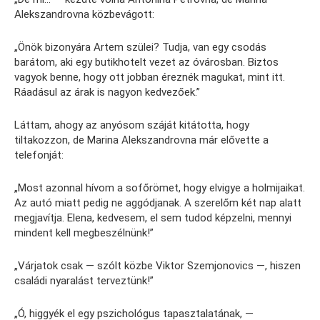
Alekszandrovna közbevágott:
„Önök bizonyára Artem szülei? Tudja, van egy csodás
barátom, aki egy butikhotelt vezet az óvárosban. Biztos
vagyok benne, hogy ott jobban éreznék magukat, mint itt.
Ráadásul az árak is nagyon kedvezőek.”
Láttam, ahogy az anyósom száját kitátotta, hogy
tiltakozzon, de Marina Alekszandrovna már elővette a
telefonját:
„Most azonnal hívom a sofőrömet, hogy elvigye a holmijaikat.
Az autó miatt pedig ne aggódjanak. A szerelőm két nap alatt
megjavítja. Elena, kedvesem, el sem tudod képzelni, mennyi
mindent kell megbeszélnünk!”
„Várjatok csak — szólt közbe Viktor Szemjonovics —, hiszen
családi nyaralást terveztünk!”
„Ó, higgyék el egy pszichológus tapasztalatának, —