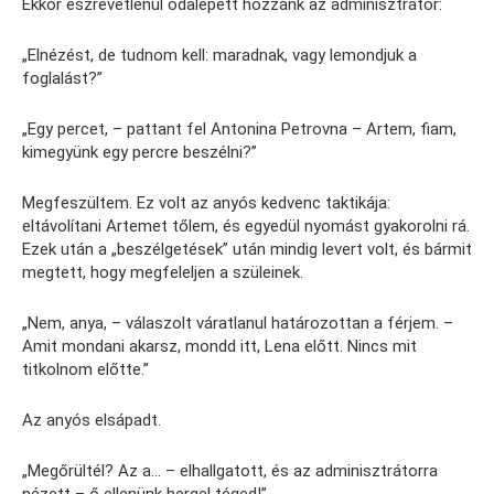
Ekkor észrevétlenül odalépett hozzánk az adminisztrátor:
„Elnézést, de tudnom kell: maradnak, vagy lemondjuk a
foglalást?”
„Egy percet, – pattant fel Antonina Petrovna – Artem, fiam,
kimegyünk egy percre beszélni?”
Megfeszültem. Ez volt az anyós kedvenc taktikája:
eltávolítani Artemet tőlem, és egyedül nyomást gyakorolni rá.
Ezek után a „beszélgetések” után mindig levert volt, és bármit
megtett, hogy megfeleljen a szüleinek.
„Nem, anya, – válaszolt váratlanul határozottan a férjem. –
Amit mondani akarsz, mondd itt, Lena előtt. Nincs mit
titkolnom előtte.”
Az anyós elsápadt.
„Megőrültél? Az a… – elhallgatott, és az adminisztrátorra