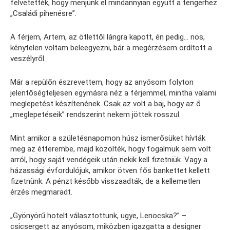
felvetették, hogy menjünk el mindannyian együtt a tengerhez.
„Családi pihenésre”.
A férjem, Artem, az ötlettől lángra kapott, én pedig… nos,
kénytelen voltam beleegyezni, bár a megérzésem ordított a
veszélyről.
Már a repülőn észrevettem, hogy az anyósom folyton
jelentőségteljesen egymásra néz a férjemmel, mintha valami
meglepetést készítenének. Csak az volt a baj, hogy az ő
„meglepetéseik” rendszerint nekem jöttek rosszul.
Mint amikor a születésnapomon húsz ismerősüket hívták
meg az étterembe, majd közölték, hogy fogalmuk sem volt
arról, hogy saját vendégeik után nekik kell fizetniük. Vagy a
házassági évfordulójuk, amikor ötven fős bankettet kellett
fizetnünk. A pénzt később visszaadták, de a kellemetlen
érzés megmaradt.
„Gyönyörű hotelt választottunk, ugye, Lenocska?” –
csicsergett az anyósom, miközben igazgatta a designer