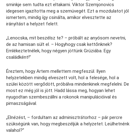
sminkje sem tudta ezt eltakarni. Viktor Szemjonovics
idegesen igazította meg a szemüvegét. Ezt a mozdulatot jól
ismertem, mindig így csinálta, amikor elvesztette az
irányítást a helyzet felett.
„Lenocska, mit beszélsz te? – próbált az anyósom nevetni,
de az hamisan sült el. – Hogyhogy csak kettőnknek?
Emlékeztetnélek, hogy négyen jöttünk Grúziába. Egy
családként!”
Éreztem, hogy Artem mellettem megfeszül. Ilyen
helyzetekben mindig elveszett volt, hol a felesége, hol a
szülei között vergődött, próbálva mindenkinek megfelelni. De
most ez még jól is jött. Hadd lássa meg, hogyan lehet
nyugodtan szembeszállni a rokonok manipulációival és
pimaszságával.
„Elnézést, – fordultam az adminisztrátorhoz – pár percre
szükségünk van, hogy megbeszéljük a helyzetet. Leülhetnénk
valahol?”