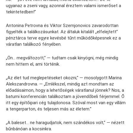
ugyanaz a zseni vagy, azonnal éreztem valami ismerőset a
tekintetedben!”
Antonina Petrovna és Viktor Szemjonovics zavarodottan
figyelték a találkozásunkat. Az általuk kitalált „elfelejtett”
pénztárca terve egyre kevésbé tűnt működőképesnek ez a
váratlan találkozó fényében.
„Ön… megváltozott,” — tudtam csak kinyögni, még mindig
nem hittem el, ami történik.
„Az élet tud meglepetéseket okozni,” — mosolygott Marina
Alekszandrovna. — „Emlékszel, mindig azt mondtam az
előadásaimon, hogy a lehetőségek váratlanul jönnek? Nos, a
batumi konferencián találkoztam a jövendőbeli férjemmel. Ő
itt egy építőipari cég tulajdonosa. Szóval most van egy villám
a tengerparton, és teljesen más az életem.”
„A baleset… ne haragudjatok, nem szándékos volt,” — nézett
bűnbánóan a kocsinkra.