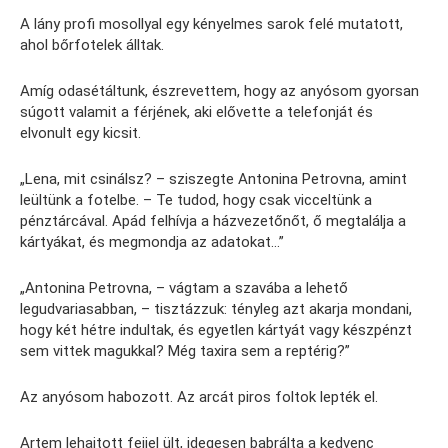
A lány profi mosollyal egy kényelmes sarok felé mutatott,
ahol bőrfotelek álltak.
Amíg odasétáltunk, észrevettem, hogy az anyósom gyorsan
súgott valamit a férjének, aki elővette a telefonját és
elvonult egy kicsit.
„Lena, mit csinálsz? – sziszegte Antonina Petrovna, amint
leültünk a fotelbe. – Te tudod, hogy csak vicceltünk a
pénztárcával. Apád felhívja a házvezetőnőt, ő megtalálja a
kártyákat, és megmondja az adatokat…”
„Antonina Petrovna, – vágtam a szavába a lehető
legudvariasabban, – tisztázzuk: tényleg azt akarja mondani,
hogy két hétre indultak, és egyetlen kártyát vagy készpénzt
sem vittek magukkal? Még taxira sem a reptérig?”
Az anyósom habozott. Az arcát piros foltok lepték el.
Artem lehajtott fejjel ült, idegesen babrálta a kedvenc