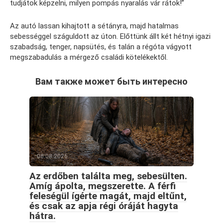
tudjátok képzelni, milyen pompás nyaralás vár rátok!”
Az autó lassan kihajtott a sétányra, majd hatalmas
sebességgel száguldott az úton. Előttünk állt két hétnyi igazi
szabadság, tenger, napsütés, és talán a régóta vágyott
megszabadulás a mérgező családi kötelékektől.
Вам также может быть интересно
06.08.2026
Az erdőben találta meg, sebesülten.
Amíg ápolta, megszerette. A férfi
feleségül ígérte magát, majd eltűnt,
és csak az apja régi óráját hagyta
hátra.