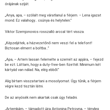
órájának szíját.
„Anya, apa, – szólalt meg váratlanul a férjem. – Lena igazat
mond. Ez valahogy… csúnya és helytelen.”
Viktor Szemjonovics rosszalló arccal tért vissza.
„Képzeljétek, a házvezetőnő nem veszi fel a telefont!
Biztosan elment a boltba…”
„Apa, – Artem lassan felemelte a szemét az apjára, – fejezd
be ezt. Láttam, hogy a duty-free-ben fizettél. Minimum két
kártyád van nálad. Na, elég ebből.”
Alig bírtam visszatartani a mosolyomat. Úgy tűnik, a férjem
végre kezd tisztán látni.
De az anyósék nem akartak csak úgy feladni.
„Artemkám, – támadott újra Antonina Petrovna, – tényleg