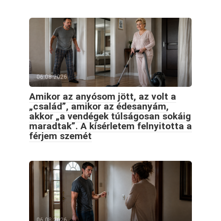
06.08.2026
Amikor az anyósom jött, az volt a
„család”, amikor az édesanyám,
akkor „a vendégek túlságosan sokáig
maradtak”. A kísérletem felnyitotta a
férjem szemét
06.08.2026