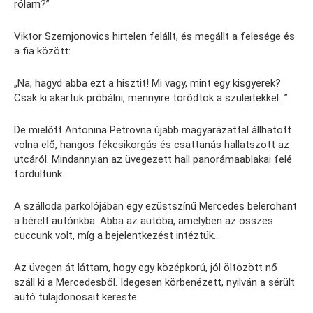
rólam?”
Viktor Szemjonovics hirtelen felállt, és megállt a felesége és
a fia között:
„Na, hagyd abba ezt a hisztit! Mi vagy, mint egy kisgyerek?
Csak ki akartuk próbálni, mennyire törődtök a szüleitekkel…”
De mielőtt Antonina Petrovna újabb magyarázattal állhatott
volna elő, hangos fékcsikorgás és csattanás hallatszott az
utcáról. Mindannyian az üvegezett hall panorámaablakai felé
fordultunk.
A szálloda parkolójában egy ezüstszínű Mercedes belerohant
a bérelt autónkba. Abba az autóba, amelyben az összes
cuccunk volt, míg a bejelentkezést intéztük…
Az üvegen át láttam, hogy egy középkorú, jól öltözött nő
száll ki a Mercedesből. Idegesen körbenézett, nyilván a sérült
autó tulajdonosait kereste.