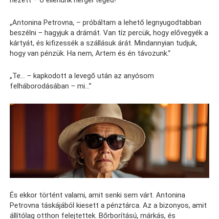
nézett – ő ellenünk hergel téged!”
„Antonina Petrovna, – próbáltam a lehető legnyugodtabban
beszélni – hagyjuk a drámát. Van tíz percük, hogy elővegyék a
kártyát, és kifizessék a szállásuk árát. Mindannyian tudjuk,
hogy van pénzük. Ha nem, Artem és én távozunk.”
„Te… – kapkodott a levegő után az anyósom
felháborodásában – mi…”
És ekkor történt valami, amit senki sem várt. Antonina
Petrovna táskájából kiesett a pénztárca. Az a bizonyos, amit
állítólag otthon felejtettek. Bőrborítású, márkás, és