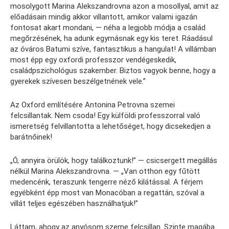
mosolygott Marina Alekszandrovna azon a mosollyal, amit az
előadásain mindig akkor villantott, amikor valami igazán
fontosat akart mondani, — néha a legjobb módja a család
megőrzésének, ha adunk egymásnak egy kis teret. Ráadásul
az óváros Batumi szíve, fantasztikus a hangulat! A villámban
most épp egy oxfordi professzor vendégeskedik,
családpszichológus szakember. Biztos vagyok benne, hogy a
gyerekek szívesen beszélgetnének vele.”
Az Oxford említésére Antonina Petrovna szemei
felcsillantak. Nem csoda! Egy külföldi professzorral való
ismeretség felvillantotta a lehetőséget, hogy dicsekedjen a
barátnőinek!
„Ó, annyira örülök, hogy találkoztunk!” — csicsergett megállás
nélkül Marina Alekszandrovna. — „Van otthon egy fűtött
medencénk, teraszunk tengerre néző kilátással. A férjem
egyébként épp most van Monacóban a regattán, szóval a
villát teljes egészében használhatjuk!”
Láttam, ahogy az anyósom szeme felcsillan. Szinte magába