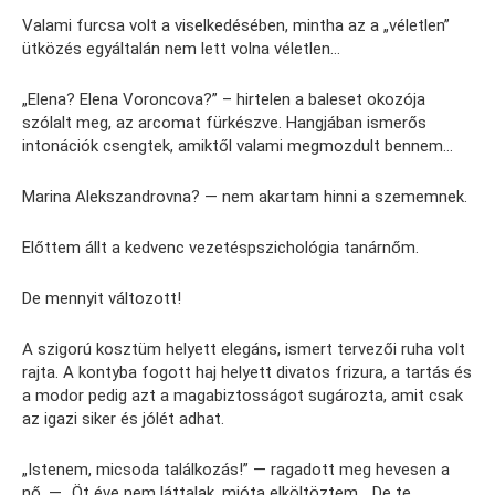
Valami furcsa volt a viselkedésében, mintha az a „véletlen”
ütközés egyáltalán nem lett volna véletlen…
„Elena? Elena Voroncova?” – hirtelen a baleset okozója
szólalt meg, az arcomat fürkészve. Hangjában ismerős
intonációk csengtek, amiktől valami megmozdult bennem…
Marina Alekszandrovna? — nem akartam hinni a szememnek.
Előttem állt a kedvenc vezetéspszichológia tanárnőm.
De mennyit változott!
A szigorú kosztüm helyett elegáns, ismert tervezői ruha volt
rajta. A kontyba fogott haj helyett divatos frizura, a tartás és
a modor pedig azt a magabiztosságot sugározta, amit csak
az igazi siker és jólét adhat.
„Istenem, micsoda találkozás!” — ragadott meg hevesen a
nő. — „Öt éve nem láttalak, mióta elköltöztem… De te