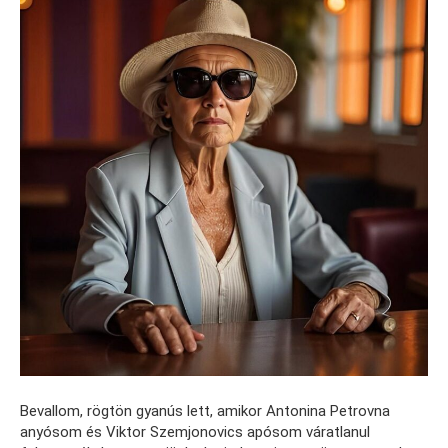
Bevallom, rögtön gyanús lett, amikor Antonina Petrovna
anyósom és Viktor Szemjonovics apósom váratlanul