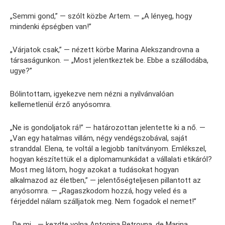
„Semmi gond,” — szólt közbe Artem. — „A lényeg, hogy
mindenki épségben van!”
„Várjatok csak,” — nézett körbe Marina Alekszandrovna a
társaságunkon. — „Most jelentkeztek be. Ebbe a szállodába,
ugye?”
Bólintottam, igyekezve nem nézni a nyilvánvalóan
kellemetlenül érző anyósomra.
„Ne is gondoljatok rá!” — határozottan jelentette ki a nő. —
„Van egy hatalmas villám, négy vendégszobával, saját
stranddal. Elena, te voltál a legjobb tanítványom. Emlékszel,
hogyan készítettük el a diplomamunkádat a vállalati etikáról?
Most meg látom, hogy azokat a tudásokat hogyan
alkalmazod az életben,” — jelentőségteljesen pillantott az
anyósomra. — „Ragaszkodom hozzá, hogy veled és a
férjeddel nálam szálljatok meg. Nem fogadok el nemet!”
„De mi… — kezdte volna Antonina Petrovna, de Marina