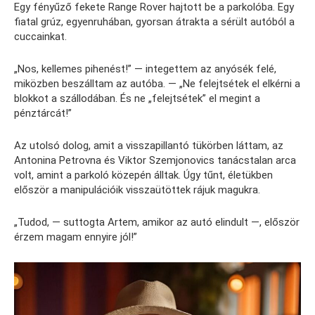
Egy fényűző fekete Range Rover hajtott be a parkolóba. Egy
fiatal grúz, egyenruhában, gyorsan átrakta a sérült autóból a
cuccainkat.
„Nos, kellemes pihenést!” — integettem az anyósék felé,
miközben beszálltam az autóba. — „Ne felejtsétek el elkérni a
blokkot a szállodában. És ne „felejtsétek” el megint a
pénztárcát!”
Az utolsó dolog, amit a visszapillantó tükörben láttam, az
Antonina Petrovna és Viktor Szemjonovics tanácstalan arca
volt, amint a parkoló közepén álltak. Úgy tűnt, életükben
először a manipulációik visszaütöttek rájuk magukra.
„Tudod, — suttogta Artem, amikor az autó elindult —, először
érzem magam ennyire jól!”