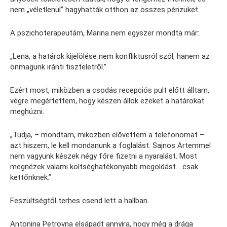
nem „véletlenül” hagyhatták otthon az összes pénzüket.
A pszichoterapeutám, Marina nem egyszer mondta már:
„Lena, a határok kijelölése nem konfliktusról szól, hanem az
önmagunk iránti tiszteletről.”
Ezért most, miközben a csodás recepciós pult előtt álltam,
végre megértettem, hogy készen állok ezeket a határokat
meghúzni.
„Tudja, – mondtam, miközben elővettem a telefonomat –
azt hiszem, le kell mondanunk a foglalást. Sajnos Artemmel
nem vagyunk készek négy főre fizetni a nyaralást. Most
megnézek valami költséghatékonyabb megoldást… csak
kettőnknek.”
Feszültségtől terhes csend lett a hallban.
Antonina Petrovna elsápadt annyira, hogy még a drága