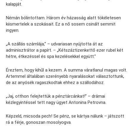
kalapját.
Némán bólintottam. Három év házasság alatt tökéletesen
kiismertelek a szokásait. Ez a nő sosem csinált semmit
ingyen.
„A szállás számlája,” – udvariasan nyújtotta át az
adminisztrátor a papírt. – „Kétszáztizenkettő ezer rubel két
hétre, étkezéssel és spa kezelésekkel együtt.”
Éreztem, hogy kihűl a kezem. A summa váratlanul magas volt.
Artemmel általában szerényebb nyaralásokat választottunk,
de az anyósék ragaszkodtak ehhez a szállodához.
„Jaj, otthon felejtettük a pénztárcánkat!” – drámai
kézlegyintéssel tett nagy ügyet Antonina Petrovna.
Képzeld, micsoda pech! Se pénz, se kártya nálunk – játszott
rá a férje, gonoszan mosolyogva.