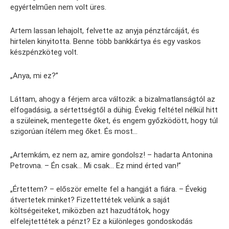
egyértelműen nem volt üres.
Artem lassan lehajolt, felvette az anyja pénztárcáját, és
hirtelen kinyitotta. Benne több bankkártya és egy vaskos
készpénzköteg volt.
„Anya, mi ez?”
Láttam, ahogy a férjem arca változik: a bizalmatlanságtól az
elfogadásig, a sértettségtől a dühig. Évekig feltétel nélkül hitt
a szüleinek, mentegette őket, és engem győzködött, hogy túl
szigorúan ítélem meg őket. És most…
„Artemkám, ez nem az, amire gondolsz! – hadarta Antonina
Petrovna. – Én csak… Mi csak… Ez mind érted van!”
„Értettem? – először emelte fel a hangját a fiára. – Évekig
átvertetek minket? Fizettettétek velünk a saját
költségeiteket, miközben azt hazudtátok, hogy
elfelejtettétek a pénzt? Ez a különleges gondoskodás