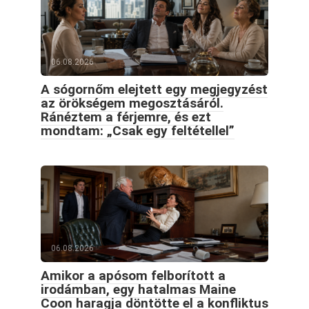
06.08.2026
A sógornőm elejtett egy megjegyzést
az örökségem megosztásáról.
Ránéztem a férjemre, és ezt
mondtam: „Csak egy feltétellel”
06.08.2026
Amikor a apósom felborított a
irodámban, egy hatalmas Maine
Coon haragja döntötte el a konfliktus