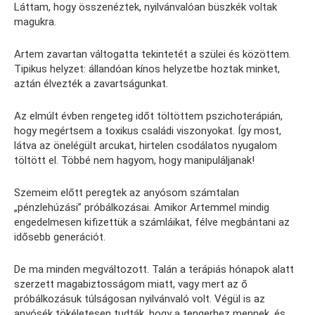
Láttam, hogy összenéztek, nyilvánvalóan büszkék voltak
magukra.
Artem zavartan váltogatta tekintetét a szülei és közöttem.
Tipikus helyzet: állandóan kínos helyzetbe hoztak minket,
aztán élvezték a zavartságunkat.
Az elmúlt évben rengeteg időt töltöttem pszichoterápián,
hogy megértsem a toxikus családi viszonyokat. Így most,
látva az önelégült arcukat, hirtelen csodálatos nyugalom
töltött el. Többé nem hagyom, hogy manipuláljanak!
Szemeim előtt peregtek az anyósom számtalan
„pénzlehúzási” próbálkozásai. Amikor Artemmel mindig
engedelmesen kifizettük a számláikat, félve megbántani az
idősebb generációt.
De ma minden megváltozott. Talán a terápiás hónapok alatt
szerzett magabiztosságom miatt, vagy mert az ő
próbálkozásuk túlságosan nyilvánvaló volt. Végül is az
anyósék tökéletesen tudták, hogy a tengerhez mennek, és