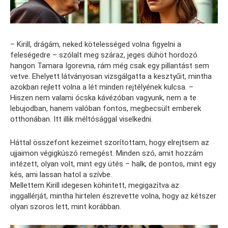
– Kirill, drágám, neked kötelességed volna figyelni a
feleségedre – szólalt meg száraz, jeges dühöt hordozó
hangon Tamara Igorevna, rám még csak egy pillantást sem
vetve. Ehelyett látványosan vizsgálgatta a kesztyűit, mintha
azokban rejlett volna a lét minden rejtélyének kulcsa. –
Hiszen nem valami ócska kávézóban vagyunk, nem a te
lebujodban, hanem valóban fontos, megbecsült emberek
otthonában. Itt illik méltósággal viselkedni.
Háttal összefont kezeimet szorítottam, hogy elrejtsem az
ujjaimon végigkúszó remegést. Minden szó, amit hozzám
intézett, olyan volt, mint egy ütés – halk, de pontos, mint egy
kés, ami lassan hatol a szívbe.
Mellettem Kirill idegesen köhintett, megigazítva az
inggallérját, mintha hirtelen észrevette volna, hogy az kétszer
olyan szoros lett, mint korábban.