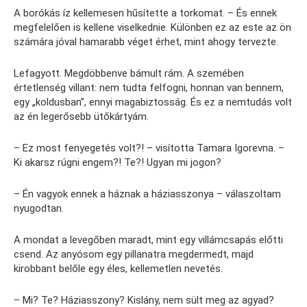
A borókás íz kellemesen hűsítette a torkomat. – És ennek
megfelelően is kellene viselkednie. Különben ez az este az ön
számára jóval hamarabb véget érhet, mint ahogy tervezte.
Lefagyott. Megdöbbenve bámult rám. A szemében
értetlenség villant: nem tudta felfogni, honnan van bennem,
egy „koldusban”, ennyi magabiztosság. És ez a nemtudás volt
az én legerősebb ütőkártyám.
– Ez most fenyegetés volt?! – visította Tamara Igorevna. –
Ki akarsz rúgni engem?! Te?! Ugyan mi jogon?
– Én vagyok ennek a háznak a háziasszonya – válaszoltam
nyugodtan.
A mondat a levegőben maradt, mint egy villámcsapás előtti
csend. Az anyósom egy pillanatra megdermedt, majd
kirobbant belőle egy éles, kellemetlen nevetés.
– Mi? Te? Háziasszony? Kislány, nem sült meg az agyad?