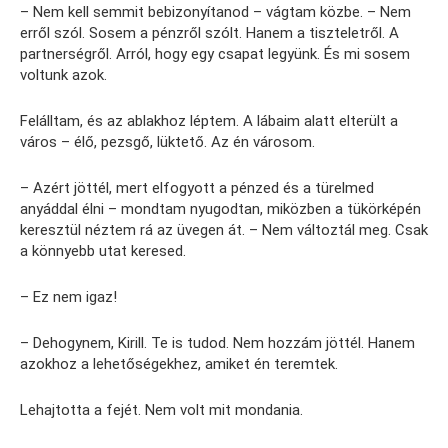
– Nem kell semmit bebizonyítanod – vágtam közbe. – Nem
erről szól. Sosem a pénzről szólt. Hanem a tiszteletről. A
partnerségről. Arról, hogy egy csapat legyünk. És mi sosem
voltunk azok.
Felálltam, és az ablakhoz léptem. A lábaim alatt elterült a
város – élő, pezsgő, lüktető. Az én városom.
– Azért jöttél, mert elfogyott a pénzed és a türelmed
anyáddal élni – mondtam nyugodtan, miközben a tükörképén
keresztül néztem rá az üvegen át. – Nem változtál meg. Csak
a könnyebb utat keresed.
– Ez nem igaz!
– Dehogynem, Kirill. Te is tudod. Nem hozzám jöttél. Hanem
azokhoz a lehetőségekhez, amiket én teremtek.
Lehajtotta a fejét. Nem volt mit mondania.