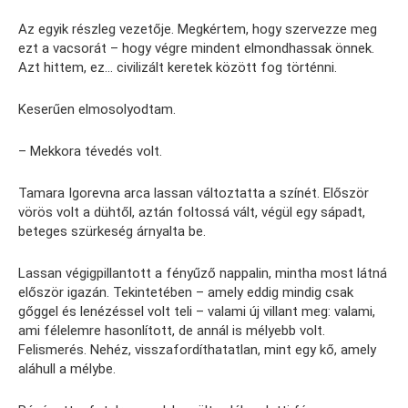
Az egyik részleg vezetője. Megkértem, hogy szervezze meg
ezt a vacsorát – hogy végre mindent elmondhassak önnek.
Azt hittem, ez… civilizált keretek között fog történni.
Keserűen elmosolyodtam.
– Mekkora tévedés volt.
Tamara Igorevna arca lassan változtatta a színét. Először
vörös volt a dühtől, aztán foltossá vált, végül egy sápadt,
beteges szürkeség árnyalta be.
Lassan végigpillantott a fényűző nappalin, mintha most látná
először igazán. Tekintetében – amely eddig mindig csak
gőggel és lenézéssel volt teli – valami új villant meg: valami,
ami félelemre hasonlított, de annál is mélyebb volt.
Felismerés. Nehéz, visszafordíthatatlan, mint egy kő, amely
aláhull a mélybe.