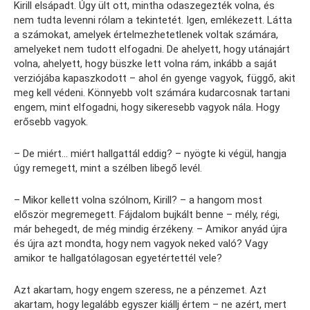
Kirill elsápadt. Úgy ült ott, mintha odaszegezték volna, és
nem tudta levenni rólam a tekintetét. Igen, emlékezett. Látta
a számokat, amelyek értelmezhetetlenek voltak számára,
amelyeket nem tudott elfogadni. De ahelyett, hogy utánajárt
volna, ahelyett, hogy büszke lett volna rám, inkább a saját
verziójába kapaszkodott – ahol én gyenge vagyok, függő, akit
meg kell védeni. Könnyebb volt számára kudarcosnak tartani
engem, mint elfogadni, hogy sikeresebb vagyok nála. Hogy
erősebb vagyok.
– De miért… miért hallgattál eddig? – nyögte ki végül, hangja
úgy remegett, mint a szélben libegő levél.
– Mikor kellett volna szólnom, Kirill? – a hangom most
először megremegett. Fájdalom bujkált benne – mély, régi,
már behegedt, de még mindig érzékeny. – Amikor anyád újra
és újra azt mondta, hogy nem vagyok neked való? Vagy
amikor te hallgatólagosan egyetértettél vele?
Azt akartam, hogy engem szeress, ne a pénzemet. Azt
akartam, hogy legalább egyszer kiállj értem – ne azért, mert