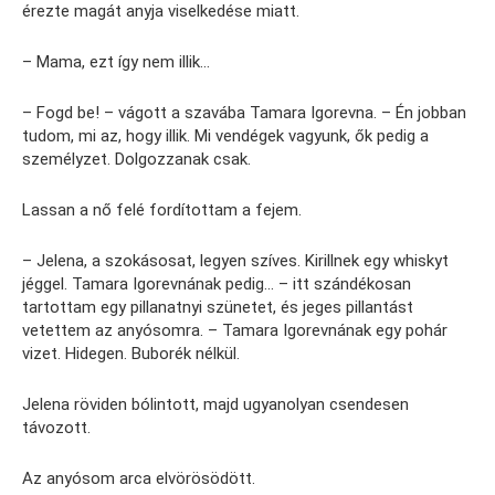
érezte magát anyja viselkedése miatt.
– Mama, ezt így nem illik…
– Fogd be! – vágott a szavába Tamara Igorevna. – Én jobban
tudom, mi az, hogy illik. Mi vendégek vagyunk, ők pedig a
személyzet. Dolgozzanak csak.
Lassan a nő felé fordítottam a fejem.
– Jelena, a szokásosat, legyen szíves. Kirillnek egy whiskyt
jéggel. Tamara Igorevnának pedig… – itt szándékosan
tartottam egy pillanatnyi szünetet, és jeges pillantást
vetettem az anyósomra. – Tamara Igorevnának egy pohár
vizet. Hidegen. Buborék nélkül.
Jelena röviden bólintott, majd ugyanolyan csendesen
távozott.
Az anyósom arca elvörösödött.