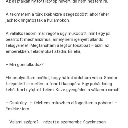
Az asztalkán nyitott laptop hevert, de nem néztem rá.
A tekintetem a türkizkék vízre szegeződött, ahol fehér
jachtok ringatóztak a hullámokon.
A vállalkozásom már régóta úgy működött, mint egy jól
beállított mechanizmus, amely nem igényelt állandó
felügyeletet. Megtanultam a legfontosabbat – bízni az
emberekben, feladatokat átadni. És élni.
– Min gondolkodsz?
Elmosolyodtam anélkül, hogy hátrafordultam volna. Sándor
telepedett le mellém a fonott kanapéra. Egy pohár hideg
fehér bort nyújtott felém. Keze gyengéden a vállamra simult.
– Csak úgy… – feleltem, miközben elfogadtam a poharat. –
Emlékeztem.
– Valami szépre? – nézett a szemembe figyelmesen.