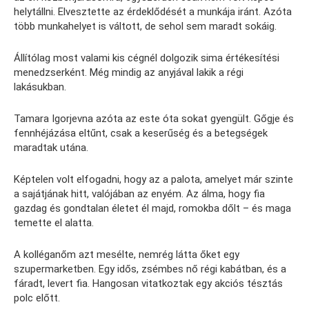
helytállni. Elvesztette az érdeklődését a munkája iránt. Azóta
több munkahelyet is váltott, de sehol sem maradt sokáig.
Állítólag most valami kis cégnél dolgozik sima értékesítési
menedzserként. Még mindig az anyjával lakik a régi
lakásukban.
Tamara Igorjevna azóta az este óta sokat gyengült. Gőgje és
fennhéjázása eltűnt, csak a keserűség és a betegségek
maradtak utána.
Képtelen volt elfogadni, hogy az a palota, amelyet már szinte
a sajátjának hitt, valójában az enyém. Az álma, hogy fia
gazdag és gondtalan életet él majd, romokba dőlt – és maga
temette el alatta.
A kolléganőm azt mesélte, nemrég látta őket egy
szupermarketben. Egy idős, zsémbes nő régi kabátban, és a
fáradt, levert fia. Hangosan vitatkoztak egy akciós tésztás
polc előtt.