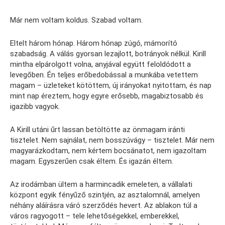
Már nem voltam koldus. Szabad voltam.
Eltelt három hónap. Három hónap zúgó, mámorító
szabadság. A válás gyorsan lezajlott, botrányok nélkül. Kirill
mintha elpárolgott volna, anyjával együtt feloldódott a
levegőben. Én teljes erőbedobással a munkába vetettem
magam – üzleteket kötöttem, új irányokat nyitottam, és nap
mint nap éreztem, hogy egyre erősebb, magabiztosabb és
igazibb vagyok.
A Kirill utáni űrt lassan betöltötte az önmagam iránti
tisztelet. Nem sajnálat, nem bosszúvágy – tisztelet. Már nem
magyarázkodtam, nem kértem bocsánatot, nem igazoltam
magam. Egyszerűen csak éltem. És igazán éltem.
Az irodámban ültem a harmincadik emeleten, a vállalati
központ egyik fényűző szintjén, az asztalomnál, amelyen
néhány aláírásra váró szerződés hevert. Az ablakon túl a
város ragyogott – tele lehetőségekkel, emberekkel,