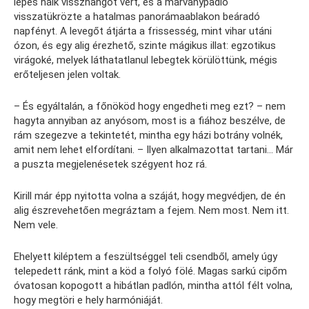
lépés halk visszhangot vert, és a márványpadló
visszatükrözte a hatalmas panorámaablakon beáradó
napfényt. A levegőt átjárta a frissesség, mint vihar utáni
ózon, és egy alig érezhető, szinte mágikus illat: egzotikus
virágoké, melyek láthatatlanul lebegtek körülöttünk, mégis
erőteljesen jelen voltak.
– És egyáltalán, a főnököd hogy engedheti meg ezt? – nem
hagyta annyiban az anyósom, most is a fiához beszélve, de
rám szegezve a tekintetét, mintha egy házi botrány volnék,
amit nem lehet elfordítani. – Ilyen alkalmazottat tartani… Már
a puszta megjelenésetek szégyent hoz rá.
Kirill már épp nyitotta volna a száját, hogy megvédjen, de én
alig észrevehetően megráztam a fejem. Nem most. Nem itt.
Nem vele.
Ehelyett kiléptem a feszültséggel teli csendből, amely úgy
telepedett ránk, mint a köd a folyó fölé. Magas sarkú cipőm
óvatosan kopogott a hibátlan padlón, mintha attól félt volna,
hogy megtöri e hely harmóniáját.