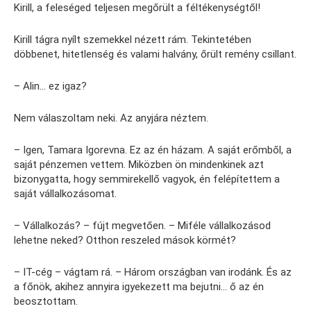
Kirill, a feleséged teljesen megőrült a féltékenységtől!
Kirill tágra nyílt szemekkel nézett rám. Tekintetében
döbbenet, hitetlenség és valami halvány, őrült remény csillant.
– Alin… ez igaz?
Nem válaszoltam neki. Az anyjára néztem.
– Igen, Tamara Igorevna. Ez az én házam. A saját erőmből, a
saját pénzemen vettem. Miközben ön mindenkinek azt
bizonygatta, hogy semmirekellő vagyok, én felépítettem a
saját vállalkozásomat.
– Vállalkozás? – fújt megvetően. – Miféle vállalkozásod
lehetne neked? Otthon reszeled mások körmét?
– IT-cég – vágtam rá. – Három országban van irodánk. És az
a főnök, akihez annyira igyekezett ma bejutni… ő az én
beosztottam.