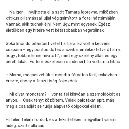
– Na igen – nyújtotta el a szót Tamara Igorevna, miközben
kritikus pillantással, ujjal végigsimított a fotel háttámláján. –
Vannak, akik tudnak élni. Nem úgy, mint egyesek. Egész
életükben egy hitelre vett kétszobásban vegetálnak.
Sokatmondó pillantást vetett a fiára. Ez volt a kedvenc
csapása – egy pontos döfés a szívbe, emlékeztetve őt arra,
hogy „többre lenne hivatott”, mint egy szerény állás és egy
bérelt lakás. És természetesen mindenért én voltam a hibás.
– Mama, megbeszéltük – mondta fáradtan Kirill, miközben
érezte, ahogy a feszültség fokozódik.
– Mi olyat mondtam? – vonta fel kihívóan a szemöldökét az
anyós. – Csak tényt közöltem. Valaki palotákat épít, más
meg a családját se tudja alapvető dolgokkal ellátni.
Hirtelen felém fordult, és a tekintetében megvillant valami
hideg, szinte állatias.