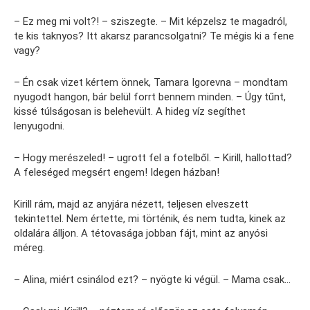
– Ez meg mi volt?! – sziszegte. – Mit képzelsz te magadról,
te kis taknyos? Itt akarsz parancsolgatni? Te mégis ki a fene
vagy?
– Én csak vizet kértem önnek, Tamara Igorevna – mondtam
nyugodt hangon, bár belül forrt bennem minden. – Úgy tűnt,
kissé túlságosan is belehevült. A hideg víz segíthet
lenyugodni.
– Hogy merészeled! – ugrott fel a fotelből. – Kirill, hallottad?
A feleséged megsért engem! Idegen házban!
Kirill rám, majd az anyjára nézett, teljesen elveszett
tekintettel. Nem értette, mi történik, és nem tudta, kinek az
oldalára álljon. A tétovasága jobban fájt, mint az anyósi
méreg.
– Alina, miért csinálod ezt? – nyögte ki végül. – Mama csak…