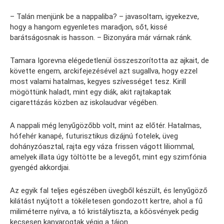
– Talán menjünk be a nappaliba? – javasoltam, igyekezve,
hogy a hangom egyenletes maradjon, sőt, kissé
barátságosnak is hasson. – Bizonyára már várnak ránk.
Tamara Igorevna elégedetlenül összeszorította az ajkait, de
követte engem, arckifejezésével azt sugallva, hogy ezzel
most valami hatalmas, kegyes szívességet tesz. Kirill
mögöttünk haladt, mint egy diák, akit rajtakaptak
cigarettázás közben az iskolaudvar végében.
A nappali még lenyűgözőbb volt, mint az előtér. Hatalmas,
hófehér kanapé, futurisztikus dizájnú fotelek, üveg
dohányzóasztal, rajta egy váza frissen vágott liliommal,
amelyek illata úgy töltötte be a levegőt, mint egy szimfónia
gyengéd akkordjai.
Az egyik fal teljes egészében üvegből készült, és lenyűgöző
kilátást nyújtott a tökéletesen gondozott kertre, ahol a fű
miliméterre nyírva, a tó kristálytiszta, a kőösvények pedig
kecsesen kanyarogtak végig a tájon.