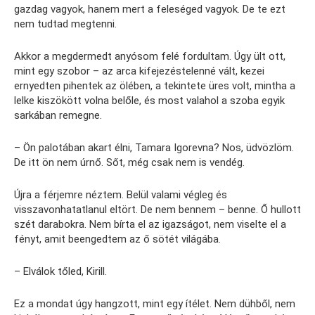
gazdag vagyok, hanem mert a feleséged vagyok. De te ezt
nem tudtad megtenni.
Akkor a megdermedt anyósom felé fordultam. Úgy ült ott,
mint egy szobor – az arca kifejezéstelenné vált, kezei
ernyedten pihentek az ölében, a tekintete üres volt, mintha a
lelke kiszökött volna belőle, és most valahol a szoba egyik
sarkában remegne.
– Ön palotában akart élni, Tamara Igorevna? Nos, üdvözlöm.
De itt ön nem úrnő. Sőt, még csak nem is vendég.
Újra a férjemre néztem. Belül valami végleg és
visszavonhatatlanul eltört. De nem bennem – benne. Ő hullott
szét darabokra. Nem bírta el az igazságot, nem viselte el a
fényt, amit beengedtem az ő sötét világába.
– Elválok tőled, Kirill.
Ez a mondat úgy hangzott, mint egy ítélet. Nem dühből, nem