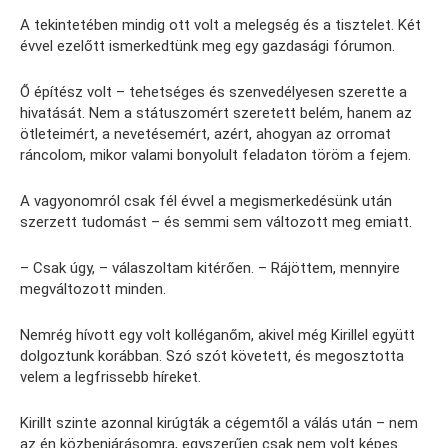
A tekintetében mindig ott volt a melegség és a tisztelet. Két
évvel ezelőtt ismerkedtünk meg egy gazdasági fórumon.
Ő építész volt – tehetséges és szenvedélyesen szerette a
hivatását. Nem a státuszomért szeretett belém, hanem az
ötleteimért, a nevetésemért, azért, ahogyan az orromat
ráncolom, mikor valami bonyolult feladaton töröm a fejem.
A vagyonomról csak fél évvel a megismerkedésünk után
szerzett tudomást – és semmi sem változott meg emiatt.
– Csak úgy, – válaszoltam kitérően. – Rájöttem, mennyire
megváltozott minden.
Nemrég hívott egy volt kolléganőm, akivel még Kirillel együtt
dolgoztunk korábban. Szó szót követett, és megosztotta
velem a legfrissebb híreket.
Kirillt szinte azonnal kirúgták a cégemtől a válás után – nem
az én közbenjárásomra, egyszerűen csak nem volt képes