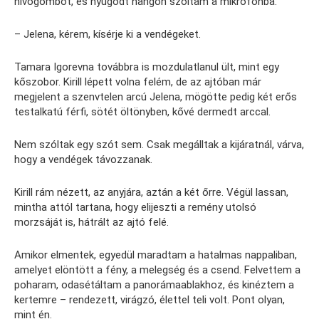
hívógombot, és nyugodt hangon szóltam a mikrofonba:
– Jelena, kérem, kísérje ki a vendégeket.
Tamara Igorevna továbbra is mozdulatlanul ült, mint egy
kőszobor. Kirill lépett volna felém, de az ajtóban már
megjelent a szenvtelen arcú Jelena, mögötte pedig két erős
testalkatú férfi, sötét öltönyben, kővé dermedt arccal.
Nem szóltak egy szót sem. Csak megálltak a kijáratnál, várva,
hogy a vendégek távozzanak.
Kirill rám nézett, az anyjára, aztán a két őrre. Végül lassan,
mintha attól tartana, hogy elijeszti a remény utolsó
morzsáját is, hátrált az ajtó felé.
Amikor elmentek, egyedül maradtam a hatalmas nappaliban,
amelyet elöntött a fény, a melegség és a csend. Felvettem a
poharam, odasétáltam a panorámaablakhoz, és kinéztem a
kertemre – rendezett, virágzó, élettel teli volt. Pont olyan,
mint én.