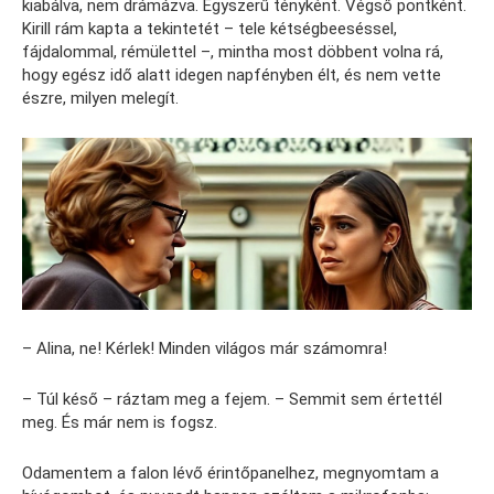
kiabálva, nem drámázva. Egyszerű tényként. Végső pontként.
Kirill rám kapta a tekintetét – tele kétségbeeséssel,
fájdalommal, rémülettel –, mintha most döbbent volna rá,
hogy egész idő alatt idegen napfényben élt, és nem vette
észre, milyen melegít.
– Alina, ne! Kérlek! Minden világos már számomra!
– Túl késő – ráztam meg a fejem. – Semmit sem értettél
meg. És már nem is fogsz.
Odamentem a falon lévő érintőpanelhez, megnyomtam a