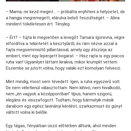
– Mama, ne kezd megint… – próbálta enyhíteni a helyzetet, de
a hangja megremegett, elárulva belső feszültségét. – Alina
mindent tökéletesen ért. Tényleg.
– Ért? – fújta ki megvetően a levegőt Tamara Igorevna, végre
elfordítva a tekintetét a kesztyűiről, és rám nézve azzal a
fajta megsemmisítő pillantással, amely úgy átszúrja az
embert, mint egy lepergett bogarat. – Hisz rajta is egy piacos
ruha van! Ugyanilyet láttam kirakva, mikor krumplit vettem.
Eszembe se jutott volna, hogy valaki ezt komolyan felveszi.
Mint mindig, most sem tévedett. Igen, a ruha egyszerű volt.
De nem véletlenül választottam. Nem kihívó, nem hivalkodó,
nem „én vagyok a középpontban” típus, hanem szigorú,
elegáns és visszafogott. Tudtam, hogy bármelyik másik
darabom egy egész lavinányi kérdést, szarkazmust és gúnyt
váltott volna ki belőle.
Egy tágas, fényárban úszó előtérben álltunk, ahol minden