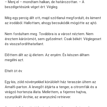
– Menj el – mondtam halkan, de határozottan. – A
beszélgetésünk véget ért. Végleg.
Még egy percig állt ott, majd szótlanul megfordult, és kiment
az irodából. Hallottam, ahogy becsukódik mögötte az ajtó.
Nem fordultam meg. Továbbra is a várost néztem. Nem
éreztem kárörömöt, sem győzelmet. Csak békét. Véglegeset
és visszafordíthatatlant.
Előttem állt az új életem. Az enyém. És készen álltam
megélni azt.
Eltelt öt év.
Egy kis, zöld növényekkel körülölelt ház teraszán ültem az
Amalfi-parton. A levegőt átjárta a tenger, a citromfák és a
virágzó hortenzia illata. Mellettem, a fejemre hajtva,
szunyókált Archie, az aranyszínű retriever.