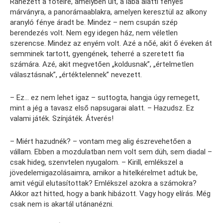
Ránézett a fotelre, amelyben ült, a lába alatti fényes
márványra, a panorámaablakra, amelyen keresztül az alkony
aranyló fénye áradt be. Mindez – nem csupán szép
berendezés volt. Nem egy idegen ház, nem véletlen
szerencse. Mindez az enyém volt. Azé a nőé, akit ő éveken át
semminek tartott, gyengének, teherré a szeretett fia
számára. Azé, akit megvetően „koldusnak”, „értelmetlen
választásnak”, „értéktelennek” nevezett.
– Ez… ez nem lehet igaz – suttogta, hangja úgy remegett,
mint a jég a tavasz első napsugarai alatt. – Hazudsz. Ez
valami játék. Színjáték. Átverés!
– Miért hazudnék? – vontam meg alig észrevehetően a
vállam. Ebben a mozdulatban nem volt sem düh, sem diadal –
csak hideg, szenvtelen nyugalom. – Kirill, emlékszel a
jövedelemigazolásaimra, amikor a hitelkérelmet adtuk be,
amit végül elutasítottak? Emlékszel azokra a számokra?
Akkor azt hitted, hogy a bank hibázott. Vagy hogy elírás. Még
csak nem is akartál utánanézni.