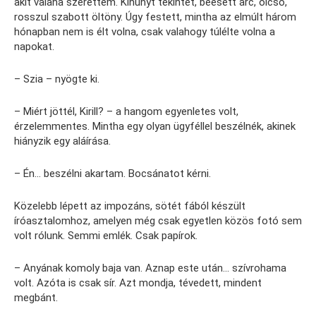
akit valaha szerettem. Kihunyt tekintet, beesett arc, olcsó,
rosszul szabott öltöny. Úgy festett, mintha az elmúlt három
hónapban nem is élt volna, csak valahogy túlélte volna a
napokat.
– Szia – nyögte ki.
– Miért jöttél, Kirill? – a hangom egyenletes volt,
érzelemmentes. Mintha egy olyan ügyféllel beszélnék, akinek
hiányzik egy aláírása.
– Én… beszélni akartam. Bocsánatot kérni.
Közelebb lépett az impozáns, sötét fából készült
íróasztalomhoz, amelyen még csak egyetlen közös fotó sem
volt rólunk. Semmi emlék. Csak papírok.
– Anyának komoly baja van. Aznap este után… szívrohama
volt. Azóta is csak sír. Azt mondja, tévedett, mindent
megbánt.