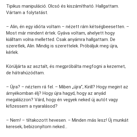
Tipikus manipuláció. Olcsó és kiszámítható. Hallgattam.
Vártam a folytatást.
– Alin, én egy idióta voltam – nézett rám kétségbeesetten. –
Most már mindent értek. Gyáva voltam, ahelyett hogy
kiálltam volna melletted. Csak anyámra hallgattam. De
szeretlek, Alin. Mindig is szerettelek. Próbáljuk meg újra,
kérlek.
Körüljárta az asztalt, és megpróbálta megfogni a kezemet,
de hátrahúzódtam.
– Újra? – néztem rá fel. – Miben „újra”, Kirill? Hogy megint az
árnyékomban élj? Hogy újra hagyd, hogy az anyád
megalázzon? Várd, hogy én vegyek neked új autót vagy
kifizessem a nyaralásod?
– Nem! – tiltakozott hevesen. – Minden más lesz! Új munkát
keresek, bebizonyítom neked…