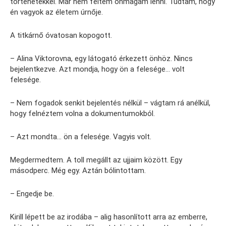
történetekkel. Már nem féltem önmagam lenni. Tudtam, hogy
én vagyok az életem úrnője.
A titkárnő óvatosan kopogott.
– Alina Viktorovna, egy látogató érkezett önhöz. Nincs
bejelentkezve. Azt mondja, hogy ön a felesége… volt
felesége.
– Nem fogadok senkit bejelentés nélkül – vágtam rá anélkül,
hogy felnéztem volna a dokumentumokból.
– Azt mondta… ön a felesége. Vagyis volt.
Megdermedtem. A toll megállt az ujjaim között. Egy
másodperc. Még egy. Aztán bólintottam.
– Engedje be.
Kirill lépett be az irodába – alig hasonlított arra az emberre,