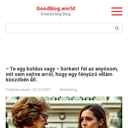
Перейти
Goodblog.world
к
Interesting blog
контенту
Поиск:
– Te egy koldus vagy – horkant fel az anyósom,
mit sem sejtve arról, hogy egy fényűző villám
küszöbén áll.
Опубликовано:
23.07.2025
Interesting