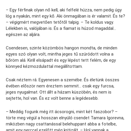
– Egy férfinak olyan nő kell, aki felfelé húzza, nem pedig úgy
lóg a nyakán, mint egy kő. Aki önmagában is ér valamit. És te?
– végigmért megvetően tetőtől talpig. – Te koldus vagy.
Lélekben is, valójában is. És a fiamat is húzod magaddal…
egészen az aljára.
Csendesen, szinte közömbös hangon mondta, de minden
egyes szó olyan volt, mintha jeges tű szúródott volna a
bőröm alá. Kirill elsápadt és egy lépést tett felém, de egy
könnyed kézmozdulattal megállítottam.
Csak néztem rá. Egyenesen a szemébe. És életünk összes
évében először nem éreztem semmit… csak egy furcsa,
jeges nyugalmat. Ott állt a házam küszöbén, és nem is
sejtette, hol van. És ez volt benne a legédesebb.
– Meddig fogunk még itt ácsorogni, mint két faszobor? –
törte meg végül a hosszan elnyúló csendet Tamara Igorevna,
miközben nagy csattanással belehuppant abba a fotelbe,
amit egy perccel ezelőtt még kritizált. – Hol vannak a