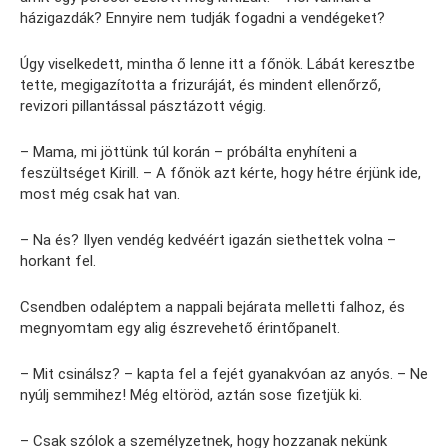
házigazdák? Ennyire nem tudják fogadni a vendégeket?
Úgy viselkedett, mintha ő lenne itt a főnök. Lábát keresztbe
tette, megigazította a frizuráját, és mindent ellenőrző,
revizori pillantással pásztázott végig.
– Mama, mi jöttünk túl korán – próbálta enyhíteni a
feszültséget Kirill. – A főnök azt kérte, hogy hétre érjünk ide,
most még csak hat van.
– Na és? Ilyen vendég kedvéért igazán siethettek volna –
horkant fel.
Csendben odaléptem a nappali bejárata melletti falhoz, és
megnyomtam egy alig észrevehető érintőpanelt.
– Mit csinálsz? – kapta fel a fejét gyanakvóan az anyós. – Ne
nyúlj semmihez! Még eltöröd, aztán sose fizetjük ki.
– Csak szólok a személyzetnek, hogy hozzanak nekünk