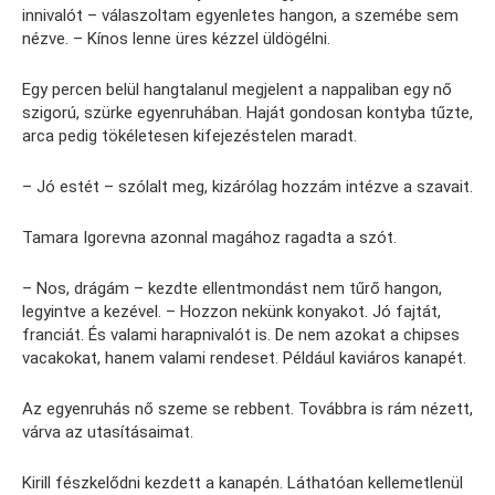
innivalót – válaszoltam egyenletes hangon, a szemébe sem
nézve. – Kínos lenne üres kézzel üldögélni.
Egy percen belül hangtalanul megjelent a nappaliban egy nő
szigorú, szürke egyenruhában. Haját gondosan kontyba tűzte,
arca pedig tökéletesen kifejezéstelen maradt.
– Jó estét – szólalt meg, kizárólag hozzám intézve a szavait.
Tamara Igorevna azonnal magához ragadta a szót.
– Nos, drágám – kezdte ellentmondást nem tűrő hangon,
legyintve a kezével. – Hozzon nekünk konyakot. Jó fajtát,
franciát. És valami harapnivalót is. De nem azokat a chipses
vacakokat, hanem valami rendeset. Például kaviáros kanapét.
Az egyenruhás nő szeme se rebbent. Továbbra is rám nézett,
várva az utasításaimat.
Kirill fészkelődni kezdett a kanapén. Láthatóan kellemetlenül