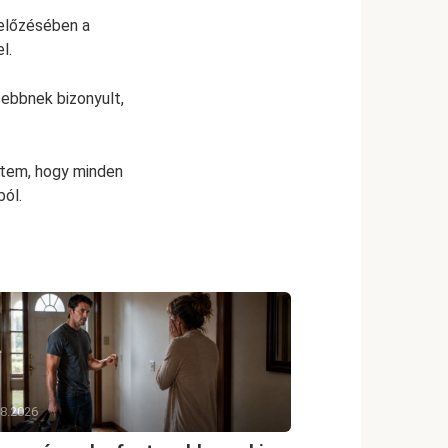
gelőzésében a
l.
sebbnek bizonyult,
ettem, hogy minden
ból.
08.2026