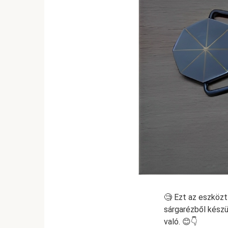
🧐 Ezt az eszközt
sárgarézből készü
való. 😊👇