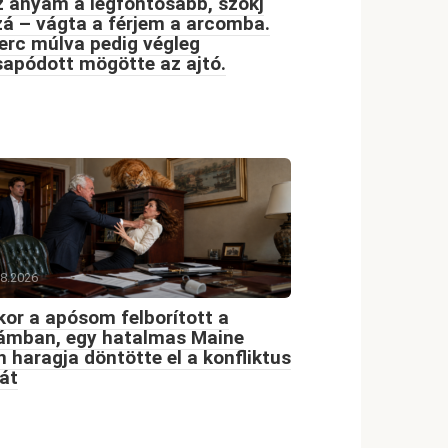
 anyám a legfontosabb, szokj
á – vágta a férjem a arcomba.
erc múlva pedig végleg
apódott mögötte az ajtó.
08.2026
or a apósom felborított a
dámban, egy hatalmas Maine
 haragja döntötte el a konfliktus
át