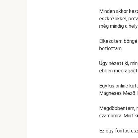
Minden akkor kezd
eszközökkel, póta
még mindig a hely
Elkezdtem böngész
botlottam.
Úgy nézett ki, mi
ebben megragadta 
Egy kis online ku
Mágneses Mező In
Megdöbbentem, men
számomra. Mint ki
Ez egy fontos esz