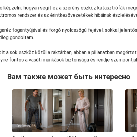
elképzelni, hogyan segít ez a szerény eszköz katasztrófák me
ktromos rendszer és az érintkezővezetékek hibáinak észleléséve
rgaréz fogantyújával és forgó nyolcszögű fejével, sokkal jelentő
ileg gondoltam.
olt a sok eszköz közül a raktárban, abban a pillanatban megért
yire fontos a vasúti munkások biztonsága és rendje szempontjá
Вам также может быть интересно
06.08.2026
06.