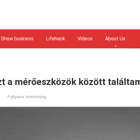
Show business
Lifehack
Videos
About Us
zt a mérőeszközök között találta
Рубрика:
Interesting