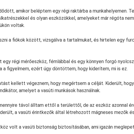
ődött, amikor beléptem egy régi raktárba a munkahelyemen. Tel
lkatrészekkel és olyan eszközökkel, amelyeket már régóta nem
ükön voltak.
ni a fiókok között, vizsgálva a tartalmukat, és hirtelen egy fur
nt egy régi mérőeszköz, fémlábbal és egy könnyen forgó nyolcszö
a figyelmem, ezért úgy döntöttem, hogy kiderítem, mi is ez.
tatást kellett végeznem, hogy megértsem a célját. Kiderült, hog
dikátor, amelyet a vasúti munkások használnak.
nyire távol álltam ettől a területtől, de az eszköz azonnal ér
derült, a vasúti érintkezők által létrehozott mágneses mezők és
köz volt a vasúti biztonság biztosításában, ami igazán meglepet