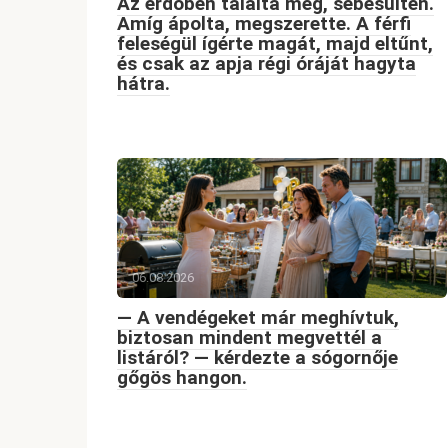
Az erdőben találta meg, sebesülten.
Amíg ápolta, megszerette. A férfi
feleségül ígérte magát, majd eltűnt,
és csak az apja régi óráját hagyta
hátra.
06.08.2026
— A vendégeket már meghívtuk,
biztosan mindent megvettél a
listáról? — kérdezte a sógornője
gőgös hangon.