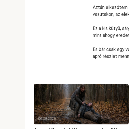
Aztán elkezdtem 
vasutakon, az ele
Ez a kis kütyü, sá
mint ahogy eredet
És bár csak egy v
apró részlet menn
06.08.2026