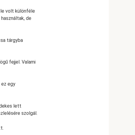
e volt különféle
 használtak, de
csa tárgyba
gű fejjel. Valami
y ez egy
dekes lett
zlelésére szolgál.
t.