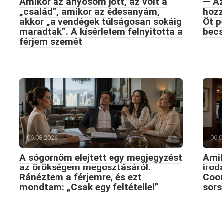
Amikor az anyósom jött, az volt a
— Az
„család”, amikor az édesanyám,
hozz
akkor „a vendégek túlságosan sokáig
Öt p
maradtak”. A kísérletem felnyitotta a
becs
férjem szemét
06.08.2026
06.
A sógornőm elejtett egy megjegyzést
Amik
az örökségem megosztásáról.
iro
Ránéztem a férjemre, és ezt
Coon
mondtam: „Csak egy feltétellel”
sors