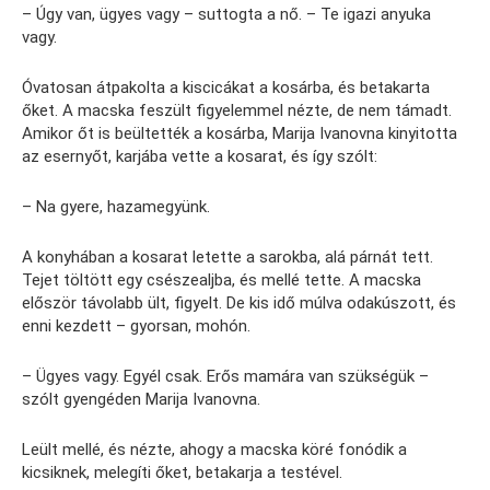
– Úgy van, ügyes vagy – suttogta a nő. – Te igazi anyuka
vagy.
Óvatosan átpakolta a kiscicákat a kosárba, és betakarta
őket. A macska feszült figyelemmel nézte, de nem támadt.
Amikor őt is beültették a kosárba, Marija Ivanovna kinyitotta
az esernyőt, karjába vette a kosarat, és így szólt:
– Na gyere, hazamegyünk.
A konyhában a kosarat letette a sarokba, alá párnát tett.
Tejet töltött egy csészealjba, és mellé tette. A macska
először távolabb ült, figyelt. De kis idő múlva odakúszott, és
enni kezdett – gyorsan, mohón.
– Ügyes vagy. Egyél csak. Erős mamára van szükségük –
szólt gyengéden Marija Ivanovna.
Leült mellé, és nézte, ahogy a macska köré fonódik a
kicsiknek, melegíti őket, betakarja a testével.