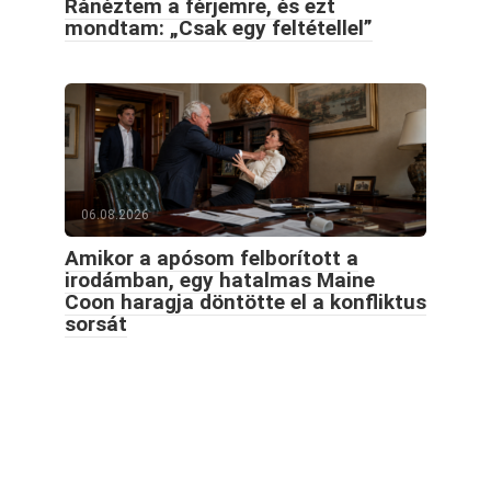
Ránéztem a férjemre, és ezt
mondtam: „Csak egy feltétellel”
06.08.2026
Amikor a apósom felborított a
irodámban, egy hatalmas Maine
Coon haragja döntötte el a konfliktus
sorsát