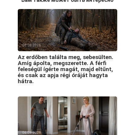
06.08.2026
Az erdőben találta meg, sebesülten.
Amíg ápolta, megszerette. A férfi
feleségül ígérte magát, majd eltűnt,
és csak az apja régi óráját hagyta
hátra.
06.08.2026