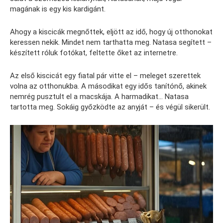
magának is egy kis kardigánt.
Ahogy a kiscicák megnőttek, eljött az idő, hogy új otthonokat
keressen nekik. Mindet nem tarthatta meg. Natasa segített –
készített róluk fotókat, feltette őket az internetre.
Az első kiscicát egy fiatal pár vitte el – meleget szerettek
volna az otthonukba. A másodikat egy idős tanítónő, akinek
nemrég pusztult el a macskája. A harmadikat… Natasa
tartotta meg. Sokáig győzködte az anyját – és végül sikerült.