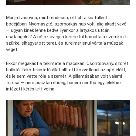
Marija Ivanovna, mint rendesen, ott ült a kis fülledt
bódéjában. Nyomasztó, szomorkás nap volt, alig akadt vevő
— ugyan kinek lenne kedve ilyenkor a latyakos utcán
csatangolni? A nő az üvegen keresztül bámulta a szemközti
szürke, elhagyatott teret, és türelmetlenül várta a műszak
végét.
Ekkor megakadt a tekintete a macskán. Csontsovány, szőrét
hullató, fakó tekintetű állat állt ott közvetlenül az ajtó előtt,
és le sem vette róla a szemét. A pillantásában volt valami
furcsa — nem pusztán éhség, hanem mintha egy lélekhez
intézett kérés lett volna.