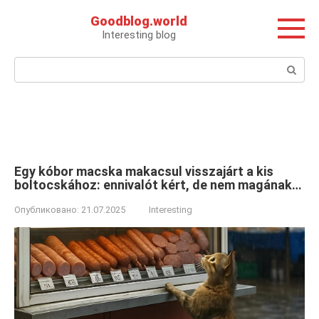
Перейти
Goodblog.world
к
Interesting blog
контенту
Поиск:
Egy kóbor macska makacsul visszajárt a kis
boltocskához: ennivalót kért, de nem magának…
Опубликовано:
21.07.2025
Interesting