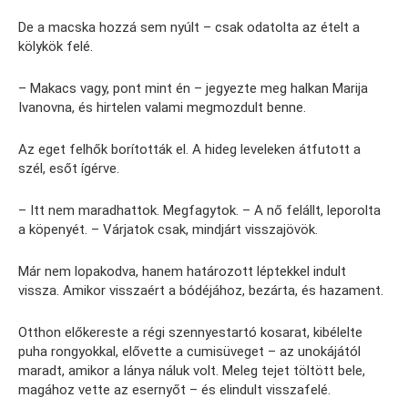
De a macska hozzá sem nyúlt – csak odatolta az ételt a
kölykök felé.
– Makacs vagy, pont mint én – jegyezte meg halkan Marija
Ivanovna, és hirtelen valami megmozdult benne.
Az eget felhők borították el. A hideg leveleken átfutott a
szél, esőt ígérve.
– Itt nem maradhattok. Megfagytok. – A nő felállt, leporolta
a köpenyét. – Várjatok csak, mindjárt visszajövök.
Már nem lopakodva, hanem határozott léptekkel indult
vissza. Amikor visszaért a bódéjához, bezárta, és hazament.
Otthon előkereste a régi szennyestartó kosarat, kibélelte
puha rongyokkal, elővette a cumisüveget – az unokájától
maradt, amikor a lánya náluk volt. Meleg tejet töltött bele,
magához vette az esernyőt – és elindult visszafelé.