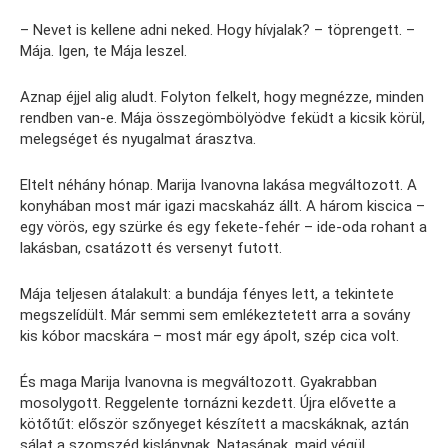
– Nevet is kellene adni neked. Hogy hívjalak? – töprengett. –
Mája. Igen, te Mája leszel.
Aznap éjjel alig aludt. Folyton felkelt, hogy megnézze, minden
rendben van-e. Mája összegömbölyödve feküdt a kicsik körül,
melegséget és nyugalmat árasztva.
Eltelt néhány hónap. Marija Ivanovna lakása megváltozott. A
konyhában most már igazi macskaház állt. A három kiscica –
egy vörös, egy szürke és egy fekete-fehér – ide-oda rohant a
lakásban, csatázott és versenyt futott.
Mája teljesen átalakult: a bundája fényes lett, a tekintete
megszelídült. Már semmi sem emlékeztetett arra a sovány
kis kóbor macskára – most már egy ápolt, szép cica volt.
És maga Marija Ivanovna is megváltozott. Gyakrabban
mosolygott. Reggelente tornázni kezdett. Újra elővette a
kötőtűt: először szőnyeget készített a macskáknak, aztán
sálat a szomszéd kislánynak, Natasának, majd végül