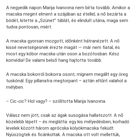
A negyedik napon Marija Ivanovna nem bírta tovább. Amikor a
macska megint elment a szájában az étellel, a nő bezárta a
bódét, kitette a „Szünet” táblát, és elindult utána, maga sem
tudva pontosan, miért.
A macska gyorsan mozgott, időnként hátranézett. A nő
kissé nevetségesnek érezte magát — már nem fiatal, és
most egy kóbor macska után oson a bozótosban. Kész
komédia! De valami belső hang hajtotta tovább.
A macska bokorról bokorra osont, mígnem megállt egy öreg
tuskónál. Egy pillanatra megtorpant – aztán eltűnt valahol a
mélyben.
– Cic-cic? Hol vagy? – szólította Marija Ivanovna.
Válasz nem jött, csak az ágak susogása hallatszott. A nő
közelebb lépett – és meglátta: egy kis mélyedésben, korhadó
levelek között három aprócska kölyökmacska feküdt.
Nyüszögtek és ficánkoltak. A macska ott volt mellettük,