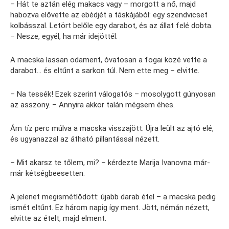
– Hát te aztán elég makacs vagy – morgott a nő, majd
habozva elővette az ebédjét a táskájából: egy szendvicset
kolbásszal. Letört belőle egy darabot, és az állat felé dobta.
– Nesze, egyél, ha már idejöttél.
A macska lassan odament, óvatosan a fogai közé vette a
darabot… és eltűnt a sarkon túl. Nem ette meg – elvitte.
– Na tessék! Ezek szerint válogatós – mosolygott gúnyosan
az asszony. – Annyira akkor talán mégsem éhes.
Ám tíz perc múlva a macska visszajött. Újra leült az ajtó elé,
és ugyanazzal az átható pillantással nézett.
– Mit akarsz te tőlem, mi? – kérdezte Marija Ivanovna már-
már kétségbeesetten.
A jelenet megismétlődött: újabb darab étel – a macska pedig
ismét eltűnt. Ez három napig így ment. Jött, némán nézett,
elvitte az ételt, majd elment.