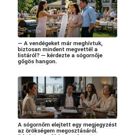
06.08.2026
— A vendégeket már meghívtuk,
biztosan mindent megvettél a
listáról? — kérdezte a sógornője
gőgös hangon.
06.08.2026
A sógornőm elejtett egy megjegyzést
az örökségem megosztásáról.