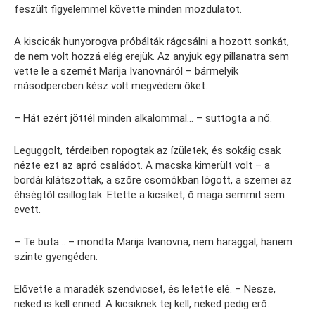
feszült figyelemmel követte minden mozdulatot.
A kiscicák hunyorogva próbálták rágcsálni a hozott sonkát,
de nem volt hozzá elég erejük. Az anyjuk egy pillanatra sem
vette le a szemét Marija Ivanovnáról – bármelyik
másodpercben kész volt megvédeni őket.
– Hát ezért jöttél minden alkalommal… – suttogta a nő.
Leguggolt, térdeiben ropogtak az ízületek, és sokáig csak
nézte ezt az apró családot. A macska kimerült volt – a
bordái kilátszottak, a szőre csomókban lógott, a szemei az
éhségtől csillogtak. Etette a kicsiket, ő maga semmit sem
evett.
– Te buta… – mondta Marija Ivanovna, nem haraggal, hanem
szinte gyengéden.
Elővette a maradék szendvicset, és letette elé. – Nesze,
neked is kell enned. A kicsiknek tej kell, neked pedig erő.