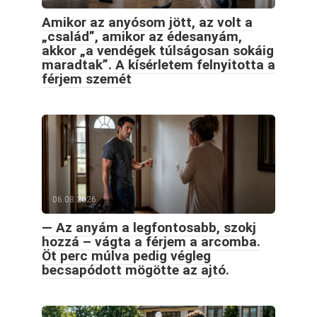
Amikor az anyósom jött, az volt a
„család”, amikor az édesanyám,
akkor „a vendégek túlságosan sokáig
maradtak”. A kísérletem felnyitotta a
férjem szemét
06.08.2026
— Az anyám a legfontosabb, szokj
hozzá – vágta a férjem a arcomba.
Öt perc múlva pedig végleg
becsapódott mögötte az ajtó.