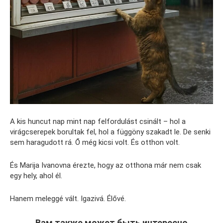
A kis huncut nap mint nap felfordulást csinált – hol a
virágcserepek borultak fel, hol a függöny szakadt le. De senki
sem haragudott rá. Ő még kicsi volt. És otthon volt.
És Marija Ivanovna érezte, hogy az otthona már nem csak
egy hely, ahol él.
Hanem meleggé vált. Igazivá. Élővé.
Вам также может быть интересно