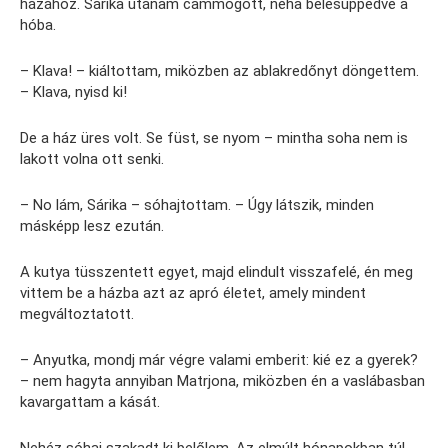
házához. Sárika utánam cammogott, néha belesüppedve a
hóba.
– Klava! – kiáltottam, miközben az ablakredőnyt döngettem.
– Klava, nyisd ki!
De a ház üres volt. Se füst, se nyom – mintha soha nem is
lakott volna ott senki.
– No lám, Sárika – sóhajtottam. – Úgy látszik, minden
másképp lesz ezután.
A kutya tüsszentett egyet, majd elindult visszafelé, én meg
vittem be a házba azt az apró életet, amely mindent
megváltoztatott.
– Anyutka, mondj már végre valami emberit: kié ez a gyerek?
– nem hagyta annyiban Matrjona, miközben én a vaslábasban
kavargattam a kását.
Nehéz sóhaj szakadt ki belőlem. Az elmúlt hónapokban túl