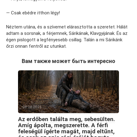
— Csak ebédre itthon légy!
Néztem utána, és a szívemet elárasztotta a szeretet. Hálát
adtam a sorsnak, a férjemnek, Sárikának, Klavgyijának. És az
égen pislogott a legfényesebb csillag. Talán a mi Sárikánk
őrzi onnan fentről az utunkat.
Вам также может быть интересно
06.08.2026
Az erdőben találta meg, sebesülten.
Amíg ápolta, megszerette. A férfi
feleségül ígérte magát, majd eltűnt,