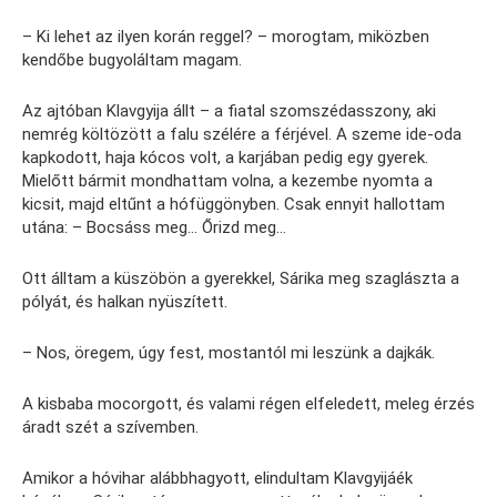
– Ki lehet az ilyen korán reggel? – morogtam, miközben
kendőbe bugyoláltam magam.
Az ajtóban Klavgyija állt – a fiatal szomszédasszony, aki
nemrég költözött a falu szélére a férjével. A szeme ide-oda
kapkodott, haja kócos volt, a karjában pedig egy gyerek.
Mielőtt bármit mondhattam volna, a kezembe nyomta a
kicsit, majd eltűnt a hófüggönyben. Csak ennyit hallottam
utána: – Bocsáss meg… Őrizd meg…
Ott álltam a küszöbön a gyerekkel, Sárika meg szaglászta a
pólyát, és halkan nyüszített.
– Nos, öregem, úgy fest, mostantól mi leszünk a dajkák.
A kisbaba mocorgott, és valami régen elfeledett, meleg érzés
áradt szét a szívemben.
Amikor a hóvihar alábbhagyott, elindultam Klavgyijáék