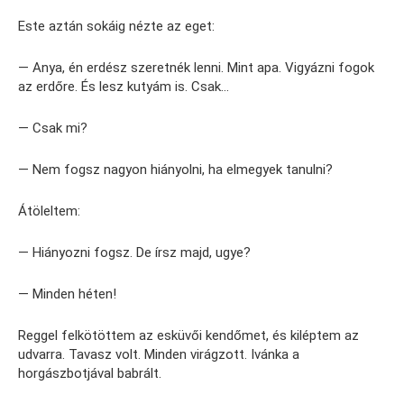
Este aztán sokáig nézte az eget:
— Anya, én erdész szeretnék lenni. Mint apa. Vigyázni fogok
az erdőre. És lesz kutyám is. Csak…
— Csak mi?
— Nem fogsz nagyon hiányolni, ha elmegyek tanulni?
Átöleltem:
— Hiányozni fogsz. De írsz majd, ugye?
— Minden héten!
Reggel felkötöttem az esküvői kendőmet, és kiléptem az
udvarra. Tavasz volt. Minden virágzott. Ivánka a
horgászbotjával babrált.