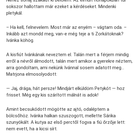
sokszor hallottam már ezeket a kérdéseket. Mindenki
pletykál.
– Ha kell, felnevelem. Most már az enyém – vágtam oda. –
Inkább azt mondd meg, van-e még teje a ti Zorkátoknak?
Ivánka köhög.
A kisfiút Ivánkának neveztem el. Talán mert a férjem mindig
erről a névről álmodott, talán mert amikor a gyerekre néztem,
arra gondoltam, ami nekünk Ivánnal sosem adatott meg…
Matrjona elmosolyodott:
— Jaj, drága, hát persze! Mindjárt elküldöm Petykót — hoz
frisset. Még egy kis szárított málnát is adok!
Amint becsukódott mögötte az ajtó, odaléptem a
bölcsőhöz. Ivánka halkan szuszogott, mellette Sárika
szunyókált. A kutya az első perctől fogva a fiú őrzője lett:
nem evett, ha a kicsi sírt.