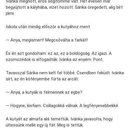
Ivánka megnőtt, erős segítőmmé vált. Hét évesen már
begyújtott a kályhába, vizet hozott. Sárika öregedett, alig bírt
járni.
Iskola után mindig először a kutyához ment:
— Anya, megismert! Megcsóválta a farkát!
És én azt gondoltam: ez az, ez a boldogság. Az igazi. A
szomszédok is elfogadták: Ivánka az enyém. Pont.
Tavasszal Sárika nem kelt fel többé. Csendben feküdt. Ivánka
sírt, az én kötényembe fúrta az arcát:
— Anya, a kutyák is felmennek az égbe?
— Hogyne, kisfiam. Csillagokká válnak. A legfényesebbekké.
A kutyát az almafa alá temettük. Ivánka javasolta, hogy
ültessünk mellé egy új fát. Meg is tettük.