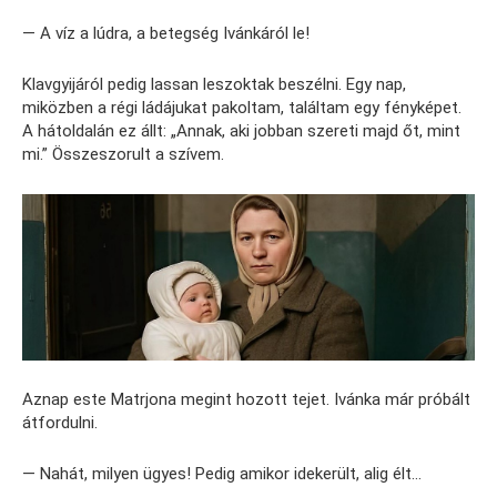
— A víz a lúdra, a betegség Ivánkáról le!
Klavgyijáról pedig lassan leszoktak beszélni. Egy nap,
miközben a régi ládájukat pakoltam, találtam egy fényképet.
A hátoldalán ez állt: „Annak, aki jobban szereti majd őt, mint
mi.” Összeszorult a szívem.
Aznap este Matrjona megint hozott tejet. Ivánka már próbált
átfordulni.
— Nahát, milyen ügyes! Pedig amikor idekerült, alig élt…