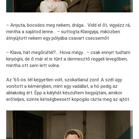
– Anyuta, bocsáss meg nekem, drága… Vidd el őt, vigyázz rá,
mintha a sajátod lenne… – suttogta Klavgyija, miközben
átnyújtott nekem egy pólyába csavart csecsemőt.
– Klava, hát megőrültél?… Hova mégy… – csak ennyit tudtam
kinyögni, de ő már el is tűnt a dermesztő reggeli levegőben,
mintha ott sem lett volna.
Az ’65-ös tél kegyetlen volt, szokatlanul zord. A szél úgy
vonított a kéményben, mint egy vadállat, a hó pedig az
ablakokig ért. Épp a kályhát készültem begyújtani, amikor
erőteljes, szinte kétségbeesett kopogás rázta meg az ajtót.