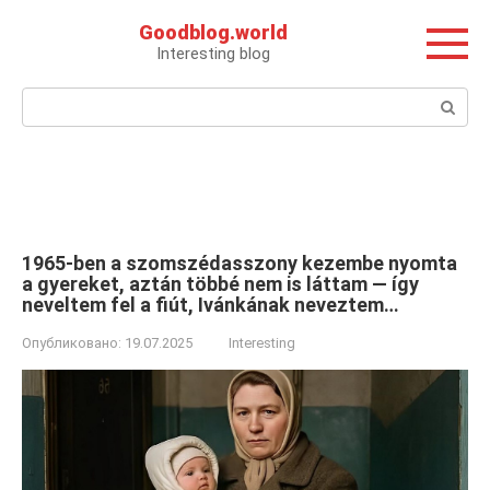
Перейти
Goodblog.world
к
Interesting blog
контенту
Поиск:
1965-ben a szomszédasszony kezembe nyomta
a gyereket, aztán többé nem is láttam — így
neveltem fel a fiút, Ivánkának neveztem…
Опубликовано:
19.07.2025
Interesting