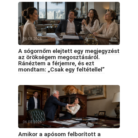
06.08.2026
A sógornőm elejtett egy megjegyzést
az örökségem megosztásáról.
Ránéztem a férjemre, és ezt
mondtam: „Csak egy feltétellel”
06.08.2026
Amikor a apósom felborított a