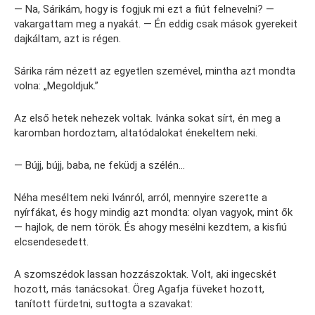
— Na, Sárikám, hogy is fogjuk mi ezt a fiút felnevelni? —
vakargattam meg a nyakát. — Én eddig csak mások gyerekeit
dajkáltam, azt is régen.
Sárika rám nézett az egyetlen szemével, mintha azt mondta
volna: „Megoldjuk.”
Az első hetek nehezek voltak. Ivánka sokat sírt, én meg a
karomban hordoztam, altatódalokat énekeltem neki.
— Bújj, bújj, baba, ne feküdj a szélén…
Néha meséltem neki Ivánról, arról, mennyire szerette a
nyírfákat, és hogy mindig azt mondta: olyan vagyok, mint ők
— hajlok, de nem török. És ahogy mesélni kezdtem, a kisfiú
elcsendesedett.
A szomszédok lassan hozzászoktak. Volt, aki ingecskét
hozott, más tanácsokat. Öreg Agafja füveket hozott,
tanított fürdetni, suttogta a szavakat: