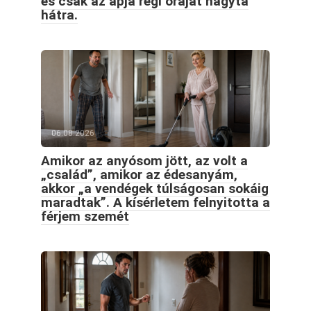
és csak az apja régi óráját hagyta
hátra.
06.08.2026
Amikor az anyósom jött, az volt a
„család”, amikor az édesanyám,
akkor „a vendégek túlságosan sokáig
maradtak”. A kísérletem felnyitotta a
férjem szemét