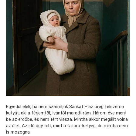
Egyedül élek, ha nem számítjuk Sárikát – az öreg félszemű
kutyát, aki a férjemtől, Ivántól maradt rám. Három éve ment
be az erdőbe, és nem tért vissza. Mintha akkor megállt volna
az élet. Az idő úgy telt, mint a falióra: ketyeg, de mintha nem
is mozogna.