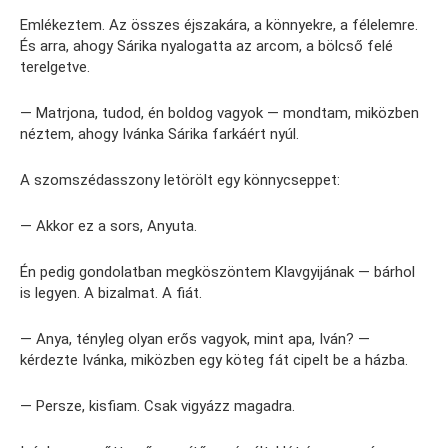
Emlékeztem. Az összes éjszakára, a könnyekre, a félelemre.
És arra, ahogy Sárika nyalogatta az arcom, a bölcső felé
terelgetve.
— Matrjona, tudod, én boldog vagyok — mondtam, miközben
néztem, ahogy Ivánka Sárika farkáért nyúl.
A szomszédasszony letörölt egy könnycseppet:
— Akkor ez a sors, Anyuta.
Én pedig gondolatban megköszöntem Klavgyijának — bárhol
is legyen. A bizalmat. A fiát.
— Anya, tényleg olyan erős vagyok, mint apa, Iván? —
kérdezte Ivánka, miközben egy köteg fát cipelt be a házba.
— Persze, kisfiam. Csak vigyázz magadra.