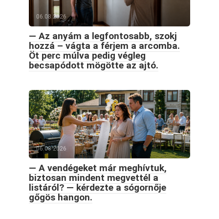
06.08.2026
— Az anyám a legfontosabb, szokj
hozzá – vágta a férjem a arcomba.
Öt perc múlva pedig végleg
becsapódott mögötte az ajtó.
06.08.2026
— A vendégeket már meghívtuk,
biztosan mindent megvettél a
listáról? — kérdezte a sógornője
gőgös hangon.