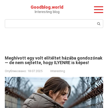
Перейти
Goodblog.world
к
Interesting blog
контенту
Поиск:
Meghívott egy volt elítéltet házába gondozónak
— de nem sejtette, hogy ILYENRE is képes!
Опубликовано:
18.07.2025
Interesting