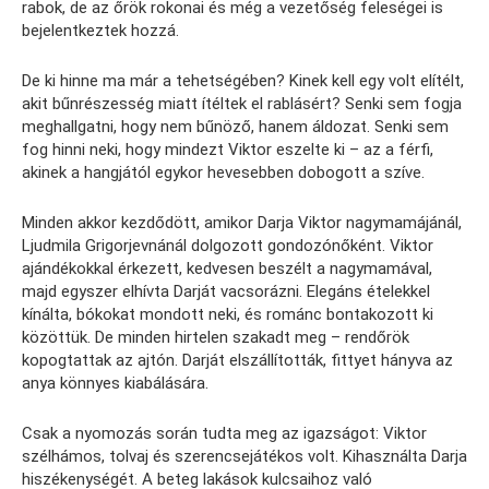
rabok, de az őrök rokonai és még a vezetőség feleségei is
bejelentkeztek hozzá.
De ki hinne ma már a tehetségében? Kinek kell egy volt elítélt,
akit bűnrészesség miatt ítéltek el rablásért? Senki sem fogja
meghallgatni, hogy nem bűnöző, hanem áldozat. Senki sem
fog hinni neki, hogy mindezt Viktor eszelte ki – az a férfi,
akinek a hangjától egykor hevesebben dobogott a szíve.
Minden akkor kezdődött, amikor Darja Viktor nagymamájánál,
Ljudmila Grigorjevnánál dolgozott gondozónőként. Viktor
ajándékokkal érkezett, kedvesen beszélt a nagymamával,
majd egyszer elhívta Darját vacsorázni. Elegáns ételekkel
kínálta, bókokat mondott neki, és románc bontakozott ki
közöttük. De minden hirtelen szakadt meg – rendőrök
kopogtattak az ajtón. Darját elszállították, fittyet hányva az
anya könnyes kiabálására.
Csak a nyomozás során tudta meg az igazságot: Viktor
szélhámos, tolvaj és szerencsejátékos volt. Kihasználta Darja
hiszékenységét. A beteg lakások kulcsaihoz való