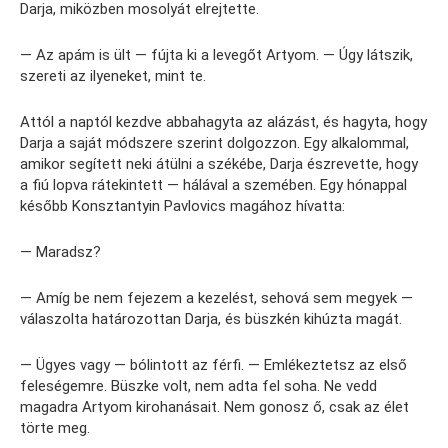
Darja, miközben mosolyát elrejtette.
— Az apám is ült — fújta ki a levegőt Artyom. — Úgy látszik,
szereti az ilyeneket, mint te.
Attól a naptól kezdve abbahagyta az alázást, és hagyta, hogy
Darja a saját módszere szerint dolgozzon. Egy alkalommal,
amikor segített neki átülni a székébe, Darja észrevette, hogy
a fiú lopva rátekintett — hálával a szemében. Egy hónappal
később Konsztantyin Pavlovics magához hívatta:
— Maradsz?
— Amíg be nem fejezem a kezelést, sehová sem megyek —
válaszolta határozottan Darja, és büszkén kihúzta magát.
— Ügyes vagy — bólintott az férfi. — Emlékeztetsz az első
feleségemre. Büszke volt, nem adta fel soha. Ne vedd
magadra Artyom kirohanásait. Nem gonosz ő, csak az élet
törte meg.