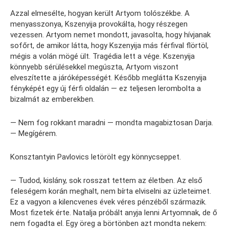
Azzal elmesélte, hogyan került Artyom tolószékbe. A
menyasszonya, Kszenyija provokálta, hogy részegen
vezessen. Artyom nemet mondott, javasolta, hogy hívjanak
sofőrt, de amikor látta, hogy Kszenyija más férfival flörtöl,
mégis a volán mögé ült. Tragédia lett a vége. Kszenyija
könnyebb sérülésekkel megúszta, Artyom viszont
elveszítette a járóképességét. Később meglátta Kszenyija
fényképét egy új férfi oldalán — ez teljesen lerombolta a
bizalmát az emberekben.
— Nem fog rokkant maradni — mondta magabiztosan Darja.
— Megígérem.
Konsztantyin Pavlovics letörölt egy könnycseppet.
— Tudod, kislány, sok rosszat tettem az életben. Az első
feleségem korán meghalt, nem bírta elviselni az üzleteimet.
Ez a vagyon a kilencvenes évek véres pénzéből származik.
Most fizetek érte. Natalja próbált anyja lenni Artyomnak, de ő
nem fogadta el. Egy öreg a börtönben azt mondta nekem: