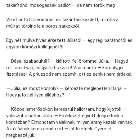
takarítónő, mosogassak padlót — de nem török meg.
Vizet öntött a vödörbe, és takarítani kezdett, mintha a
múltat törölné le a poros sarkokból.
Egy hét múlva hívás érkezett Júliától — egy régi barátnőtől és
egykori kórházi kolléganőtől.
— Dása, szabadultál? — kiáltott fel örömmel Júlia. — Hagyd
ott, amid van, és gyere hozzám! Van munka — komoly, jó
fizetéssel. A priuszod nem számít, ott ez senkit nem érdekel.
— Júlia, ez most komoly? — kérdezte meglepetten Darja. —
Hogy jutottál ilyen álláshoz?
— Közös ismerősökön keresztül hallottam, hogy kijöttél —
válaszolta halkan Júlia. — Emlékszel, együtt dolgoztunk a
kórházban? Elmondtam valakinek, milyen arany kezeid vannak.
Az ő fiának keres gondozót — jól fizetnek. Gyere el,
megbeszéljük.