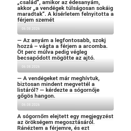
„család”, amikor az édesanyám,
akkor „a vendégek túlságosan sokáig
maradtak”. A kísérletem felnyitotta a
férjem szemét
06.08.2026
— Az anyám a legfontosabb, szokj
hozzá – vágta a férjem a arcomba.
Öt perc múlva pedig végleg
becsapódott mögötte az ajtó.
06.08.2026
— A vendégeket már meghívtuk,
biztosan mindent megvettél a
listáról? — kérdezte a sógornője
gőgös hangon.
06.08.2026
A sógornőm elejtett egy megjegyzést
az örökségem megosztásáról.
Ránéztem a férjemre, és ezt