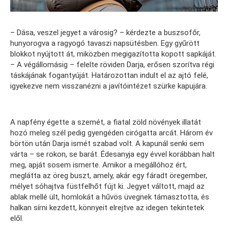
– Dása, veszel jegyet a városig? – kérdezte a buszsofőr,
hunyorogva a ragyogó tavaszi napsütésben. Egy gyűrött
blokkot nyújtott át, miközben megigazította kopott sapkáját.
– A végállomásig – felelte röviden Darja, erősen szorítva régi
táskájának fogantyúját. Határozottan indult el az ajtó felé,
igyekezve nem visszanézni a javítóintézet szürke kapujára.
A napfény égette a szemét, a fiatal zöld növények illatát
hozó meleg szél pedig gyengéden cirógatta arcát. Három év
börtön után Darja ismét szabad volt. A kapunál senki sem
várta – se rokon, se barát. Édesanyja egy évvel korábban halt
meg, apját sosem ismerte. Amikor a megállóhoz ért,
meglátta az öreg buszt, amely, akár egy fáradt öregember,
mélyet sóhajtva füstfelhőt fújt ki. Jegyet váltott, majd az
ablak mellé ült, homlokát a hűvös üvegnek támasztotta, és
halkan sírni kezdett, könnyeit elrejtve az idegen tekintetek
elől.