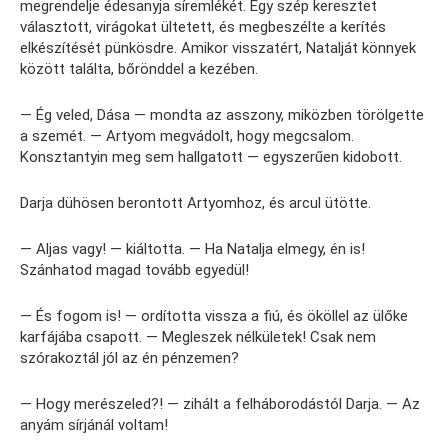
megrendelje édesanyja síremlékét. Egy szép keresztet
választott, virágokat ültetett, és megbeszélte a kerítés
elkészítését pünkösdre. Amikor visszatért, Natalját könnyek
között találta, bőrönddel a kezében.
— Ég veled, Dása — mondta az asszony, miközben törölgette
a szemét. — Artyom megvádolt, hogy megcsalom.
Konsztantyin meg sem hallgatott — egyszerűen kidobott.
Darja dühösen berontott Artyomhoz, és arcul ütötte.
— Aljas vagy! — kiáltotta. — Ha Natalja elmegy, én is!
Szánhatod magad tovább egyedül!
— És fogom is! — ordította vissza a fiú, és ököllel az ülőke
karfájába csapott. — Megleszek nélkületek! Csak nem
szórakoztál jól az én pénzemen?
— Hogy merészeled?! — zihált a felháborodástól Darja. — Az
anyám sírjánál voltam!