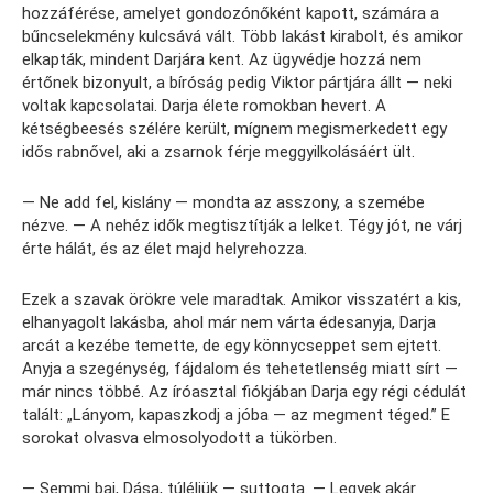
hozzáférése, amelyet gondozónőként kapott, számára a
bűncselekmény kulcsává vált. Több lakást kirabolt, és amikor
elkapták, mindent Darjára kent. Az ügyvédje hozzá nem
értőnek bizonyult, a bíróság pedig Viktor pártjára állt — neki
voltak kapcsolatai. Darja élete romokban hevert. A
kétségbeesés szélére került, mígnem megismerkedett egy
idős rabnővel, aki a zsarnok férje meggyilkolásáért ült.
— Ne add fel, kislány — mondta az asszony, a szemébe
nézve. — A nehéz idők megtisztítják a lelket. Tégy jót, ne várj
érte hálát, és az élet majd helyrehozza.
Ezek a szavak örökre vele maradtak. Amikor visszatért a kis,
elhanyagolt lakásba, ahol már nem várta édesanyja, Darja
arcát a kezébe temette, de egy könnycseppet sem ejtett.
Anyja a szegénység, fájdalom és tehetetlenség miatt sírt —
már nincs többé. Az íróasztal fiókjában Darja egy régi cédulát
talált: „Lányom, kapaszkodj a jóba — az megment téged.” E
sorokat olvasva elmosolyodott a tükörben.
— Semmi baj, Dása, túléljük — suttogta. — Legyek akár