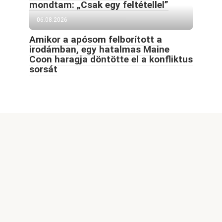
mondtam: „Csak egy feltétellel”
06.08.2026
Amikor a apósom felborított a
irodámban, egy hatalmas Maine
Coon haragja döntötte el a konfliktus
sorsát
© 2026 Goodblog.world All rights reserved
Welcome to GoodBlog.World, your go-to destination for
captivating content, exciting themes, and inspiring stories.
Our site features a wide range of engaging articles,
informative videos, and stunning images, all designed to
spark your curiosity and enrich your knowledge. Whether
you're interested in the latest trends, lifestyle tips, or
creative ideas, we strive to provide fresh and thought-