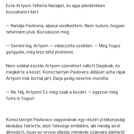
Este Artyom felhívta Natalját, és apja jelenlétében
bocsánatot kért:
— Natalja Pavlovna, aljasul viselkedtem. Nem tudom, hogyan
tehetném jóvá. Bocsásson meg.
— Semmi baj, Artyom — válaszolta szelíden. — Meg fogsz
gyógyulni, még lesz időd jóvátenni.
Nem sokkal ezután Artyom szerelmet vallott Darjának, és
megkérte a kezét. Konsztantyin Pavlovics áldását adta rájuk.
Artyom már bottal járt, Darja pedig nevetve mondta:
— Ne félj, Artyom! Ez még csak a kezdet — egyszer még
futni is fogsz!
Konsztantyin Pavlovics vagyonának egy részét jótékonysági
klinikába fektette, első felesége emlékére, aki mindig arról
álmodott, hogy az orvosi ellátás mindenki számára elérhető