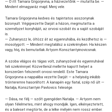
— Ő itt Tamara Grigorjevna, a házvezetőnk — mutatta be. —
Mindent elmagyaráz majd. Menj vele.
Tamara Grigorjevna kedves és tapintatos asszonynak
bizonyult. Végigvezette Darját a házon, megmutatta a
személyzet konyháját, az orvosi szobát és a saját szobáját
is.
— Zuhanyozz le, öltözz át az egyenruhába, és kezdhetsz is —
mosolygott. — Mindent megtalálsz a szekrényben. Ha készen
vagy, hívj, és bemutatlak Artyom Konsztantyinovicsnak.
A szoba világos és tágas volt, zuhanyzóval és egyenruhával
teli szekrénnyel. Közvetlenül mellette kapott helyet a
korszerűen felszerelt orvosi rendelő. Este Tamara
Grigorjevna a nappaliba vezette Darját — a helyiség inkább
trónteremre hasonlított. A kanapén egy fiatal, szép nő ült —
Natalja, Konsztantyin Pavlovics felesége.
— Dása, ne félj — szólt gyengéden Natalja. — Artyom nem
olyan félelmetes, mint ahogy mondják. Igen, elkényeztetett,
és a baleset megtörte, de a lelke mélyén nem rossz ember.