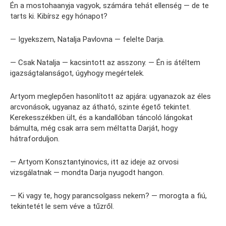
Én a mostohaanyja vagyok, számára tehát ellenség — de te
tarts ki. Kibírsz egy hónapot?
— Igyekszem, Natalja Pavlovna — felelte Darja.
— Csak Natalja — kacsintott az asszony. — Én is átéltem
igazságtalanságot, úgyhogy megértelek.
Artyom meglepően hasonlított az apjára: ugyanazok az éles
arcvonások, ugyanaz az átható, szinte égető tekintet.
Kerekesszékben ült, és a kandallóban táncoló lángokat
bámulta, még csak arra sem méltatta Darját, hogy
hátraforduljon.
— Artyom Konsztantyinovics, itt az ideje az orvosi
vizsgálatnak — mondta Darja nyugodt hangon.
— Ki vagy te, hogy parancsolgass nekem? — morogta a fiú,
tekintetét le sem véve a tűzről.