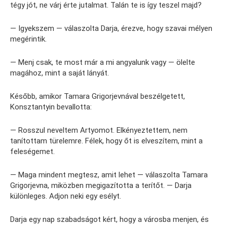
tégy jót, ne várj érte jutalmat. Talán te is így teszel majd?
— Igyekszem — válaszolta Darja, érezve, hogy szavai mélyen
megérintik.
— Menj csak, te most már a mi angyalunk vagy — ölelte
magához, mint a saját lányát.
Később, amikor Tamara Grigorjevnával beszélgetett,
Konsztantyin bevallotta:
— Rosszul neveltem Artyomot. Elkényeztettem, nem
tanítottam türelemre. Félek, hogy őt is elveszítem, mint a
feleségemet.
— Maga mindent megtesz, amit lehet — válaszolta Tamara
Grigorjevna, miközben megigazította a terítőt. — Darja
különleges. Adjon neki egy esélyt.
Darja egy nap szabadságot kért, hogy a városba menjen, és