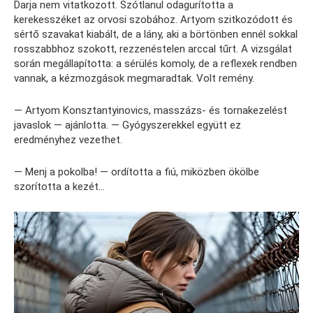
Darja nem vitatkozott. Szótlanul odagurította a
kerekesszéket az orvosi szobához. Artyom szitkozódott és
sértő szavakat kiabált, de a lány, aki a börtönben ennél sokkal
rosszabbhoz szokott, rezzenéstelen arccal tűrt. A vizsgálat
során megállapította: a sérülés komoly, de a reflexek rendben
vannak, a kézmozgások megmaradtak. Volt remény.
— Artyom Konsztantyinovics, masszázs- és tornakezelést
javaslok — ajánlotta. — Gyógyszerekkel együtt ez
eredményhez vezethet.
— Menj a pokolba! — ordította a fiú, miközben ökölbe
szorította a kezét…