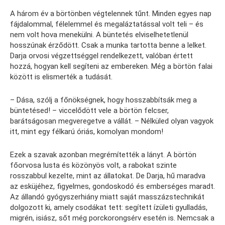
A három év a börtönben végtelennek tűnt. Minden egyes nap
fájdalommal, félelemmel és megaláztatással volt teli – és
nem volt hova menekülni. A büntetés elviselhetetlenül
hosszúnak érződött. Csak a munka tartotta benne a lelket.
Darja orvosi végzettséggel rendelkezett, valóban értett
hozzá, hogyan kell segíteni az embereken. Még a börtön falai
között is elismerték a tudását.
– Dása, szólj a főnökségnek, hogy hosszabbítsák meg a
büntetésed! – viccelődött vele a börtön felcser,
barátságosan megveregetve a vállát. – Nélküled olyan vagyok
itt, mint egy félkarú óriás, komolyan mondom!
Ezek a szavak azonban megrémítették a lányt. A börtön
főorvosa lusta és közönyös volt, a rabokat szinte
rosszabbul kezelte, mint az állatokat. De Darja, hű maradva
az esküjéhez, figyelmes, gondoskodó és emberséges maradt.
Az állandó gyógyszerhiány miatt saját masszázstechnikát
dolgozott ki, amely csodákat tett: segített ízületi gyulladás,
migrén, isiász, sőt még porckorongsérv esetén is. Nemcsak a