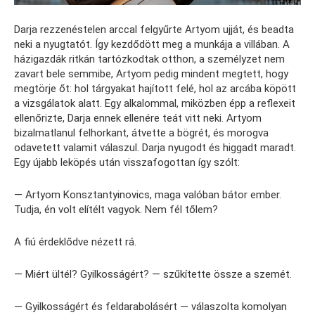
Darja rezzenéstelen arccal felgyűrte Artyom ujját, és beadta
neki a nyugtatót. Így kezdődött meg a munkája a villában. A
házigazdák ritkán tartózkodtak otthon, a személyzet nem
zavart bele semmibe, Artyom pedig mindent megtett, hogy
megtörje őt: hol tárgyakat hajított felé, hol az arcába köpött
a vizsgálatok alatt. Egy alkalommal, miközben épp a reflexeit
ellenőrizte, Darja ennek ellenére teát vitt neki. Artyom
bizalmatlanul felhorkant, átvette a bögrét, és morogva
odavetett valamit válaszul. Darja nyugodt és higgadt maradt.
Egy újabb leköpés után visszafogottan így szólt:
— Artyom Konsztantyinovics, maga valóban bátor ember.
Tudja, én volt elítélt vagyok. Nem fél tőlem?
A fiú érdeklődve nézett rá.
— Miért ültél? Gyilkosságért? — szűkítette össze a szemét.
— Gyilkosságért és feldarabolásért — válaszolta komolyan