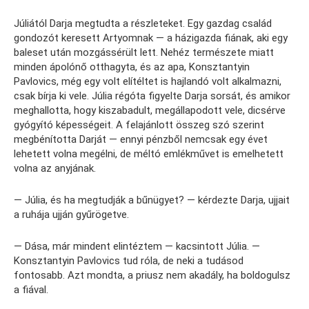
Júliától Darja megtudta a részleteket. Egy gazdag család
gondozót keresett Artyomnak — a házigazda fiának, aki egy
baleset után mozgássérült lett. Nehéz természete miatt
minden ápolónő otthagyta, és az apa, Konsztantyin
Pavlovics, még egy volt elítéltet is hajlandó volt alkalmazni,
csak bírja ki vele. Júlia régóta figyelte Darja sorsát, és amikor
meghallotta, hogy kiszabadult, megállapodott vele, dicsérve
gyógyító képességeit. A felajánlott összeg szó szerint
megbénította Darját — ennyi pénzből nemcsak egy évet
lehetett volna megélni, de méltó emlékművet is emelhetett
volna az anyjának.
— Júlia, és ha megtudják a bűnügyet? — kérdezte Darja, ujjait
a ruhája ujján gyűrögetve.
— Dása, már mindent elintéztem — kacsintott Júlia. —
Konsztantyin Pavlovics tud róla, de neki a tudásod
fontosabb. Azt mondta, a priusz nem akadály, ha boldogulsz
a fiával.