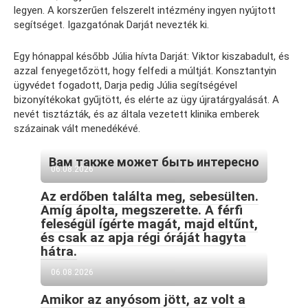
legyen. A korszerűen felszerelt intézmény ingyen nyújtott
segítséget. Igazgatónak Darját nevezték ki.
Egy hónappal később Júlia hívta Darját: Viktor kiszabadult, és
azzal fenyegetőzött, hogy felfedi a múltját. Konsztantyin
ügyvédet fogadott, Darja pedig Júlia segítségével
bizonyítékokat gyűjtött, és elérte az ügy újratárgyalását. A
nevét tisztázták, és az általa vezetett klinika emberek
százainak vált menedékévé.
Вам также может быть интересно
06.08.2026
Az erdőben találta meg, sebesülten.
Amíg ápolta, megszerette. A férfi
feleségül ígérte magát, majd eltűnt,
és csak az apja régi óráját hagyta
hátra.
06.08.2026
Amikor az anyósom jött, az volt a