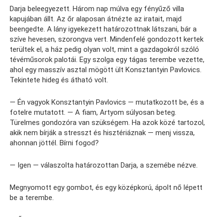
Darja beleegyezett. Három nap múlva egy fényűző villa
kapujában állt. Az őr alaposan átnézte az iratait, majd
beengedte. A lány igyekezett határozottnak látszani, bár a
szíve hevesen, szorongva vert. Mindenfelé gondozott kertek
terültek el, a ház pedig olyan volt, mint a gazdagokról szóló
tévéműsorok palotái. Egy szolga egy tágas terembe vezette,
ahol egy masszív asztal mögött ült Konsztantyin Pavlovics.
Tekintete hideg és átható volt.
— Én vagyok Konsztantyin Pavlovics — mutatkozott be, és a
fotelre mutatott. — A fiam, Artyom súlyosan beteg.
Türelmes gondozóra van szükségem. Ha azok közé tartozol,
akik nem bírják a stresszt és hisztériáznak — menj vissza,
ahonnan jöttél. Bírni fogod?
— Igen — válaszolta határozottan Darja, a szemébe nézve.
Megnyomott egy gombot, és egy középkorú, ápolt nő lépett
be a terembe.