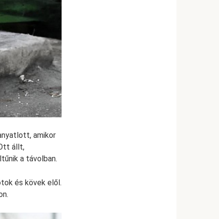
anyatlott, amikor
tt állt,
tűnik a távolban.
otok és kövek elől.
on.