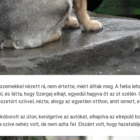
szemekkel nézett rá, nem értette, miért álltak meg. A farka leh
l, és látta, hogy Szergej elhajt, egyedül hagyva őt az út szélén. O
zetört szívvel, nézte, ahogy az egyetlen otthon, amit ismert, el
kóborolt az úton, kerülgetve az autókat, elhajolva az elrepülő b
a szíve nehéz volt, de nem adta fel. Elszánt volt, hogy hazatalálj