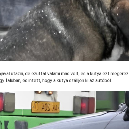
jával utazni, de ezúttal valami más volt, és a kutya ezt megére
y faluban, és intett, hogy a kutya szálljon ki az autóból.