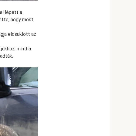
el lépett a
ette, hogy most
gja elcsuklott az
agukhoz, mintha
gadták.