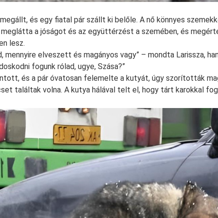
megállt, és egy fiatal pár szállt ki belőle. A nő könnyes szemekk
a meglátta a jóságot és az együttérzést a szemében, és megért
n lesz.
 mennyire elveszett és magányos vagy” – mondta Larissza, han
doskodni fogunk rólad, ugye, Szása?”
lintott, és a pár óvatosan felemelte a kutyát, úgy szorították m
set találtak volna. A kutya hálával telt el, hogy tárt karokkal fo