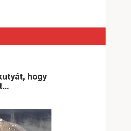
 kutyát, hogy
tt…