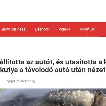
Show business
Lifehack
Videos
About Us
lította az autót, és utasította a
a kutya a távolodó autó után néze
Рубрика:
Interesting