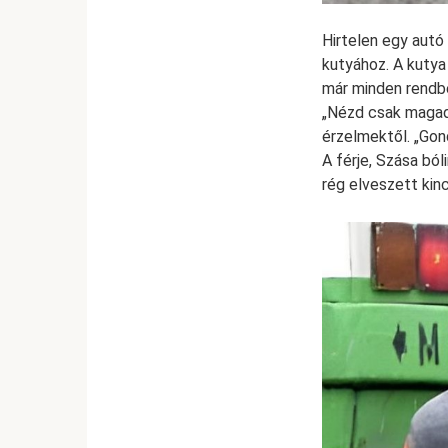
Hirtelen egy autó 
kutyához. A kuty
már minden rendbe
„Nézd csak magad,
érzelmektől. „Gon
A férje, Szása bó
rég elveszett kinc