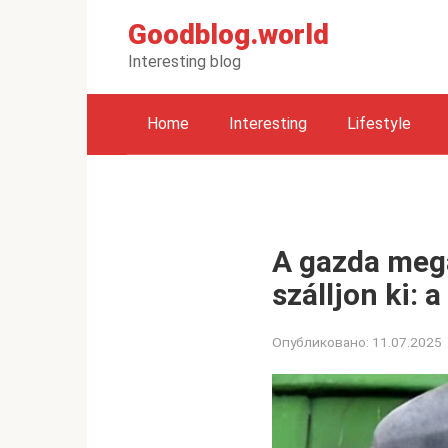
Перейти
Goodblog.world
к
контенту
Interesting blog
Home
Interesting
Lifestyle
A gazda megál
szálljon ki: 
Опубликовано:
11.07.2025