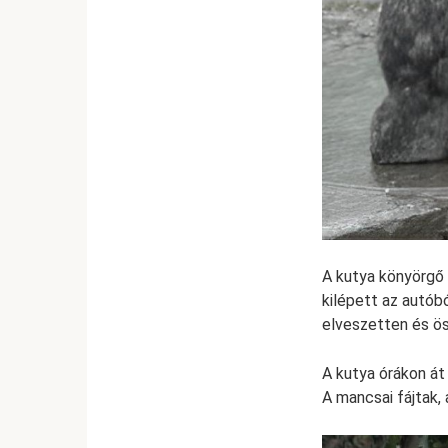
A kutya könyörgő 
kilépett az autóbó
elveszetten és öss
A kutya órákon át 
A mancsai fájtak, 