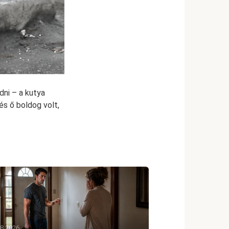
dni – a kutya
és ő boldog volt,
08.2026