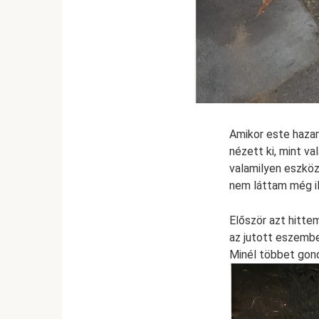
Amikor este hazam
nézett ki, mint v
valamilyen eszköz
nem láttam még il
Először azt hitte
az jutott eszembe
Minél többet gond