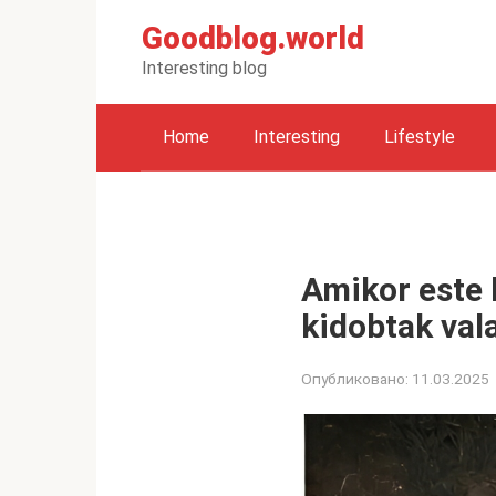
Перейти
Goodblog.world
к
контенту
Interesting blog
Home
Interesting
Lifestyle
Amikor este
kidobtak val
Опубликовано:
11.03.2025