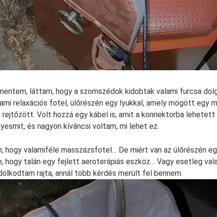
entem, láttam, hogy a szomszédok kidobtak valami furcsa dolgot
alami relaxációs fotel, ülőrészén egy lyukkal, amely mögött egy 
 rejtőzött. Volt hozzá egy kábel is, amit a konnektorba lehetett
yesmit, és nagyon kíváncsi voltam, mi lehet ez.
m, hogy valamiféle masszázsfotel… De miért van az ülőrészén eg
, hogy talán egy fejlett aeroterápiás eszköz… Vagy esetleg valam
olkodtam rajta, annál több kérdés merült fel bennem.