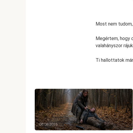
Most nem tudom, 
Megértem, hogy or
valahányszor ráju
Ti hallottatok má
06.08.2026