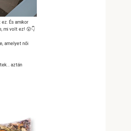
 ez. És amikor
 mi volt ez! 😲👇
e, amelyet női
ltek… aztán