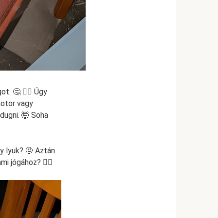
. 🤔 🤦‍♂️ Úgy
motor vagy
 dugni. 🤯 Soha
y lyuk? 🤨 Aztán
i jógához? 🧘‍♂️