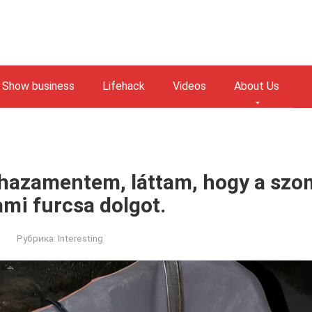
Show business
Lifehack
Videos
About Us
 hazamentem, láttam, hogy a sz
ami furcsa dolgot.
Рубрика:
Interesting