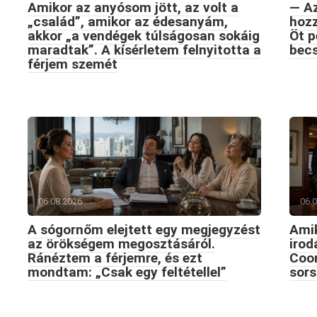
Amikor az anyósom jött, az volt a
— Az
„család”, amikor az édesanyám,
hozz
akkor „a vendégek túlságosan sokáig
Öt p
maradtak”. A kísérletem felnyitotta a
becs
férjem szemét
06.08.2026
06.
A sógornőm elejtett egy megjegyzést
Amik
az örökségem megosztásáról.
iro
Ránéztem a férjemre, és ezt
Coon
mondtam: „Csak egy feltétellel”
sors