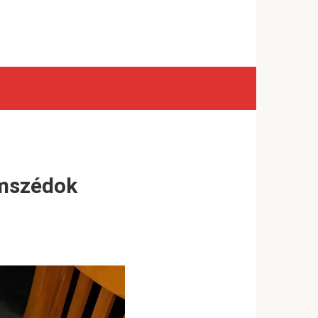
omszédok