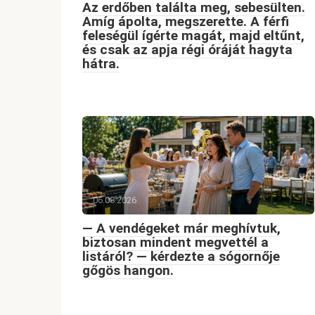
Az erdőben találta meg, sebesülten.
Amíg ápolta, megszerette. A férfi
feleségül ígérte magát, majd eltűnt,
és csak az apja régi óráját hagyta
hátra.
06.08.2026
— A vendégeket már meghívtuk,
biztosan mindent megvettél a
listáról? — kérdezte a sógornője
gőgös hangon.