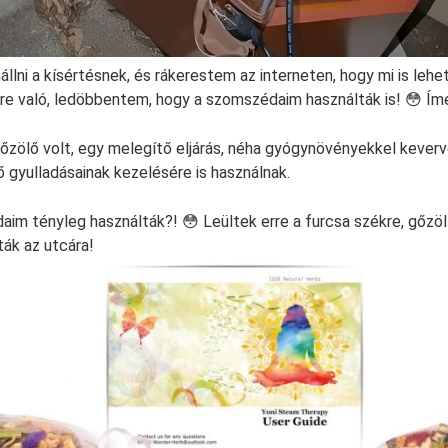
lni a kísértésnek, és rákerestem az interneten, hogy mi is lehet
ire való, ledöbbentem, hogy a szomszédaim használták is! 😳 Íme,
ölő volt, egy melegítő eljárás, néha gyógynövényekkel keverv
 gyulladásainak kezelésére is használnak.
im tényleg használták?! 😳 Leültek erre a furcsa székre, gőzö
ák az utcára!