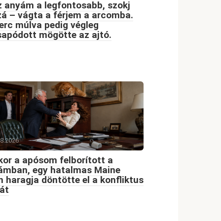
 anyám a legfontosabb, szokj
á – vágta a férjem a arcomba.
erc múlva pedig végleg
apódott mögötte az ajtó.
08.2026
or a apósom felborított a
dámban, egy hatalmas Maine
 haragja döntötte el a konfliktus
át