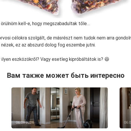
örülnöm kell-e, hogy megszabadultak tőle…
vosi célokra szolgált, de másrészt nem tudok nem arra gondoln
k nézek, ez az abszurd dolog fog eszembe jutni.
r ilyen eszközökről? Vagy esetleg kipróbáltátok is? 😆
Вам также может быть интересно
06.08.2026
06.