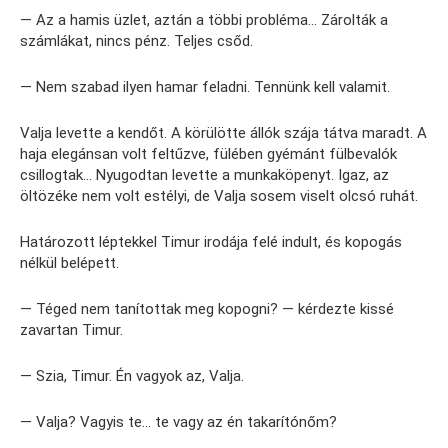
— Az a hamis üzlet, aztán a többi probléma… Zárolták a
számlákat, nincs pénz. Teljes csőd.
— Nem szabad ilyen hamar feladni. Tennünk kell valamit.
Valja levette a kendőt. A körülötte állók szája tátva maradt. A
haja elegánsan volt feltűzve, fülében gyémánt fülbevalók
csillogtak… Nyugodtan levette a munkaköpenyt. Igaz, az
öltözéke nem volt estélyi, de Valja sosem viselt olcsó ruhát.
Határozott léptekkel Timur irodája felé indult, és kopogás
nélkül belépett.
— Téged nem tanítottak meg kopogni? — kérdezte kissé
zavartan Timur.
— Szia, Timur. Én vagyok az, Valja.
— Valja? Vagyis te… te vagy az én takarítónőm?