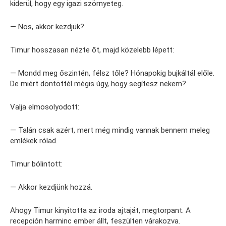
kiderül, hogy egy igazi szörnyeteg.
— Nos, akkor kezdjük?
Timur hosszasan nézte őt, majd közelebb lépett:
— Mondd meg őszintén, félsz tőle? Hónapokig bujkáltál előle.
De miért döntöttél mégis úgy, hogy segítesz nekem?
Valja elmosolyodott:
— Talán csak azért, mert még mindig vannak bennem meleg
emlékek rólad.
Timur bólintott:
— Akkor kezdjünk hozzá.
Ahogy Timur kinyitotta az iroda ajtaját, megtorpant. A
recepción harminc ember állt, feszülten várakozva.