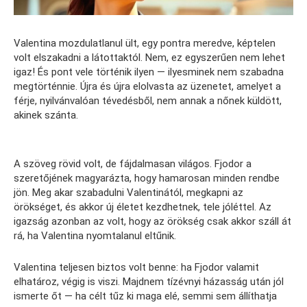
Valentina mozdulatlanul ült, egy pontra meredve, képtelen
volt elszakadni a látottaktól. Nem, ez egyszerűen nem lehet
igaz! És pont vele történik ilyen — ilyesminek nem szabadna
megtörténnie. Újra és újra elolvasta az üzenetet, amelyet a
férje, nyilvánvalóan tévedésből, nem annak a nőnek küldött,
akinek szánta.
A szöveg rövid volt, de fájdalmasan világos. Fjodor a
szeretőjének magyarázta, hogy hamarosan minden rendbe
jön. Meg akar szabadulni Valentinától, megkapni az
örökséget, és akkor új életet kezdhetnek, tele jóléttel. Az
igazság azonban az volt, hogy az örökség csak akkor száll át
rá, ha Valentina nyomtalanul eltűnik.
Valentina teljesen biztos volt benne: ha Fjodor valamit
elhatároz, végig is viszi. Majdnem tízévnyi házasság után jól
ismerte őt — ha célt tűz ki maga elé, semmi sem állíthatja