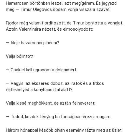
Hamarosan börtönben leszel, ezt megígérem. És jegyezd
meg — Timur Olegovics sosem vonja vissza a szavát.
Fjodor még valamit ordítozott, de Timur bontotta a vonalat.
Aztán Valentinára nézett, és elmosolyodott:
— Ideje hazamenni pihenni?
Valja bólintott:
— Csak el kell ugranom a dolgaimért.
— Vagyis: az ékszeres doboz, az iratok és a titkos
rejtekhelyed a konyhaasztal alatt?
Valja kissé meghökkent, de aztán felnevetett:
— Tudod, kezdek tényleg biztonságban érezni magam.
Három hónappal később olyan esemény rázta meg az üzleti