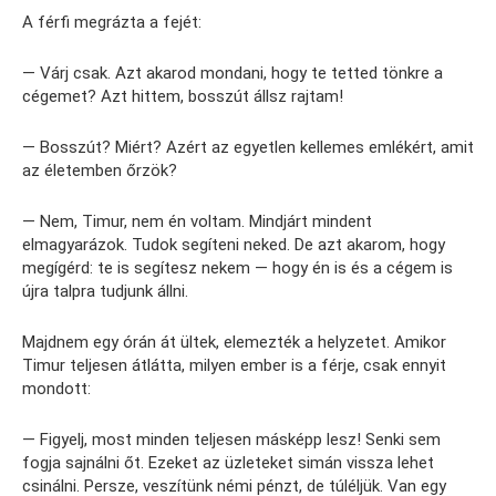
A férfi megrázta a fejét:
— Várj csak. Azt akarod mondani, hogy te tetted tönkre a
cégemet? Azt hittem, bosszút állsz rajtam!
— Bosszút? Miért? Azért az egyetlen kellemes emlékért, amit
az életemben őrzök?
— Nem, Timur, nem én voltam. Mindjárt mindent
elmagyarázok. Tudok segíteni neked. De azt akarom, hogy
megígérd: te is segítesz nekem — hogy én is és a cégem is
újra talpra tudjunk állni.
Majdnem egy órán át ültek, elemezték a helyzetet. Amikor
Timur teljesen átlátta, milyen ember is a férje, csak ennyit
mondott:
— Figyelj, most minden teljesen másképp lesz! Senki sem
fogja sajnálni őt. Ezeket az üzleteket simán vissza lehet
csinálni. Persze, veszítünk némi pénzt, de túléljük. Van egy