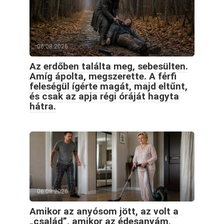
06.08.2026
Az erdőben találta meg, sebesülten.
Amíg ápolta, megszerette. A férfi
feleségül ígérte magát, majd eltűnt,
és csak az apja régi óráját hagyta
hátra.
06.08.2026
Amikor az anyósom jött, az volt a
„család”, amikor az édesanyám,