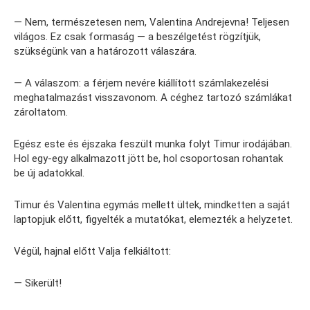
— Nem, természetesen nem, Valentina Andrejevna! Teljesen
világos. Ez csak formaság — a beszélgetést rögzítjük,
szükségünk van a határozott válaszára.
— A válaszom: a férjem nevére kiállított számlakezelési
meghatalmazást visszavonom. A céghez tartozó számlákat
zároltatom.
Egész este és éjszaka feszült munka folyt Timur irodájában.
Hol egy-egy alkalmazott jött be, hol csoportosan rohantak
be új adatokkal.
Timur és Valentina egymás mellett ültek, mindketten a saját
laptopjuk előtt, figyelték a mutatókat, elemezték a helyzetet.
Végül, hajnal előtt Valja felkiáltott:
— Sikerült!