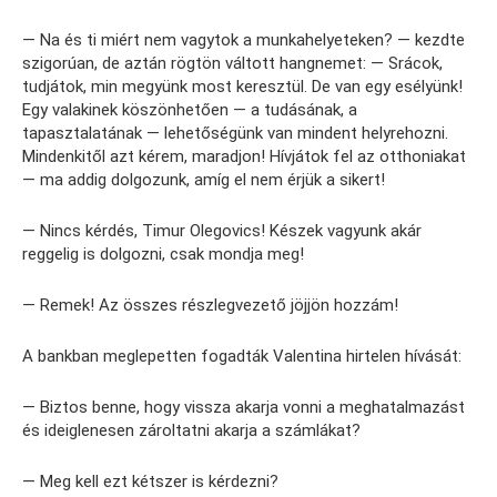
— Na és ti miért nem vagytok a munkahelyeteken? — kezdte
szigorúan, de aztán rögtön váltott hangnemet: — Srácok,
tudjátok, min megyünk most keresztül. De van egy esélyünk!
Egy valakinek köszönhetően — a tudásának, a
tapasztalatának — lehetőségünk van mindent helyrehozni.
Mindenkitől azt kérem, maradjon! Hívjátok fel az otthoniakat
— ma addig dolgozunk, amíg el nem érjük a sikert!
— Nincs kérdés, Timur Olegovics! Készek vagyunk akár
reggelig is dolgozni, csak mondja meg!
— Remek! Az összes részlegvezető jöjjön hozzám!
A bankban meglepetten fogadták Valentina hirtelen hívását:
— Biztos benne, hogy vissza akarja vonni a meghatalmazást
és ideiglenesen zároltatni akarja a számlákat?
— Meg kell ezt kétszer is kérdezni?