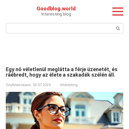
Перейти
Goodblog.world
к
Interesting blog
контенту
Поиск:
Egy nő véletlenül meglátta a férje üzenetét, és
ráébredt, hogy az élete a szakadék szélén áll.
Опубликовано:
02.07.2025
Interesting