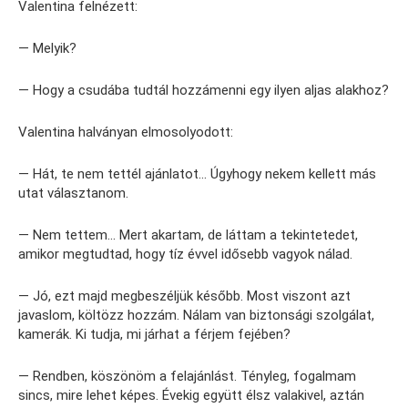
Valentina felnézett:
— Melyik?
— Hogy a csudába tudtál hozzámenni egy ilyen aljas alakhoz?
Valentina halványan elmosolyodott:
— Hát, te nem tettél ajánlatot… Úgyhogy nekem kellett más
utat választanom.
— Nem tettem… Mert akartam, de láttam a tekintetedet,
amikor megtudtad, hogy tíz évvel idősebb vagyok nálad.
— Jó, ezt majd megbeszéljük később. Most viszont azt
javaslom, költözz hozzám. Nálam van biztonsági szolgálat,
kamerák. Ki tudja, mi járhat a férjem fejében?
— Rendben, köszönöm a felajánlást. Tényleg, fogalmam
sincs, mire lehet képes. Évekig együtt élsz valakivel, aztán