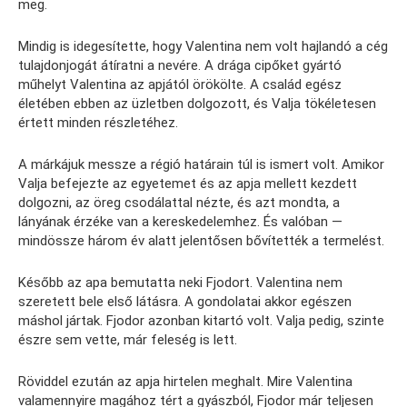
meg.
Mindig is idegesítette, hogy Valentina nem volt hajlandó a cég
tulajdonjogát átíratni a nevére. A drága cipőket gyártó
műhelyt Valentina az apjától örökölte. A család egész
életében ebben az üzletben dolgozott, és Valja tökéletesen
értett minden részletéhez.
A márkájuk messze a régió határain túl is ismert volt. Amikor
Valja befejezte az egyetemet és az apja mellett kezdett
dolgozni, az öreg csodálattal nézte, és azt mondta, a
lányának érzéke van a kereskedelemhez. És valóban —
mindössze három év alatt jelentősen bővítették a termelést.
Később az apa bemutatta neki Fjodort. Valentina nem
szeretett bele első látásra. A gondolatai akkor egészen
máshol jártak. Fjodor azonban kitartó volt. Valja pedig, szinte
észre sem vette, már feleség is lett.
Röviddel ezután az apja hirtelen meghalt. Mire Valentina
valamennyire magához tért a gyászból, Fjodor már teljesen