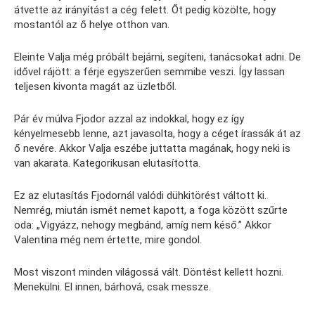
átvette az irányítást a cég felett. Őt pedig közölte, hogy
mostantól az ő helye otthon van.
Eleinte Valja még próbált bejárni, segíteni, tanácsokat adni. De
idővel rájött: a férje egyszerűen semmibe veszi. Így lassan
teljesen kivonta magát az üzletből.
Pár év múlva Fjodor azzal az indokkal, hogy ez így
kényelmesebb lenne, azt javasolta, hogy a céget írassák át az
ő nevére. Akkor Valja eszébe juttatta magának, hogy neki is
van akarata. Kategorikusan elutasította.
Ez az elutasítás Fjodornál valódi dühkitörést váltott ki.
Nemrég, miután ismét nemet kapott, a foga között szűrte
oda: „Vigyázz, nehogy megbánd, amíg nem késő.” Akkor
Valentina még nem értette, mire gondol.
Most viszont minden világossá vált. Döntést kellett hozni.
Menekülni. El innen, bárhová, csak messze.