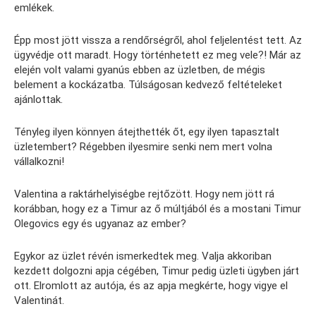
emlékek.
Épp most jött vissza a rendőrségről, ahol feljelentést tett. Az
ügyvédje ott maradt. Hogy történhetett ez meg vele?! Már az
elején volt valami gyanús ebben az üzletben, de mégis
belement a kockázatba. Túlságosan kedvező feltételeket
ajánlottak.
Tényleg ilyen könnyen átejthették őt, egy ilyen tapasztalt
üzletembert? Régebben ilyesmire senki nem mert volna
vállalkozni!
Valentina a raktárhelyiségbe rejtőzött. Hogy nem jött rá
korábban, hogy ez a Timur az ő múltjából és a mostani Timur
Olegovics egy és ugyanaz az ember?
Egykor az üzlet révén ismerkedtek meg. Valja akkoriban
kezdett dolgozni apja cégében, Timur pedig üzleti ügyben járt
ott. Elromlott az autója, és az apja megkérte, hogy vigye el
Valentinát.