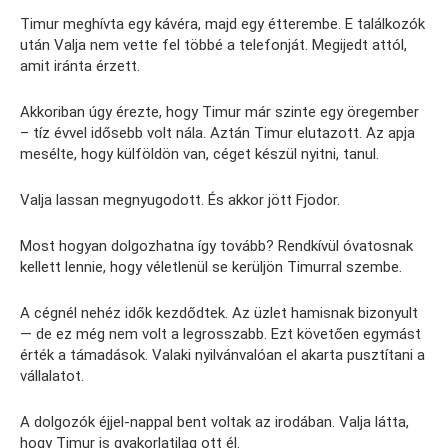
Timur meghívta egy kávéra, majd egy étterembe. E találkozók
után Valja nem vette fel többé a telefonját. Megijedt attól,
amit iránta érzett.
Akkoriban úgy érezte, hogy Timur már szinte egy öregember
– tíz évvel idősebb volt nála. Aztán Timur elutazott. Az apja
mesélte, hogy külföldön van, céget készül nyitni, tanul.
Valja lassan megnyugodott. És akkor jött Fjodor.
Most hogyan dolgozhatna így tovább? Rendkívül óvatosnak
kellett lennie, hogy véletlenül se kerüljön Timurral szembe.
A cégnél nehéz idők kezdődtek. Az üzlet hamisnak bizonyult
— de ez még nem volt a legrosszabb. Ezt követően egymást
érték a támadások. Valaki nyilvánvalóan el akarta pusztítani a
vállalatot.
A dolgozók éjjel-nappal bent voltak az irodában. Valja látta,
hogy Timur is gyakorlatilag ott él.