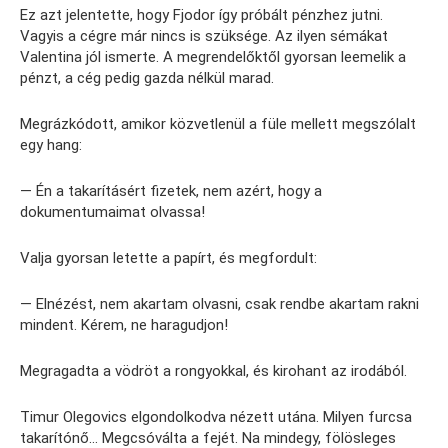
Ez azt jelentette, hogy Fjodor így próbált pénzhez jutni.
Vagyis a cégre már nincs is szüksége. Az ilyen sémákat
Valentina jól ismerte. A megrendelőktől gyorsan leemelik a
pénzt, a cég pedig gazda nélkül marad.
Megrázkódott, amikor közvetlenül a füle mellett megszólalt
egy hang:
— Én a takarításért fizetek, nem azért, hogy a
dokumentumaimat olvassa!
Valja gyorsan letette a papírt, és megfordult:
— Elnézést, nem akartam olvasni, csak rendbe akartam rakni
mindent. Kérem, ne haragudjon!
Megragadta a vödröt a rongyokkal, és kirohant az irodából.
Timur Olegovics elgondolkodva nézett utána. Milyen furcsa
takarítónő… Megcsóválta a fejét. Na mindegy, fölösleges