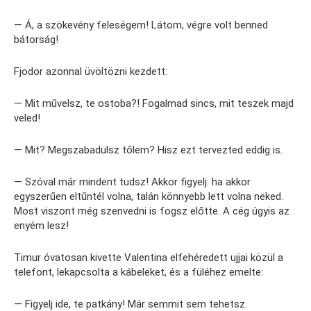
— Á, a szökevény feleségem! Látom, végre volt benned
bátorság!
Fjodor azonnal üvöltözni kezdett:
— Mit művelsz, te ostoba?! Fogalmad sincs, mit teszek majd
veled!
— Mit? Megszabadulsz tőlem? Hisz ezt tervezted eddig is.
— Szóval már mindent tudsz! Akkor figyelj: ha akkor
egyszerűen eltűntél volna, talán könnyebb lett volna neked.
Most viszont még szenvedni is fogsz előtte. A cég úgyis az
enyém lesz!
Timur óvatosan kivette Valentina elfehéredett ujjai közül a
telefont, lekapcsolta a kábeleket, és a füléhez emelte:
— Figyelj ide, te patkány! Már semmit sem tehetsz.