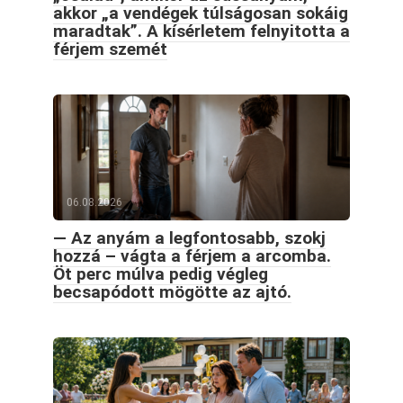
akkor „a vendégek túlságosan sokáig
maradtak”. A kísérletem felnyitotta a
férjem szemét
06.08.2026
— Az anyám a legfontosabb, szokj
hozzá – vágta a férjem a arcomba.
Öt perc múlva pedig végleg
becsapódott mögötte az ajtó.