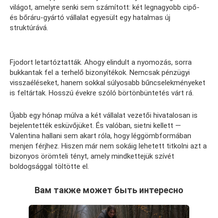
világot, amelyre senki sem számított: két legnagyobb cipő-
és bőráru-gyártó vállalat egyesült egy hatalmas új
struktúrává.
Fjodort letartóztatták. Ahogy elindult a nyomozás, sorra
bukkantak fel a terhelő bizonyítékok. Nemcsak pénzügyi
visszaéléseket, hanem sokkal súlyosabb bűncselekményeket
is feltártak. Hosszú évekre szóló börtönbüntetés várt rá.
Újabb egy hónap múlva a két vállalat vezetői hivatalosan is
bejelentették esküvőjüket. És valóban, sietni kellett —
Valentina hallani sem akart róla, hogy léggömbformában
menjen férjhez. Hiszen már nem sokáig lehetett titkolni azt a
bizonyos örömteli tényt, amely mindkettejük szívét
boldogsággal töltötte el.
Вам также может быть интересно