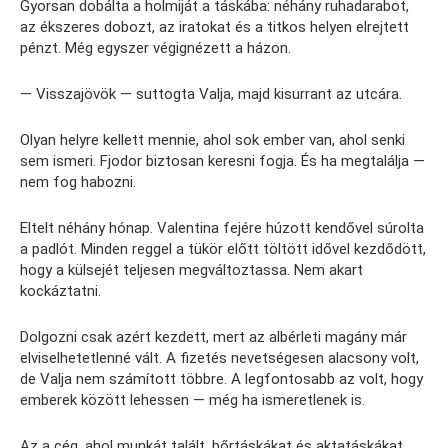
Gyorsan dobálta a holmiját a táskába: néhány ruhadarabot,
az ékszeres dobozt, az iratokat és a titkos helyen elrejtett
pénzt. Még egyszer végignézett a házon.
— Visszajövök — suttogta Valja, majd kisurrant az utcára.
Olyan helyre kellett mennie, ahol sok ember van, ahol senki
sem ismeri. Fjodor biztosan keresni fogja. És ha megtalálja —
nem fog habozni.
Eltelt néhány hónap. Valentina fejére húzott kendővel súrolta
a padlót. Minden reggel a tükör előtt töltött idővel kezdődött,
hogy a külsejét teljesen megváltoztassa. Nem akart
kockáztatni.
Dolgozni csak azért kezdett, mert az albérleti magány már
elviselhetetlenné vált. A fizetés nevetségesen alacsony volt,
de Valja nem számított többre. A legfontosabb az volt, hogy
emberek között lehessen — még ha ismeretlenek is.
Az a cég, ahol munkát talált, bőrtáskákat és aktatáskákat