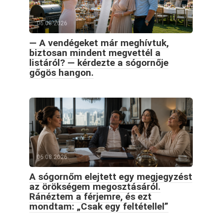
06.08.2026
— A vendégeket már meghívtuk,
biztosan mindent megvettél a
listáról? — kérdezte a sógornője
gőgös hangon.
06.08.2026
A sógornőm elejtett egy megjegyzést
az örökségem megosztásáról.
Ránéztem a férjemre, és ezt
mondtam: „Csak egy feltétellel”