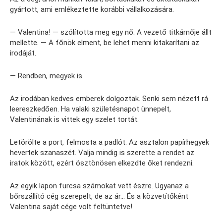
gyártott, ami emlékeztette korábbi vállalkozására.
— Valentina! — szólította meg egy nő. A vezető titkárnője állt
mellette. — A főnök elment, be lehet menni kitakarítani az
irodáját.
— Rendben, megyek is.
Az irodában kedves emberek dolgoztak. Senki sem nézett rá
leereszkedően. Ha valaki születésnapot ünnepelt,
Valentinának is vittek egy szelet tortát.
Letörölte a port, felmosta a padlót. Az asztalon papírhegyek
hevertek szanaszét. Valja mindig is szerette a rendet az
iratok között, ezért ösztönösen elkezdte őket rendezni.
Az egyik lapon furcsa számokat vett észre. Ugyanaz a
bőrszállító cég szerepelt, de az ár… És a közvetítőként
Valentina saját cége volt feltüntetve!