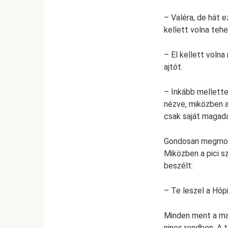
– Valéra, de hát 
kellett volna teh
– El kellett voln
ajtót.
– Inkább mellette
nézve, miközben a
csak saját magada
Gondosan megmosta 
Miközben a pici s
beszélt:
– Te leszel a Hóp
Minden ment a mag
nincs rendben. A 