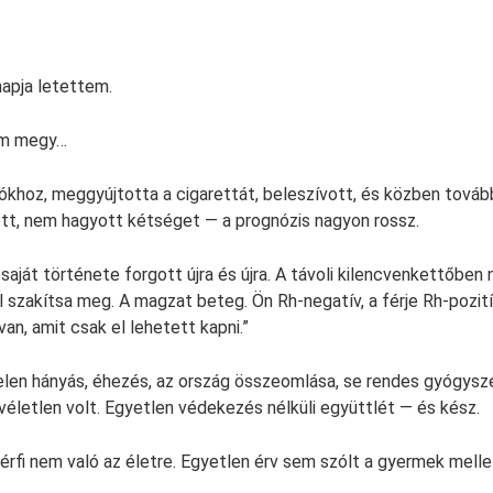
apja letettem.
m megy…
khoz, meggyújtotta a cigarettát, beleszívott, és közben tová
tott, nem hagyott kétséget — a prognózis nagyon rossz.
aját története forgott újra és újra. A távoli kilencvenkettőben n
 szakítsa meg. A magzat beteg. Ön Rh-negatív, a férje Rh-pozitív
an, amit csak el lehetett kapni.”
len hányás, éhezés, az ország összeomlása, se rendes gyógysze
 véletlen volt. Egyetlen védekezés nélküli együttlét — és kész.
férfi nem való az életre. Egyetlen érv sem szólt a gyermek melle