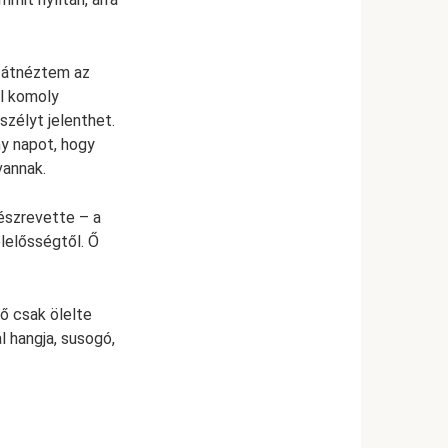
n átnéztem az
ál komoly
zélyt jelenthet.
ny napot, hogy
vannak.
 észrevette – a
lelősségtől. Ő
ő csak ölelte
l hangja, susogó,