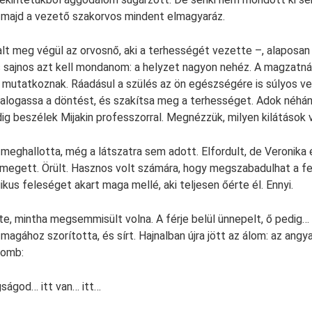
 majd a vezető szakorvos mindent elmagyaráz.
alt meg végül az orvosnő, aki a terhességét vezette –, alaposa
s sajnos azt kell mondanom: a helyzet nagyon nehéz. A magzatn
mutatkoznak. Ráadásul a szülés az ön egészségére is súlyos ves
halogassa a döntést, és szakítsa meg a terhességet. Adok néhá
dig beszélek Mijakin professzorral. Megnézzük, milyen kilátások 
t meghallotta, még a látszatra sem adott. Elfordult, de Veronika
megett. Örült. Hasznos volt számára, hogy megszabadulhat a fe
kus feleséget akart maga mellé, aki teljesen őérte él. Ennyi.
te, mintha megsemmisült volna. A férje belül ünnepelt, ő pedig… 
magához szorította, és sírt. Hajnalban újra jött az álom: az angya
lomb:
gságod… itt van… itt…