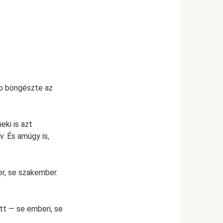
bb böngészte az
eki is azt
. És amúgy is,
r, se szakember.
tt — se emberi, se