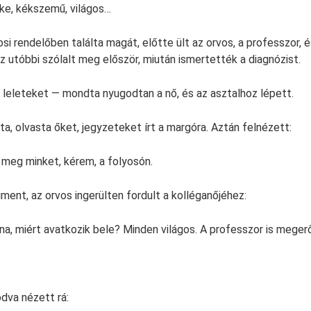
őke, kékszemű, világos…
osi rendelőben találta magát, előtte ült az orvos, a professzor, é
z utóbbi szólalt meg először, miután ismertették a diagnózist.
leleteket — mondta nyugodtan a nő, és az asztalhoz lépett.
a, olvasta őket, jegyzeteket írt a margóra. Aztán felnézett:
n meg minket, kérem, a folyosón.
ment, az orvos ingerülten fordult a kolléganőjéhez:
na, miért avatkozik bele? Minden világos. A professzor is meger
dva nézett rá: