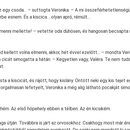
ez egy csoda… – suttogta Veronika. – A mi összeférhetetlenség
erbe esnem. És a kiscica… olyan apró, rémült…
a menni mellette! – vetette oda dühösen, és hangosan becsapt
d kellett volna elmenni, akkor, hét évvel ezelőtt… – mondta Ve
 cicát simogatta a hátán. – Kegyetlen vagy, Valéra. Te nem tuds
t.
a kiscicát, és rájött, hogy kislány. Öntött neki egy kis tejet e
zorgalmasan lefetyelt, Veronika a még alig látható pocakját simo
ihém. Az első hópehely ebben a télben. Az én kicsikém.
a útján. Továbbra is járt az orvosokhoz. Csakhogy most már ér
tekintetükből aggodalom sugárzott. De senki nem mondott ki sem