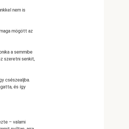
ünkkel nem is
a maga mögött az
ronika a semmibe
z szeretni senkit,
gy csészealjba.
gatta, és így
ezte – valami
mit nyíltan, arra