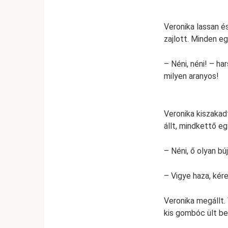
Veronika lassan é
zajlott. Minden eg
– Néni, néni! – ha
milyen aranyos!
Veronika kiszakadt
állt, mindkettő e
– Néni, ő olyan bú
– Vigye haza, kér
Veronika megállt.
kis gombóc ült be