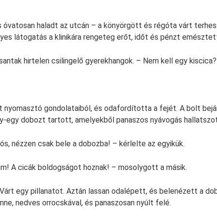
s óvatosan haladt az utcán – a könyörgött és régóta várt terh
yes látogatás a klinikára rengeteg erőt, időt és pénzt emésztett
rsantak hirtelen csilingelő gyerekhangok. – Nem kell egy kiscica
 nyomasztó gondolataiból, és odafordította a fejét. A bolt bejár
gy-egy dobozt tartott, amelyekből panaszos nyávogás hallatszot
jós, nézzen csak bele a dobozba! – kérlelte az egyikük.
em! A cicák boldogságot hoznak! – mosolygott a másik.
 Várt egy pillanatot. Aztán lassan odalépett, és belenézett a do
nne, nedves orrocskával, és panaszosan nyúlt felé.