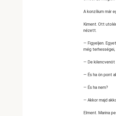
A konzílium már eg
Kiment. Ott utolé
nézett.
— Figyeljen. Egye
még terhességei, 
— De kilencvenöt 
— És ha ön pont a
— És ha nem?
— Akkor majd akk
Elment. Marina pe