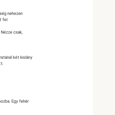
esség nehezen
 fel.
? Nézze csak,
atánál két kislány
t.
bozba. Egy fehér