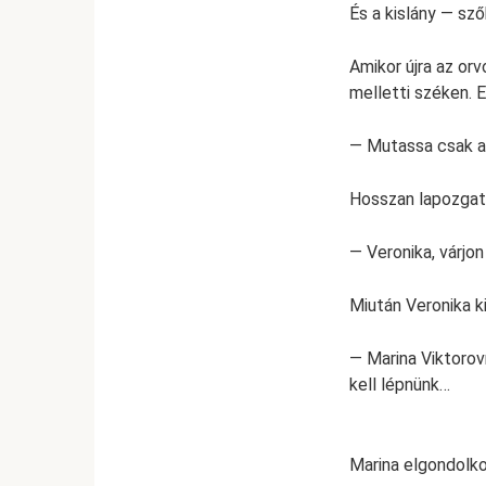
És a kislány — sz
Amikor újra az orv
melletti széken. E
— Mutassa csak a 
Hosszan lapozgatt
— Veronika, várjo
Miután Veronika ki
— Marina Viktorov
kell lépnünk…
Marina elgondolko