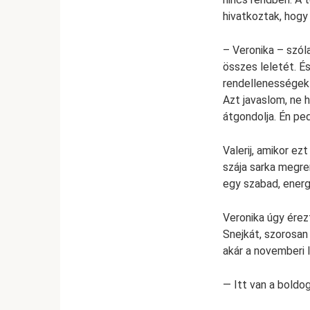
hivatkoztak, hogy
– Veronika – szól
összes leletét. É
rendellenességek 
Azt javaslom, ne 
átgondolja. Én pe
Valerij, amikor ez
szája sarka megre
egy szabad, energi
Veronika úgy érez
Snejkát, szorosan 
akár a novemberi 
— Itt van a boldo