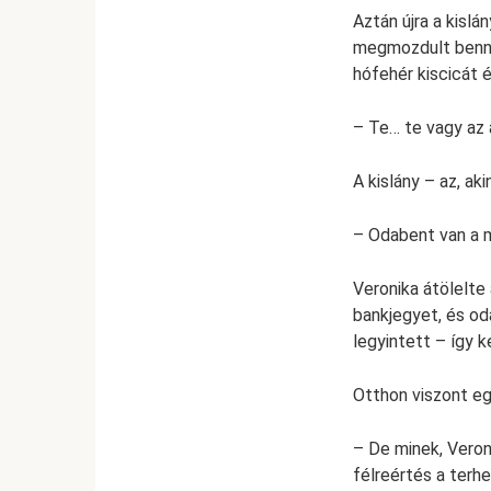
Aztán újra a kisl
megmozdult benne.
hófehér kiscicát é
– Te… te vagy az 
A kislány – az, ak
– Odabent van a 
Veronika átölelte
bankjegyet, és od
legyintett – így ke
Otthon viszont eg
– De minek, Veron
félreértés a terh