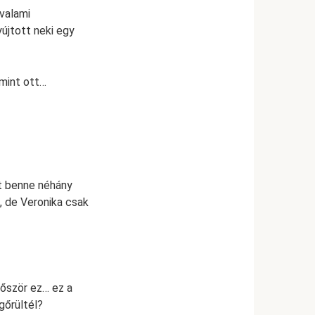
 valami
újtott neki egy
 mint ott…
lt benne néhány
, de Veronika csak
lőször ez… ez a
gőrültél?