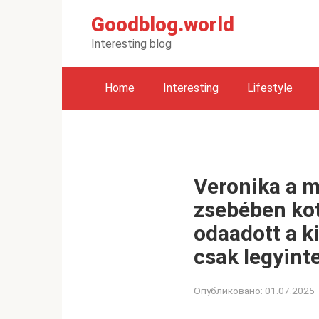
Перейти
Goodblog.world
к
контенту
Interesting blog
Home
Interesting
Lifestyle
Veronika a m
zsebében kot
odaadott a k
csak legyinte
Опубликовано:
01.07.2025