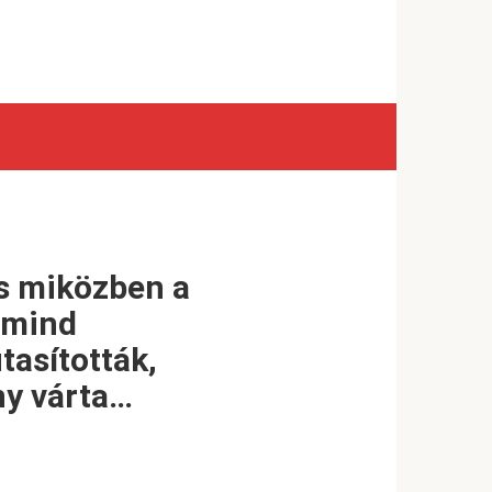
és miközben a
t mind
tasították,
ány várta…