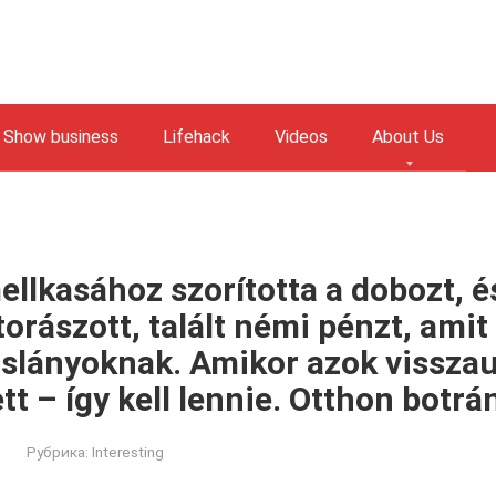
Show business
Lifehack
Videos
About Us
ellkasához szorította a dobozt, 
orászott, talált némi pénzt, ami
islányoknak. Amikor azok visszau
tt – így kell lennie. Otthon botr
Рубрика:
Interesting