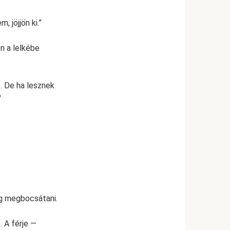
, jöjjön ki.”
n a lelkébe
b. De ha lesznek
?
g megbocsátani.
. A férje —