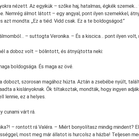
ányokra nézett. Az egyikük – szőke haj, hatalmas, égkék szemek…
 Nemrég álmot látott – egy angyal, pont ilyen szemekkel, átny
s azt mondta: „Ez a tiéd. Vidd csak. Ez a te boldogságod.”
álmomból… – suttogta Veronika. – És a kiscica… pont ilyen volt,
inél a doboz volt – bólintott, és átnyújtotta neki:
maga boldogsága. És maga az övé.
 a dobozt, szorosan magához húzta. Aztán a zsebébe nyúlt, talá
aadta a kislányoknak. Ők tiltakoztak, mondták, hogy ingyen adják
ll lennie, ez a helyes.
y cunami várt rá.
ika?! – rontott rá Valéra. – Miért bonyolítasz mindig mindent? E
ességgel, most meg már állatot is hurcolsz a házba! Teljesen me