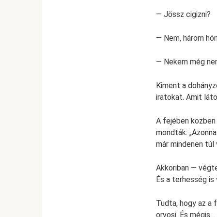
— Jössz cigizni?
— Nem, három hón
— Nekem még ne
Kiment a dohányzó
iratokat. Amit lá
A fejében közben s
mondták: „Azonnal
már mindenen túl v
Akkoriban — végte
És a terhesség is
Tudta, hogy az a 
orvosi. És mégis…