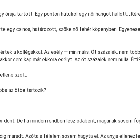
y órája tartott. Egy ponton hátulról egy női hangot hallott: „Kérem
rte egy csinos, határozott, szőke nő fehér köpenyben. Egyenese
tértek a kollégákkal. Az esély — minimális. Öt százalék, nem töb
akkor sem kap már ekkora esélyt. Az öt százalék nem nulla. Érti
ellene szól…
bba az ötbe tartozik?
or dönt. De ha minden rendben lesz odabent, magának sosem fo
dig maradt. Azóta a félelem sosem hagyta el. Az anyja ellenezte