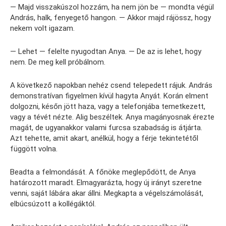
— Majd visszakúszol hozzám, ha nem jön be — mondta végül
András, halk, fenyegető hangon. — Akkor majd rájössz, hogy
nekem volt igazam.
— Lehet — felelte nyugodtan Anya. — De az is lehet, hogy
nem. De meg kell próbálnom.
A következő napokban nehéz csend telepedett rájuk. András
demonstratívan figyelmen kívül hagyta Anyát. Korán elment
dolgozni, későn jött haza, vagy a telefonjába temetkezett,
vagy a tévét nézte. Alig beszéltek. Anya magányosnak érezte
magát, de ugyanakkor valami furcsa szabadság is átjárta.
Azt tehette, amit akart, anélkül, hogy a férje tekintetétől
függött volna.
Beadta a felmondását. A főnöke meglepődött, de Anya
határozott maradt. Elmagyarázta, hogy új irányt szeretne
venni, saját lábára akar állni. Megkapta a végelszámolását,
elbúcsúzott a kollégáktól.