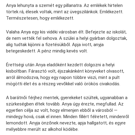
Anya lehunyta a szemét egy pillanatra. Az emlékek hirtelen
törtek rá, élesek voltak, mint az üvegszilánkok. Emlékezett.
Természetesen, hogy emlékezett.
Valaha Anya egy kis vidéki városban élt. Befejezte az iskolát,
de nem vették fel sehova. A szülei a helyi gyárban dolgoztak,
alig tudtak kijönni a fizetésükből. Apja ivott, anyja
betegeskedett. A pénz mindig kevés volt.
Érettségi után Anya eladóként kezdett dolgozni a helyi
kisboltban. Fárasztó volt, éjszakánként könyveket olvasott,
arról álmodozva, hogy egy napon többre viszi, mint a pult
mögötti élet és a részeg vevőkkel való örökös civakodás.
A barátnői férjhez mentek, gyerekeket szültek, ugyanabban a
szürkeségben éltek tovább. Anya úgy érezte, megfullad. Az
egyetlen célja az volt, hogy elmenjen ebből a városból —
mindegy hová, csak el innen. Minden fillért félretett, mindenről
lemondott. Anyja önzőnek nevezte, apja hallgatott, és egyre
mélyebbre merült az alkohol ködébe.