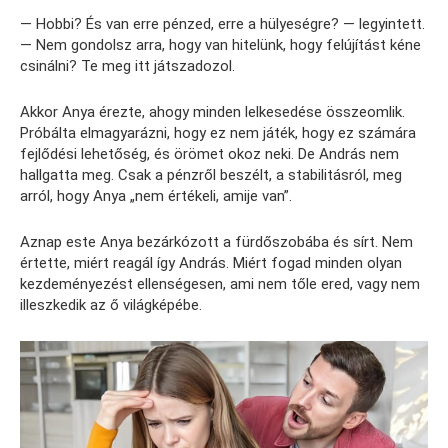
— Hobbi? És van erre pénzed, erre a hülyeségre? — legyintett.
— Nem gondolsz arra, hogy van hitelünk, hogy felújítást kéne
csinálni? Te meg itt játszadozol.
Akkor Anya érezte, ahogy minden lelkesedése összeomlik.
Próbálta elmagyarázni, hogy ez nem játék, hogy ez számára
fejlődési lehetőség, és örömet okoz neki. De András nem
hallgatta meg. Csak a pénzről beszélt, a stabilitásról, meg
arról, hogy Anya „nem értékeli, amije van”.
Aznap este Anya bezárkózott a fürdőszobába és sírt. Nem
értette, miért reagál így András. Miért fogad minden olyan
kezdeményezést ellenségesen, ami nem tőle ered, vagy nem
illeszkedik az ő világképébe.