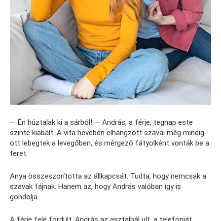
— Én húztalak ki a sárból! — András, a férje, tegnap este
szinte kiabált. A vita hevében elhangzott szavai még mindig
ott lebegtek a levegőben, és mérgező fátyolként vonták be a
teret.
Anya összeszorította az állkapcsát. Tudta, hogy nemcsak a
szavak fájnak. Hanem az, hogy András valóban így is
gondolja.
A férje felé fordult. András az asztalnál ült, a telefonját