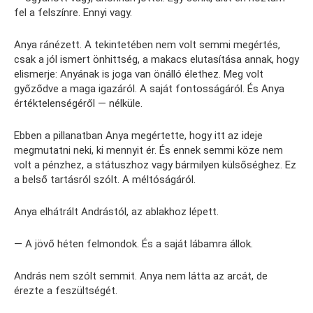
fel a felszínre. Ennyi vagy.
Anya ránézett. A tekintetében nem volt semmi megértés,
csak a jól ismert önhittség, a makacs elutasítása annak, hogy
elismerje: Anyának is joga van önálló élethez. Meg volt
győződve a maga igazáról. A saját fontosságáról. És Anya
értéktelenségéről — nélküle.
Ebben a pillanatban Anya megértette, hogy itt az ideje
megmutatni neki, ki mennyit ér. És ennek semmi köze nem
volt a pénzhez, a státuszhoz vagy bármilyen külsőséghez. Ez
a belső tartásról szólt. A méltóságáról.
Anya elhátrált Andrástól, az ablakhoz lépett.
— A jövő héten felmondok. És a saját lábamra állok.
András nem szólt semmit. Anya nem látta az arcát, de
érezte a feszültségét.