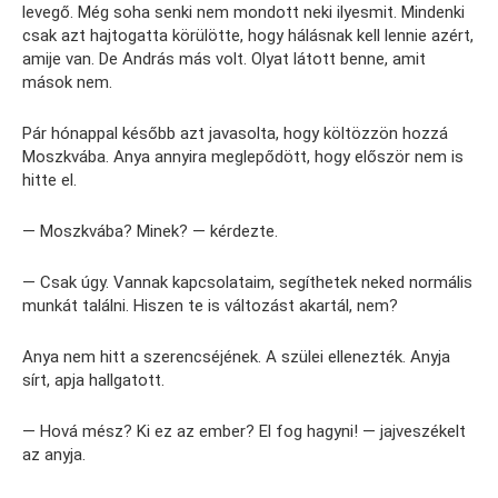
levegő. Még soha senki nem mondott neki ilyesmit. Mindenki
csak azt hajtogatta körülötte, hogy hálásnak kell lennie azért,
amije van. De András más volt. Olyat látott benne, amit
mások nem.
Pár hónappal később azt javasolta, hogy költözzön hozzá
Moszkvába. Anya annyira meglepődött, hogy először nem is
hitte el.
— Moszkvába? Minek? — kérdezte.
— Csak úgy. Vannak kapcsolataim, segíthetek neked normális
munkát találni. Hiszen te is változást akartál, nem?
Anya nem hitt a szerencséjének. A szülei ellenezték. Anyja
sírt, apja hallgatott.
— Hová mész? Ki ez az ember? El fog hagyni! — jajveszékelt
az anyja.