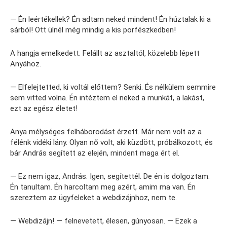
— Én leértékellek? Én adtam neked mindent! Én húztalak ki a
sárból! Ott ülnél még mindig a kis porfészkedben!
A hangja emelkedett. Felállt az asztaltól, közelebb lépett
Anyához.
— Elfelejtetted, ki voltál előttem? Senki. És nélkülem semmire
sem vitted volna. Én intéztem el neked a munkát, a lakást,
ezt az egész életet!
Anya mélységes felháborodást érzett. Már nem volt az a
félénk vidéki lány. Olyan nő volt, aki küzdött, próbálkozott, és
bár András segített az elején, mindent maga ért el.
— Ez nem igaz, András. Igen, segítettél. De én is dolgoztam.
Én tanultam. Én harcoltam meg azért, amim ma van. Én
szereztem az ügyfeleket a webdizájnhoz, nem te.
— Webdizájn! — felnevetett, élesen, gúnyosan. — Ezek a