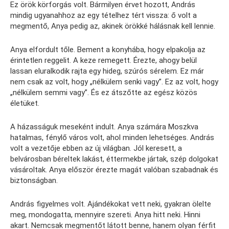
Ez örök körforgás volt. Bármilyen érvet hozott, András
mindig ugyanahhoz az egy tételhez tért vissza: ő volt a
megmentő, Anya pedig az, akinek örökké hálásnak kell lennie.
Anya elfordult tőle. Bement a konyhába, hogy elpakolja az
érintetlen reggelit. A keze remegett. Érezte, ahogy belül
lassan eluralkodik rajta egy hideg, szúrós sérelem. Ez már
nem csak az volt, hogy „nélkülem senki vagy”. Ez az volt, hogy
„nélkülem semmi vagy”. És ez átszőtte az egész közös
életüket.
A házasságuk meseként indult. Anya számára Moszkva
hatalmas, fénylő város volt, ahol minden lehetséges. András
volt a vezetője ebben az új világban. Jól keresett, a
belvárosban béreltek lakást, éttermekbe jártak, szép dolgokat
vásároltak. Anya először érezte magát valóban szabadnak és
biztonságban.
András figyelmes volt. Ajándékokat vett neki, gyakran ölelte
meg, mondogatta, mennyire szereti. Anya hitt neki. Hinni
akart. Nemcsak megmentőt látott benne, hanem olyan férfit