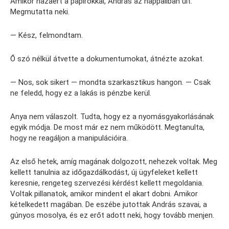
Amikor hazaért a papírokkal, András az nappaliban ült.
Megmutatta neki.
— Kész, felmondtam.
Ő szó nélkül átvette a dokumentumokat, átnézte azokat.
— Nos, sok sikert — mondta szarkasztikus hangon. — Csak
ne feledd, hogy ez a lakás is pénzbe kerül.
Anya nem válaszolt. Tudta, hogy ez a nyomásgyakorlásának
egyik módja. De most már ez nem működött. Megtanulta,
hogy ne reagáljon a manipulációira.
Az első hetek, amíg magának dolgozott, nehezek voltak. Meg
kellett tanulnia az időgazdálkodást, új ügyfeleket kellett
keresnie, rengeteg szervezési kérdést kellett megoldania.
Voltak pillanatok, amikor mindent el akart dobni. Amikor
kételkedett magában. De eszébe jutottak András szavai, a
gúnyos mosolya, és ez erőt adott neki, hogy tovább menjen.