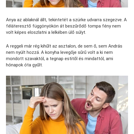
Anya az ablaknál állt, tekintetét a szürke udvarra szegezve. A
féláteresztő függönyökön át beszűrődő tompa fény nem
volt képes eloszlatni a lelkében ülő súlyt.
A reggeli már rég kihűlt az asztalon, de sem ő, sem András
nem nyúlt hozzá. A konyha levegője sűrű volt a ki nem
mondott szavaktól, a tegnap estitől és mindattól, ami
hónapok óta gyűlt.