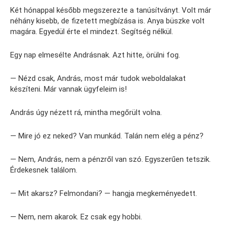
Két hónappal később megszerezte a tanúsítványt. Volt már
néhány kisebb, de fizetett megbízása is. Anya büszke volt
magára. Egyedül érte el mindezt. Segítség nélkül.
Egy nap elmesélte Andrásnak. Azt hitte, örülni fog.
— Nézd csak, András, most már tudok weboldalakat
készíteni. Már vannak ügyfeleim is!
András úgy nézett rá, mintha megőrült volna.
— Mire jó ez neked? Van munkád. Talán nem elég a pénz?
— Nem, András, nem a pénzről van szó. Egyszerűen tetszik.
Érdekesnek találom.
— Mit akarsz? Felmondani? — hangja megkeményedett.
— Nem, nem akarok. Ez csak egy hobbi.