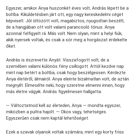
Egyszer, amikor Anya huszonkét éves volt, András lépett be a
boltba. Kiküldetésben járt ott, egy nagy kereskedelmi céget
képviselt. Jól öltözött volt, magabiztos, nyugodtan beszélt,
de a hangjában ott volt valami parancsoló tónus. Anya
azonnal felfigyelt rá. Más volt. Nem olyan, mint a helyi fiúk,
akik nyersek voltak, és csak a sör meg a horgászat érdekelte
őket.
András is észrevette Anyát. Visszafogott volt, de a
szemében valami különös fény csillogott. Attól kezdve nap
mint nap betért a boltba, csak hogy beszélgessen. Kérdezte
Anya életéről, álmairól. Anya eleinte bizalmatlan volt, de aztán
megnyílt. Elmesélte neki, hogy szeretne elmenni innen, hogy
más életre vágyik. András figyelmesen hallgatta.
— Változtatnod kell az életeden, Anya — mondta egyszer,
miközben a pultra hajolt. — Okos vagy, tehetséges.
Egyszerűen csak nem kaptál lehetőséget.
Ezek a szavak olyanok voltak számára, mint egy korty friss