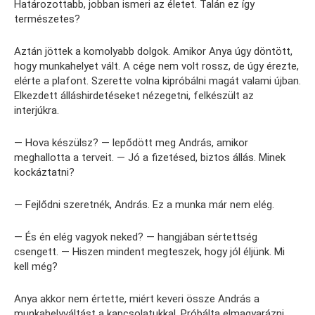
Határozottabb, jobban ismeri az életet. Talán ez így
természetes?
Aztán jöttek a komolyabb dolgok. Amikor Anya úgy döntött,
hogy munkahelyet vált. A cége nem volt rossz, de úgy érezte,
elérte a plafont. Szerette volna kipróbálni magát valami újban.
Elkezdett álláshirdetéseket nézegetni, felkészült az
interjúkra.
— Hova készülsz? — lepődött meg András, amikor
meghallotta a terveit. — Jó a fizetésed, biztos állás. Minek
kockáztatni?
— Fejlődni szeretnék, András. Ez a munka már nem elég.
— És én elég vagyok neked? — hangjában sértettség
csengett. — Hiszen mindent megteszek, hogy jól éljünk. Mi
kell még?
Anya akkor nem értette, miért keveri össze András a
munkahelyváltást a kapcsolatukkal. Próbálta elmagyarázni,