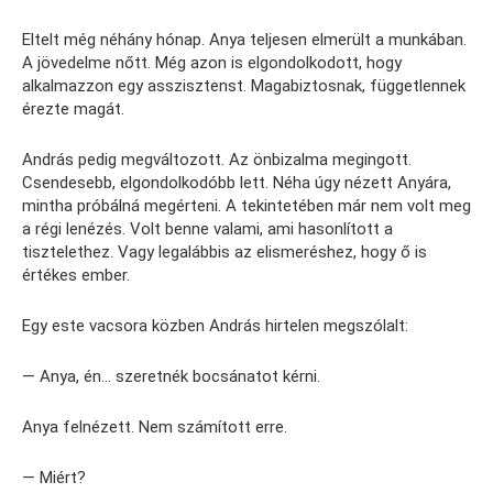
Eltelt még néhány hónap. Anya teljesen elmerült a munkában.
A jövedelme nőtt. Még azon is elgondolkodott, hogy
alkalmazzon egy asszisztenst. Magabiztosnak, függetlennek
érezte magát.
András pedig megváltozott. Az önbizalma megingott.
Csendesebb, elgondolkodóbb lett. Néha úgy nézett Anyára,
mintha próbálná megérteni. A tekintetében már nem volt meg
a régi lenézés. Volt benne valami, ami hasonlított a
tisztelethez. Vagy legalábbis az elismeréshez, hogy ő is
értékes ember.
Egy este vacsora közben András hirtelen megszólalt:
— Anya, én… szeretnék bocsánatot kérni.
Anya felnézett. Nem számított erre.
— Miért?