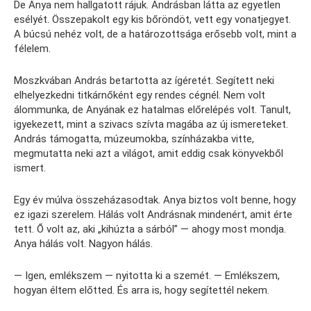
De Anya nem hallgatott rájuk. Andrásban látta az egyetlen
esélyét. Összepakolt egy kis bőröndöt, vett egy vonatjegyet.
A búcsú nehéz volt, de a határozottsága erősebb volt, mint a
félelem.
Moszkvában András betartotta az ígéretét. Segített neki
elhelyezkedni titkárnőként egy rendes cégnél. Nem volt
álommunka, de Anyának ez hatalmas előrelépés volt. Tanult,
igyekezett, mint a szivacs szívta magába az új ismereteket.
András támogatta, múzeumokba, színházakba vitte,
megmutatta neki azt a világot, amit eddig csak könyvekből
ismert.
Egy év múlva összeházasodtak. Anya biztos volt benne, hogy
ez igazi szerelem. Hálás volt Andrásnak mindenért, amit érte
tett. Ő volt az, aki „kihúzta a sárból” — ahogy most mondja.
Anya hálás volt. Nagyon hálás.
— Igen, emlékszem — nyitotta ki a szemét. — Emlékszem,
hogyan éltem előtted. És arra is, hogy segítettél nekem.