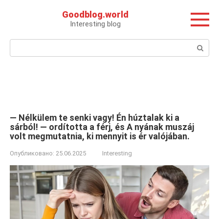
Перейти
Goodblog.world
к
Interesting blog
контенту
Поиск:
— Nélkülem te senki vagy! Én húztalak ki a
sárból! — ordította a férj, és A nyának muszáj
volt megmutatnia, ki mennyit is ér valójában.
Опубликовано:
25.06.2025
Interesting