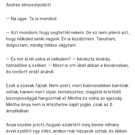
András elmosolyodott.
— Na ugye. Te is mondod.
— Azt mondom, hogy segítettél nekem. De ez nem jelenti azt,
hogy nélküled senki vagyok. Én is küzdöttem. Tanultam,
dolgoztam, mindig többre vágytam.
— És mit értél volna el nélkülem? — kérdezte András,
hátradőlve a széken. — Most is ott ülnél abban a kisvárosban,
és romlott virslit árulnál.
Ezek a szavak fájtak. Nem azért, mert különösebben bántóak
voltak, hanem mert olyan természetes, magától értetődő
bizonyossággal hangzottak el. Mintha ez volna az igazság.
Mintha Anya nem is létezhetne saját jogán, csak az ő
árnyékában.
Anya eszébe jutott, hogyan született meg benne néhány
évvel ezelőtt egy ötlet, amikor már házasok voltak, és ebben