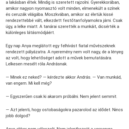
a lakásban éltek. Mindig is szeretett rajzolni. Gyerekkorában,
amikor nagyon nyomasztó volt minden, elmenekült a színek
és ceruzák világába. Moszkvában, amikor az életük kissé
rendezettebbé vált, elkezdett festőtanfolyamokra járni. Csak
úgy, a lelke miatt. A tanárai szerették a munkáit, dicsérték a
különleges látásmódjáért.
Egy nap Anya meglátott egy felhívást fiatal művészeknek
rendezett pályázatra. A nyeremény nem volt nagy, de a lényeg
az volt, hogy lehetőséget adott a művek bemutatására.
Lelkesen mesélt róla Andrásnak.
— Minek ez neked? — kérdezte akkor András. — Van munkád,
van engem. Mi kell még?
— Egyszerűen csak ki akarom próbálni. Nem jelent semmit.
— Azt jelenti, hogy ostobaságokra pazarolod az idődet. Nincs
jobb dolgod?