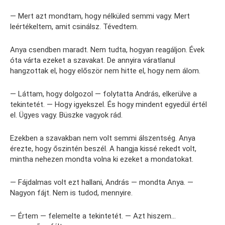
— Mert azt mondtam, hogy nélküled semmi vagy. Mert
leértékeltem, amit csinálsz. Tévedtem.
Anya csendben maradt. Nem tudta, hogyan reagáljon. Évek
óta várta ezeket a szavakat. De annyira váratlanul
hangzottak el, hogy először nem hitte el, hogy nem álom.
— Láttam, hogy dolgozol — folytatta András, elkerülve a
tekintetét. — Hogy igyekszel. És hogy mindent egyedül értél
el. Ügyes vagy. Büszke vagyok rád.
Ezekben a szavakban nem volt semmi álszentség. Anya
érezte, hogy őszintén beszél. A hangja kissé rekedt volt,
mintha nehezen mondta volna ki ezeket a mondatokat.
— Fájdalmas volt ezt hallani, András — mondta Anya. —
Nagyon fájt. Nem is tudod, mennyire.
— Értem — felemelte a tekintetét. — Azt hiszem…