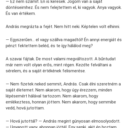
— Ez nem számít. Én is keresek. Jogom van a saját
döntéseimhez. És nem felejtettem el, ki vagyok. Anya vagyok.
És van értékem.
András megrázta a fejét. Nem hitt neki. Képtelen volt elhinni.
— Egyszerűen… el vagy szállva magadtól! Én annyi energiát és
pénzt fektettem beléd, és te így hálálod meg?
A szavai fájtak. De most valami megváltozott. A bűntudat
már nem volt olyan erős, mint régen. Kezdte felváltani a
sérelem, és a saját értékének felismerése.
— Nem fizetek neked semmit, András. Csak élni szeretném a
saját életemet. Nem akarom, hogy úgy érezzem, minden
lépésemért hálával tartozom. Nem akarom, hogy
emlékeztess, honnan jöttem. Nem akarom, hogy semmibe
vedd, hová jutottam.
— Hová jutottál? — András megint gúnyosan elmosolyodott.
— Ugyanott vagy, ahonnan jöttél. Egy senki, akit én hoztam