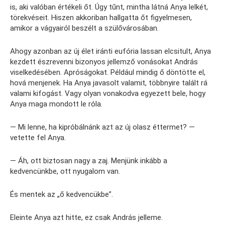
is, aki valóban értékeli őt. Úgy tűnt, mintha látná Anya lelkét,
törekvéseit. Hiszen akkoriban hallgatta őt figyelmesen,
amikor a vágyairól beszélt a szülővárosában.
Ahogy azonban az új élet iránti eufória lassan elcsitult, Anya
kezdett észrevenni bizonyos jellemző vonásokat András
viselkedésében. Apróságokat. Például mindig ő döntötte el,
hová menjenek. Ha Anya javasolt valamit, többnyire talált rá
valami kifogást. Vagy olyan vonakodva egyezett bele, hogy
Anya maga mondott le róla.
— Mi lenne, ha kipróbálnánk azt az új olasz éttermet? —
vetette fel Anya.
— Áh, ott biztosan nagy a zaj. Menjünk inkább a
kedvencünkbe, ott nyugalom van.
És mentek az „ő kedvencükbe”.
Eleinte Anya azt hitte, ez csak András jelleme.