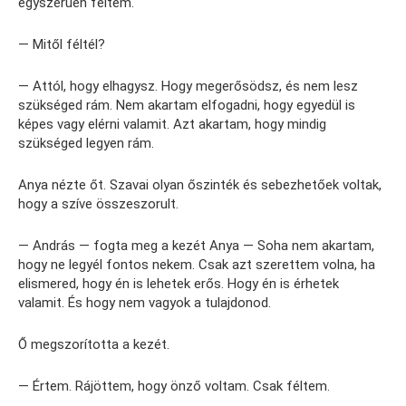
egyszerűen féltem.
— Mitől féltél?
— Attól, hogy elhagysz. Hogy megerősödsz, és nem lesz
szükséged rám. Nem akartam elfogadni, hogy egyedül is
képes vagy elérni valamit. Azt akartam, hogy mindig
szükséged legyen rám.
Anya nézte őt. Szavai olyan őszinték és sebezhetőek voltak,
hogy a szíve összeszorult.
— András — fogta meg a kezét Anya — Soha nem akartam,
hogy ne legyél fontos nekem. Csak azt szerettem volna, ha
elismered, hogy én is lehetek erős. Hogy én is érhetek
valamit. És hogy nem vagyok a tulajdonod.
Ő megszorította a kezét.
— Értem. Rájöttem, hogy önző voltam. Csak féltem.