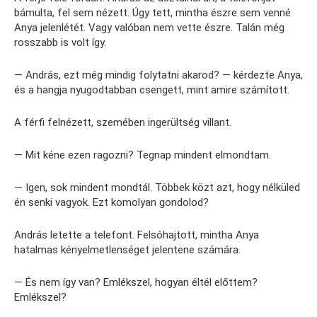
bámulta, fel sem nézett. Úgy tett, mintha észre sem venné
Anya jelenlétét. Vagy valóban nem vette észre. Talán még
rosszabb is volt így.
— András, ezt még mindig folytatni akarod? — kérdezte Anya,
és a hangja nyugodtabban csengett, mint amire számított.
A férfi felnézett, szemében ingerültség villant.
— Mit kéne ezen ragozni? Tegnap mindent elmondtam.
— Igen, sok mindent mondtál. Többek közt azt, hogy nélküled
én senki vagyok. Ezt komolyan gondolod?
András letette a telefont. Felsóhajtott, mintha Anya
hatalmas kényelmetlenséget jelentene számára.
— És nem így van? Emlékszel, hogyan éltél előttem?
Emlékszel?