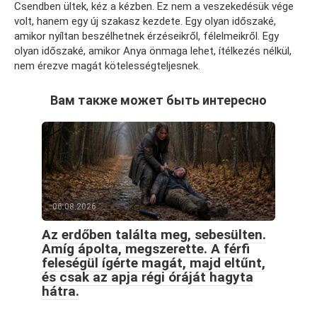
Csendben ültek, kéz a kézben. Ez nem a veszekedésük vége
volt, hanem egy új szakasz kezdete. Egy olyan időszaké,
amikor nyíltan beszélhetnek érzéseikről, félelmeikről. Egy
olyan időszaké, amikor Anya önmaga lehet, ítélkezés nélkül,
nem érezve magát kötelességteljesnek.
Вам также может быть интересно
06.08.2026
Az erdőben találta meg, sebesülten.
Amíg ápolta, megszerette. A férfi
feleségül ígérte magát, majd eltűnt,
és csak az apja régi óráját hagyta
hátra.