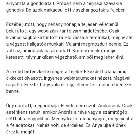
elnyomta a gondolatait. Próbált nem a tegnapi szavakra
gondolni. De azok makacsul ott visszhangoztak a fejében.
Eszébe jutott, hogy néhány hónapja teljesen véletlenül
belefutott egy webdizájn-tanfolyam hirdetésébe. Csak
kíváncsiságból kattintott rá. Elolvasta a tematikát, megnézte
a végzett hallgatók munkáit. Valami megmozdult benne. Ez
volt az, amiről valaha álmodott. Kreatív munka, mégis
keresett, távmunkában végezhető, amiből meg lehet élni.
Az ötlet befészkelte magát a fejébe. Elkezdett utánajárni,
cikkeket olvasott, ingyenes webináriumokat nézett. Magával
ragadta. Érezte, hogy valami régi, eltemetett dolog ébredezik
benne.
Úgy döntött, megpróbálja. Eleinte nem szólt Andrásnak. Csak
esténként tanult, amikor András a tévé vagy a számítógép
előtt ült a nappaliban. Megnyitotta a tananyagot, megcsinálta
a feladatokat. Nehéz volt, de érdekes. És Anya újra élőnek
érezte magát.