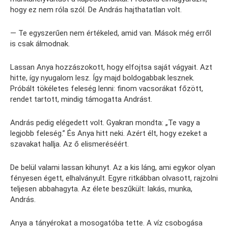
hogy ez nem róla szól. De András hajthatatlan volt.
— Te egyszerűen nem értékeled, amid van. Mások még erről
is csak álmodnak.
Lassan Anya hozzászokott, hogy elfojtsa saját vágyait. Azt
hitte, így nyugalom lesz. Így majd boldogabbak lesznek.
Próbált tökéletes feleség lenni: finom vacsorákat főzött,
rendet tartott, mindig támogatta Andrást.
András pedig elégedett volt. Gyakran mondta: „Te vagy a
legjobb feleség.” És Anya hitt neki. Azért élt, hogy ezeket a
szavakat hallja. Az ő elismeréséért.
De belül valami lassan kihunyt. Az a kis láng, ami egykor olyan
fényesen égett, elhalványult. Egyre ritkábban olvasott, rajzolni
teljesen abbahagyta. Az élete beszűkült: lakás, munka,
András.
Anya a tányérokat a mosogatóba tette. A víz csobogása