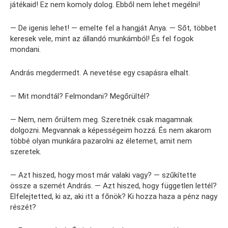
játékaid! Ez nem komoly dolog. Ebből nem lehet megélni!
— De igenis lehet! — emelte fel a hangját Anya. — Sőt, többet
keresek vele, mint az állandó munkámból! És fel fogok
mondani.
András megdermedt. A nevetése egy csapásra elhalt.
— Mit mondtál? Felmondani? Megőrültél?
— Nem, nem őrültem meg. Szeretnék csak magamnak
dolgozni. Megvannak a képességeim hozzá. És nem akarom
többé olyan munkára pazarolni az életemet, amit nem
szeretek.
— Azt hiszed, hogy most már valaki vagy? — szűkítette
össze a szemét András. — Azt hiszed, hogy független lettél?
Elfelejtetted, ki az, aki itt a főnök? Ki hozza haza a pénz nagy
részét?