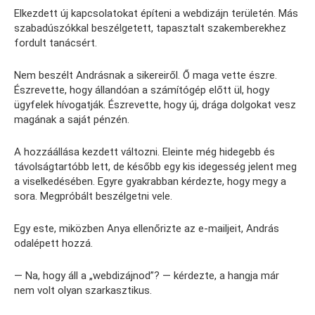
Elkezdett új kapcsolatokat építeni a webdizájn területén. Más
szabadúszókkal beszélgetett, tapasztalt szakemberekhez
fordult tanácsért.
Nem beszélt Andrásnak a sikereiről. Ő maga vette észre.
Észrevette, hogy állandóan a számítógép előtt ül, hogy
ügyfelek hívogatják. Észrevette, hogy új, drága dolgokat vesz
magának a saját pénzén.
A hozzáállása kezdett változni. Eleinte még hidegebb és
távolságtartóbb lett, de később egy kis idegesség jelent meg
a viselkedésében. Egyre gyakrabban kérdezte, hogy megy a
sora. Megpróbált beszélgetni vele.
Egy este, miközben Anya ellenőrizte az e-mailjeit, András
odalépett hozzá.
— Na, hogy áll a „webdizájnod”? — kérdezte, a hangja már
nem volt olyan szarkasztikus.