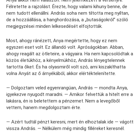
Anya akkor nem válaszolt. Nem jelentkezett a versenyre.
Félretette a rajzolást. Érezte, hogy valami kihuny benne, de
nem tudott ellenállni. András soha nem tiltotta meg nyíltan,
de a hozzáállása, a hanghordozása, a „butaságokról” szóló
megjegyzései minden lelkesedését elfojtották.
Most, ahogy ránézett, Anya megértette, hogy ez nem
egyszeri eset volt. Ez állandó volt. Apróságokban. Abban,
ahogy reagált az ötleteire, a vágyaira. Ha nem kapcsolódtak a
közös életükhöz, a kényelmükhöz, András lényegtelennek
tartotta őket. És ha olyasmiről volt szó, ami kiszakíthatta
volna Anyát az ő árnyékából, akkor elértéktelenítette.
— Dolgoztam veled egyenrangúan, András — mondta Anya,
igyekezve nyugodt maradni. — Amikor felvettük a hitelt erre a
lakásra, én is beletettem a pénzemet. Nem a levegőből
vettem, hanem megdolgoztam érte.
— Azért tudtál pénzt keresni, mert én elhoztalak ide — vágott
vissza András. — Nélkülem még mindig filléreket keresnél.