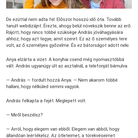
De ezúttal nem adta fel. Először hosszú idő óta. Tovább
tanult webdizájnt. Érezte, ahogy belül növekszik benne az erő.
Rájött, hogy nincs többé szüksége András jóváhagyására
ahhoz, hogy azt tegye, amit szeret. Ez az ő személyes tere
volt, az ő személyes győzelme. És ez bátorságot adott neki.
Anya elzárta a vizet. A konyhai csend még nyomasztóbbá
vált. András ugyanúgy ült az asztalnál, a telefonját bámulva.
— András — fordult hozzá Anya. — Nem akarom többé
hallani, hogy nélküled semmi vagyok.
András felkapta a fejét. Meglepett volt.
— Miről beszélsz?
— Arról, hogy elegem van ebből. Elegem van abból, hogy
állandóan leértékelsz. Az ötleteimet, a törekvéseimet.