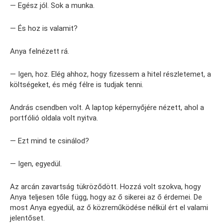
— Egész jól. Sok a munka.
— És hoz is valamit?
Anya felnézett rá.
— Igen, hoz. Elég ahhoz, hogy fizessem a hitel részletemet, a
költségeket, és még félre is tudjak tenni.
András csendben volt. A laptop képernyőjére nézett, ahol a
portfólió oldala volt nyitva.
— Ezt mind te csinálod?
— Igen, egyedül.
Az arcán zavartság tükröződött. Hozzá volt szokva, hogy
Anya teljesen tőle függ, hogy az ő sikerei az ő érdemei. De
most Anya egyedül, az ő közreműködése nélkül ért el valami
jelentőset.