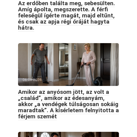
Az erdőben találta meg, sebesülten.
Amíg ápolta, megszerette. A férfi
feleségül ígérte magát, majd eltűnt,
és csak az apja régi óráját hagyta
hátra.
06.08.2026
Amikor az anyósom jött, az volt a
„család”, amikor az édesanyám,
akkor „a vendégek túlságosan sokáig
maradtak”. A kísérletem felnyitotta a
férjem szemét