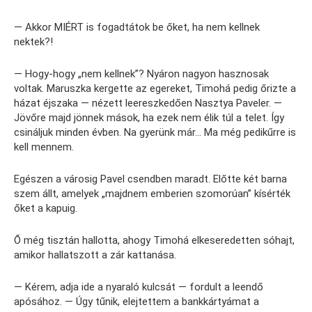
— Akkor MIÉRT is fogadtátok be őket, ha nem kellnek
nektek?!
— Hogy-hogy „nem kellnek”? Nyáron nagyon hasznosak
voltak. Maruszka kergette az egereket, Timohá pedig őrizte a
házat éjszaka — nézett leereszkedően Nasztya Paveler. —
Jövőre majd jönnek mások, ha ezek nem élik túl a telet. Így
csináljuk minden évben. Na gyerünk már… Ma még pedikűrre is
kell mennem.
Egészen a városig Pavel csendben maradt. Előtte két barna
szem állt, amelyek „majdnem emberien szomorúan” kísérték
őket a kapuig.
Ő még tisztán hallotta, ahogy Timohá elkeseredetten sóhajt,
amikor hallatszott a zár kattanása.
— Kérem, adja ide a nyaraló kulcsát — fordult a leendő
apósához. — Úgy tűnik, elejtettem a bankkártyámat a