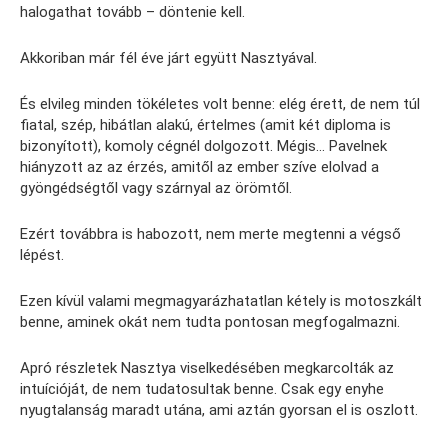
halogathat tovább – döntenie kell.
Akkoriban már fél éve járt együtt Nasztyával.
És elvileg minden tökéletes volt benne: elég érett, de nem túl
fiatal, szép, hibátlan alakú, értelmes (amit két diploma is
bizonyított), komoly cégnél dolgozott. Mégis… Pavelnek
hiányzott az az érzés, amitől az ember szíve elolvad a
gyöngédségtől vagy szárnyal az örömtől.
Ezért továbbra is habozott, nem merte megtenni a végső
lépést.
Ezen kívül valami megmagyarázhatatlan kétely is motoszkált
benne, aminek okát nem tudta pontosan megfogalmazni.
Apró részletek Nasztya viselkedésében megkarcolták az
intuícióját, de nem tudatosultak benne. Csak egy enyhe
nyugtalanság maradt utána, ami aztán gyorsan el is oszlott.