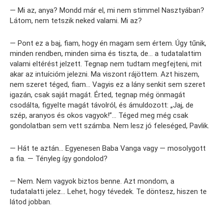
— Mi az, anya? Mondd már el, mi nem stimmel Nasztyában?
Látom, nem tetszik neked valami. Mi az?
— Pont ez a baj, fiam, hogy én magam sem értem. Úgy tűnik,
minden rendben, minden sima és tiszta, de… a tudatalattim
valami eltérést jelzett. Tegnap nem tudtam megfejteni, mit
akar az intuícióm jelezni. Ma viszont rájöttem. Azt hiszem,
nem szeret téged, fiam… Vagyis ez a lány senkit sem szeret
igazán, csak saját magát. Érted, tegnap még önmagát
csodálta, figyelte magát távolról, és ámuldozott: „Jaj, de
szép, aranyos és okos vagyok!”… Téged meg még csak
gondolatban sem vett számba. Nem lesz jó feleséged, Pavlik.
— Hát te aztán… Egyenesen Baba Vanga vagy — mosolygott
a fia. — Tényleg így gondolod?
— Nem. Nem vagyok biztos benne. Azt mondom, a
tudatalatti jelez… Lehet, hogy tévedek. Te döntesz, hiszen te
látod jobban.