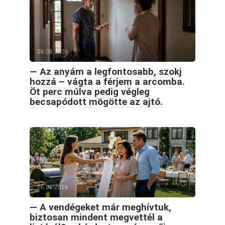
06.08.2026
— Az anyám a legfontosabb, szokj
hozzá – vágta a férjem a arcomba.
Öt perc múlva pedig végleg
becsapódott mögötte az ajtó.
06.08.2026
— A vendégeket már meghívtuk,
biztosan mindent megvettél a