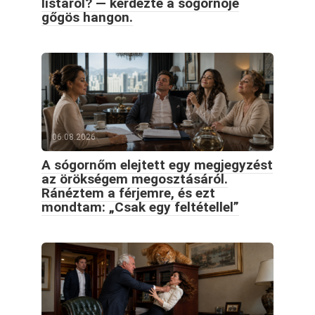
listáról? — kérdezte a sógornője
gőgös hangon.
06.08.2026
A sógornőm elejtett egy megjegyzést
az örökségem megosztásáról.
Ránéztem a férjemre, és ezt
mondtam: „Csak egy feltétellel”