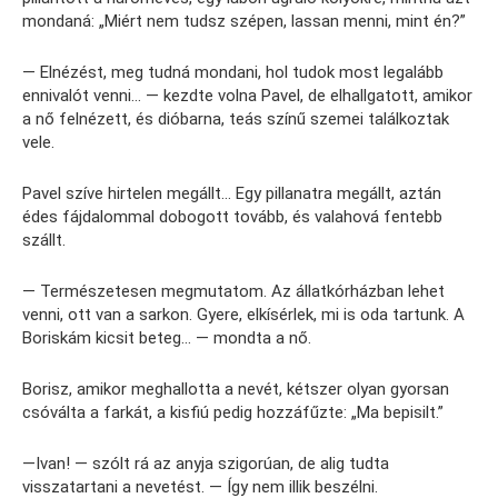
mondaná: „Miért nem tudsz szépen, lassan menni, mint én?”
— Elnézést, meg tudná mondani, hol tudok most legalább
ennivalót venni… — kezdte volna Pavel, de elhallgatott, amikor
a nő felnézett, és dióbarna, teás színű szemei találkoztak
vele.
Pavel szíve hirtelen megállt… Egy pillanatra megállt, aztán
édes fájdalommal dobogott tovább, és valahová fentebb
szállt.
— Természetesen megmutatom. Az állatkórházban lehet
venni, ott van a sarkon. Gyere, elkísérlek, mi is oda tartunk. A
Boriskám kicsit beteg… — mondta a nő.
Borisz, amikor meghallotta a nevét, kétszer olyan gyorsan
csóválta a farkát, a kisfiú pedig hozzáfűzte: „Ma bepisilt.”
—Ivan! — szólt rá az anyja szigorúan, de alig tudta
visszatartani a nevetést. — Így nem illik beszélni.