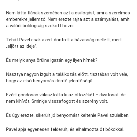
Nem látta fiának szemében azt a csillogást, ami a szerelmes
emberekre jellemző. Nem érezte rajta azt a szárnyalást, amit
a valódi boldogság szokott hozni.
Tehát Pavel csak azért döntött a házasság mellett, mert
„eljött az ideje”.
És melyik anya örülne igazán egy ilyen hírnek?
Nasztya nagyon izgult a találkozás előtt, tisztában volt vele,
hogy az első benyomás döntő jelentőségű.
Ezért gondosan választotta ki az öltözékét – divatosat, de
nem kihívót. Sminkje visszafogott és szerény volt.
És úgy érezte, sikerült jó benyomást keltenie Pavel szüleiben.
Pavel apja egyenesen felderült, és elhalmozta őt bókokkal.