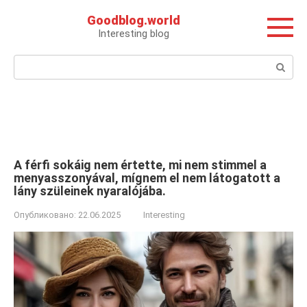
Перейти
Goodblog.world
к
Interesting blog
контенту
Поиск:
A férfi sokáig nem értette, mi nem stimmel a
menyasszonyával, mígnem el nem látogatott a
lány szüleinek nyaralójába.
Опубликовано:
22.06.2025
Interesting