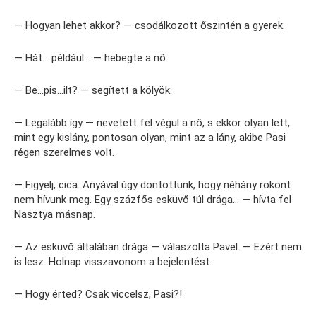
— Hogyan lehet akkor? — csodálkozott őszintén a gyerek.
— Hát… például… — hebegte a nő.
— Be…pis…ilt? — segített a kölyök.
— Legalább így — nevetett fel végül a nő, s ekkor olyan lett,
mint egy kislány, pontosan olyan, mint az a lány, akibe Pasi
régen szerelmes volt.
— Figyelj, cica. Anyával úgy döntöttünk, hogy néhány rokont
nem hívunk meg. Egy százfős esküvő túl drága… — hívta fel
Nasztya másnap.
— Az esküvő általában drága — válaszolta Pavel. — Ezért nem
is lesz. Holnap visszavonom a bejelentést.
— Hogy érted? Csak viccelsz, Pasi?!