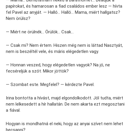
papírokat, és hamarosan a fiad családos ember lesz — hívta
fel Pavel az anyját. — Halló… Halló… Mama, miért hallgatsz?
Nem örülsz?
— Miért ne örülnék… Örülök… Csak…
— Csak mi? Nem értem. Hiszen még nem is láttad Nasztyát,
nem is beszéltél vele, és máris elégedetlen vagy.
— Honnan veszed, hogy elégedetlen vagyok? Na jó, ne
fecséreljük a szót. Mikor jöttök?
— Szombat este. Megfelel? — kérdezte Pavel.
Irina bontotta a hívást, majd elgondolkodott. Jól tudta, miért
nem lelkesedett a hír hallatán. De nem akarta ezt megosztani
a fiával.
Hogyan is mondhatná el neki, hogy az anyai szívet nem lehet
becsapni?