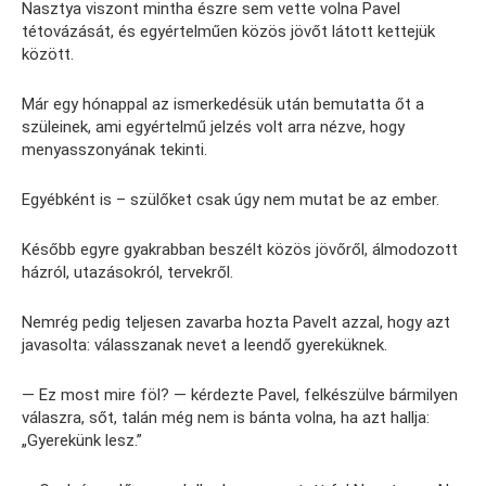
Nasztya viszont mintha észre sem vette volna Pavel
tétovázását, és egyértelműen közös jövőt látott kettejük
között.
Már egy hónappal az ismerkedésük után bemutatta őt a
szüleinek, ami egyértelmű jelzés volt arra nézve, hogy
menyasszonyának tekinti.
Egyébként is – szülőket csak úgy nem mutat be az ember.
Később egyre gyakrabban beszélt közös jövőről, álmodozott
házról, utazásokról, tervekről.
Nemrég pedig teljesen zavarba hozta Pavelt azzal, hogy azt
javasolta: válasszanak nevet a leendő gyereküknek.
— Ez most mire föl? — kérdezte Pavel, felkészülve bármilyen
válaszra, sőt, talán még nem is bánta volna, ha azt hallja:
„Gyerekünk lesz.”