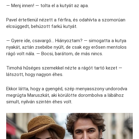
— Menj innen! — tolta el a kutyát az apa.
Pavel értetlenül nézett a férfira, és odahívta a szomorúan
elcsüggedt, behúzott farkú kutyát.
— Gyere ide, csavargó… Hiányoztam? — simogatta a kutya
nyakát, aztán zsebébe nyúlt, de csak egy erősen mentolos
rágó volt nála. — Bocsi, barátom, de más nincs.
Timohá hűséges szemekkel nézte a rágót tartó kezet —
látszott, hogy nagyon éhes.
Ekkor látta, hogy a gyengéd, szép menyasszony undorodva
megrúgta Maruszkát, aki körülötte dorombolva a lábához
simult, nyilván szintén éhes volt.