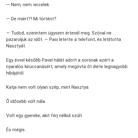
— Nem, nem viccelek.
— De miért?! Mi történt?
— Tudod, szerintem úgysem értenél meg. Szóval ne
pazaroljuk az időt. — Pasi letette a telefont, és letiltotta
Nasztyát.
Egy évvel később Pavel hálát adott a sorsnak azért a
nyaralós kiruccanásért, amely megóvta őt élete legnagyobb
hibájától.
Katja nem volt olyan szép, mint Nasztya.
Ő idősebb volt nála.
Volt egy gyereke, akit férj nélkül szült.
És mégis…