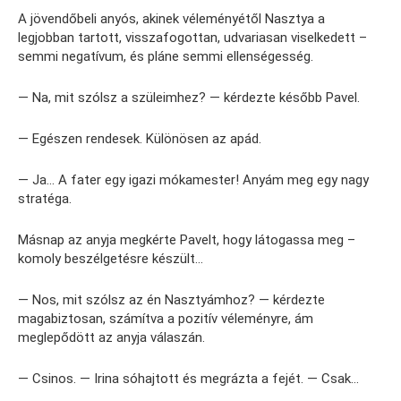
A jövendőbeli anyós, akinek véleményétől Nasztya a
legjobban tartott, visszafogottan, udvariasan viselkedett –
semmi negatívum, és pláne semmi ellenségesség.
— Na, mit szólsz a szüleimhez? — kérdezte később Pavel.
— Egészen rendesek. Különösen az apád.
— Ja… A fater egy igazi mókamester! Anyám meg egy nagy
stratéga.
Másnap az anyja megkérte Pavelt, hogy látogassa meg –
komoly beszélgetésre készült…
— Nos, mit szólsz az én Nasztyámhoz? — kérdezte
magabiztosan, számítva a pozitív véleményre, ám
meglepődött az anyja válaszán.
— Csinos. — Irina sóhajtott és megrázta a fejét. — Csak…