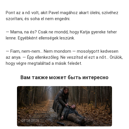
Pont az a nő volt, akit Pavel magához akart ölelni, szívéhez
szorítani, és soha el nem engedni.
— Mama, na és? Csak ne mondd, hogy Katja gyereke teher
lenne. Egyébként ellenségek leszünk.
— Fiam, nem-nem… Nem mondom — mosolygott kedvesen
az anya. — Épp ellenkezőleg. Ne veszítsd el ezt a nőt… Örülök,
hogy végre megtaláltad a másik feledet.
Вам также может быть интересно
06.08.2026