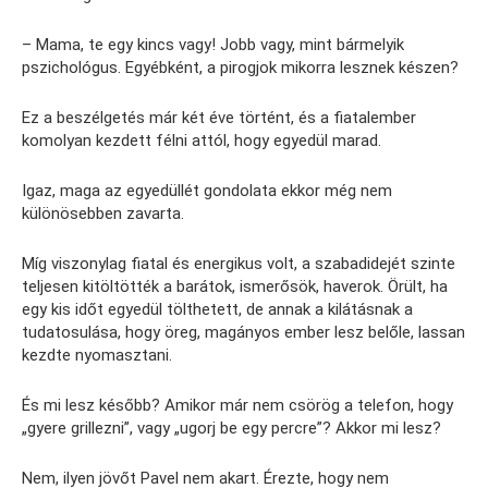
– Mama, te egy kincs vagy! Jobb vagy, mint bármelyik
pszichológus. Egyébként, a pirogjok mikorra lesznek készen?
Ez a beszélgetés már két éve történt, és a fiatalember
komolyan kezdett félni attól, hogy egyedül marad.
Igaz, maga az egyedüllét gondolata ekkor még nem
különösebben zavarta.
Míg viszonylag fiatal és energikus volt, a szabadidejét szinte
teljesen kitöltötték a barátok, ismerősök, haverok. Örült, ha
egy kis időt egyedül tölthetett, de annak a kilátásnak a
tudatosulása, hogy öreg, magányos ember lesz belőle, lassan
kezdte nyomasztani.
És mi lesz később? Amikor már nem csörög a telefon, hogy
„gyere grillezni”, vagy „ugorj be egy percre”? Akkor mi lesz?
Nem, ilyen jövőt Pavel nem akart. Érezte, hogy nem