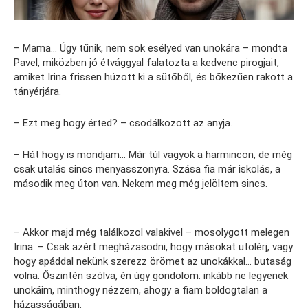
– Mama… Úgy tűnik, nem sok esélyed van unokára – mondta
Pavel, miközben jó étvággyal falatozta a kedvenc pirogjait,
amiket Irina frissen húzott ki a sütőből, és bőkezűen rakott a
tányérjára.
– Ezt meg hogy érted? – csodálkozott az anyja.
– Hát hogy is mondjam… Már túl vagyok a harmincon, de még
csak utalás sincs menyasszonyra. Szása fia már iskolás, a
második meg úton van. Nekem meg még jelöltem sincs.
– Akkor majd még találkozol valakivel – mosolygott melegen
Irina. – Csak azért megházasodni, hogy másokat utolérj, vagy
hogy apáddal nekünk szerezz örömet az unokákkal… butaság
volna. Őszintén szólva, én úgy gondolom: inkább ne legyenek
unokáim, minthogy nézzem, ahogy a fiam boldogtalan a
házasságában.