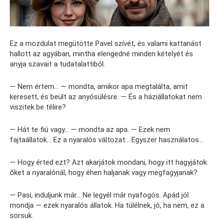
Ez a mozdulat megütötte Pavel szívét, és valami kattanást
hallott az agyában, mintha elengedné minden kételyét és
anyja szavait a tudatalattiból.
— Nem értem… — mondta, amikor apa megtalálta, amit
keresett, és beült az anyósülésre. — És a háziállatokat nem
viszitek be télire?
— Hát te fiú vagy… — mondta az apa. — Ezek nem
fajtaállatok… Ez a nyaralós változat… Egyszer használatos…
— Hogy érted ezt? Azt akarjátok mondani, hogy itt hagyjátok
őket a nyaralónál, hogy éhen haljanak vagy megfagyjanak?
— Pasi, induljunk már… Ne legyél már nyafogós. Apád jól
mondja — ezek nyaralós állatok. Ha túlélnek, jó, ha nem, ez a
sorsuk.