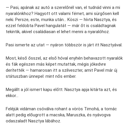
— Pasi, apának az autó a szerelőnél van, el tudnád vinni a mi
nyaralónkhoz? Hagyott ott valami fémet, ami sürgősen kell
neki. Persze, este, munka után… Köszi — hívta Nasztya, és
ezzel feldobta Pavel hangulatát — már őt is családtagnak
tekintik, akivel családiasan el lehet menni a nyaralóhoz.
Pasi ismerte az utat — nyáron többször is járt itt Nasztyával.
Most, késő ősszel, az első hóval enyhén behavazott nyaralók
és fák egészen más képet mutattak, mégis jókedvre
derítették — hamarosan itt a szilveszter, amit Pavel már új
státuszban ünnepel: mint nős ember.
Megállt a jól ismert kapu előtt. Nasztya apja kitárta azt, és
ekkor…
Feléjük vidáman csóválva rohant a vörös Timohá, a tornác
alatt pedig előugrott a macska, Maruszka, és nyávogva
odaszaladt Nasztya lábához.