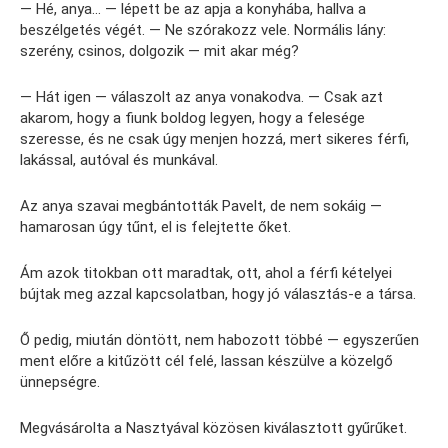
— Hé, anya… — lépett be az apja a konyhába, hallva a
beszélgetés végét. — Ne szórakozz vele. Normális lány:
szerény, csinos, dolgozik — mit akar még?
— Hát igen — válaszolt az anya vonakodva. — Csak azt
akarom, hogy a fiunk boldog legyen, hogy a felesége
szeresse, és ne csak úgy menjen hozzá, mert sikeres férfi,
lakással, autóval és munkával.
Az anya szavai megbántották Pavelt, de nem sokáig —
hamarosan úgy tűnt, el is felejtette őket.
Ám azok titokban ott maradtak, ott, ahol a férfi kételyei
bújtak meg azzal kapcsolatban, hogy jó választás-e a társa.
Ő pedig, miután döntött, nem habozott többé — egyszerűen
ment előre a kitűzött cél felé, lassan készülve a közelgő
ünnepségre.
Megvásárolta a Nasztyával közösen kiválasztott gyűrűket.