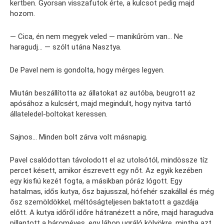
kertben. Gyorsan visszafutok érte, a kulcsot pedig majd
hozom.
— Cica, én nem megyek veled — manikűröm van… Ne
haragudj… — szólt utána Nasztya.
De Pavel nem is gondolta, hogy mérges legyen.
Miután beszállította az állatokat az autóba, beugrott az
apósához a kulcsért, majd megindult, hogy nyitva tartó
állateledel-boltokat keressen.
Sajnos… Minden bolt zárva volt másnapig.
Pavel csalódottan távolodott el az utolsótól, mindössze tíz
percet késett, amikor észrevett egy nőt. Az egyik kezében
egy kisfiú kezét fogta, a másikban póráz lógott. Egy
hatalmas, idős kutya, ősz bajusszal, hófehér szakállal és még
ősz szemöldökkel, méltóságteljesen baktatott a gazdája
előtt. A kutya időről időre hátranézett a nőre, majd haragudva
pillantott a hároméves, egy lábon ugráló kölyökre, mintha azt