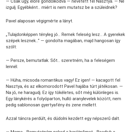
— Csak úgy, előre gondolkodva — nevetett fel Nasztya. — Ne
izgulj. Egyébként… miért is nem mutatsz be a szüleidnek?
Pavel alaposan végigmérte a lányt.
„Tulajdonképpen tényleg jó… Remek feleség lesz… A gyerekek
szépek lesznek…” — gondolta magában, majd hangosan így
szólt:
— Persze, bemutatlak. Sőt… szeretném, ha a feleségem
lennél.
— Húha, micsoda romantikus vagy! Ez igen! — kacagott fel
Nasztya, és az elkomorodott Pavel hajába túrt játékosan. —
Na jó, ne haragudj. Ez így tökéletes, sőt még különleges is.
Egy lánykérés a folyóparton, hulló aranylevelek között, nem
pedig sablonosan gyertyafény és zene mellett.
Azzal táncra perdült, és dúdolni kezdett egy népszerű dalt.
— Mama… Bemutatnám neked a barátnőmet… Beadjuk a