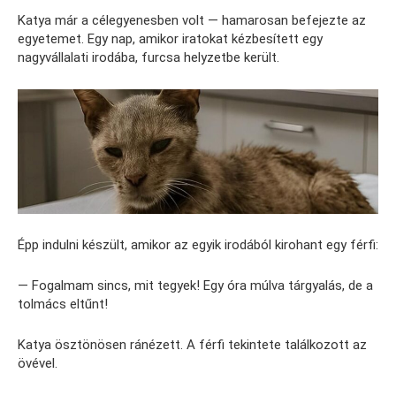
Katya már a célegyenesben volt — hamarosan befejezte az
egyetemet. Egy nap, amikor iratokat kézbesített egy
nagyvállalati irodába, furcsa helyzetbe került.
Épp indulni készült, amikor az egyik irodából kirohant egy férfi:
— Fogalmam sincs, mit tegyek! Egy óra múlva tárgyalás, de a
tolmács eltűnt!
Katya ösztönösen ránézett. A férfi tekintete találkozott az
övével.