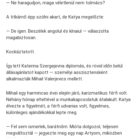
— Ne haragudjon, maga véletlenül nem tolmács?
A titkárnő épp szólni akart, de Katya megelőzte:
— De igen. Beszélek angolul és kínaiul — válaszolta
magabiztosan.
Kockáztatott.
Így lett Katerina Szergejevna diplomás, és rövid időn belül
állásajánlatot kapott — személyi asszisztensként
alkalmazták Mihail Valerjevics mellett.
Mihail egy harmincas évei elején járó, karizmatikus férfi volt.
Néhány hónap elteltével a munkakapcsolatuk átalakult: Katya
élvezte a figyelmét, a férfi udvarias volt, figyelmes,
különleges ajándékokkal lepte meg.
— Fel sem ismerlek, barátnőm. Mióta dolgozol, teljesen
megváltoztál — jegyezte meg egy nap Artyom, miközben