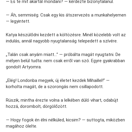
— És te mit akartál mondani? — kérdezte bizonytalanul.
— Áh, semmiség. Csak egy kis átszervezés a munkahelyemen
— legyintett.
Katya készülődni kezdett a költözésre. Minél közelebb volt az
indulás, annál nagyobb nyugtalanság telepedett a szívére.
„Talán csak anyám miatt…” — próbálta magát nyugtatni. De
mélyen belül tudta: nem csak erről van szó. Egyre gyakrabban
gondolt Artyomra.
„Elég! Londonba megyek, új életet kezdek Mihaillel!” —
korholta magát, de a szorongás nem csillapodott.
Rüszik, mintha érezte volna a lelkében dúló vihart, odabújt
hozzá, dorombolt, dörgölőzött.
— Hogy fogok én élni nélküled, kicsim? — suttogta, miközben
magához ölelte.