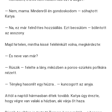
— Nem, mama. Mindenről én gondoskodom — sóhajtott
Katya.
— Na, ez már felnőttes hozzáállás. Ezt becsülöm — bólintott
az asszony.
Majd hirtelen, mintha kissé felélénkült volna, megkérdezte:
— És neve van már?
— Rüszik — felelte a lány, miközben a poros-szürkés pofikára
nézett.
— Tényleg hasonlít egy hiúzra… — kuncogott az anyja.
Attól a naptól hármasban éltek tovább. Katya úgy érezte,
hogy végre van valaki a házban, aki várja őt haza.