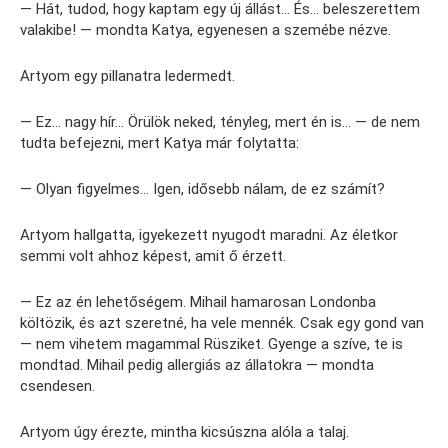
— Hát, tudod, hogy kaptam egy új állást… És… beleszerettem
valakibe! — mondta Katya, egyenesen a szemébe nézve.
Artyom egy pillanatra ledermedt.
— Ez… nagy hír… Örülök neked, tényleg, mert én is… — de nem
tudta befejezni, mert Katya már folytatta:
— Olyan figyelmes… Igen, idősebb nálam, de ez számít?
Artyom hallgatta, igyekezett nyugodt maradni. Az életkor
semmi volt ahhoz képest, amit ő érzett.
— Ez az én lehetőségem. Mihail hamarosan Londonba
költözik, és azt szeretné, ha vele mennék. Csak egy gond van
— nem vihetem magammal Rüsziket. Gyenge a szíve, te is
mondtad. Mihail pedig allergiás az állatokra — mondta
csendesen.
Artyom úgy érezte, mintha kicsúszna alóla a talaj.