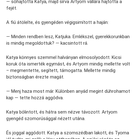
— sóhajtotta Katya, majd sírva Artyom vállára hajtotta a
fejét.
A fiú átölelte, és gyengéden végigsimított a haján:
— Minden rendben lesz, Katjuka. Emlékszel, gyerekkorunkban
is mindig megoldottuk? — kacsintott rá.
Katya könnyes szemmel halványan elmosolyodott. Kicsi
koruk óta ismerték egymást, és Artyom mindig mellette volt
– megmentette, segített, támogatta. Mellette mindig
biztonságban érezte magát.
— Menj haza most már. Különben anyád megint dührohamot
kap — tette hozzá aggódva.
Katya bólintott, és hátra sem nézve távozott. Artyom
gyengéd szomorúsággal nézett utána.
És joggal aggódott. Katya a szomszédban lakott, és Tyoma