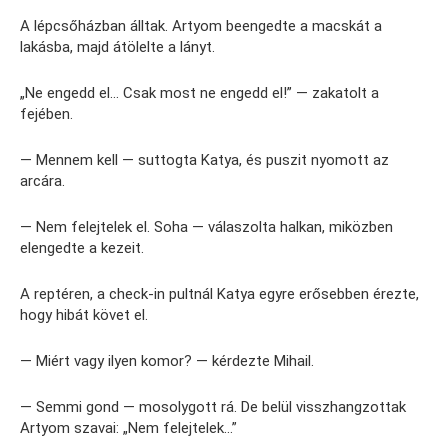
A lépcsőházban álltak. Artyom beengedte a macskát a
lakásba, majd átölelte a lányt.
„Ne engedd el… Csak most ne engedd el!” — zakatolt a
fejében.
— Mennem kell — suttogta Katya, és puszit nyomott az
arcára.
— Nem felejtelek el. Soha — válaszolta halkan, miközben
elengedte a kezeit.
A reptéren, a check-in pultnál Katya egyre erősebben érezte,
hogy hibát követ el.
— Miért vagy ilyen komor? — kérdezte Mihail.
— Semmi gond — mosolygott rá. De belül visszhangzottak
Artyom szavai: „Nem felejtelek…”