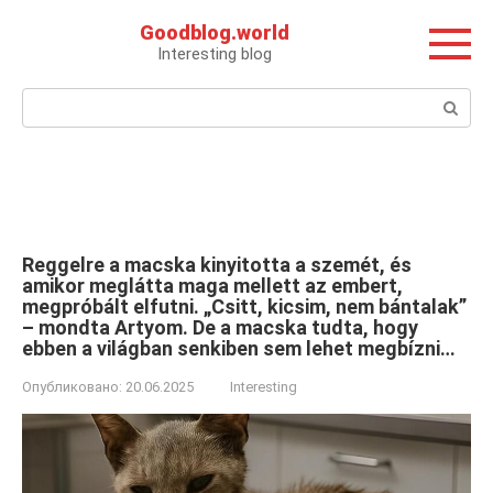
Перейти
Goodblog.world
к
Interesting blog
контенту
Поиск:
Reggelre a macska kinyitotta a szemét, és
amikor meglátta maga mellett az embert,
megpróbált elfutni. „Csitt, kicsim, nem bántalak”
– mondta Artyom. De a macska tudta, hogy
ebben a világban senkiben sem lehet megbízni…
Опубликовано:
20.06.2025
Interesting