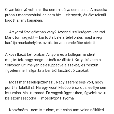
Olyan könnyű volt, mintha semmi súlya sem lenne. A macska
próbált megmozdulni, de nem bírt – elernyedt, és élettelenül
lógott a lány karjaiban.
— Artyom! Szolgálatban vagy? Azonnal szükségem van rád.
Már úton vagyok! — kiáltotta bele a telefonba, majd a régi
barátja munkahelyére, az állatorvosi rendelőbe sietett.
A következő két órában Artyom és a kollégái mindent
megtettek, hogy megmentsék az állatot. Katya közben a
folyosón ült, mélyen belesüppedve a székbe, és feszült
figyelemmel hallgatta a bentről kiszűrődő zajokat.
— Most már fellélegezhetsz… Nagy szerencséje volt, hogy
pont te találtál rá. Ha egy kicsit később érsz oda, esélye sem
lett volna. Ma itt marad. Én vagyok ügyeletben, figyelek az új
kis szomszédodra — mosolygott Tyoma.
— Köszönöm… nem is tudom, mit csináltam volna nélküled…