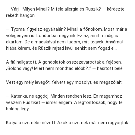
— Várj… Milyen Mihail? Miféle allergia és Rüszik? — kérdezte
rekedt hangon.
— Tyoma, figyelsz egyáltalán? Mihail a főnököm. Most már a
vőlegényem is. Londonba megyünk. Ez az, amit mindig is
akartam. De a macskával nem tudom, mit tegyek. Anyámat
hiába kérem, és Rüszik rajtad kívül senkit sem fogad el…
A fiú hallgatott. A gondolatok összezavarodtak a fejében.
„Bolond vagy! Miért nem mondtad előbb?..” — hasított belé.
Vett egy mély levegőt, felvett egy mosolyt, és megszólalt:
— Katenka, ne aggódj. Minden rendben lesz. Én magamhoz
veszem Rüsziket — ismer engem. A legfontosabb, hogy te
boldog légy.
Katya a szemébe nézett. Azok a szemek már nem ragyogtak.