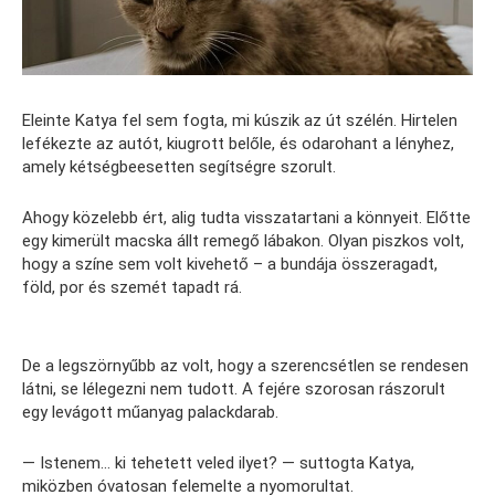
Eleinte Katya fel sem fogta, mi kúszik az út szélén. Hirtelen
lefékezte az autót, kiugrott belőle, és odarohant a lényhez,
amely kétségbeesetten segítségre szorult.
Ahogy közelebb ért, alig tudta visszatartani a könnyeit. Előtte
egy kimerült macska állt remegő lábakon. Olyan piszkos volt,
hogy a színe sem volt kivehető – a bundája összeragadt,
föld, por és szemét tapadt rá.
De a legszörnyűbb az volt, hogy a szerencsétlen se rendesen
látni, se lélegezni nem tudott. A fejére szorosan rászorult
egy levágott műanyag palackdarab.
— Istenem… ki tehetett veled ilyet? — suttogta Katya,
miközben óvatosan felemelte a nyomorultat.