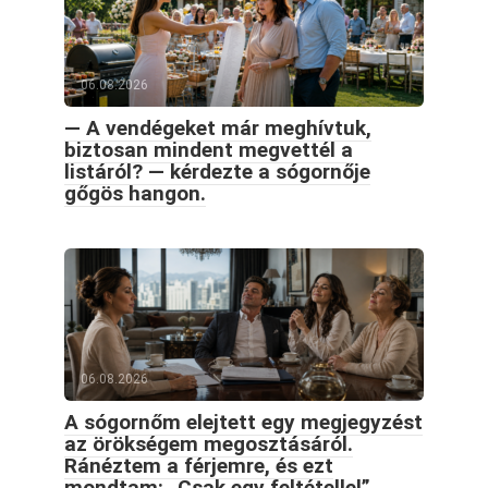
06.08.2026
— A vendégeket már meghívtuk,
biztosan mindent megvettél a
listáról? — kérdezte a sógornője
gőgös hangon.
06.08.2026
A sógornőm elejtett egy megjegyzést
az örökségem megosztásáról.
Ránéztem a férjemre, és ezt
mondtam: „Csak egy feltétellel”