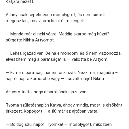
Katjára nézett.
A lány csak sejtelmesen mosolygott, és nem sietett
megosztani, mi az, ami belülről melengeti…
— Mondd már el neki végre! Meddig akarod még húzni? —
sürgette Nikita Artyomot.
— Lehet, igazad van. De ha elmondom, és ő nem viszonozza…
elveszítem még a barátságát is — vallotta be Artyom.
— Ez nem barátság, hanem önkínzás. Nézz már magadra –
napról napra komorabb vagy — csóválta fejét Nikita.
Artyom tudta, hogy a barátjának igaza van…
Tyoma születésnapján Katya, ahogy mindig, most is elsőként
érkezett. Kopogott — a fiú már az ajtóban várta.
— Boldog szülinapot, Tyomka! — mosolygott, miközben