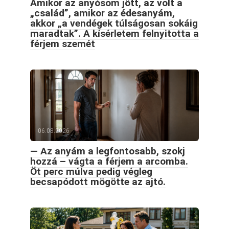
Amikor az anyósom jött, az volt a
„család”, amikor az édesanyám,
akkor „a vendégek túlságosan sokáig
maradtak”. A kísérletem felnyitotta a
férjem szemét
06.08.2026
— Az anyám a legfontosabb, szokj
hozzá – vágta a férjem a arcomba.
Öt perc múlva pedig végleg
becsapódott mögötte az ajtó.