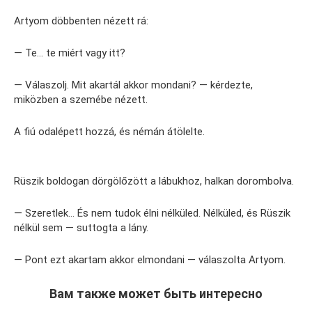
Artyom döbbenten nézett rá:
— Te… te miért vagy itt?
— Válaszolj. Mit akartál akkor mondani? — kérdezte,
miközben a szemébe nézett.
A fiú odalépett hozzá, és némán átölelte.
Rüszik boldogan dörgölőzött a lábukhoz, halkan dorombolva.
— Szeretlek… És nem tudok élni nélküled. Nélküled, és Rüszik
nélkül sem — suttogta a lány.
— Pont ezt akartam akkor elmondani — válaszolta Artyom.
Вам также может быть интересно