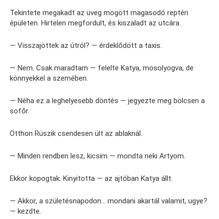
Tekintete megakadt az üveg mögött magasodó reptéri
épületen. Hirtelen megfordult, és kiszaladt az utcára.
— Visszajöttek az útról? — érdeklődött a taxis.
— Nem. Csak maradtam — felelte Katya, mosolyogva, de
könnyekkel a szemében.
— Néha ez a leghelyesebb döntés — jegyezte meg bölcsen a
sofőr.
Otthon Rüszik csendesen ült az ablaknál.
— Minden rendben lesz, kicsim — mondta neki Artyom.
Ekkor kopogtak. Kinyitotta — az ajtóban Katya állt.
— Akkor, a születésnapodon… mondani akartál valamit, ugye?
— kezdte.