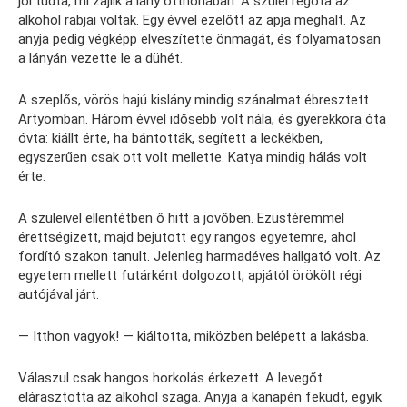
jól tudta, mi zajlik a lány otthonában. A szülei régóta az
alkohol rabjai voltak. Egy évvel ezelőtt az apja meghalt. Az
anyja pedig végképp elveszítette önmagát, és folyamatosan
a lányán vezette le a dühét.
A szeplős, vörös hajú kislány mindig szánalmat ébresztett
Artyomban. Három évvel idősebb volt nála, és gyerekkora óta
óvta: kiállt érte, ha bántották, segített a leckékben,
egyszerűen csak ott volt mellette. Katya mindig hálás volt
érte.
A szüleivel ellentétben ő hitt a jövőben. Ezüstéremmel
érettségizett, majd bejutott egy rangos egyetemre, ahol
fordító szakon tanult. Jelenleg harmadéves hallgató volt. Az
egyetem mellett futárként dolgozott, apjától örökölt régi
autójával járt.
— Itthon vagyok! — kiáltotta, miközben belépett a lakásba.
Válaszul csak hangos horkolás érkezett. A levegőt
elárasztotta az alkohol szaga. Anyja a kanapén feküdt, egyik