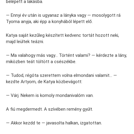
belépett a lakásba.
— Ennyi év után is ugyanaz a lányka vagy — mosolygott rá
Tyoma anyja, aki épp a konyhából lépett elő.
Katya saját kezűleg készített kedvenc tortát hozott neki,
majd leültek teázni.
— Ma valahogy más vagy… Történt valami? — kérdezte a lány,
miközben teát töltött a csészékbe.
— Tudod, régóta szerettem volna elmondani valamit… —
kezdte Artyom, de Katya közbevágott:
— Várj. Nekem is komoly mondanivalóm van.
A fiú megdermedt. A szívében remény gyúlt.
— Akkor kezdd te — javasolta halkan, izgatottan.