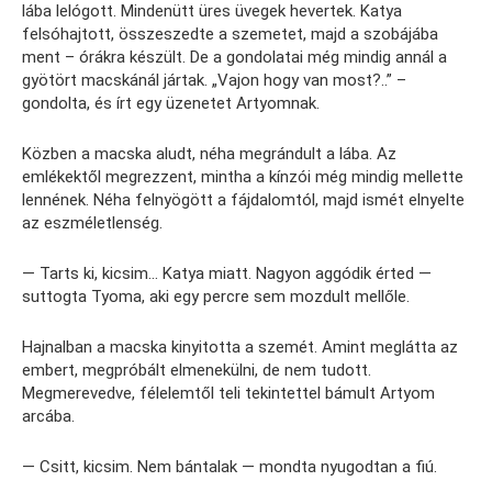
lába lelógott. Mindenütt üres üvegek hevertek. Katya
felsóhajtott, összeszedte a szemetet, majd a szobájába
ment – órákra készült. De a gondolatai még mindig annál a
gyötört macskánál jártak. „Vajon hogy van most?..” –
gondolta, és írt egy üzenetet Artyomnak.
Közben a macska aludt, néha megrándult a lába. Az
emlékektől megrezzent, mintha a kínzói még mindig mellette
lennének. Néha felnyögött a fájdalomtól, majd ismét elnyelte
az eszméletlenség.
— Tarts ki, kicsim… Katya miatt. Nagyon aggódik érted —
suttogta Tyoma, aki egy percre sem mozdult mellőle.
Hajnalban a macska kinyitotta a szemét. Amint meglátta az
embert, megpróbált elmenekülni, de nem tudott.
Megmerevedve, félelemtől teli tekintettel bámult Artyom
arcába.
— Csitt, kicsim. Nem bántalak — mondta nyugodtan a fiú.