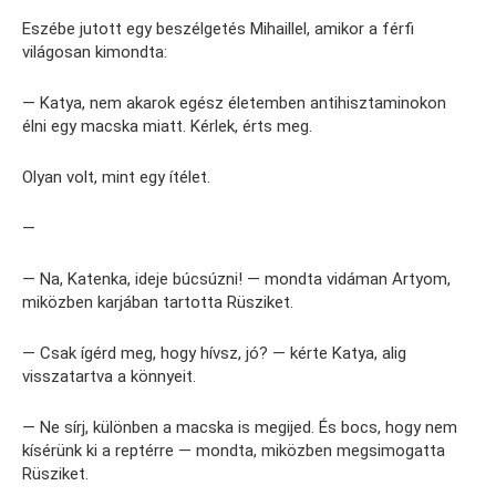
Eszébe jutott egy beszélgetés Mihaillel, amikor a férfi
világosan kimondta:
— Katya, nem akarok egész életemben antihisztaminokon
élni egy macska miatt. Kérlek, érts meg.
Olyan volt, mint egy ítélet.
—
— Na, Katenka, ideje búcsúzni! — mondta vidáman Artyom,
miközben karjában tartotta Rüsziket.
— Csak ígérd meg, hogy hívsz, jó? — kérte Katya, alig
visszatartva a könnyeit.
— Ne sírj, különben a macska is megijed. És bocs, hogy nem
kísérünk ki a reptérre — mondta, miközben megsimogatta
Rüsziket.