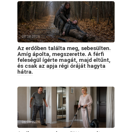
06.08.2026
Az erdőben találta meg, sebesülten.
Amíg ápolta, megszerette. A férfi
feleségül ígérte magát, majd eltűnt,
és csak az apja régi óráját hagyta
hátra.
06.08.2026