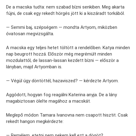
De a macska tudta: nem szabad bízni senkiben. Meg akarta
fújni, de csak egy rekedt hörgés jött ki a kiszáradt torkából.
— Semmi baj, szépségem — mondta Artyom, miközben
óvatosan megvizsgálta.
A macska egy teljes hetet töltött a rendelőben. Katya minden
nap beugrott hozzá. Először még megrémült minden
mozdulattól, de lassan-lassan kezdett bízni — először a
lányban, majd Artyomban is.
— Végül úgy döntöttél, hazaviszed? — kérdezte Artyom.
Aggódott, hogyan fog reagálni Katerina anyja. De a lány
magabiztosan ölelte magához a macskát.
Meglepő módon Tamara Ivanovna nem csapott hisztit. Csak
rekedt hangon megkérdezte:
— Remélem, etetni nem nekem kell ezt a dögöt?