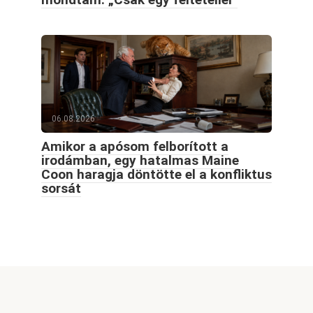
06.08.2026
Amikor a apósom felborított a
irodámban, egy hatalmas Maine
Coon haragja döntötte el a konfliktus
sorsát
© 2026 Goodblog.world All rights reserved