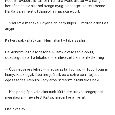
Rüszik továbbra is tartott Tamara Ivanovnától — a hangos
beszéde és az alkohol szaga nyugtalanságot keltett benne.
Ha Katya elment otthonról, a macska elbújt.
— Vad ez a macska. Egyáltalán nem bújós — morgolódott az
anyja.
Katya csak vállat vont. Nem akart vitába szállni.
Ha Artyom jött látogatóba, Rüszik óvatosan előbújt,
odadörgölőzött a lábához — emlékezett, ki mentette meg.
— Úgy négyéves lehet — magyarázta Tyoma. — Több foga is
hiányzik, az egyik lába megsérült, és a szíve sem teljesen
egészséges. Repülni vagy erős stresszt átélni tilos neki.
— Kár, pedig épp vele akartunk külföldre utazni tengerparti
nyaralásra — nevetett Katya, megértve a tréfát.
Eltelt két év.