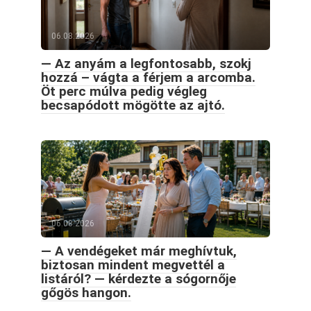
06.08.2026
— Az anyám a legfontosabb, szokj
hozzá – vágta a férjem a arcomba.
Öt perc múlva pedig végleg
becsapódott mögötte az ajtó.
06.08.2026
— A vendégeket már meghívtuk,
biztosan mindent megvettél a
listáról? — kérdezte a sógornője
gőgös hangon.