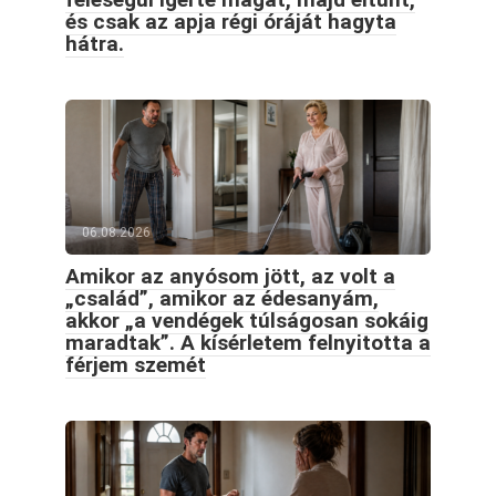
és csak az apja régi óráját hagyta
hátra.
06.08.2026
Amikor az anyósom jött, az volt a
„család”, amikor az édesanyám,
akkor „a vendégek túlságosan sokáig
maradtak”. A kísérletem felnyitotta a
férjem szemét