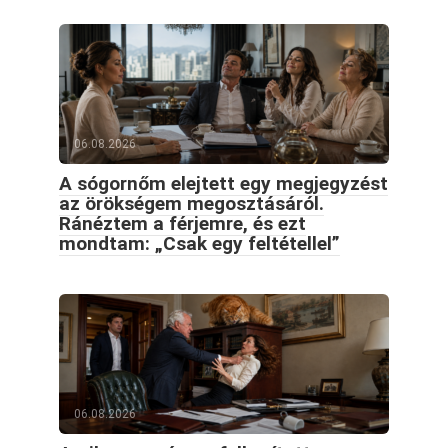
06.08.2026
A sógornőm elejtett egy megjegyzést
az örökségem megosztásáról.
Ránéztem a férjemre, és ezt
mondtam: „Csak egy feltétellel”
06.08.2026