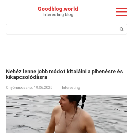
Перейти
Goodblog.world
к
Interesting blog
контенту
Поиск:
Nehéz lenne jobb módot kitalálni a pihenésre és
kikapcsolódásra
Опубликовано:
19.06.2025
Interesting