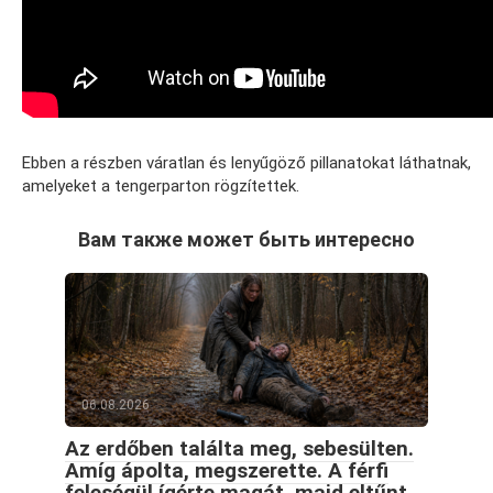
Ebben a részben váratlan és lenyűgöző pillanatokat láthatnak,
amelyeket a tengerparton rögzítettek.
Вам также может быть интересно
06.08.2026
Az erdőben találta meg, sebesülten.
Amíg ápolta, megszerette. A férfi
feleségül ígérte magát, majd eltűnt,