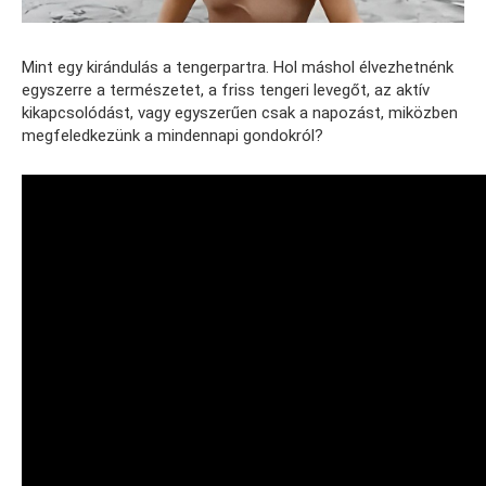
Mint egy kirándulás a tengerpartra. Hol máshol élvezhetnénk
egyszerre a természetet, a friss tengeri levegőt, az aktív
kikapcsolódást, vagy egyszerűen csak a napozást, miközben
megfeledkezünk a mindennapi gondokról?