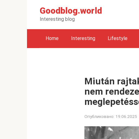
Перейти
Goodblog.world
к
контенту
Interesting blog
Home
Interesting
Lifestyle
Miután rajtak
nem rendezet
meglepetéssel
Опубликовано:
19.06.2025