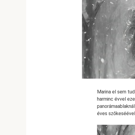
Marina el sem tudt
harminc évvel eze
panorámaablaknál á
éves szőkeséével