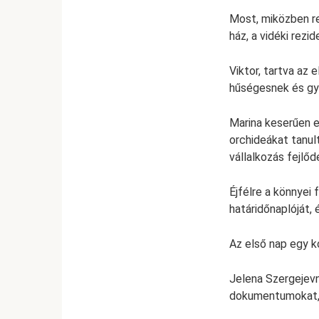
Most, miközben r
ház, a vidéki rezi
Viktor, tartva az 
hűségesnek és gye
Marina keserűen 
orchideákat tanult
vállalkozás fejlőd
Éjfélre a könnyei
határidőnaplóját, 
Az első nap egy k
Jelena Szergejevn
dokumentumokat, m