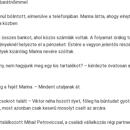
 barátnőimmel.
nül bólintott, elmerülve a telefonjában. Marina látta, ahogy elrej
a közben.
 összes bankot, ahol közös számláik voltak. A folyamat órákig t
nyeknél helyezte el a pénzeket. Estére a vagyon jelentős részé
lyek kizárólag Marina nevére szóltak.
y, nem hagyjunk meg egy kis tartalékot? – kérdezte óvatosan a
 a fejét Marina. – Mindent utaljanak át.
sokrot talált – Viktor néha hozott ilyet, főleg ha bűntudat gyö
 most azonban csak keserű mosolyt csalt az arcára.
alálkozott Mihail Petroviccsal, a családi vállalkozás régi partne