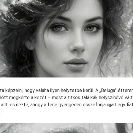
a képzelni, hogy valaha ilyen helyzetbe kerül. A „Beluga” éttere
lőtt megkérte a kezét – most a titkos találkák helyszínévé vált.
llt, és nézte, ahogy a férje gyengéden összefonja ujjait egy fiat
.