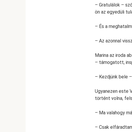
– Gratulálok – s
ön az egyedüli tu
– És a meghatalma
– Az azonnal viss
Marina az iroda a
– támogatott, ins
– Kezdjünk bele –
Ugyanezen este Vi
történt volna, fel
– Ma valahogy más
– Csak elfáradtam