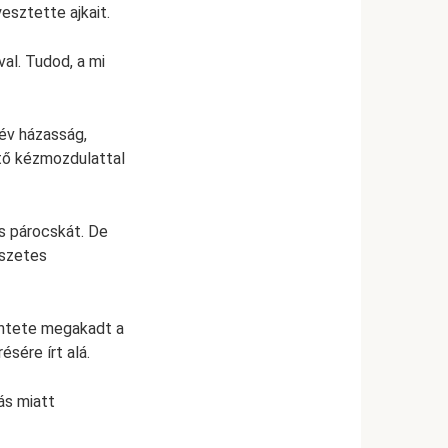
esztette ajkait.
val. Tudod, a mi
 év házasság,
tő kézmozdulattal
is párocskát. De
észetes
intete megakadt a
sére írt alá.
ás miatt