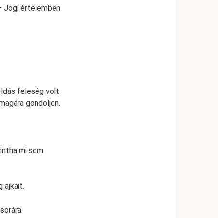
– Jogi értelemben
éldás feleség volt
nmagára gondoljon.
mintha mi sem
ajkait.
sorára.