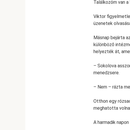
Találkozóm van a
Viktor figyelmetle
üzenetek olvasás
Másnap bejárta az
különböző intézmé
helyezték át, ame
– Sokolova asszon
menedzsere.
– Nem – rázta meg
Otthon egy rózsac
meghatotta volna,
A harmadik napon t