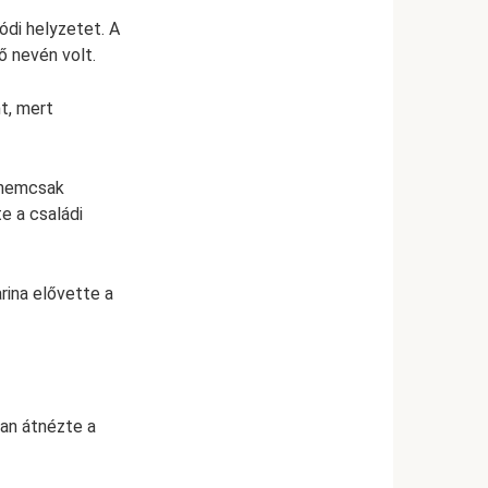
di helyzetet. A
ő nevén volt.
nt, mert
 nemcsak
e a családi
rina elővette a
san átnézte a