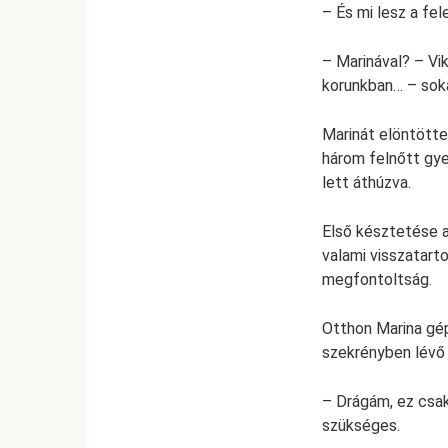
– És mi lesz a fe
– Marinával? – Vik
korunkban… – sok
Marinát elöntötte
három felnőtt gy
lett áthúzva.
Első késztetése az
valami visszatart
megfontoltság.
Otthon Marina gé
szekrényben lévő 
– Drágám, ez csak
szükséges.