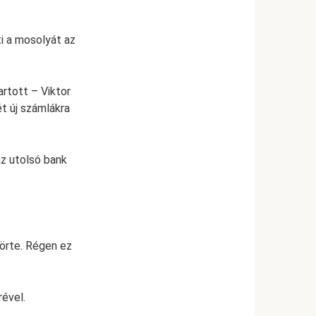
ti a mosolyát az
artott – Viktor
t új számlákra
z utolsó bank
törte. Régen ez
rével.