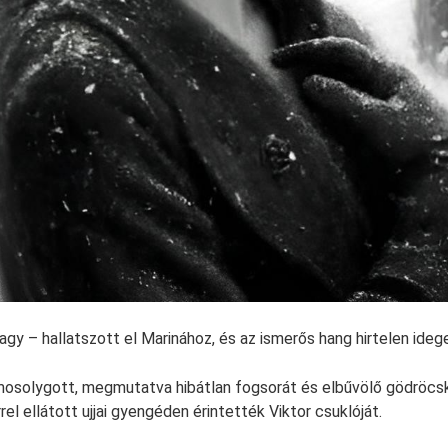
agy – hallatszott el Marinához, és az ismerős hang hirtelen ideg
mosolygott, megmutatva hibátlan fogsorát és elbűvölő gödröcské
el ellátott ujjai gyengéden érintették Viktor csuklóját.