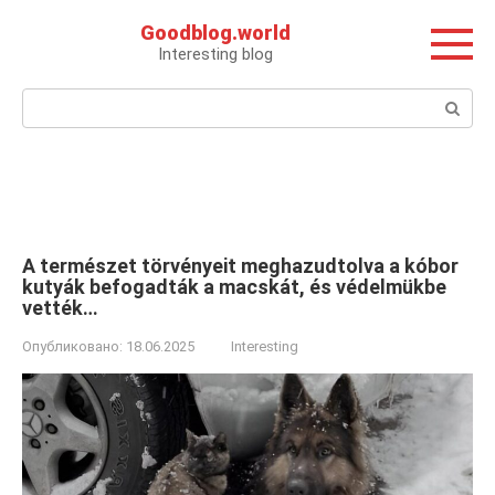
Перейти
Goodblog.world
к
Interesting blog
контенту
Поиск:
A természet törvényeit meghazudtolva a kóbor
kutyák befogadták a macskát, és védelmükbe
vették…
Опубликовано:
18.06.2025
Interesting