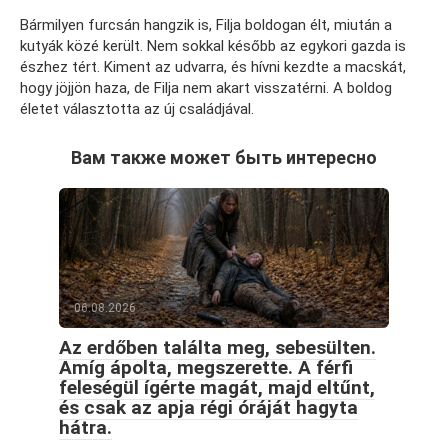
Bármilyen furcsán hangzik is, Filja boldogan élt, miután a
kutyák közé került. Nem sokkal később az egykori gazda is
észhez tért. Kiment az udvarra, és hívni kezdte a macskát,
hogy jöjjön haza, de Filja nem akart visszatérni. A boldog
életet választotta az új családjával.
Вам также может быть интересно
06.08.2026
Az erdőben találta meg, sebesülten.
Amíg ápolta, megszerette. A férfi
feleségül ígérte magát, majd eltűnt,
és csak az apja régi óráját hagyta
hátra.