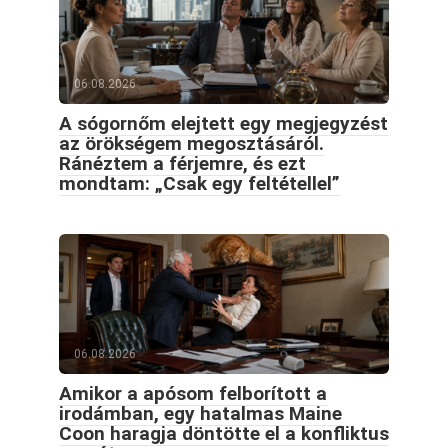
06.08.2026
A sógornőm elejtett egy megjegyzést
az örökségem megosztásáról.
Ránéztem a férjemre, és ezt
mondtam: „Csak egy feltétellel”
06.08.2026
Amikor a apósom felborított a
irodámban, egy hatalmas Maine
Coon haragja döntötte el a konfliktus