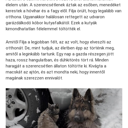
élelem után. A szerencsétlenek áztak az esőben, menedéket
kerestek a hóvihar és a fagy elől. Filja örült, hogy legalább van
otthona. Ugyanakkor halálosan rettegett az udvaron
garázdálkodó kóbor kutyafalkától. Ezek a kutyák
kimondhatatlan félelemmel töltötték el.
Amitől Filja a legjobban félt, az az volt, hogy elveszíti az
otthonát. De, mint tudjuk, az életben épp az történik meg,
amitől a leginkább tartunk. Egy nap a gazda részegen jött
haza, rossz hangulatban, és dühkitörés tört rá. Minden
haragját a szerencsétlen állaton töltötte ki. Kivágta a
macskát az ajtón, és azt mondta neki, hogy innentől
magának szerezzen ennivalót.