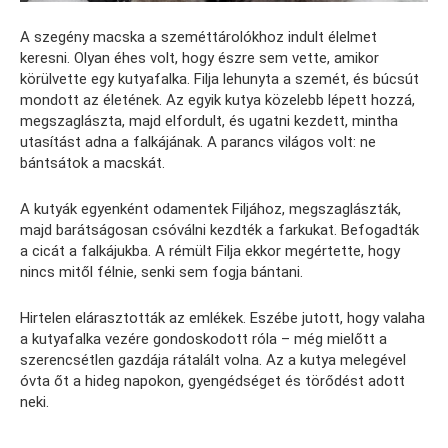
A szegény macska a szeméttárolókhoz indult élelmet
keresni. Olyan éhes volt, hogy észre sem vette, amikor
körülvette egy kutyafalka. Filja lehunyta a szemét, és búcsút
mondott az életének. Az egyik kutya közelebb lépett hozzá,
megszaglászta, majd elfordult, és ugatni kezdett, mintha
utasítást adna a falkájának. A parancs világos volt: ne
bántsátok a macskát.
A kutyák egyenként odamentek Filjához, megszaglászták,
majd barátságosan csóválni kezdték a farkukat. Befogadták
a cicát a falkájukba. A rémült Filja ekkor megértette, hogy
nincs mitől félnie, senki sem fogja bántani.
Hirtelen elárasztották az emlékek. Eszébe jutott, hogy valaha
a kutyafalka vezére gondoskodott róla – még mielőtt a
szerencsétlen gazdája rátalált volna. Az a kutya melegével
óvta őt a hideg napokon, gyengédséget és törődést adott
neki.