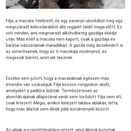
Filja, a macska felébredt, és egy savanyú uborkából meg egy
megszáradt kekszdarabból álló reggelit talált maga előtt. Ez
volt minden, ami megmaradt alkoholbeteg gazdája ebédje
után. Más ételt a macska nem kapott, csak a gazdája és
barátai ivászatainak maradékait. A gazda még dicsekedett is
az ismerőseinek, hogy az ő macskája növényevő, és
megeszik bármit, amit elé tesznek.
Eszébe sem jutott, hogy a macskáknak egészen más
étrendre van szükségük. Filja koszos rongyokon aludt,
amelyeket a padlóra dobtak. Természetesen az
alomtálcájának állapotával senki sem törődött. Filja nem élt,
csak létezett. Mégis, amikor kinézett lakása ablakán, látta,
hogy más állatok sem élnek jobb körülmények között.
Az ablak a szeméttárolókra nézett, ahol állatok kutattak