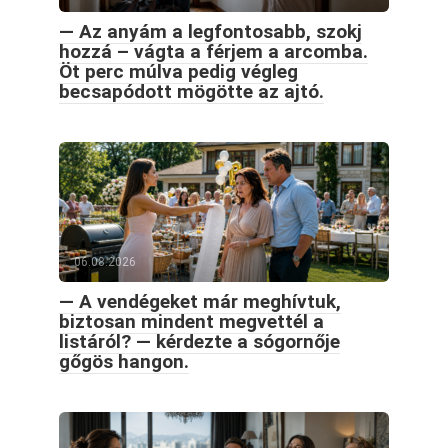
— Az anyám a legfontosabb, szokj
hozzá – vágta a férjem a arcomba.
Öt perc múlva pedig végleg
becsapódott mögötte az ajtó.
06.08.2026
— A vendégeket már meghívtuk,
biztosan mindent megvettél a
listáról? — kérdezte a sógornője
gőgös hangon.