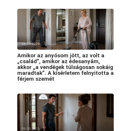
06.08.2026
Amikor az anyósom jött, az volt a
„család”, amikor az édesanyám,
akkor „a vendégek túlságosan sokáig
maradtak”. A kísérletem felnyitotta a
férjem szemét
06.08.2026