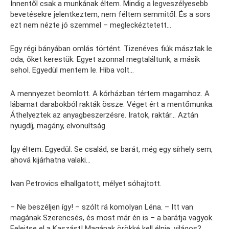
Innentől csak a munkának éltem. Mindig a legveszélyesebb
bevetésekre jelentkeztem, nem féltem semmitől. És a sors
ezt nem nézte jó szemmel – megleckéztetett…
Egy régi bányában omlás történt. Tizenéves fiúk másztak le
oda, őket kerestük. Egyet azonnal megtaláltunk, a másik
sehol. Egyedül mentem le. Hiba volt…
A mennyezet beomlott. A kórházban tértem magamhoz. A
lábamat darabokból rakták össze. Véget ért a mentőmunka.
Áthelyeztek az anyagbeszerzésre. Iratok, raktár… Aztán
nyugdíj, magány, elvonultság.
Így éltem. Egyedül. Se család, se barát, még egy sírhely sem,
ahová kijárhatna valaki…
Ivan Petrovics elhallgatott, mélyet sóhajtott.
– Ne beszéljen így! – szólt rá komolyan Léna. – Itt van
magának Szerencsés, és most már én is – a barátja vagyok.
Felejtse el a Kaszást! Magának örökké kell élnie, világos?