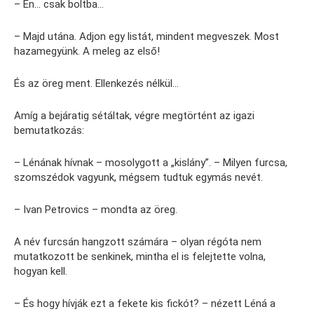
– Én… csak boltba…
– Majd utána. Adjon egy listát, mindent megveszek. Most
hazamegyünk. A meleg az első!
És az öreg ment. Ellenkezés nélkül…
Amíg a bejáratig sétáltak, végre megtörtént az igazi
bemutatkozás:
– Lénának hívnak – mosolygott a „kislány”. – Milyen furcsa,
szomszédok vagyunk, mégsem tudtuk egymás nevét.
– Ivan Petrovics – mondta az öreg.
A név furcsán hangzott számára – olyan régóta nem
mutatkozott be senkinek, mintha el is felejtette volna,
hogyan kell.
– És hogy hívják ezt a fekete kis fickót? – nézett Léná a