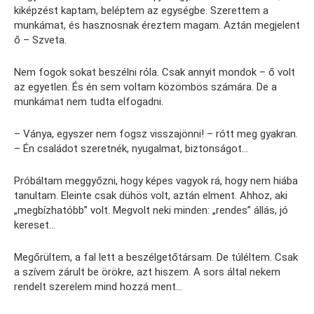
kiképzést kaptam, beléptem az egységbe. Szerettem a
munkámat, és hasznosnak éreztem magam. Aztán megjelent
ő – Szveta.
Nem fogok sokat beszélni róla. Csak annyit mondok – ő volt
az egyetlen. És én sem voltam közömbös számára. De a
munkámat nem tudta elfogadni.
– Ványa, egyszer nem fogsz visszajönni! – rótt meg gyakran.
– Én családot szeretnék, nyugalmat, biztonságot…
Próbáltam meggyőzni, hogy képes vagyok rá, hogy nem hiába
tanultam. Eleinte csak dühös volt, aztán elment. Ahhoz, aki
„megbízhatóbb” volt. Megvolt neki minden: „rendes” állás, jó
kereset…
Megőrültem, a fal lett a beszélgetőtársam. De túléltem. Csak
a szívem zárult be örökre, azt hiszem. A sors által nekem
rendelt szerelem mind hozzá ment…