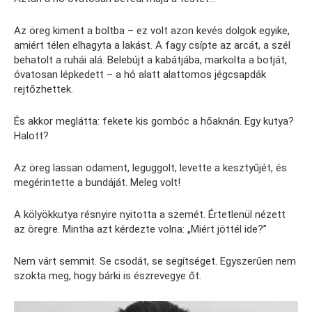
Az öreg kiment a boltba – ez volt azon kevés dolgok egyike,
amiért télen elhagyta a lakást. A fagy csípte az arcát, a szél
behatolt a ruhái alá. Belebújt a kabátjába, markolta a botját,
óvatosan lépkedett – a hó alatt alattomos jégcsapdák
rejtőzhettek.
És akkor meglátta: fekete kis gombóc a hőaknán. Egy kutya?
Halott?
Az öreg lassan odament, leguggolt, levette a kesztyűjét, és
megérintette a bundáját. Meleg volt!
A kölyökkutya résnyire nyitotta a szemét. Értetlenül nézett
az öregre. Mintha azt kérdezte volna: „Miért jöttél ide?”
Nem várt semmit. Se csodát, se segítséget. Egyszerűen nem
szokta meg, hogy bárki is észrevegye őt.