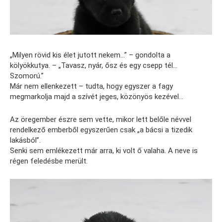
„Milyen rövid kis élet jutott nekem…” – gondolta a
kölyökkutya. – „Tavasz, nyár, ősz és egy csepp tél…
Szomorú.”
Már nem ellenkezett – tudta, hogy egyszer a fagy
megmarkolja majd a szívét jeges, közönyös kezével…
Az öregember észre sem vette, mikor lett belőle névvel
rendelkező emberből egyszerűen csak „a bácsi a tizedik
lakásból”.
Senki sem emlékezett már arra, ki volt ő valaha. A neve is
régen feledésbe merült.