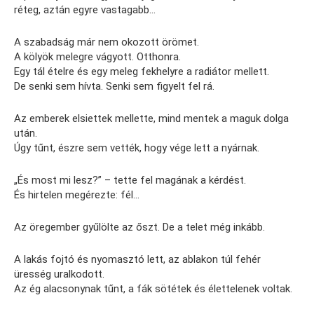
réteg, aztán egyre vastagabb…
A szabadság már nem okozott örömet.
A kölyök melegre vágyott. Otthonra.
Egy tál ételre és egy meleg fekhelyre a radiátor mellett.
De senki sem hívta. Senki sem figyelt fel rá.
Az emberek elsiettek mellette, mind mentek a maguk dolga
után.
Úgy tűnt, észre sem vették, hogy vége lett a nyárnak.
„És most mi lesz?” – tette fel magának a kérdést.
És hirtelen megérezte: fél…
Az öregember gyűlölte az őszt. De a telet még inkább.
A lakás fojtó és nyomasztó lett, az ablakon túl fehér
üresség uralkodott.
Az ég alacsonynak tűnt, a fák sötétek és élettelenek voltak.