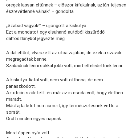
öregek lassan eltűnnek – először kifakulnak, aztán teljesen
észrevétlenné válnak” – gondolta.
„Szabad vagyok!” – ujjongott a kiskutya.
Ezt a mondatot egy elsuhanó autóból kiszűrődő
dalfoszlányból jegyezte meg.
A dal eltűnt, elveszett az utca zajában, de ezek a szavak
megragadtak benne.
Szabadnak lenni sokkal jobb volt, mint elfeledettnek lenni.
A kiskutya fiatal volt, nem volt otthona, de nem
panaszkodott.
Az utcán született, és már az is csoda volt, hogy életben
maradt.
Másfajta létet nem ismert, így természetesnek vette a
sorsát.
Örült minden egyes napnak.
Most éppen nyár volt.