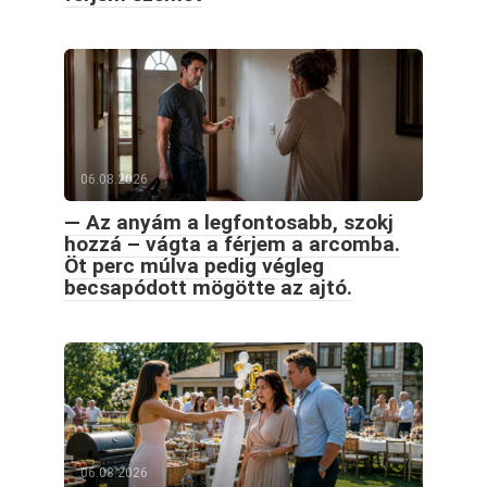
06.08.2026
— Az anyám a legfontosabb, szokj
hozzá – vágta a férjem a arcomba.
Öt perc múlva pedig végleg
becsapódott mögötte az ajtó.
06.08.2026