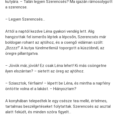
kutyára. – Talán legyen Szerencsés? Ma igazán rámosolygott
a szerencse.
– Legyen Szerencsés…
Attól a naptól kezdve Léna gyakori vendég lett. Alig
hangzottak fel ismerős léptek a lépcsőn, Szerencsés már
boldogan rohant az ajtóhoz, és a csengő vidáman szólt:
„Bzzzz!” A kutya türelmetlenül toporgott a küszöbnél, az
öregre pillantgatva.
– Jövök már, jövök! Ez csak Léna lehet! Ki más csöngetne
ilyen elszántan? – sietett az öreg az ajtóhoz.
– Sziasztok, férfiaim! – lépett be Léna, és mintha a napfény
öntötte volna el a lakást. – Hiányoztam?
A konyhában telepedtek le egy csésze tea mellé, értelmes,
tartalmas beszélgetéseket folytattak. Szerencsés az asztal
alatt feküdt, és minden szóra figyelt…