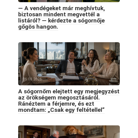
— A vendégeket már meghívtuk,
biztosan mindent megvettél a
listáról? — kérdezte a sógornője
gőgös hangon.
06.08.2026
A sógornőm elejtett egy megjegyzést
az örökségem megosztásáról.
Ránéztem a férjemre, és ezt
mondtam: „Csak egy feltétellel”