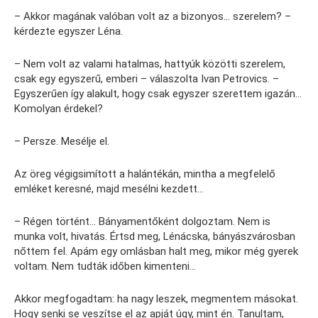
– Akkor magának valóban volt az a bizonyos… szerelem? –
kérdezte egyszer Léna.
– Nem volt az valami hatalmas, hattyúk közötti szerelem,
csak egy egyszerű, emberi – válaszolta Ivan Petrovics. –
Egyszerűen így alakult, hogy csak egyszer szerettem igazán…
Komolyan érdekel?
– Persze. Mesélje el.
Az öreg végigsimított a halántékán, mintha a megfelelő
emléket keresné, majd mesélni kezdett…
– Régen történt… Bányamentőként dolgoztam. Nem is
munka volt, hivatás. Értsd meg, Lénácska, bányászvárosban
nőttem fel. Apám egy omlásban halt meg, mikor még gyerek
voltam. Nem tudták időben kimenteni…
Akkor megfogadtam: ha nagy leszek, megmentem másokat.
Hogy senki se veszítse el az apját úgy, mint én. Tanultam,