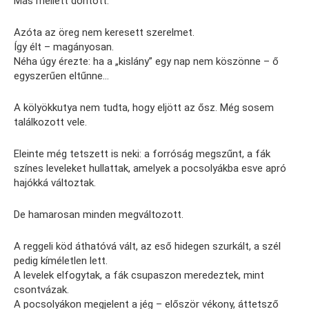
Más mellett döntött.
Azóta az öreg nem keresett szerelmet.
Így élt – magányosan.
Néha úgy érezte: ha a „kislány” egy nap nem köszönne – ő
egyszerűen eltűnne…
A kölyökkutya nem tudta, hogy eljött az ősz. Még sosem
találkozott vele.
Eleinte még tetszett is neki: a forróság megszűnt, a fák
színes leveleket hullattak, amelyek a pocsolyákba esve apró
hajókká változtak.
De hamarosan minden megváltozott.
A reggeli köd áthatóvá vált, az eső hidegen szurkált, a szél
pedig kíméletlen lett.
A levelek elfogytak, a fák csupaszon meredeztek, mint
csontvázak.
A pocsolyákon megjelent a jég – először vékony, áttetsző