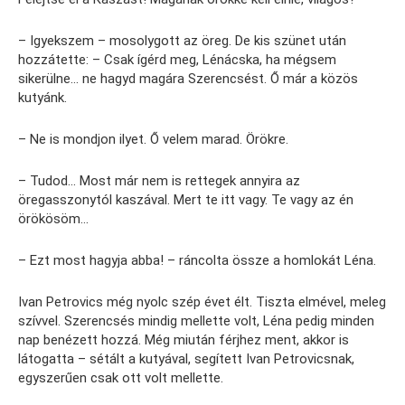
– Igyekszem – mosolygott az öreg. De kis szünet után
hozzátette: – Csak ígérd meg, Lénácska, ha mégsem
sikerülne… ne hagyd magára Szerencsést. Ő már a közös
kutyánk.
– Ne is mondjon ilyet. Ő velem marad. Örökre.
– Tudod… Most már nem is rettegek annyira az
öregasszonytól kaszával. Mert te itt vagy. Te vagy az én
örökösöm…
– Ezt most hagyja abba! – ráncolta össze a homlokát Léna.
Ivan Petrovics még nyolc szép évet élt. Tiszta elmével, meleg
szívvel. Szerencsés mindig mellette volt, Léna pedig minden
nap benézett hozzá. Még miután férjhez ment, akkor is
látogatta – sétált a kutyával, segített Ivan Petrovicsnak,
egyszerűen csak ott volt mellette.