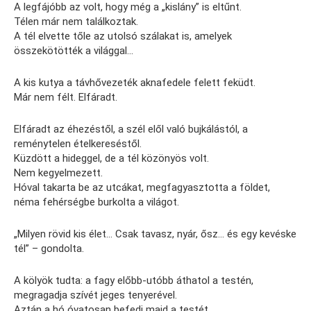
A legfájóbb az volt, hogy még a „kislány” is eltűnt.
Télen már nem találkoztak.
A tél elvette tőle az utolsó szálakat is, amelyek
összekötötték a világgal…
A kis kutya a távhővezeték aknafedele felett feküdt.
Már nem félt. Elfáradt.
Elfáradt az éhezéstől, a szél elől való bujkálástól, a
reménytelen ételkereséstől.
Küzdött a hideggel, de a tél közönyös volt.
Nem kegyelmezett.
Hóval takarta be az utcákat, megfagyasztotta a földet,
néma fehérségbe burkolta a világot.
„Milyen rövid kis élet… Csak tavasz, nyár, ősz… és egy kevéske
tél” – gondolta.
A kölyök tudta: a fagy előbb-utóbb áthatol a testén,
megragadja szívét jeges tenyerével.
Aztán a hó óvatosan befedi majd a testét…