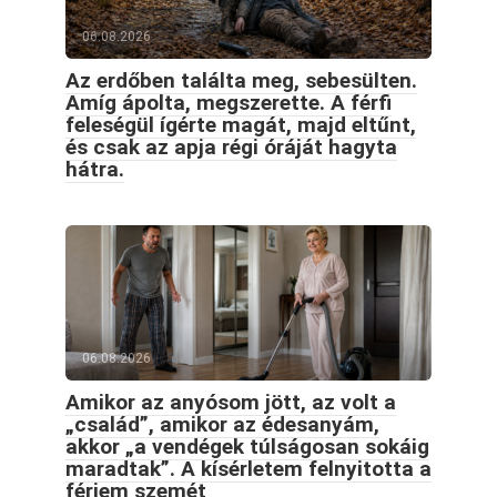
06.08.2026
Az erdőben találta meg, sebesülten.
Amíg ápolta, megszerette. A férfi
feleségül ígérte magát, majd eltűnt,
és csak az apja régi óráját hagyta
hátra.
06.08.2026
Amikor az anyósom jött, az volt a
„család”, amikor az édesanyám,
akkor „a vendégek túlságosan sokáig
maradtak”. A kísérletem felnyitotta a
férjem szemét