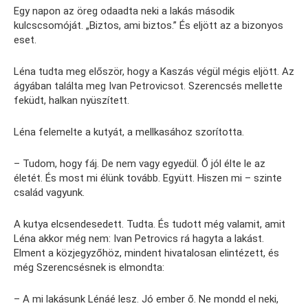
Egy napon az öreg odaadta neki a lakás második
kulcscsomóját. „Biztos, ami biztos.” És eljött az a bizonyos
eset.
Léna tudta meg először, hogy a Kaszás végül mégis eljött. Az
ágyában találta meg Ivan Petrovicsot. Szerencsés mellette
feküdt, halkan nyüszített.
Léna felemelte a kutyát, a mellkasához szorította.
– Tudom, hogy fáj. De nem vagy egyedül. Ő jól élte le az
életét. És most mi élünk tovább. Együtt. Hiszen mi – szinte
család vagyunk.
A kutya elcsendesedett. Tudta. És tudott még valamit, amit
Léna akkor még nem: Ivan Petrovics rá hagyta a lakást.
Elment a közjegyzőhöz, mindent hivatalosan elintézett, és
még Szerencsésnek is elmondta:
– A mi lakásunk Lénáé lesz. Jó ember ő. Ne mondd el neki,