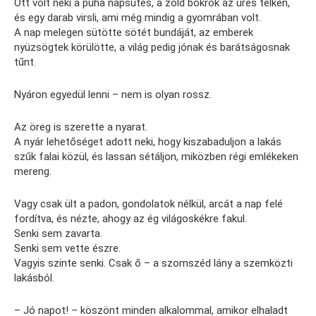
Ott volt neki a puha napsütés, a zöld bokrok az üres telken,
és egy darab virsli, ami még mindig a gyomrában volt.
A nap melegen sütötte sötét bundáját, az emberek
nyüzsögtek körülötte, a világ pedig jónak és barátságosnak
tűnt.
Nyáron egyedül lenni – nem is olyan rossz.
Az öreg is szerette a nyarat.
A nyár lehetőséget adott neki, hogy kiszabaduljon a lakás
szűk falai közül, és lassan sétáljon, miközben régi emlékeken
mereng.
Vagy csak ült a padon, gondolatok nélkül, arcát a nap felé
fordítva, és nézte, ahogy az ég világoskékre fakul.
Senki sem zavarta.
Senki sem vette észre.
Vagyis szinte senki. Csak ő – a szomszéd lány a szemközti
lakásból.
– Jó napot! – köszönt minden alkalommal, amikor elhaladt