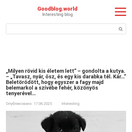
Перейти
Goodblog.world
к
Interesting blog
контенту
Поиск:
„Milyen rövid kis életem lett” – gondolta a kutya.
– „Tavasz, nyár, ősz, és egy kis darabka tél. Kár…”
Beletörődött, hogy egyszer a fagy majd
belemarkol a szívébe fehér, közönyös
tenyerével…
Опубликовано:
17.06.2025
Interesting