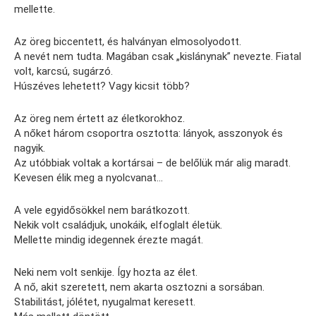
mellette.
Az öreg biccentett, és halványan elmosolyodott.
A nevét nem tudta. Magában csak „kislánynak” nevezte. Fiatal
volt, karcsú, sugárzó.
Húszéves lehetett? Vagy kicsit több?
Az öreg nem értett az életkorokhoz.
A nőket három csoportra osztotta: lányok, asszonyok és
nagyik.
Az utóbbiak voltak a kortársai – de belőlük már alig maradt.
Kevesen élik meg a nyolcvanat…
A vele egyidősökkel nem barátkozott.
Nekik volt családjuk, unokáik, elfoglalt életük.
Mellette mindig idegennek érezte magát.
Neki nem volt senkije. Így hozta az élet.
A nő, akit szeretett, nem akarta osztozni a sorsában.
Stabilitást, jólétet, nyugalmat keresett.