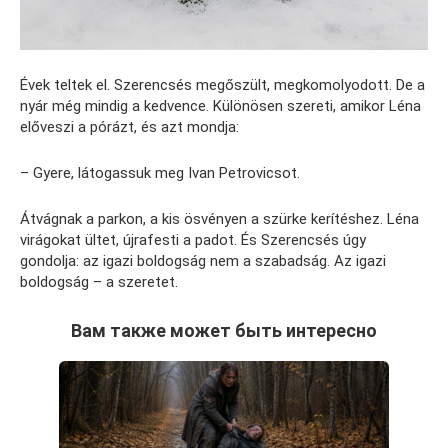
Évek teltek el. Szerencsés megőszült, megkomolyodott. De a
nyár még mindig a kedvence. Különösen szereti, amikor Léna
előveszi a pórázt, és azt mondja:
– Gyere, látogassuk meg Ivan Petrovicsot.
Átvágnak a parkon, a kis ösvényen a szürke kerítéshez. Léna
virágokat ültet, újrafesti a padot. És Szerencsés úgy
gondolja: az igazi boldogság nem a szabadság. Az igazi
boldogság – a szeretet.
Вам также может быть интересно