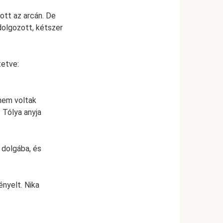
ott az arcán. De
 dolgozott, kétszer
tetve:
 nem voltak
 Tólya anyja
 dolgába, és
ényelt. Nika