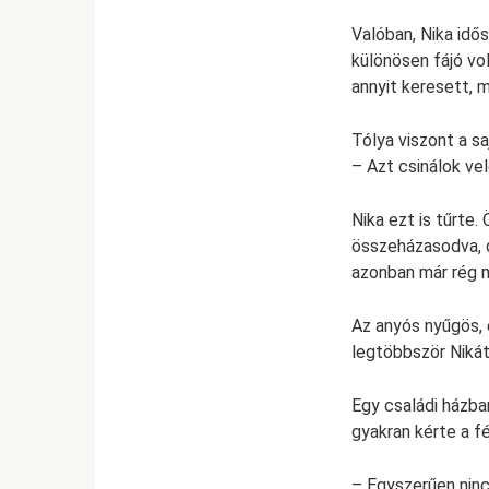
Valóban, Nika idő
különösen fájó vol
annyit keresett, m
Tólya viszont a s
– Azt csinálok vel
Nika ezt is tűrte
összeházasodva, d
azonban már rég m
Az anyós nyűgös, 
legtöbbször Nikát
Egy családi házba
gyakran kérte a fé
– Egyszerűen ninc