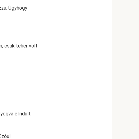
zzá. Úgyhogy
, csak teher volt.
lyogva elindult
úzóul.