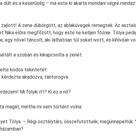
a düh és a keserűség – ma este ki akarta mondani végre mindazt
li zajlott! A zene dübörgött, az ablaküvegek remegtek. Az asztal
et Nika előre megfőzött, hogy este ne kelljen főznie. Tólya ped
, egy nővel táncolt, aki láthatóan túl sokat ivott, és kihívóan vo
sétált a szobán és kikapcsolta a zenét.
elte ködös tekintetét:
 kérdezte akadozva, tántorogva.
rdezem! Mi folyik itt? Ki ez a nő?
lta magát, mintha mi sem történt volna.
gyet Tólya. – Régi osztálytárs, összefutottunk, megünnepeltük
t házamban?