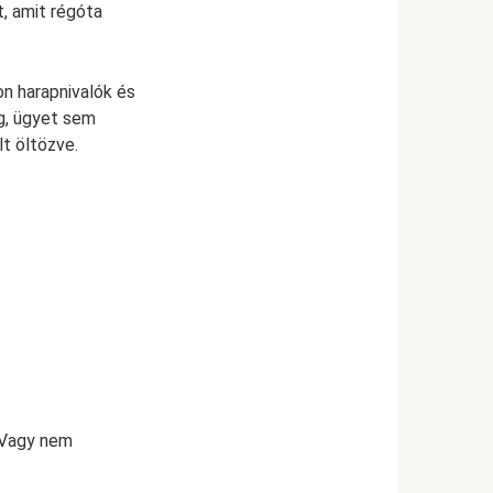
, amit régóta
on harapnivalók és
ig, ügyet sem
lt öltözve.
. Vagy nem