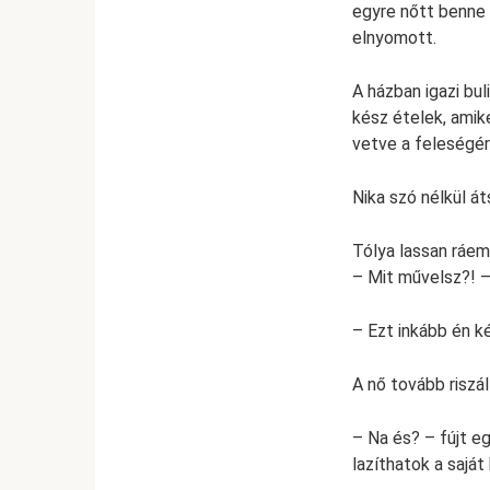
egyre nőtt benne 
elnyomott.
A házban igazi bu
kész ételek, amik
vetve a feleségére
Nika szó nélkül át
Tólya lassan ráem
– Mit művelsz?! –
– Ezt inkább én ké
A nő tovább riszá
– Na és? – fújt e
lazíthatok a sajá