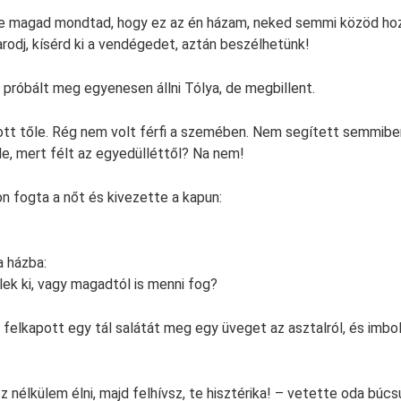
te magad mondtad, hogy ez az én házam, neked semmi közöd ho
rodj, kísérd ki a vendégedet, aztán beszélhetünk!
róbált meg egyenesen állni Tólya, de megbillent.
tt tőle. Rég nem volt férfi a szemében. Nem segített semmiben
le, mert félt az egyedülléttől? Na nem!
n fogta a nőt és kivezette a kapun:
a házba:
lek ki, vagy magadtól is menni fog?
t, felkapott egy tál salátát meg egy üveget az asztalról, és imbo
 nélkülem élni, majd felhívsz, te hisztérika! – vetette oda búcs