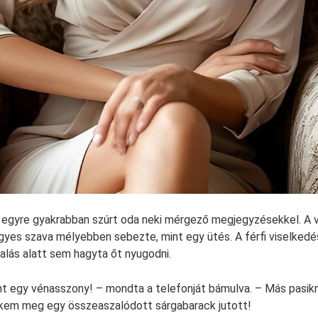
egyre gyakrabban szúrt oda neki mérgező megjegyzésekkel. A vi
gyes szava mélyebben sebezte, mint egy ütés. A férfi viselkedé
alás alatt sem hagyta őt nyugodni.
int egy vénasszony! – mondta a telefonját bámulva. – Más pasikn
ekem meg egy összeaszalódott sárgabarack jutott!