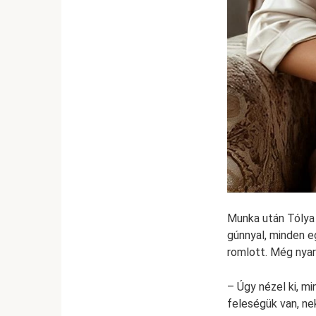
Munka után Tólya 
gúnnyal, minden e
romlott. Még nyar
– Úgy nézel ki, m
feleségük van, n