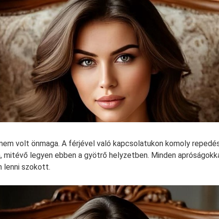
nem volt önmaga. A férjével való kapcsolatukon komoly repedés
a, mitévő legyen ebben a gyötrő helyzetben. Minden apróságokk
 lenni szokott.