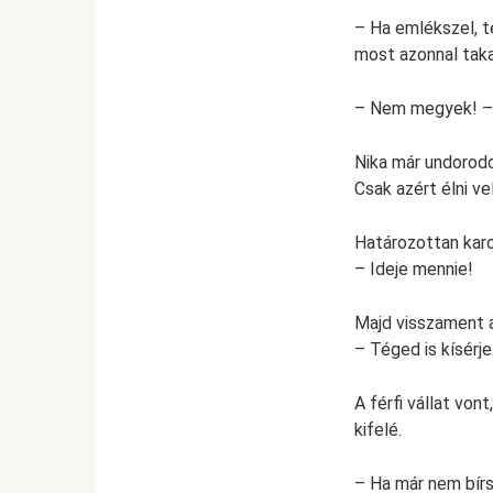
– Ha emlékszel, 
most azonnal taka
– Nem megyek! – p
Nika már undorodo
Csak azért élni ve
Határozottan karo
– Ideje mennie!
Majd visszament 
– Téged is kísérje
A férfi vállat von
kifelé.
– Ha már nem bírsz