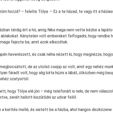
öm hozzá? – felelte Tólya. – Ez a te házad, te vagy itt a házia
házban térdig ért a hó, amíg Nika maga nem vette kézbe a lapátot
 ablakokat. Kénytelen volt embereket felfogadni, hogy rendbe h
maga fejezte be, amit azok elkezdtek.
apén heverészett, és csak néha nézett ki, hogy megnézze, hogy
 megbocsátott, de az utolsó csepp az volt, amit egy nehéz mun
lyan fáradt volt, hogy alig bírta húzni a lábát, útközben még beug
nehéz szatyortól.
t, hogy Tólya elé jön – még telefonált is neki, de nem válaszol
tve, zenét hallott kiszűrődni az udvar felől.
e a kerítés mellé, és sietett be a házba, ahol hangos diszkózene