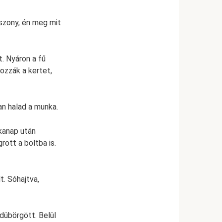
sszony, én meg mit
. Nyáron a fű
ozzák a kertet,
an halad a munka.
kanap után
rott a boltba is.
t. Sóhajtva,
 dübörgött. Belül