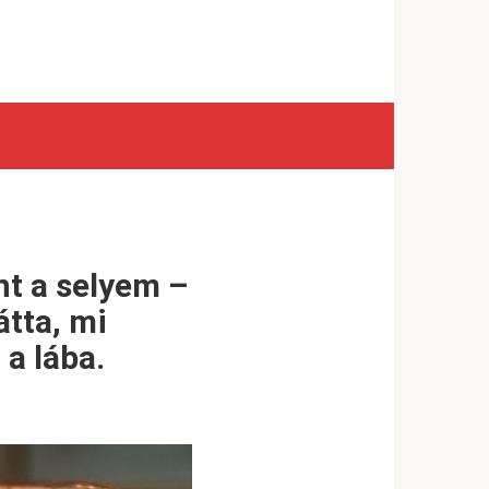
nt a selyem –
átta, mi
 a lába.