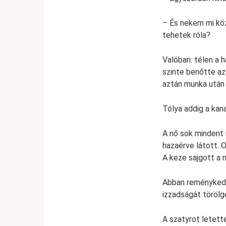
– És nekem mi köz
tehetek róla?
Valóban: télen a 
szinte benőtte az
aztán munka után 
Tólya addig a kan
A nő sok mindent
hazaérve látott. O
A keze sajgott a 
Abban reménykedet
izzadságát törölge
A szatyrot letett