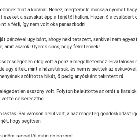
sebbnek tűnt a koránál. Nehéz, megterhelő munkája nyomot hagy
t ezeket a szavakat épp a férjétől hallani. Hiszen ő a családért
int a férfi, így nem volt oka panaszkodni.
aját pénzével úgy bánt, ahogy neki tetszett, senkivel nem egyez
e, amit akarok! Gyerek sincs, hogy félretennék!
. Összességében elég volt a pénz a megélhetéshez. Hivatalosan
e úgy éltek, mint a házastársak, és nem is siettek az esküvővel.
enyének szólította Nikát, ő pedig anyósként tekintett rá.
elégedetlen asszony volt. Folyton beleütötte az orrát a fiatalok
 vette célkeresztbe.
n laktak. Bár városon belül volt, a ház rengeteg gondoskodást ig
rjét, hogy segítsen:
s időm, reggeltől estig dolgozom!