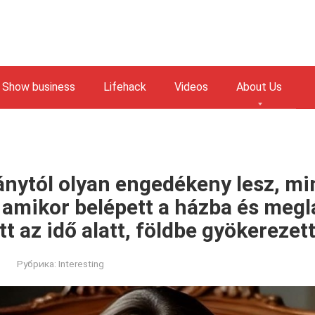
Show business
Lifehack
Videos
About Us
nytól olyan engedékeny lesz, mi
 amikor belépett a házba és megl
tt az idő alatt, földbe gyökerezett
Рубрика:
Interesting