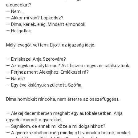
a cuccokat?
— Nem…
— Akkor mi van? Lopkodsz?
— Dima, kérlek, elég. Mindent elmondok.
— Hallgatlak.
Mély levegőt vettem. Eljött az igazság ideje.
— Emlékszel Anja Szerovára?
— Az egyik osztálytársad? Azt hiszem, egyszer találkoztunk.
— Férjhez ment Alexejhez. Emlékszel rá?
— Na és?
— Egy éve kislányuk született. Szófia.
Dima homlokát ráncolta, nem értette az összefüggést.
— Alexej decemberben meghalt egy autóbalesetben. Anja
egyedül maradt a gyerekkel.
— Sajnálom, de ennek mi köze a mi dolgainkhoz?
— A gyerekszobában még mindig ott vannak a holmik, amiket