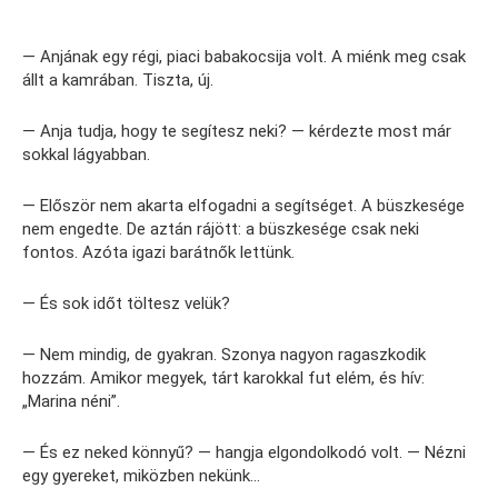
— Anjának egy régi, piaci babakocsija volt. A miénk meg csak
állt a kamrában. Tiszta, új.
— Anja tudja, hogy te segítesz neki? — kérdezte most már
sokkal lágyabban.
— Először nem akarta elfogadni a segítséget. A büszkesége
nem engedte. De aztán rájött: a büszkesége csak neki
fontos. Azóta igazi barátnők lettünk.
— És sok időt töltesz velük?
— Nem mindig, de gyakran. Szonya nagyon ragaszkodik
hozzám. Amikor megyek, tárt karokkal fut elém, és hív:
„Marina néni”.
— És ez neked könnyű? — hangja elgondolkodó volt. — Nézni
egy gyereket, miközben nekünk…