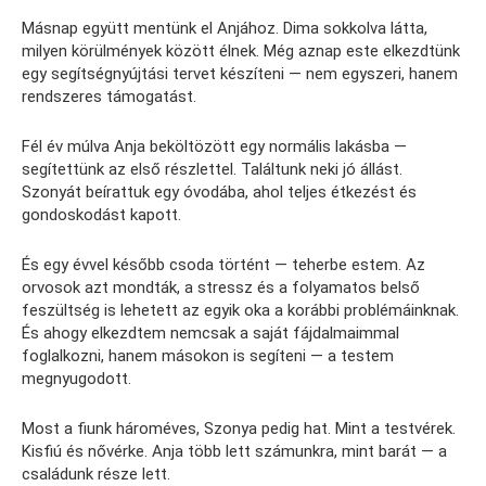
Másnap együtt mentünk el Anjához. Dima sokkolva látta,
milyen körülmények között élnek. Még aznap este elkezdtünk
egy segítségnyújtási tervet készíteni — nem egyszeri, hanem
rendszeres támogatást.
Fél év múlva Anja beköltözött egy normális lakásba —
segítettünk az első részlettel. Találtunk neki jó állást.
Szonyát beírattuk egy óvodába, ahol teljes étkezést és
gondoskodást kapott.
És egy évvel később csoda történt — teherbe estem. Az
orvosok azt mondták, a stressz és a folyamatos belső
feszültség is lehetett az egyik oka a korábbi problémáinknak.
És ahogy elkezdtem nemcsak a saját fájdalmaimmal
foglalkozni, hanem másokon is segíteni — a testem
megnyugodott.
Most a fiunk hároméves, Szonya pedig hat. Mint a testvérek.
Kisfiú és nővérke. Anja több lett számunkra, mint barát — a
családunk része lett.