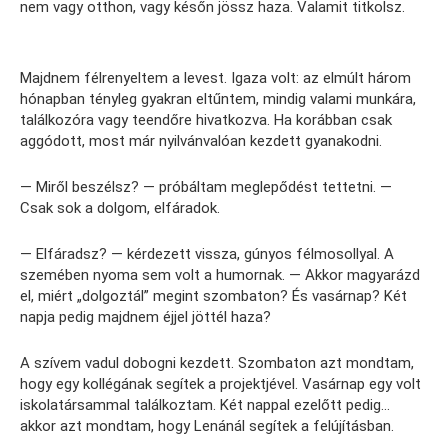
nem vagy otthon, vagy későn jössz haza. Valamit titkolsz.
Majdnem félrenyeltem a levest. Igaza volt: az elmúlt három
hónapban tényleg gyakran eltűntem, mindig valami munkára,
találkozóra vagy teendőre hivatkozva. Ha korábban csak
aggódott, most már nyilvánvalóan kezdett gyanakodni.
— Miről beszélsz? — próbáltam meglepődést tettetni. —
Csak sok a dolgom, elfáradok.
— Elfáradsz? — kérdezett vissza, gúnyos félmosollyal. A
szemében nyoma sem volt a humornak. — Akkor magyarázd
el, miért „dolgoztál” megint szombaton? És vasárnap? Két
napja pedig majdnem éjjel jöttél haza?
A szívem vadul dobogni kezdett. Szombaton azt mondtam,
hogy egy kollégának segítek a projektjével. Vasárnap egy volt
iskolatársammal találkoztam. Két nappal ezelőtt pedig…
akkor azt mondtam, hogy Lenánál segítek a felújításban.