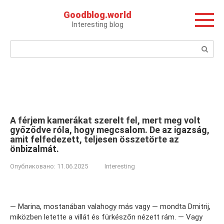
Перейти
Goodblog.world
к
Interesting blog
контенту
Поиск:
A férjem kamerákat szerelt fel, mert meg volt
győződve róla, hogy megcsalom. De az igazság,
amit felfedezett, teljesen összetörte az
önbizalmát.
Опубликовано:
11.06.2025
Interesting
— Marina, mostanában valahogy más vagy — mondta Dmitrij,
miközben letette a villát és fürkészőn nézett rám. — Vagy