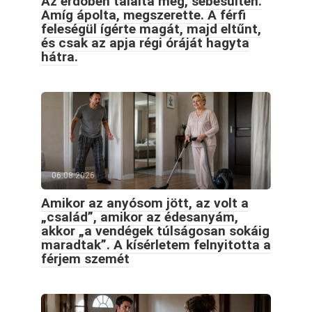
Az erdőben találta meg, sebesülten.
Amíg ápolta, megszerette. A férfi
feleségül ígérte magát, majd eltűnt,
és csak az apja régi óráját hagyta
hátra.
06.08.2026
Amikor az anyósom jött, az volt a
„család”, amikor az édesanyám,
akkor „a vendégek túlságosan sokáig
maradtak”. A kísérletem felnyitotta a
férjem szemét