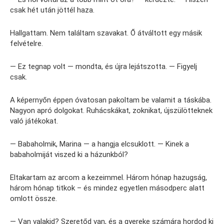
csak hét után jöttél haza.
Hallgattam. Nem találtam szavakat. Ő átváltott egy másik
felvételre.
— Ez tegnap volt — mondta, és újra lejátszotta. — Figyelj
csak.
A képernyőn éppen óvatosan pakoltam be valamit a táskába.
Nagyon apró dolgokat. Ruhácskákat, zoknikat, újszülötteknek
való játékokat.
— Babaholmik, Marina — a hangja elcsuklott. — Kinek a
babaholmiját viszed ki a házunkból?
Eltakartam az arcom a kezeimmel. Három hónap hazugság,
három hónap titkok – és mindez egyetlen másodperc alatt
omlott össze.
— Van valakid? Szeretőd van, és a gyereke számára hordod ki