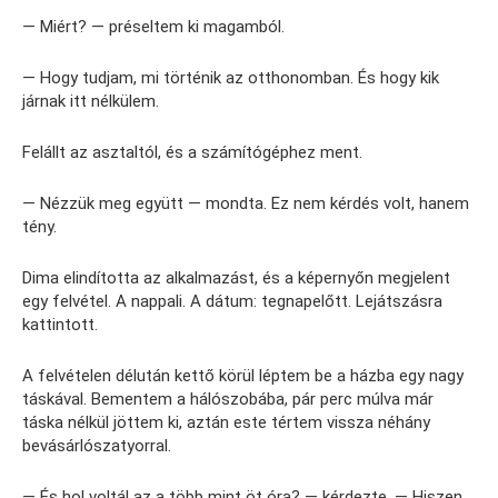
— Miért? — préseltem ki magamból.
— Hogy tudjam, mi történik az otthonomban. És hogy kik
járnak itt nélkülem.
Felállt az asztaltól, és a számítógéphez ment.
— Nézzük meg együtt — mondta. Ez nem kérdés volt, hanem
tény.
Dima elindította az alkalmazást, és a képernyőn megjelent
egy felvétel. A nappali. A dátum: tegnapelőtt. Lejátszásra
kattintott.
A felvételen délután kettő körül léptem be a házba egy nagy
táskával. Bementem a hálószobába, pár perc múlva már
táska nélkül jöttem ki, aztán este tértem vissza néhány
bevásárlószatyorral.
— És hol voltál az a több mint öt óra? — kérdezte. — Hiszen