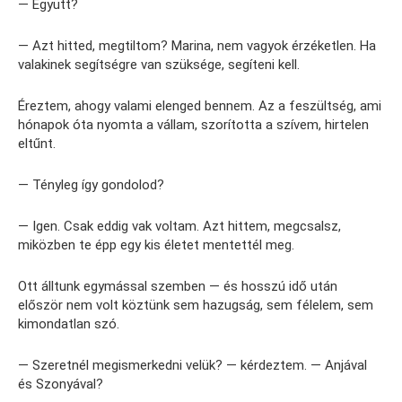
— Együtt?
— Azt hitted, megtiltom? Marina, nem vagyok érzéketlen. Ha
valakinek segítségre van szüksége, segíteni kell.
Éreztem, ahogy valami elenged bennem. Az a feszültség, ami
hónapok óta nyomta a vállam, szorította a szívem, hirtelen
eltűnt.
— Tényleg így gondolod?
— Igen. Csak eddig vak voltam. Azt hittem, megcsalsz,
miközben te épp egy kis életet mentettél meg.
Ott álltunk egymással szemben — és hosszú idő után
először nem volt köztünk sem hazugság, sem félelem, sem
kimondatlan szó.
— Szeretnél megismerkedni velük? — kérdeztem. — Anjával
és Szonyával?