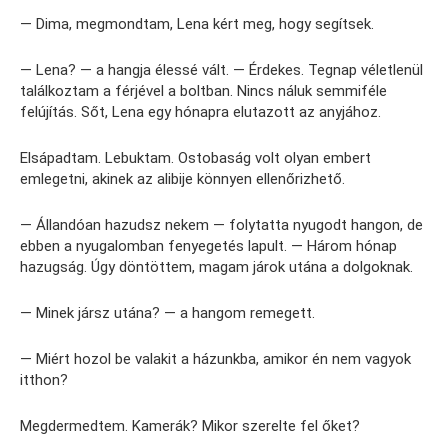
— Dima, megmondtam, Lena kért meg, hogy segítsek.
— Lena? — a hangja élessé vált. — Érdekes. Tegnap véletlenül
találkoztam a férjével a boltban. Nincs náluk semmiféle
felújítás. Sőt, Lena egy hónapra elutazott az anyjához.
Elsápadtam. Lebuktam. Ostobaság volt olyan embert
emlegetni, akinek az alibije könnyen ellenőrizhető.
— Állandóan hazudsz nekem — folytatta nyugodt hangon, de
ebben a nyugalomban fenyegetés lapult. — Három hónap
hazugság. Úgy döntöttem, magam járok utána a dolgoknak.
— Minek jársz utána? — a hangom remegett.
— Miért hozol be valakit a házunkba, amikor én nem vagyok
itthon?
Megdermedtem. Kamerák? Mikor szerelte fel őket?