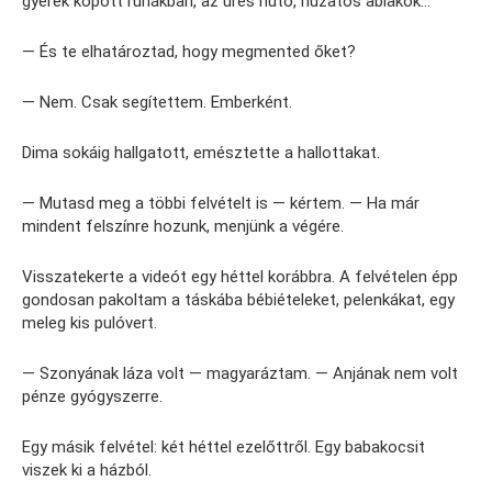
gyerek kopott ruhákban, az üres hűtő, huzatos ablakok…
— És te elhatároztad, hogy megmented őket?
— Nem. Csak segítettem. Emberként.
Dima sokáig hallgatott, emésztette a hallottakat.
— Mutasd meg a többi felvételt is — kértem. — Ha már
mindent felszínre hozunk, menjünk a végére.
Visszatekerte a videót egy héttel korábbra. A felvételen épp
gondosan pakoltam a táskába bébiételeket, pelenkákat, egy
meleg kis pulóvert.
— Szonyának láza volt — magyaráztam. — Anjának nem volt
pénze gyógyszerre.
Egy másik felvétel: két héttel ezelőttről. Egy babakocsit
viszek ki a házból.