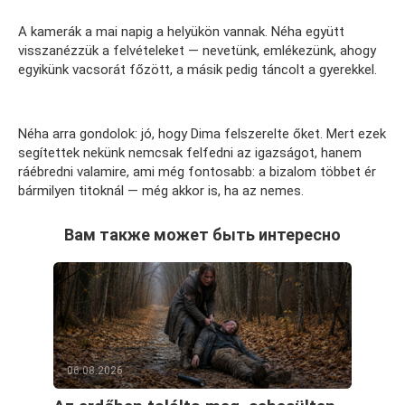
A kamerák a mai napig a helyükön vannak. Néha együtt
visszanézzük a felvételeket — nevetünk, emlékezünk, ahogy
egyikünk vacsorát főzött, a másik pedig táncolt a gyerekkel.
Néha arra gondolok: jó, hogy Dima felszerelte őket. Mert ezek
segítettek nekünk nemcsak felfedni az igazságot, hanem
ráébredni valamire, ami még fontosabb: a bizalom többet ér
bármilyen titoknál — még akkor is, ha az nemes.
Вам также может быть интересно
06.08.2026