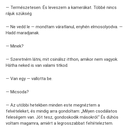
— Természetesen. És leveszem a kamerákat. Többé nincs
rájuk szükség.
— Ne vedd le — mondtam váratlanul, enyhén elmosolyodva. —
Hadd maradjanak.
— Minek?
— Szeretném látni, mit csinálsz itthon, amikor nem vagyok.
Hátha neked is van valami titkod.
— Van egy — vallotta be.
— Micsoda?
— Az utóbbi hetekben minden este megnéztem a
felvételeket, és mindig arra gondoltam: „Milyen csodálatos
feleségem van. Jót tesz, gondoskodik másokról.” És dühös
voltam magamra, amiért a legrosszabbat feltételeztem.