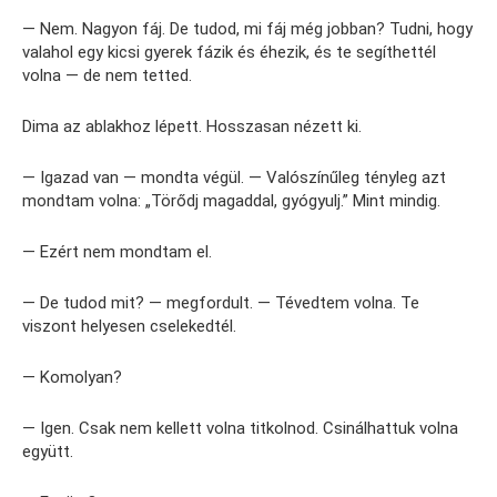
— Nem. Nagyon fáj. De tudod, mi fáj még jobban? Tudni, hogy
valahol egy kicsi gyerek fázik és éhezik, és te segíthettél
volna — de nem tetted.
Dima az ablakhoz lépett. Hosszasan nézett ki.
— Igazad van — mondta végül. — Valószínűleg tényleg azt
mondtam volna: „Törődj magaddal, gyógyulj.” Mint mindig.
— Ezért nem mondtam el.
— De tudod mit? — megfordult. — Tévedtem volna. Te
viszont helyesen cselekedtél.
— Komolyan?
— Igen. Csak nem kellett volna titkolnod. Csinálhattuk volna
együtt.