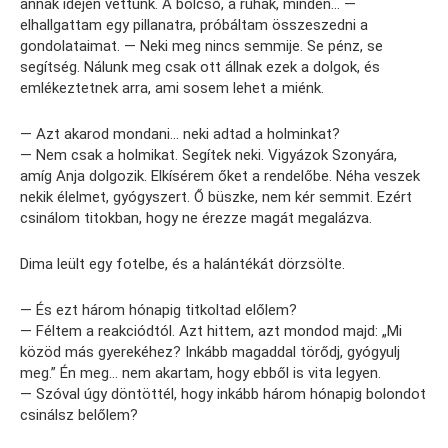
annak idején vettünk. A bölcső, a ruhák, minden… —
elhallgattam egy pillanatra, próbáltam összeszedni a
gondolataimat. — Neki meg nincs semmije. Se pénz, se
segítség. Nálunk meg csak ott állnak ezek a dolgok, és
emlékeztetnek arra, ami sosem lehet a miénk.
— Azt akarod mondani… neki adtad a holminkat?
— Nem csak a holmikat. Segítek neki. Vigyázok Szonyára,
amíg Anja dolgozik. Elkísérem őket a rendelőbe. Néha veszek
nekik élelmet, gyógyszert. Ő büszke, nem kér semmit. Ezért
csinálom titokban, hogy ne érezze magát megalázva.
Dima leült egy fotelbe, és a halántékát dörzsölte.
— És ezt három hónapig titkoltad előlem?
— Féltem a reakciódtól. Azt hittem, azt mondod majd: „Mi
közöd más gyerekéhez? Inkább magaddal törődj, gyógyulj
meg.” Én meg… nem akartam, hogy ebből is vita legyen.
— Szóval úgy döntöttél, hogy inkább három hónapig bolondot
csinálsz belőlem?