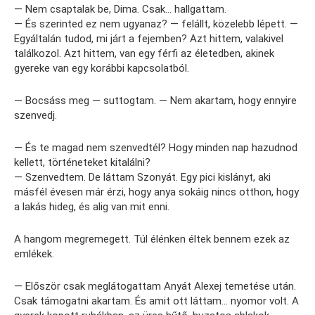
— Nem csaptalak be, Dima. Csak… hallgattam.
— És szerinted ez nem ugyanaz? — felállt, közelebb lépett. —
Egyáltalán tudod, mi járt a fejemben? Azt hittem, valakivel
találkozol. Azt hittem, van egy férfi az életedben, akinek
gyereke van egy korábbi kapcsolatból.
— Bocsáss meg — suttogtam. — Nem akartam, hogy ennyire
szenvedj.
— És te magad nem szenvedtél? Hogy minden nap hazudnod
kellett, történeteket kitalálni?
— Szenvedtem. De láttam Szonyát. Egy pici kislányt, aki
másfél évesen már érzi, hogy anya sokáig nincs otthon, hogy
a lakás hideg, és alig van mit enni.
A hangom megremegett. Túl élénken éltek bennem ezek az
emlékek.
— Először csak meglátogattam Anyát Alexej temetése után.
Csak támogatni akartam. És amit ott láttam… nyomor volt. A