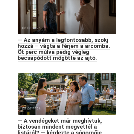
06.08.2026
— Az anyám a legfontosabb, szokj
hozzá – vágta a férjem a arcomba.
Öt perc múlva pedig végleg
becsapódott mögötte az ajtó.
06.08.2026
— A vendégeket már meghívtuk,
biztosan mindent megvettél a
listáról? — kérdezte a sógornője