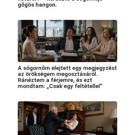
gőgös hangon.
06.08.2026
A sógornőm elejtett egy megjegyzést
az örökségem megosztásáról.
Ránéztem a férjemre, és ezt
mondtam: „Csak egy feltétellel”