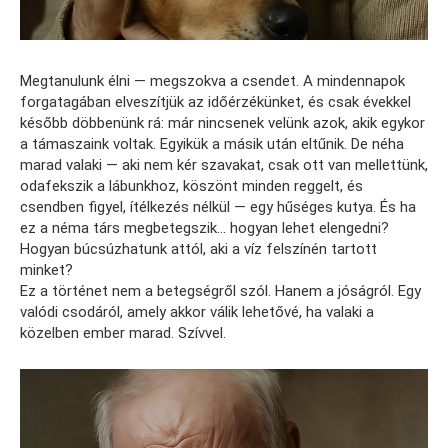
Megtanulunk élni — megszokva a csendet. A mindennapok
forgatagában elveszítjük az időérzékünket, és csak évekkel
később döbbenünk rá: már nincsenek velünk azok, akik egykor
a támaszaink voltak. Egyikük a másik után eltűnik. De néha
marad valaki — aki nem kér szavakat, csak ott van mellettünk,
odafekszik a lábunkhoz, köszönt minden reggelt, és
csendben figyel, ítélkezés nélkül — egy hűséges kutya. És ha
ez a néma társ megbetegszik… hogyan lehet elengedni?
Hogyan búcsúzhatunk attól, aki a víz felszínén tartott
minket?
Ez a történet nem a betegségről szól. Hanem a jóságról. Egy
valódi csodáról, amely akkor válik lehetővé, ha valaki a
közelben ember marad. Szívvel.