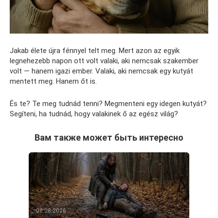
Jakab élete újra fénnyel telt meg. Mert azon az egyik
legnehezebb napon ott volt valaki, aki nemcsak szakember
volt — hanem igazi ember. Valaki, aki nemcsak egy kutyát
mentett meg. Hanem őt is.
És te? Te meg tudnád tenni? Megmenteni egy idegen kutyát?
Segíteni, ha tudnád, hogy valakinek ő az egész világ?
Вам также может быть интересно
06.08.2026