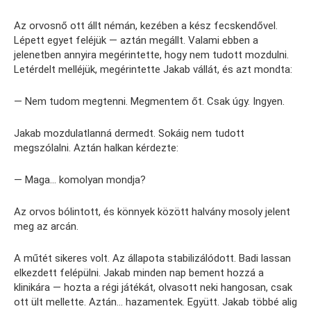
Az orvosnő ott állt némán, kezében a kész fecskendővel.
Lépett egyet feléjük — aztán megállt. Valami ebben a
jelenetben annyira megérintette, hogy nem tudott mozdulni.
Letérdelt melléjük, megérintette Jakab vállát, és azt mondta:
— Nem tudom megtenni. Megmentem őt. Csak úgy. Ingyen.
Jakab mozdulatlanná dermedt. Sokáig nem tudott
megszólalni. Aztán halkan kérdezte:
— Maga… komolyan mondja?
Az orvos bólintott, és könnyek között halvány mosoly jelent
meg az arcán.
A műtét sikeres volt. Az állapota stabilizálódott. Badi lassan
elkezdett felépülni. Jakab minden nap bement hozzá a
klinikára — hozta a régi játékát, olvasott neki hangosan, csak
ott ült mellette. Aztán… hazamentek. Együtt. Jakab többé alig