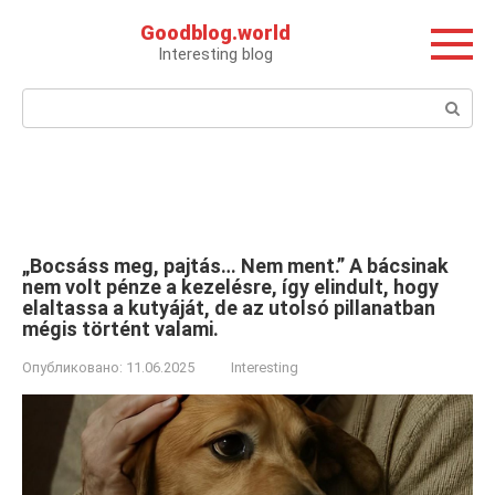
Перейти
Goodblog.world
к
Interesting blog
контенту
Поиск:
„Bocsáss meg, pajtás… Nem ment.” A bácsinak
nem volt pénze a kezelésre, így elindult, hogy
elaltassa a kutyáját, de az utolsó pillanatban
mégis történt valami.
Опубликовано:
11.06.2025
Interesting