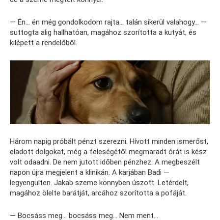
— Én… én még gondolkodom rajta… talán sikerül valahogy… —
suttogta alig hallhatóan, magához szorította a kutyát, és
kilépett a rendelőből.
Három napig próbált pénzt szerezni. Hívott minden ismerőst,
eladott dolgokat, még a feleségétől megmaradt órát is kész
volt odaadni. De nem jutott időben pénzhez. A megbeszélt
napon újra megjelent a klinikán. A karjában Badi —
legyengülten. Jakab szeme könnyben úszott. Letérdelt,
magához ölelte barátját, arcához szorította a pofáját.
— Bocsáss meg… bocsáss meg… Nem ment…