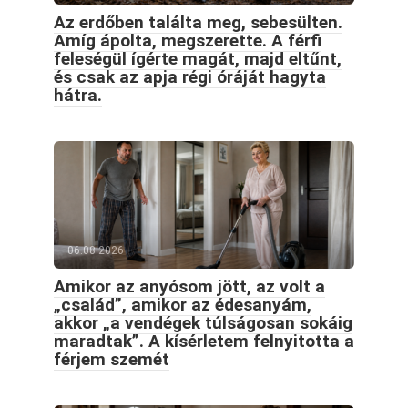
Az erdőben találta meg, sebesülten.
Amíg ápolta, megszerette. A férfi
feleségül ígérte magát, majd eltűnt,
és csak az apja régi óráját hagyta
hátra.
06.08.2026
Amikor az anyósom jött, az volt a
„család”, amikor az édesanyám,
akkor „a vendégek túlságosan sokáig
maradtak”. A kísérletem felnyitotta a
férjem szemét