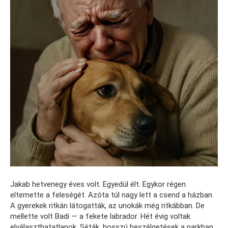
Jakab hetvenegy éves volt. Egyedül élt. Egykor régen
eltemette a feleségét. Azóta túl nagy lett a csend a házban.
A gyerekek ritkán látogatták, az unokák még ritkábban. De
mellette volt Badi — a fekete labrador. Hét évig voltak
elválaszthatatlanok. Séták, hosszú beszélgetések a parkban