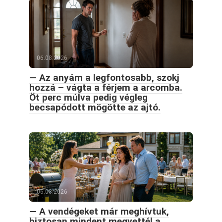
06.08.2026
— Az anyám a legfontosabb, szokj
hozzá – vágta a férjem a arcomba.
Öt perc múlva pedig végleg
becsapódott mögötte az ajtó.
06.08.2026
— A vendégeket már meghívtuk,
biztosan mindent megvettél a