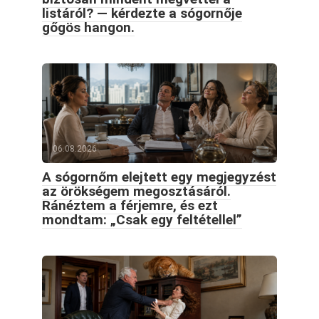
listáról? — kérdezte a sógornője
gőgös hangon.
06.08.2026
A sógornőm elejtett egy megjegyzést
az örökségem megosztásáról.
Ránéztem a férjemre, és ezt
mondtam: „Csak egy feltétellel”