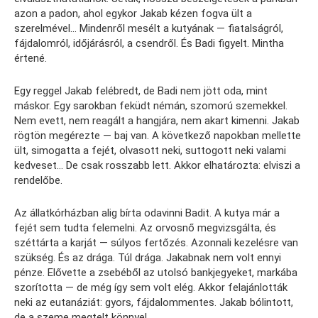
azon a padon, ahol egykor Jakab kézen fogva ült a
szerelmével… Mindenről mesélt a kutyának — fiatalságról,
fájdalomról, időjárásról, a csendről. És Badi figyelt. Mintha
értené.
Egy reggel Jakab felébredt, de Badi nem jött oda, mint
máskor. Egy sarokban feküdt némán, szomorú szemekkel.
Nem evett, nem reagált a hangjára, nem akart kimenni. Jakab
rögtön megérezte — baj van. A következő napokban mellette
ült, simogatta a fejét, olvasott neki, suttogott neki valami
kedveset… De csak rosszabb lett. Akkor elhatározta: elviszi a
rendelőbe.
Az állatkórházban alig bírta odavinni Badit. A kutya már a
fejét sem tudta felemelni. Az orvosnő megvizsgálta, és
széttárta a karját — súlyos fertőzés. Azonnali kezelésre van
szükség. És az drága. Túl drága. Jakabnak nem volt ennyi
pénze. Elővette a zsebéből az utolsó bankjegyeket, markába
szorította — de még így sem volt elég. Akkor felajánlották
neki az eutanáziát: gyors, fájdalommentes. Jakab bólintott,
de a szeme megtelt könnyel.