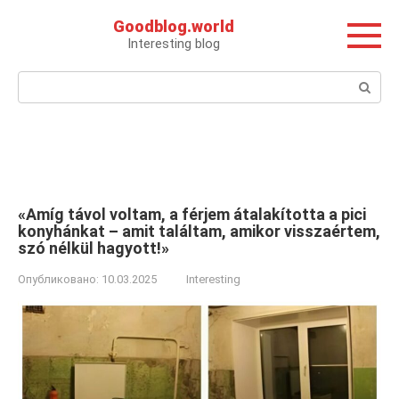
Перейти
Goodblog.world
к
Interesting blog
контенту
Поиск:
«Amíg távol voltam, a férjem átalakította a pici
konyhánkat – amit találtam, amikor visszaértem,
szó nélkül hagyott!»
Опубликовано:
10.03.2025
Interesting