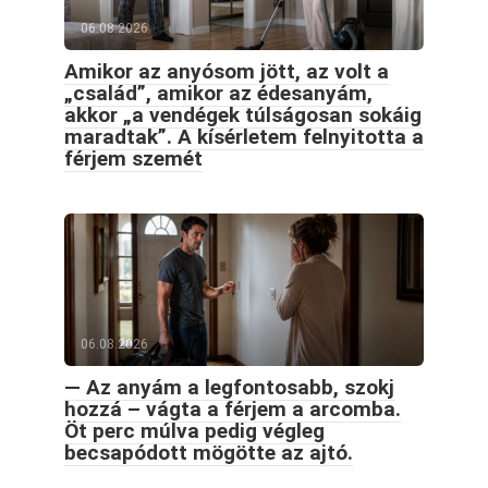
06.08.2026
Amikor az anyósom jött, az volt a
„család”, amikor az édesanyám,
akkor „a vendégek túlságosan sokáig
maradtak”. A kísérletem felnyitotta a
férjem szemét
06.08.2026
— Az anyám a legfontosabb, szokj
hozzá – vágta a férjem a arcomba.
Öt perc múlva pedig végleg
becsapódott mögötte az ajtó.