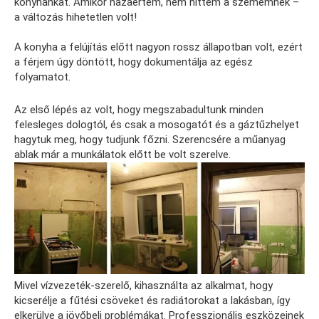
konyhánkat. Amikor hazaértem, nem hittem a szememnek –
a változás hihetetlen volt!
A konyha a felújítás előtt nagyon rossz állapotban volt, ezért
a férjem úgy döntött, hogy dokumentálja az egész
folyamatot.
Az első lépés az volt, hogy megszabadultunk minden
felesleges dologtól, és csak a mosogatót és a gáztűzhelyet
hagytuk meg, hogy tudjunk főzni. Szerencsére a műanyag
ablak már a munkálatok előtt be volt szerelve.
Mivel vízvezeték-szerelő, kihasználta az alkalmat, hogy
kicserélje a fűtési csöveket és radiátorokat a lakásban, így
elkerülve a jövőbeli problémákat. Professzionális eszközeinek