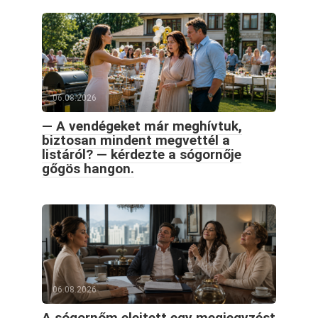
06.08.2026
— A vendégeket már meghívtuk,
biztosan mindent megvettél a
listáról? — kérdezte a sógornője
gőgös hangon.
06.08.2026
A sógornőm elejtett egy megjegyzést