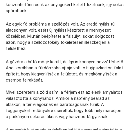
köszönhetően csak az anyagokért kellett fizetnünk, így sokat
spóroltunk.
Az egyik fő probléma a szellőzés volt. Az eredő nyílás túl
alacsonyan volt, ezért új nyílást készített a mennyezet
közelében. Miután beépítette a falsúlyt, sokat dolgozott
azon, hogy a szellőzőtökély tökéletesen illeszkedjen a
felülethez.
A gázóra a hűtő mögé került, de így is könnyen hozzáférhető.
Ahol korábban a fürdőszoba ajtaja volt, ott gipszkarton falat
épített, hogy kiegyenlítsék a felületet, és megkönnyítsék a
csempe felrakását.
Mivel szeretem a zöld színt, a férjem ezt az élénk árnyalatot
választotta a konyhához. Amikor a napfény beárad az
ablakon, a tér világosnak és barátságosnak tűnik. A
függönyöket redőnyökre cseréltük, hogy több hely maradjon
a párkányon dekorációknak vagy hasznos tárgyaknak.
A nagyobb biztonság érdekében hőálló anyaggal szigetelte a