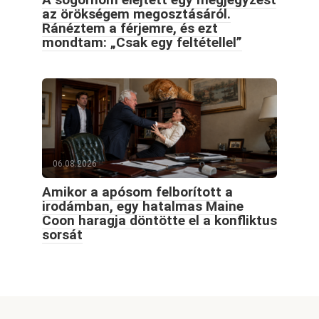
az örökségem megosztásáról.
Ránéztem a férjemre, és ezt
mondtam: „Csak egy feltétellel”
06.08.2026
Amikor a apósom felborított a
irodámban, egy hatalmas Maine
Coon haragja döntötte el a konfliktus
sorsát