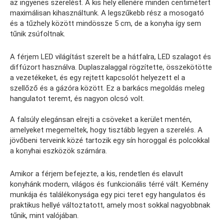
az ingyenes szerelést. A kis hely ellenére minden centimétert
maximálisan kihasználtunk. A legszűkebb rész a mosogató
és a tűzhely között mindössze 5 cm, de a konyha így sem
tűnik zsúfoltnak.
A férjem LED világítást szerelt be a hátfalra, LED szalagot és
diffúzort használva. Duplaszalaggal rögzítette, összekötötte
a vezetékeket, és egy rejtett kapcsolót helyezett el a
szellőző és a gázóra között. Ez a barkács megoldás meleg
hangulatot teremt, és nagyon olcsó volt.
A falsúly elegánsan elrejti a csöveket a kerület mentén,
amelyeket megemeltek, hogy tisztább legyen a szerelés. A
jövőbeni terveink közé tartozik egy sín horoggal és polcokkal
a konyhai eszközök számára.
Amikor a férjem befejezte, a kis, rendetlen és elavult
konyhánk modern, világos és funkcionális térré vált. Kemény
munkája és találékonysága egy pici teret egy hangulatos és
praktikus hellyé változtatott, amely most sokkal nagyobbnak
tűnik, mint valójában.