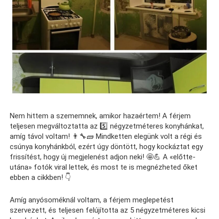
Nem hittem a szememnek, amikor hazaértem! A férjem
teljesen megváltoztatta az 5️⃣ négyzetméteres konyhánkat,
amíg távol voltam! 👨‍🔧🧱 Mindketten elegünk volt a régi és
csúnya konyhánkból, ezért úgy döntött, hogy kockáztat egy
frissítést, hogy új megjelenést adjon neki! 🤩💪 A «előtte-
utána» fotók viral lettek, és most te is megnézheted őket
ebben a cikkben! 👇
Amíg anyósoméknál voltam, a férjem meglepetést
szervezett, és teljesen felújította az 5 négyzetméteres kicsi