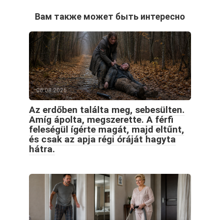
Вам также может быть интересно
06.08.2026
Az erdőben találta meg, sebesülten.
Amíg ápolta, megszerette. A férfi
feleségül ígérte magát, majd eltűnt,
és csak az apja régi óráját hagyta
hátra.