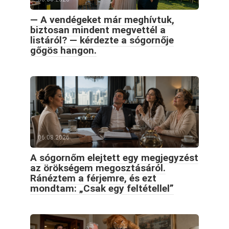
— A vendégeket már meghívtuk,
biztosan mindent megvettél a
listáról? — kérdezte a sógornője
gőgös hangon.
06.08.2026
A sógornőm elejtett egy megjegyzést
az örökségem megosztásáról.
Ránéztem a férjemre, és ezt
mondtam: „Csak egy feltétellel”