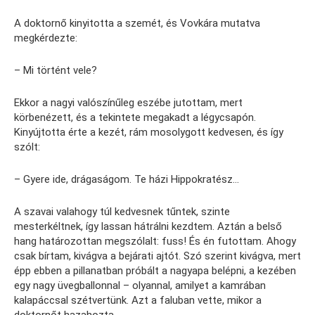
A doktornő kinyitotta a szemét, és Vovkára mutatva
megkérdezte:
– Mi történt vele?
Ekkor a nagyi valószínűleg eszébe jutottam, mert
körbenézett, és a tekintete megakadt a légycsapón.
Kinyújtotta érte a kezét, rám mosolygott kedvesen, és így
szólt:
– Gyere ide, drágaságom. Te házi Hippokratész…
A szavai valahogy túl kedvesnek tűntek, szinte
mesterkéltnek, így lassan hátrálni kezdtem. Aztán a belső
hang határozottan megszólalt: fuss! És én futottam. Ahogy
csak bírtam, kivágva a bejárati ajtót. Szó szerint kivágva, mert
épp ebben a pillanatban próbált a nagyapa belépni, a kezében
egy nagy üvegballonnal – olyannal, amilyet a kamrában
kalapáccsal szétvertünk. Azt a faluban vette, mikor a
doktornőt hazahozta.