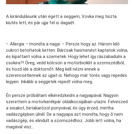
A kirándulásunk után égett a seggem, Vovka meg tiszta
kiütés lett, és pár ujja fel is dagadt.
– Allergia – mondta a nagyi. – Persze hogy az. Három kiló
cukrot betoltatok ketten. Bárcsak hasmenést kaptatok volna,
és kipattant volna a szemetek. Hogy lehet így rászabadulni a
csokira?! Öreg, vedd kölcsön a motorbiciklit a szomszédból,
és hozd ide a doktornőt. Meg kell nézni ennek a
szerencsétlennek az ujjait is. Nehogy már törés vagy repedés
legyen. Inkább a seggetek repedt volna meg.
Én persze próbáltam elkéredzkedni a nagyapával. Nagyon
szerettem a motorkerékpár oldalkocsijában utazni. Felveszed
a sisakot, betakarózol ponyvával, és úgy érzed, mintha
vadászgépben ülnél. De a nagyapa azt mondta, hogy ő nem
vadászgép, és elindult a szomszédhoz. Jobb lett volna, ha
magával visz…