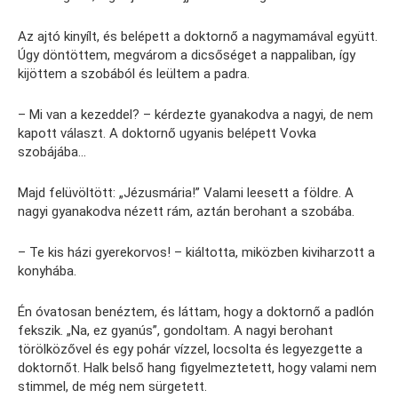
Az ajtó kinyílt, és belépett a doktornő a nagymamával együtt.
Úgy döntöttem, megvárom a dicsőséget a nappaliban, így
kijöttem a szobából és leültem a padra.
– Mi van a kezeddel? – kérdezte gyanakodva a nagyi, de nem
kapott választ. A doktornő ugyanis belépett Vovka
szobájába…
Majd felüvöltött: „Jézusmária!” Valami leesett a földre. A
nagyi gyanakodva nézett rám, aztán berohant a szobába.
– Te kis házi gyerekorvos! – kiáltotta, miközben kiviharzott a
konyhába.
Én óvatosan benéztem, és láttam, hogy a doktornő a padlón
fekszik. „Na, ez gyanús”, gondoltam. A nagyi berohant
törölközővel és egy pohár vízzel, locsolta és legyezgette a
doktornőt. Halk belső hang figyelmeztetett, hogy valami nem
stimmel, de még nem sürgetett.