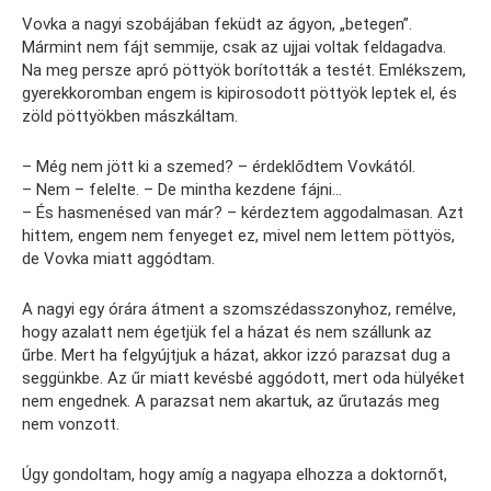
Vovka a nagyi szobájában feküdt az ágyon, „betegen”.
Mármint nem fájt semmije, csak az ujjai voltak feldagadva.
Na meg persze apró pöttyök borították a testét. Emlékszem,
gyerekkoromban engem is kipirosodott pöttyök leptek el, és
zöld pöttyökben mászkáltam.
– Még nem jött ki a szemed? – érdeklődtem Vovkától.
– Nem – felelte. – De mintha kezdene fájni…
– És hasmenésed van már? – kérdeztem aggodalmasan. Azt
hittem, engem nem fenyeget ez, mivel nem lettem pöttyös,
de Vovka miatt aggódtam.
A nagyi egy órára átment a szomszédasszonyhoz, remélve,
hogy azalatt nem égetjük fel a házat és nem szállunk az
űrbe. Mert ha felgyújtjuk a házat, akkor izzó parazsat dug a
seggünkbe. Az űr miatt kevésbé aggódott, mert oda hülyéket
nem engednek. A parazsat nem akartuk, az űrutazás meg
nem vonzott.
Úgy gondoltam, hogy amíg a nagyapa elhozza a doktornőt,