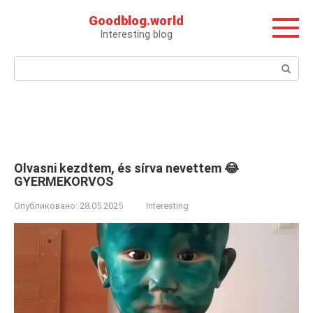
Перейти
Goodblog.world
к
Interesting blog
контенту
Поиск:
Olvasni kezdtem, és sírva nevettem 😂
GYERMEKORVOS
Опубликовано:
28.05.2025
Interesting