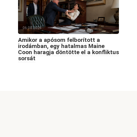
06.08.2026
Amikor a apósom felborított a
irodámban, egy hatalmas Maine
Coon haragja döntötte el a konfliktus
sorsát
© 2026 Goodblog.world All rights reserved
Welcome to GoodBlog.World, your go-to destination for
captivating content, exciting themes, and inspiring stories.
Our site features a wide range of engaging articles,
informative videos, and stunning images, all designed to