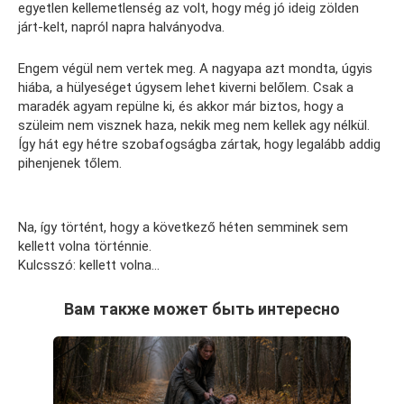
egyetlen kellemetlenség az volt, hogy még jó ideig zölden
járt-kelt, napról napra halványodva.
Engem végül nem vertek meg. A nagyapa azt mondta, úgyis
hiába, a hülyeséget úgysem lehet kiverni belőlem. Csak a
maradék agyam repülne ki, és akkor már biztos, hogy a
szüleim nem visznek haza, nekik meg nem kellek agy nélkül.
Így hát egy hétre szobafogságba zártak, hogy legalább addig
pihenjenek tőlem.
Na, így történt, hogy a következő héten semminek sem
kellett volna történnie.
Kulcsszó: kellett volna…
Вам также может быть интересно