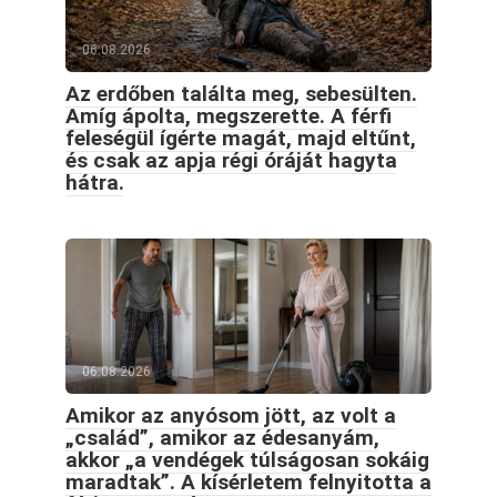
06.08.2026
Az erdőben találta meg, sebesülten.
Amíg ápolta, megszerette. A férfi
feleségül ígérte magát, majd eltűnt,
és csak az apja régi óráját hagyta
hátra.
06.08.2026
Amikor az anyósom jött, az volt a
„család”, amikor az édesanyám,
akkor „a vendégek túlságosan sokáig
maradtak”. A kísérletem felnyitotta a