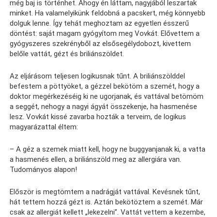
még baj is történhet. Ahogy én láttam, nagyjából leszartak
minket. Ha valamelyikünk feldobná a pacskert, még könnyebb
dolguk lenne. Így tehát meghoztam az egyetlen ésszerű
döntést: saját magam gyógyítom meg Vovkát. Elővettem a
gyógyszeres szekrényből az elsősegélydobozt, kivettem
belőle vattát, gézt és briliánszöldet.
Az eljárásom teljesen logikusnak tűnt. A briliánszölddel
befestem a pöttyöket, a gézzel bekötöm a szemét, hogy a
doktor megérkezéséig ki ne ugorjanak, és vattával betömöm
a seggét, nehogy a nagyi ágyát összekenje, ha hasmenése
lesz. Vovkát kissé zavarba hozták a terveim, de logikus
magyarázattal éltem:
– A géz a szemek miatt kell, hogy ne buggyanjanak ki, a vatta
a hasmenés ellen, a briliánszöld meg az allergiára van.
Tudományos alapon!
Először is megtömtem a nadrágját vattával. Kevésnek tűnt,
hát tettem hozzá gézt is. Aztán bekötöztem a szemét. Már
csak az allergiát kellett „lekezelni”. Vattát vettem a kezembe,