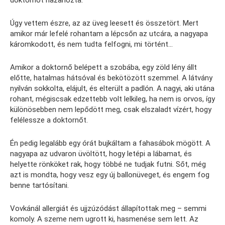
Úgy vettem észre, az az üveg leesett és összetört. Mert
amikor már lefelé rohantam a lépcsőn az utcára, a nagyapa
káromkodott, és nem tudta felfogni, mi történt…
Amikor a doktornő belépett a szobába, egy zöld lény állt
előtte, hatalmas hátsóval és bekötözött szemmel. A látvány
nyilván sokkolta, elájult, és elterült a padlón. A nagyi, aki utána
rohant, mégiscsak edzettebb volt lelkileg, ha nem is orvos, így
különösebben nem lepődött meg, csak elszaladt vízért, hogy
felélessze a doktornőt.
Én pedig legalább egy órát bujkáltam a fahasábok mögött. A
nagyapa az udvaron üvöltött, hogy letépi a lábamat, és
helyette rönköket rak, hogy többé ne tudjak futni. Sőt, még
azt is mondta, hogy vesz egy új ballonüveget, és engem fog
benne tartósítani.
Vovkánál allergiát és ujjzúzódást állapítottak meg – semmi
komoly. A szeme nem ugrott ki, hasmenése sem lett. Az