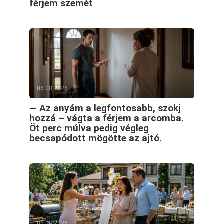
férjem szemét
06.08.2026
— Az anyám a legfontosabb, szokj
hozzá – vágta a férjem a arcomba.
Öt perc múlva pedig végleg
becsapódott mögötte az ajtó.
06.08.2026