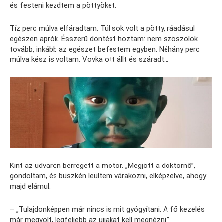
és festeni kezdtem a pöttyöket.
Tíz perc múlva elfáradtam. Túl sok volt a pötty, ráadásul
egészen aprók. Ésszerű döntést hoztam: nem szöszölök
tovább, inkább az egészet befestem egyben. Néhány perc
múlva kész is voltam. Vovka ott állt és száradt…
Kint az udvaron berregett a motor. „Megjött a doktornő”,
gondoltam, és büszkén leültem várakozni, elképzelve, ahogy
majd elámul:
– „Tulajdonképpen már nincs is mit gyógyítani. A fő kezelés
már megvolt, legfeljebb az ujjakat kell megnézni.”