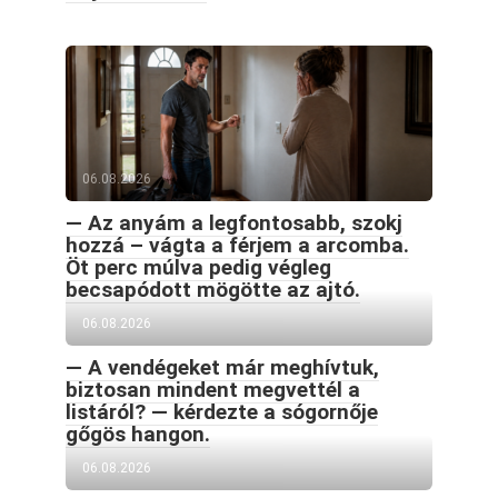
06.08.2026
— Az anyám a legfontosabb, szokj
hozzá – vágta a férjem a arcomba.
Öt perc múlva pedig végleg
becsapódott mögötte az ajtó.
06.08.2026
— A vendégeket már meghívtuk,
biztosan mindent megvettél a
listáról? — kérdezte a sógornője
gőgös hangon.
06.08.2026