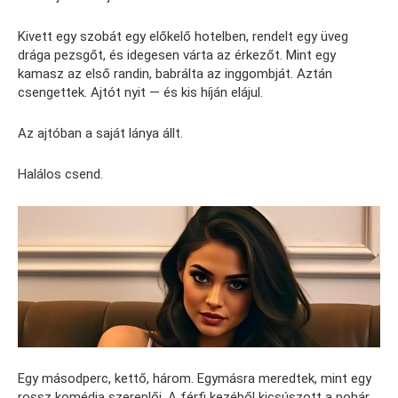
Kivett egy szobát egy előkelő hotelben, rendelt egy üveg
drága pezsgőt, és idegesen várta az érkezőt. Mint egy
kamasz az első randin, babrálta az inggombját. Aztán
csengettek. Ajtót nyit — és kis híján elájul.
Az ajtóban a saját lánya állt.
Halálos csend.
Egy másodperc, kettő, három. Egymásra meredtek, mint egy
rossz komédia szereplői. A férfi kezéből kicsúszott a pohár.