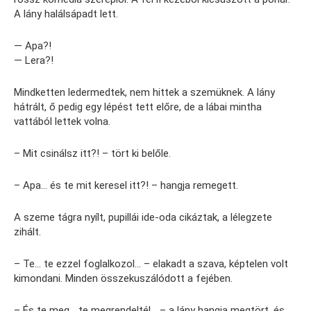
A lány halálsápadt lett.
— Apa?!
— Lera?!
Mindketten ledermedtek, nem hittek a szemüknek. A lány
hátrált, ő pedig egy lépést tett előre, de a lábai mintha
vattából lettek volna.
– Mit csinálsz itt?! – tört ki belőle.
– Apa… és te mit keresel itt?! – hangja remegett.
A szeme tágra nyílt, pupillái ide-oda cikáztak, a lélegzete
zihált.
– Te… te ezzel foglalkozol… – elakadt a szava, képtelen volt
kimondani. Minden összekuszálódott a fejében.
– És te meg… te megrendeltél… – a lány hangja megtört, és