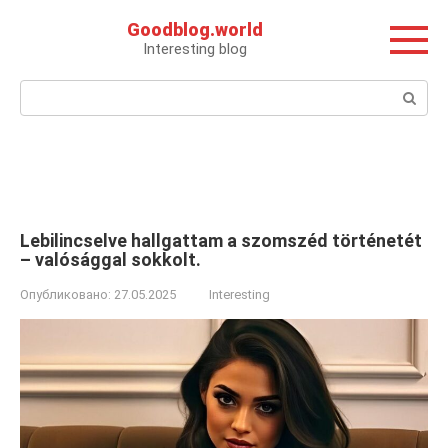
Перейти
Goodblog.world
к
Interesting blog
контенту
Поиск:
Lebilincselve hallgattam a szomszéd történetét
– valósággal sokkolt.
Опубликовано:
27.05.2025
Interesting