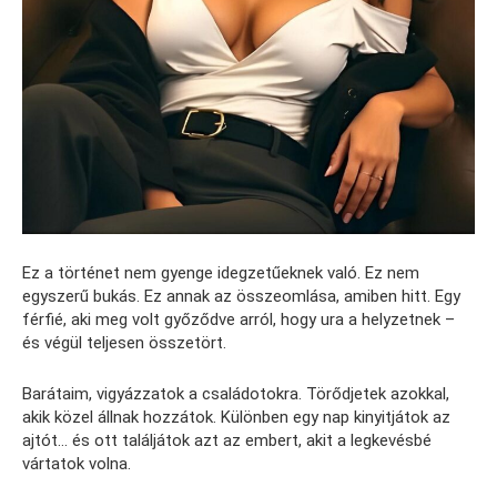
Ez a történet nem gyenge idegzetűeknek való. Ez nem
egyszerű bukás. Ez annak az összeomlása, amiben hitt. Egy
férfié, aki meg volt győződve arról, hogy ura a helyzetnek –
és végül teljesen összetört.
Barátaim, vigyázzatok a családotokra. Törődjetek azokkal,
akik közel állnak hozzátok. Különben egy nap kinyitjátok az
ajtót… és ott találjátok azt az embert, akit a legkevésbé
vártatok volna.