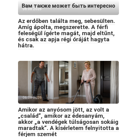
Вам также может быть интересно
06.08.2026
Az erdőben találta meg, sebesülten.
Amíg ápolta, megszerette. A férfi
feleségül ígérte magát, majd eltűnt,
és csak az apja régi óráját hagyta
hátra.
06.08.2026
Amikor az anyósom jött, az volt a
„család”, amikor az édesanyám,
akkor „a vendégek túlságosan sokáig
maradtak”. A kísérletem felnyitotta a
férjem szemét