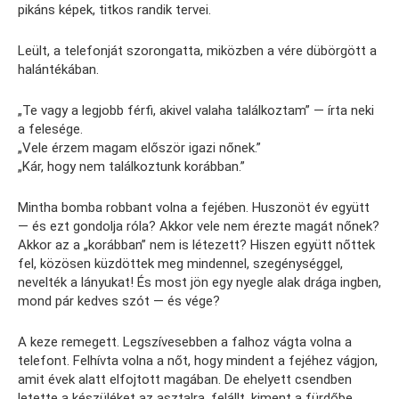
pikáns képek, titkos randik tervei.
Leült, a telefonját szorongatta, miközben a vére dübörgött a
halántékában.
„Te vagy a legjobb férfi, akivel valaha találkoztam” — írta neki
a felesége.
„Vele érzem magam először igazi nőnek.”
„Kár, hogy nem találkoztunk korábban.”
Mintha bomba robbant volna a fejében. Huszonöt év együtt
— és ezt gondolja róla? Akkor vele nem érezte magát nőnek?
Akkor az a „korábban” nem is létezett? Hiszen együtt nőttek
fel, közösen küzdöttek meg mindennel, szegénységgel,
nevelték a lányukat! És most jön egy nyegle alak drága ingben,
mond pár kedves szót — és vége?
A keze remegett. Legszívesebben a falhoz vágta volna a
telefont. Felhívta volna a nőt, hogy mindent a fejéhez vágjon,
amit évek alatt elfojtott magában. De ehelyett csendben
letette a készüléket az asztalra, felállt, kiment a fürdőbe.