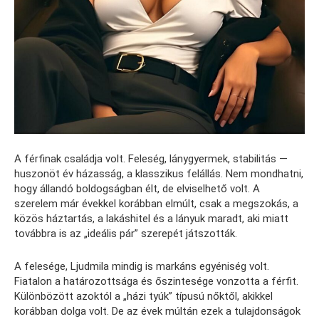
A férfinak családja volt. Feleség, lánygyermek, stabilitás —
huszonöt év házasság, a klasszikus felállás. Nem mondhatni,
hogy állandó boldogságban élt, de elviselhető volt. A
szerelem már évekkel korábban elmúlt, csak a megszokás, a
közös háztartás, a lakáshitel és a lányuk maradt, aki miatt
továbbra is az „ideális pár” szerepét játszották.
A felesége, Ljudmila mindig is markáns egyéniség volt.
Fiatalon a határozottsága és őszintesége vonzotta a férfit.
Különbözött azoktól a „házi tyúk” típusú nőktől, akikkel
korábban dolga volt. De az évek múltán ezek a tulajdonságok