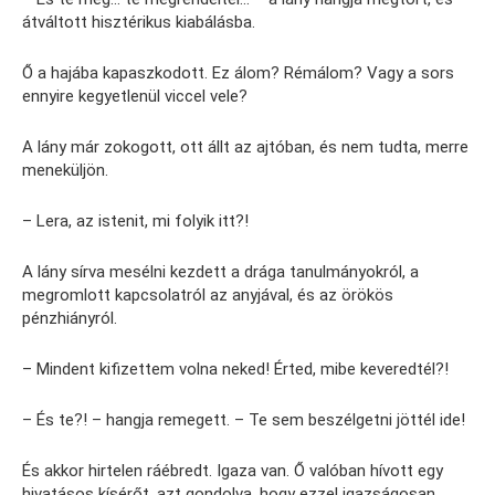
átváltott hisztérikus kiabálásba.
Ő a hajába kapaszkodott. Ez álom? Rémálom? Vagy a sors
ennyire kegyetlenül viccel vele?
A lány már zokogott, ott állt az ajtóban, és nem tudta, merre
meneküljön.
– Lera, az istenit, mi folyik itt?!
A lány sírva mesélni kezdett a drága tanulmányokról, a
megromlott kapcsolatról az anyjával, és az örökös
pénzhiányról.
– Mindent kifizettem volna neked! Érted, mibe keveredtél?!
– És te?! – hangja remegett. – Te sem beszélgetni jöttél ide!
És akkor hirtelen ráébredt. Igaza van. Ő valóban hívott egy
hivatásos kísérőt, azt gondolva, hogy ezzel igazságosan