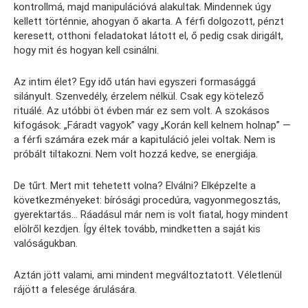
kontrollmá, majd manipulációvá alakultak. Mindennek úgy
kellett történnie, ahogyan ő akarta. A férfi dolgozott, pénzt
keresett, otthoni feladatokat látott el, ő pedig csak dirigált,
hogy mit és hogyan kell csinálni.
Az intim élet? Egy idő után havi egyszeri formasággá
silányult. Szenvedély, érzelem nélkül. Csak egy kötelező
rituálé. Az utóbbi öt évben már ez sem volt. A szokásos
kifogások: „Fáradt vagyok” vagy „Korán kell kelnem holnap” —
a férfi számára ezek már a kapituláció jelei voltak. Nem is
próbált tiltakozni. Nem volt hozzá kedve, se energiája.
De tűrt. Mert mit tehetett volna? Elválni? Elképzelte a
következményeket: bírósági procedúra, vagyonmegosztás,
gyerektartás… Ráadásul már nem is volt fiatal, hogy mindent
elölről kezdjen. Így éltek tovább, mindketten a saját kis
valóságukban.
Aztán jött valami, ami mindent megváltoztatott. Véletlenül
rájött a felesége árulására.