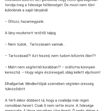
torolja meg a felesége hűtlenségét. De most nem tűnt
különbnek a saját lányánál.
– Öltözz, hazamegyünk.
A lány reszketett tetőtől talpig.
– Nem tudok… Tartozásaim vannak…
– Tartozásaid?! Azt hiszed, nem tudom kifizetni őket?!
– Miért nem segítettél korábban?! – ordította könnyein
keresztül. – Hogy végre észrevegyél, idáig kellett eljutnom!
Elhallgattak. Mindkettőjük szemében végtelen üresség
tükröződött.
A férfi ekkor döbbent rá, hogy a családja már régen
romokban hevert. Csak ő nem vette észre. A felesége
megcsalja. A lánya veszélyes útra lépett. Ő pedig abban a