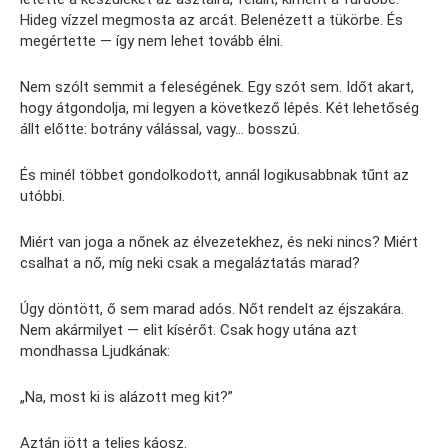
Hideg vízzel megmosta az arcát. Belenézett a tükörbe. És
megértette — így nem lehet tovább élni.
Nem szólt semmit a feleségének. Egy szót sem. Időt akart,
hogy átgondolja, mi legyen a következő lépés. Két lehetőség
állt előtte: botrány válással, vagy… bosszú.
És minél többet gondolkodott, annál logikusabbnak tűnt az
utóbbi.
Miért van joga a nőnek az élvezetekhez, és neki nincs? Miért
csalhat a nő, míg neki csak a megaláztatás marad?
Úgy döntött, ő sem marad adós. Nőt rendelt az éjszakára.
Nem akármilyet — elit kísérőt. Csak hogy utána azt
mondhassa Ljudkának:
„Na, most ki is alázott meg kit?”
Aztán jött a teljes káosz.