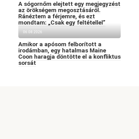
A sógornőm elejtett egy megjegyzést
az örökségem megosztásáról.
Ránéztem a férjemre, és ezt
mondtam: „Csak egy feltétellel”
06.08.2026
Amikor a apósom felborított a
irodámban, egy hatalmas Maine
Coon haragja döntötte el a konfliktus
sorsát
© 2026 Goodblog.world All rights reserved
Welcome to GoodBlog.World, your go-to destination for
captivating content, exciting themes, and inspiring stories.
Our site features a wide range of engaging articles,