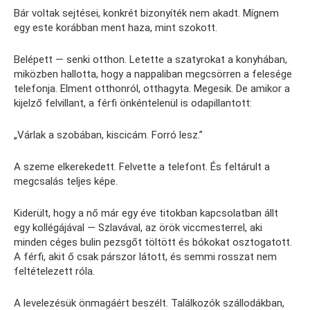
Bár voltak sejtései, konkrét bizonyíték nem akadt. Mígnem
egy este korábban ment haza, mint szokott.
Belépett — senki otthon. Letette a szatyrokat a konyhában,
miközben hallotta, hogy a nappaliban megcsörren a felesége
telefonja. Elment otthonról, otthagyta. Megesik. De amikor a
kijelző felvillant, a férfi önkéntelenül is odapillantott:
„Várlak a szobában, kiscicám. Forró lesz.”
A szeme elkerekedett. Felvette a telefont. És feltárult a
megcsalás teljes képe.
Kiderült, hogy a nő már egy éve titokban kapcsolatban állt
egy kollégájával — Szlavával, az örök viccmesterrel, aki
minden céges bulin pezsgőt töltött és bókokat osztogatott.
A férfi, akit ő csak párszor látott, és semmi rosszat nem
feltételezett róla.
A levelezésük önmagáért beszélt. Találkozók szállodákban,