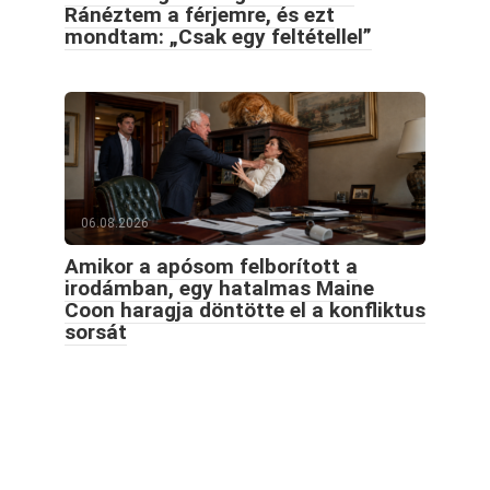
Ránéztem a férjemre, és ezt
mondtam: „Csak egy feltétellel”
06.08.2026
Amikor a apósom felborított a
irodámban, egy hatalmas Maine
Coon haragja döntötte el a konfliktus
sorsát