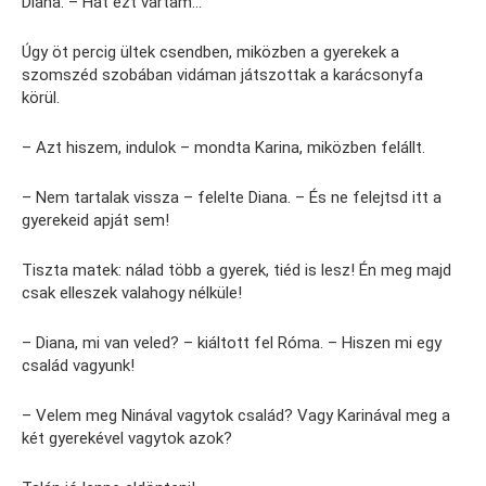
Diana. – Hát ezt vártam…
Úgy öt percig ültek csendben, miközben a gyerekek a
szomszéd szobában vidáman játszottak a karácsonyfa
körül.
– Azt hiszem, indulok – mondta Karina, miközben felállt.
– Nem tartalak vissza – felelte Diana. – És ne felejtsd itt a
gyerekeid apját sem!
Tiszta matek: nálad több a gyerek, tiéd is lesz! Én meg majd
csak elleszek valahogy nélküle!
– Diana, mi van veled? – kiáltott fel Róma. – Hiszen mi egy
család vagyunk!
– Velem meg Ninával vagytok család? Vagy Karinával meg a
két gyerekével vagytok azok?