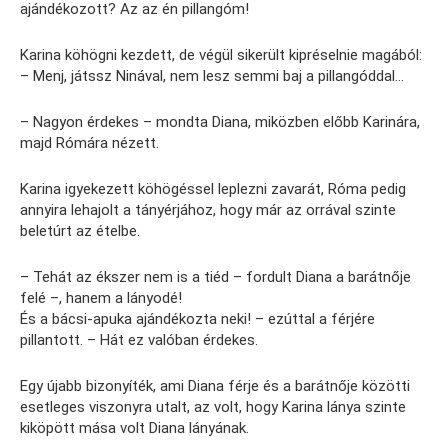
ajándékozott? Az az én pillangóm!
Karina köhögni kezdett, de végül sikerült kipréselnie magából:
– Menj, játssz Ninával, nem lesz semmi baj a pillangóddal…
– Nagyon érdekes – mondta Diana, miközben előbb Karinára,
majd Rómára nézett.
Karina igyekezett köhögéssel leplezni zavarát, Róma pedig
annyira lehajolt a tányérjához, hogy már az orrával szinte
beletúrt az ételbe.
– Tehát az ékszer nem is a tiéd – fordult Diana a barátnője
felé –, hanem a lányodé!
És a bácsi-apuka ajándékozta neki! – ezúttal a férjére
pillantott. – Hát ez valóban érdekes.
Egy újabb bizonyíték, ami Diana férje és a barátnője közötti
esetleges viszonyra utalt, az volt, hogy Karina lánya szinte
kiköpött mása volt Diana lányának.