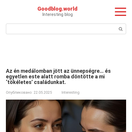
Перейти
Goodblog.world
к
Interesting blog
контенту
Поиск:
Az én medálomban jött az ünnepségre… és
egyetlen este alatt romba döntötte a mi
‘tökéletes’ családunkat.
Опубликовано:
22.05.2025
Interesting