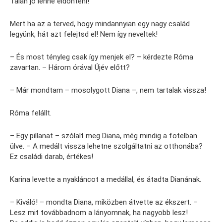
Talán jó lenne eldönteni!
Mert ha az a terved, hogy mindannyian egy nagy család
legyünk, hát azt felejtsd el! Nem így neveltek!
– És most tényleg csak így menjek el? – kérdezte Róma
zavartan. – Három órával Újév előtt?
– Már mondtam – mosolygott Diana –, nem tartalak vissza!
Róma felállt.
– Egy pillanat – szólalt meg Diana, még mindig a fotelban
ülve. – A medált vissza lehetne szolgáltatni az otthonába?
Ez családi darab, értékes!
Karina levette a nyakláncot a medállal, és átadta Dianának.
– Kiváló! – mondta Diana, miközben átvette az ékszert. –
Lesz mit továbbadnom a lányomnak, ha nagyobb lesz!