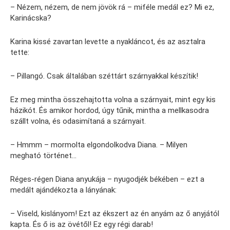
– Nézem, nézem, de nem jövök rá – miféle medál ez? Mi ez,
Karinácska?
Karina kissé zavartan levette a nyakláncot, és az asztalra
tette:
– Pillangó. Csak általában széttárt szárnyakkal készítik!
Ez meg mintha összehajtotta volna a szárnyait, mint egy kis
házikót. És amikor hordod, úgy tűnik, mintha a mellkasodra
szállt volna, és odasimítaná a szárnyait.
– Hmmm – mormolta elgondolkodva Diana. – Milyen
megható történet…
Réges-régen Diana anyukája – nyugodjék békében – ezt a
medált ajándékozta a lányának:
– Viseld, kislányom! Ezt az ékszert az én anyám az ő anyjától
kapta. És ő is az övétől! Ez egy régi darab!