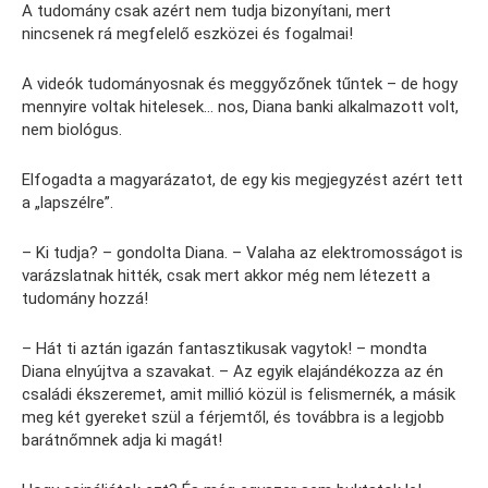
A tudomány csak azért nem tudja bizonyítani, mert
nincsenek rá megfelelő eszközei és fogalmai!
A videók tudományosnak és meggyőzőnek tűntek – de hogy
mennyire voltak hitelesek… nos, Diana banki alkalmazott volt,
nem biológus.
Elfogadta a magyarázatot, de egy kis megjegyzést azért tett
a „lapszélre”.
– Ki tudja? – gondolta Diana. – Valaha az elektromosságot is
varázslatnak hitték, csak mert akkor még nem létezett a
tudomány hozzá!
– Hát ti aztán igazán fantasztikusak vagytok! – mondta
Diana elnyújtva a szavakat. – Az egyik elajándékozza az én
családi ékszeremet, amit millió közül is felismernék, a másik
meg két gyereket szül a férjemtől, és továbbra is a legjobb
barátnőmnek adja ki magát!