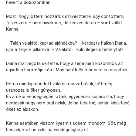
hevert a dobozomban…
Most, hogy jöttem hozzátok szilveszterre, úgy döntöttem,
felveszem – nem hivalkodó, de kedves darab – vont vállat
Karina.
– Talán valakitől kaptad ajándékba? – kérdezte halkan Diana,
újra a férjére pillantva. – Valakitől… különleges személytől?
Diana már régóta sejtette, hogy a férje nem közömbös az
egyetlen barátnője iránt. Más barátnők már nem is maradtak.
Róma mindig mondott valami rosszat róluk, sőt még
utánozta is őket gúnyosan.
És amikor vendégségbe jöttek, egyenesen sugározta, hogy
nemcsak hogy nem örül nekik, de ha tehetné, simán kihajítaná
őket az ablakon.
Karina esetében viszont ilyesmit sosem mondott. Sőt, még
beszélgetett is vele, ha vendégségbe jött.