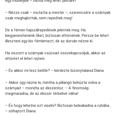
egy műhelybe – hátha meg lehet javítani?
– Nézze csak – mutatta a mester –, szerencsére a szárnyak
csak meghajlottak, nem repedtek meg!
De a fémen hajszálrepedések jelentek meg. Ha
kiegyenesítenénk őket, biztosan eltörnének. Persze be lehet
illeszteni egy kis fémlemezt, de az durván nézne ki.
Ha viszont a szárnyak csúcsait összekapcsoljuk, akkor az
eltörést el lehet rejteni.
– És akkor mi lesz belőle? – kérdezte bizonytalanul Diana.
– Akkor úgy nézne ki, mintha a pillangó behúzta volna a
szárnyait – mondta az ékszerész. – A finomság
megmaradna, de az ékszer térbelivé válna!
– És hogy lehetne ezt viselni? Biztosan beleakadna a ruhába…
– sóhajtott Diana.