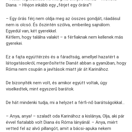
Diana. – Hívjon inkább egy „férjet egy órára”!
– Egy órás férj nem oldja meg az összes gondját, ráadásul
nem is olcsó. És őszintén szólva, emberileg sajnálom.
Egyedül van, két gyerekkel.
Kétlem, hogy találna valakit – a férfiaknak nem kellenek más
gyerekei.
Ez a fajta együttérzés és a fáradtság, amellyel hazatért a
látogatásokról, megerősítette Dianát abban a gyanúban, hogy
Róma nem csupán a javítások miatt jár át Karinához.
De bizonyíték nem volt, és amikor együtt voltak, úgy
viselkedtek, mint egyszerű barátok.
De hát mindenki tudja, mi a helyzet a férfi-nő barátságokkal…
– Anya, anya! – szaladt oda Karinához a kislánya, Olja, aki pár
évvel fiatalabb volt Diana és Róma lányánál. – Anya, miért
vetted fel az alvó pillangót, amit a bácsi-apuka nekem