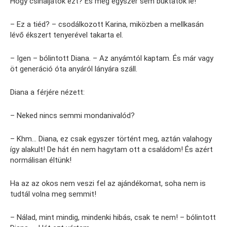
Hogy csináljátok ezt? És még egyszer sem buktatok le!
– Ez a tiéd? – csodálkozott Karina, miközben a mellkasán
lévő ékszert tenyerével takarta el.
– Igen – bólintott Diana. – Az anyámtól kaptam. És már vagy
öt generáció óta anyáról lányára száll.
Diana a férjére nézett:
– Neked nincs semmi mondanivalód?
– Khm… Diana, ez csak egyszer történt meg, aztán valahogy
így alakult! De hát én nem hagytam ott a családom! És azért
normálisan éltünk!
Ha az az okos nem veszi fel az ajándékomat, soha nem is
tudtál volna meg semmit!
– Nálad, mint mindig, mindenki hibás, csak te nem! – bólintott