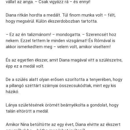
vállat az anyja. – Csak vigyázz rá – és ennyi!
Diana ritkán hordta a medált. Túl finom munka volt – félt,
hogy megsérül. Külön ékszerdobozban tartotta.
– Ez az én talizmánom! – mondogatta. – Szerencsét hoz
nekem. Ezzel tettem le minden vizsgámat! És Rómával is
akkor ismerkedtem meg – velem volt, amikor viseltem!
És az egyetlen ékszer, amit Diana magával vitt a szülészetre,
épp ez a medál volt.
De a szülés alatt olyan erősen szorította a tenyerében, hogy
a pillangó széttárt szárnyai összecsukódtak, mint egy kis
házikó.
Lánya születésének örömét beárnyékolta a gondolat, hogy
talán eltörött a medál.
Amikor Nina betöltötte az egy évet, Diana elvitte az ékszert