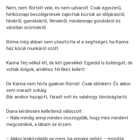
Nem, nem flörtölt vele, és nem udvarolt. Csak egyszerű,
hétköznapi beszélgetések zajlottak köztük az időjárásról,
hírekről, gyerekekről, filmekről, mindennapi gondokról és
váratlan örömökről.
Róma még abban sem utasította el a segítséget, ha Karina
ház körüli munkáról szólt.
Karina férj nélkül élt, de két gyerekkel. Egyedül is boldogult, de
voltak dolgok, amikhez férfikéz kellett.
De Karina nem hívta gyakran Rómát. Csak időnként. És akkor
sem maradt sokáig.
Bár amikor hazajött, fáradt volt és valahogy távolságtartó.
Diana kérdéseire kelletlenül válaszolt:
– Nála mindig annyi minden összegyűlik, hogy mire mindent
megcsinálok, a lábam se érzem.
– Akkor legközelebb ne menj, ha ennyire nehéz – mondta