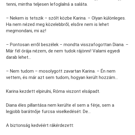
tenni, mintha teljesen lefoglalná a saláta.
– Nekem is tetszik – szólt közbe Karina. – Olyan különleges.
Ha nem nézed meg közelebbről, elsőre nem is lehet
megmondani, mi az!
– Pontosan erről beszélek – mondta visszafogottan Diana. –
Már fél órája nézem, de nem tudok rájönni! Valami egyedi
darab lehet…
– Nem tudom – mosolygott zavartan Karina. – Én nem
vettem, és már azt sem tudom, hogyan került hozzám…
Karina kezdett elpirulni, Róma viszont elsápadt.
Diana éles pillantása nem kerülte el sem a férje, sem a
legjobb barátnője furcsa viselkedését. De…
A biztonság kedvéért rákérdezett: