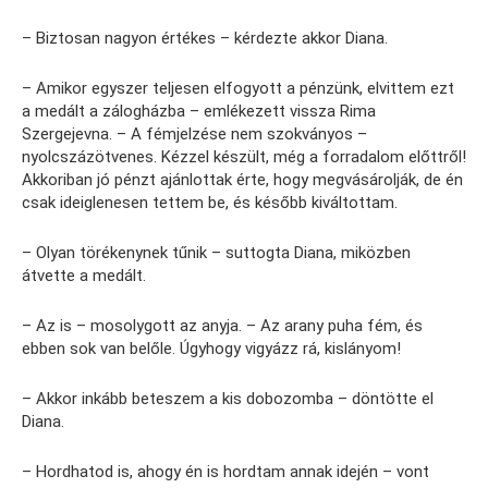
– Biztosan nagyon értékes – kérdezte akkor Diana.
– Amikor egyszer teljesen elfogyott a pénzünk, elvittem ezt
a medált a zálogházba – emlékezett vissza Rima
Szergejevna. – A fémjelzése nem szokványos –
nyolcszázötvenes. Kézzel készült, még a forradalom előttről!
Akkoriban jó pénzt ajánlottak érte, hogy megvásárolják, de én
csak ideiglenesen tettem be, és később kiváltottam.
– Olyan törékenynek tűnik – suttogta Diana, miközben
átvette a medált.
– Az is – mosolygott az anyja. – Az arany puha fém, és
ebben sok van belőle. Úgyhogy vigyázz rá, kislányom!
– Akkor inkább beteszem a kis dobozomba – döntötte el
Diana.
– Hordhatod is, ahogy én is hordtam annak idején – vont