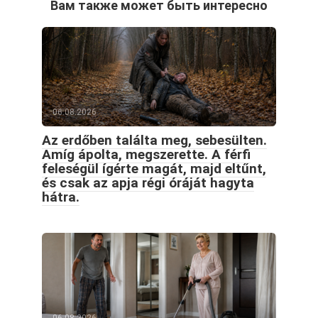
Вам также может быть интересно
06.08.2026
Az erdőben találta meg, sebesülten.
Amíg ápolta, megszerette. A férfi
feleségül ígérte magát, majd eltűnt,
és csak az apja régi óráját hagyta
hátra.
06.08.2026