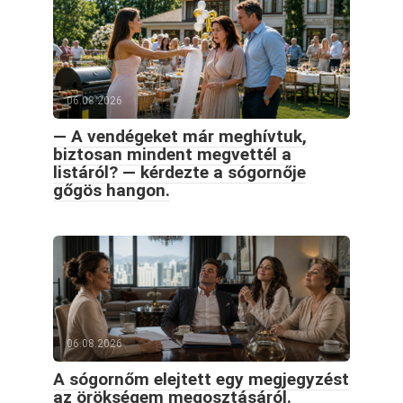
06.08.2026
— A vendégeket már meghívtuk,
biztosan mindent megvettél a
listáról? — kérdezte a sógornője
gőgös hangon.
06.08.2026
A sógornőm elejtett egy megjegyzést
az örökségem megosztásáról.