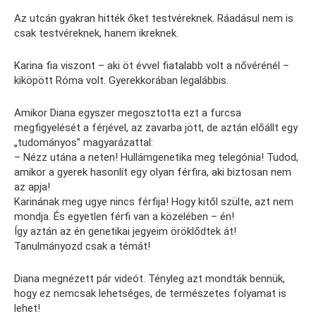
Az utcán gyakran hitték őket testvéreknek. Ráadásul nem is
csak testvéreknek, hanem ikreknek.
Karina fia viszont – aki öt évvel fiatalabb volt a nővérénél –
kiköpött Róma volt. Gyerekkorában legalábbis.
Amikor Diana egyszer megosztotta ezt a furcsa
megfigyelését a férjével, az zavarba jött, de aztán előállt egy
„tudományos” magyarázattal:
– Nézz utána a neten! Hullámgenetika meg telegónia! Tudod,
amikor a gyerek hasonlít egy olyan férfira, aki biztosan nem
az apja!
Karinának meg ugye nincs férfija! Hogy kitől szülte, azt nem
mondja. És egyetlen férfi van a közelében – én!
Így aztán az én genetikai jegyeim öröklődtek át!
Tanulmányozd csak a témát!
Diana megnézett pár videót. Tényleg azt mondták bennük,
hogy ez nemcsak lehetséges, de természetes folyamat is
lehet!