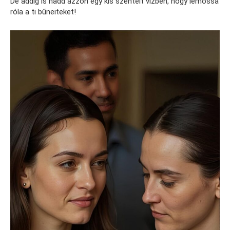
De addig is hadd ázzon egy kis szentelt vízben, hogy lemossa
róla a ti bűneiteket!