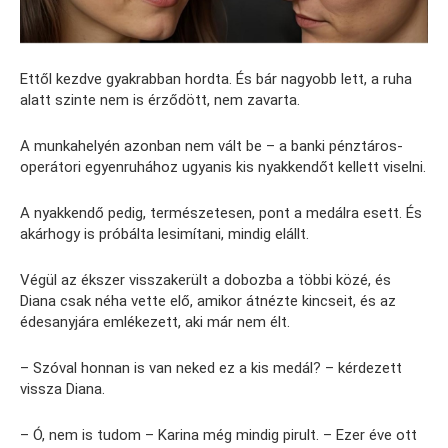
Ettől kezdve gyakrabban hordta. És bár nagyobb lett, a ruha
alatt szinte nem is érződött, nem zavarta.
A munkahelyén azonban nem vált be – a banki pénztáros-
operátori egyenruhához ugyanis kis nyakkendőt kellett viselni.
A nyakkendő pedig, természetesen, pont a medálra esett. És
akárhogy is próbálta lesimítani, mindig elállt.
Végül az ékszer visszakerült a dobozba a többi közé, és
Diana csak néha vette elő, amikor átnézte kincseit, és az
édesanyjára emlékezett, aki már nem élt.
– Szóval honnan is van neked ez a kis medál? – kérdezett
vissza Diana.
– Ó, nem is tudom – Karina még mindig pirult. – Ezer éve ott