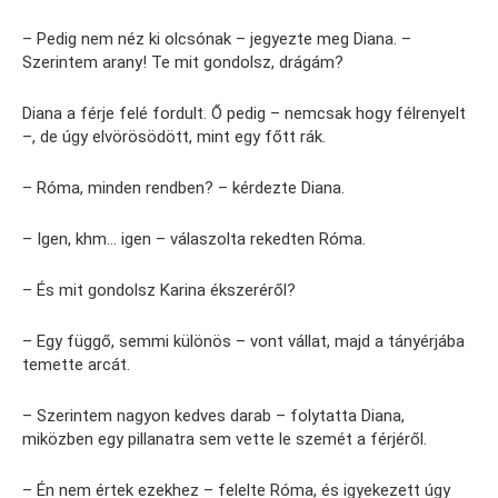
– Pedig nem néz ki olcsónak – jegyezte meg Diana. –
Szerintem arany! Te mit gondolsz, drágám?
Diana a férje felé fordult. Ő pedig – nemcsak hogy félrenyelt
–, de úgy elvörösödött, mint egy főtt rák.
– Róma, minden rendben? – kérdezte Diana.
– Igen, khm… igen – válaszolta rekedten Róma.
– És mit gondolsz Karina ékszeréről?
– Egy függő, semmi különös – vont vállat, majd a tányérjába
temette arcát.
– Szerintem nagyon kedves darab – folytatta Diana,
miközben egy pillanatra sem vette le szemét a férjéről.
– Én nem értek ezekhez – felelte Róma, és igyekezett úgy